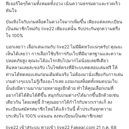
ฟีเจอร์ใดๆก็ตามทั้งหมดทั้งปวง เน้นความธรรมดาและรวดเร็ว
ทันใจ
บันเทิงใจกับเกมสล็อตในดวงใจมากเพิ่มขึ้น เพียงแค่ลงทะเบียน
เป็นสมาชิกใหม่กับ live22 เพียงแค่นั้น รับประกันทุกความตรึง
ใจ 100%
บอกเลยว่า เลือกเล่นเกมกับ live22 ไม่มีผิดหวังแน่ๆครับ! คุณจะ
เห็นได้เลยว่า การเลือกใช้บริการกับเว็บที่มีมาตรฐานและความ
ปลอดภัยสูง คุณจะได้อะไรกลับไปมากไม่น้อยเลยทีเดียว
ล้นหลามเลยล่ะขอรับ เว็บไซต์ตรงที่มีระบบทดสอบเล่นฟรี ให้
ท่านได้ทดลองเล่นก่อนเดิมพันจริง ไม่ต้องมานั่งเสี่ยงกับการเล่น
เกมต่างๆแบบไม่รู้เรื่องอะไรเลย แถมเกมสล็อตทั้งหมดบนเว็บ
นั้นยังมีความมากมายหลายสูงอีกด้วย ทำให้คุณเลือกเกมที่
อยากได้ได้ดิบได้ดีขึ้น สนุกกับเกมต่างๆได้มากขึ้นอีกด้วยเช่น
เดียวกัน โดยเหตุนี้ ถ้าคุณอยากได้กำไรกับพวกเราล่ะก็ ลง
ทะเบียนสมัครสมาชิกใหม่ได้แล้ววันนี้ ค้ำประกันทุกความ
ประทับใจ 100% แน่นอน ลงทะเบียนเป็นสมาชิกเลย!
live22 เข้าสู่ระบบ ทางเข้า live22 Fakear.com 21 ก.ค. 68