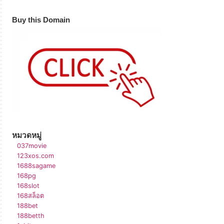
Buy this Domain
หมวดหมู่
037movie
123xos.com
1688sagame
168pg
168slot
168สล็อต
188bet
188betth