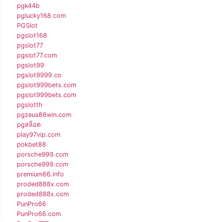
pgk44b
pglucky168.com
PGSlot
pgslot168
pgslot77
pgslot77.com
pgslot99
pgslot9999.co
pgslot999bets.com
pgslot999bets.com
pgslotth
pgzeus88win.com
pgสล็อต
play97vip.com
pokbet88
porsche999.com
porsche999.com
premium66.info
proded888x.com
proded888x.com
PunPro66
PunPro66.com