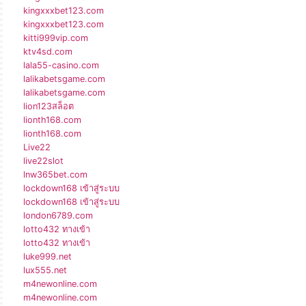
kingxxxbet123.com
kingxxxbet123.com
kitti999vip.com
ktv4sd.com
lala55-casino.com
lalikabetsgame.com
lalikabetsgame.com
lion123สล็อต
lionth168.com
lionth168.com
Live22
live22slot
lnw365bet.com
lockdown168 เข้าสู่ระบบ
lockdown168 เข้าสู่ระบบ
london6789.com
lotto432 ทางเข้า
lotto432 ทางเข้า
luke999.net
lux555.net
m4newonline.com
m4newonline.com