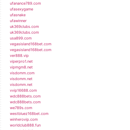
ufanance789.com
ufasexygame
ufasnake
ufawinner
uk369clubs.com
uk369clubs.com
usa899.com
vegasisland168bet.com
vegasisland168bet.com
ver888.vip
viperpro1.net
vipmgm8.net
visdomm.com
visdomm.net
visdomm.net
vvip16688.com
wdc888bets.com
wdc888bets.com
we789s.com
westbluez168bet.com
winherovip.com
worldclub888.fun