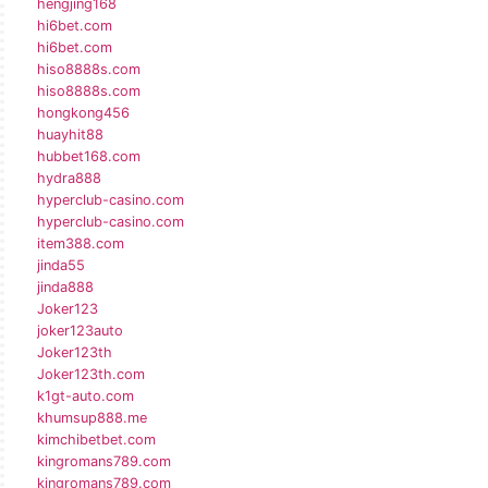
hengjing168
hi6bet.com
hi6bet.com
hiso8888s.com
hiso8888s.com
hongkong456
huayhit88
hubbet168.com
hydra888
hyperclub-casino.com
hyperclub-casino.com
item388.com
jinda55
jinda888
Joker123
joker123auto
Joker123th
Joker123th.com
k1gt-auto.com
khumsup888.me
kimchibetbet.com
kingromans789.com
kingromans789.com