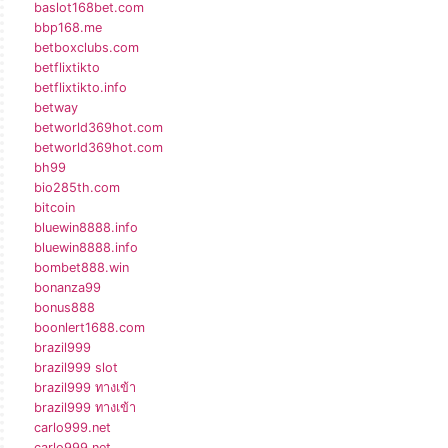
baslot168bet.com
bbp168.me
betboxclubs.com
betflixtikto
betflixtikto.info
betway
betworld369hot.com
betworld369hot.com
bh99
bio285th.com
bitcoin
bluewin8888.info
bluewin8888.info
bombet888.win
bonanza99
bonus888
boonlert1688.com
brazil999
brazil999 slot
brazil999 ทางเข้า
brazil999 ทางเข้า
carlo999.net
carlo999.net