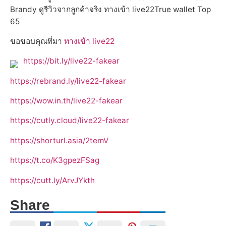
Brandy ดูรีวิวจากลูกค้าจริง ทางเข้า live22True wallet Top
65
ขอขอบคุณที่มา
ทางเข้า live22
https://bit.ly/live22-fakear
https://rebrand.ly/live22-fakear
https://wow.in.th/live22-fakear
https://cutly.cloud/live22-fakear
https://shorturl.asia/2temV
https://t.co/K3gpezFSag
https://cutt.ly/ArvJYkth
Share