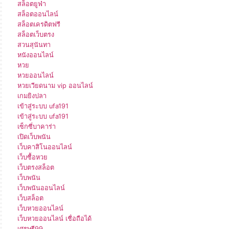
สล็อตยูฟ่า
สล็อตออนไลน์
สล็อตเครดิตฟรี
สล็อตเว็บตรง
สวนสุนันทา
หนังออนไลน์
หวย
หวยออนไลน์
หวยเวียดนาม vip ออนไลน์
เกมยิงปลา
เข้าสู่ระบบ ufa191
เข้าสู่ระบบ ufa191
เซ็กซี่บาคาร่า
เปิดเว็บพนัน
เว็บคาสิโนออนไลน์
เว็บซื้อหวย
เว็บตรงสล็อต
เว็บพนัน
เว็บพนันออนไลน์
เว็บสล็อต
เว็บหวยออนไลน์
เว็บหวยออนไลน์ เชื่อถือได้
เศรษฐี99