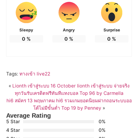
Sleepy
Angry
Surprise
0
%
0
%
0
%
Tags:
ทางเข้า live22
«
Lionth เข้าสู่ระบบ 16 October lionth เข้าสู่ระบบ จ่ายจริง
ทุกวันรับเครดิตฟรีทันทีแทงบอล Top 96 by Carmella
hi6 สมัคร 13 พฤษภาคม hi6 รวมเกมยอดนิยมฝากถอนระบบออ
โต้ไม่มีขั้นต่ำ Top 19 by Penney
»
Average Rating
5 Star
0%
4 Star
0%