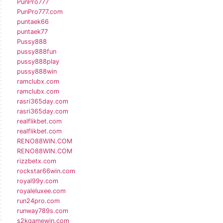
PunPro777
PunPro777.com
puntaek66
puntaek77
Pussy888
pussy888fun
pussy888play
pussy888win
ramclubx.com
ramclubx.com
rasri365day.com
rasri365day.com
realflikbet.com
realflikbet.com
RENO88WIN.COM
RENO88WIN.COM
rizzbetx.com
rockstar66win.com
royal99y.com
royaleluxee.com
run24pro.com
runway789s.com
s2kgamewin.com