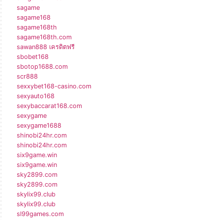
sagame
sagame168
sagame168th
sagame168th.com
sawan888 เครดิตฟรี
sbobet168
sbotop1688.com
scr888
sexxybet168-casino.com
sexyauto168
sexybaccarat168.com
sexygame
sexygame1688
shinobi24hr.com
shinobi24hr.com
six9game.win
six9game.win
sky2899.com
sky2899.com
skylix99.club
skylix99.club
sl99games.com