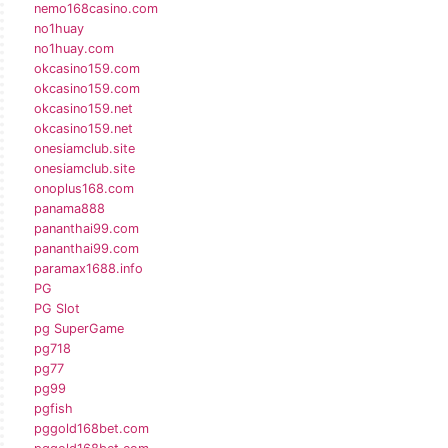
nemo168casino.com
no1huay
no1huay.com
okcasino159.com
okcasino159.com
okcasino159.net
okcasino159.net
onesiamclub.site
onesiamclub.site
onoplus168.com
panama888
pananthai99.com
pananthai99.com
paramax1688.info
PG
PG Slot
pg SuperGame
pg718
pg77
pg99
pgfish
pggold168bet.com