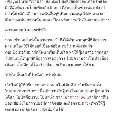
(Player) หรือ “เจ้ามือ” (Banker) ซึ่งทั้งสองฝั่งจะได้รับไพ่และ
ฝั่งที่มีแต้มรวมใกล้เคียงกับ 9 เยอะที่สุดจะเป็นข้างชนะ ยิ่งไป
กว่านี้ยังมีตัวเลือกการพนันอื่นๆที่เพิ่มความสนุกให้กับเกม ยก
ตัวอย่างเช่น การพนันเสมอ (Tie) หรือการพนันในลักษณะต่างๆ
ความสบายในการเข้าถึง
บาคาร่าออนไลน์นั้นสามารถเข้าถึงได้ง่ายจากทุกที่ที่ต้องการ
ผ่านเครื่องใช้ไม้สอยที่เชื่อมต่ออินเทอร์เน็ต ดังเช่นว่า
คอมพิวเตอร์ สมาร์ตโฟน หรือแท็บเล็ต ทำให้ผู้เล่นสามารถสนุก
ไปกับเกมได้ทุกที่ที่ต้องการที่ต้องการ ไม่มีความจำเป็นที่จะต้อง
เดินทางไปที่คาสิโนจริงๆซึ่งอาจเสียเวลาและค่าใช้จ่าย
โปรโมชั่นแล้วก็โบนัสสำหรับผู้เล่น
เว็บไซต์ผู้ให้บริการบาคาร่าออนไลน์มักมีโปรโมชั่นรวมทั้ง
โบนัสนานาประการเพื่อเย้ายวนใจผู้เล่นใหม่และรักษาผู้เล่นเก่า
ได้แก่ โบนัสต้อนรับ, โบนัสเงินฝาก,
บาคาร่า168
แล้วก็การคืน
ยอดเสีย ยิ่งไปกว่านี้ยังมีการชิงชัยและกิจกรรมต่างๆที่ทำให้ผู้
เล่นสามารถลุ้นรับรางวัลเพิ่มขึ้นได้