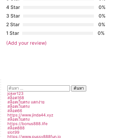
4 Star
0%
3 Star
0%
2 Star
0%
1 Star
0%
(Add your review)
joker123
สล็อต168
สล็อตเว็บตรง แตกง่าย
สล็อตเว็บตรง
สล็อต66
https://www.jinda44.xyz
สล็อตเว็บตรง
https://bonus888.life
สล็อต888
slot99
https://www.pussy888fun.io