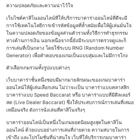
ความปลอดภัยและความน่าไว้ใจ
เว็บไซต์คาสิโนออนไลน์ที่ให้บริการบาคาร่าออนไลน์ที่ดีจะมี
การใช้เทคโนโลยีการเข้ารหัสข้อมูลที่ล้ำสมัยเพื่อให้ผู้เล่นมั่นใจ
ในความปลอดภัยของข้อมูลส่วนตัวรวมทั้งวิธีการทำธุรกรรม
ทางด้านการเงิน นอกเหนือจากนี้ยังมีระบบการตรวจดูและก็
การเล่นที่เป็นกลาง โดยใช้ระบบ RNG (Random Number
Generator) เพื่อคำตอบของเกมเป็นแบบสุ่มและไม่มีการโกง
ตัวเลือกเกมรวมทั้งรูปแบบต่างๆ
เว็บบาคาร่าชั้นหนึ่งชอบมีมากมายลักษณะของเกมบาคาร่า
ออนไลน์ให้ผู้เล่นเลือกเล่น ไม่ว่าจะเป็น บาคาร่าแบบคลาสสิก
บาคาร่าแบบ Speed Baccarat หรือ บาคาร่าแบบที่มีดีลเลอร์
สด (Live Dealer Baccarat) ซึ่งให้ประสบการณ์การเล่นที่เสมอ
เหมือนจริง ดังการนั่งเล่นที่คาสิโนจริงๆ
บาคาร่าออนไลน์เป็นหนึ่งในเกมยอดนิยมสูงสุดในคาสิโน
ออนไลน์ ด้วยแบบอย่างการเล่นที่ง่ายดาย ความสบายในการ
เข้าถึง และโปรโมชั่นที่น่าสนใจ เว็บที่ให้บริการเกมบาคาร่า