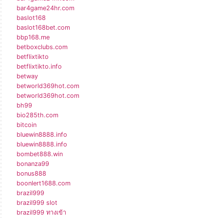
bar4game24hr.com
baslot168
baslot168bet.com
bbp168.me
betboxclubs.com
betflixtikto
betflixtikto.info
betway
betworld369hot.com
betworld369hot.com
bh99
bio285th.com
bitcoin
bluewin8888.info
bluewin8888.info
bombet888.win
bonanza99
bonus888
boonlert1688.com
brazil999
brazil999 slot
brazil999 ทางเข้า