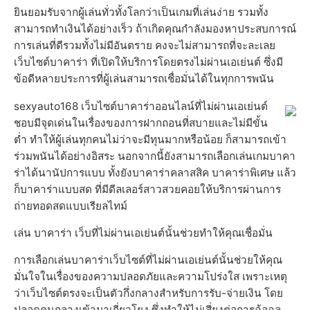
ยินยอมรับจากผู้เล่นทั่วทั้งโลกว่าเป็นเกมที่เล่นง่าย รวมทั้ง
สามารถทำเงินได้อย่างเร็ว ถ้าเกิดคุณกำลังมองหาประสบการณ์
การเล่นที่ดีรวมทั้งไม่มีอันตราย คงจะไม่สามารถที่จะละเลย
เว็บไซต์บาคาร่า ที่เปิดให้บริการโดยตรงไม่ผ่านเอเย่นต์ ซึ่งมี
ข้อดีหลายประการที่ผู้เล่นสามารถเชื่อมั่นได้ในทุกการพนัน
sexyauto168 เว็บไซต์บาคาร่าออนไลน์ที่ไม่ผ่านเอเย่นต์
ชอบมีจุดเด่นในเรื่องของการฝากถอนที่สบายและไม่มีขั้น
ต่ำ ทำให้ผู้เล่นทุกคนไม่ว่าจะมีทุนมากหรือน้อย ก็สามารถเข้า
ร่วมพนันได้อย่างอิสระ นอกจากนี้ยังสามารถเลือกเล่นเกมบาคา
ร่าได้นานัปการแบบ ทั้งยังบาคาร่าคลาสสิค บาคาร่าพิเศษ แล้ว
ก็บาคาร่าแบบสด ที่มีดีลเลอร์สาวสวยคอยให้บริการผ่านการ
ถ่ายทอดสดแบบเรียลไทม์
เล่น บาคาร่า เว็บที่ไม่ผ่านเอเย่นต์นั้นช่วยทำให้คุณเชื่อมั่น
การเลือกเล่นบาคาร่าเว็บไซต์ที่ไม่ผ่านเอเย่นต์นั้นช่วยให้คุณ
มั่นใจในเรื่องของความปลอดภัยและความโปร่งใส เพราะเหตุ
ว่าเว็บไซต์ตรงจะเป็นตัวกึ่งกลางสำหรับการรับ-จ่ายเงิน โดย
ปลอดคนกลางเข้ามาเกี่ยวโยง ซึ่งทำให้ไม่เสี่ยงต่อการฉ้อฉล