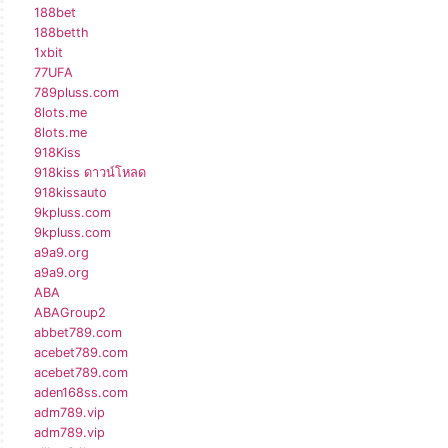
188bet
188betth
1xbit
77UFA
789pluss.com
8lots.me
8lots.me
918Kiss
918kiss ดาวน์โหลด
918kissauto
9kpluss.com
9kpluss.com
a9a9.org
a9a9.org
ABA
ABAGroup2
abbet789.com
acebet789.com
acebet789.com
aden168ss.com
adm789.vip
adm789.vip