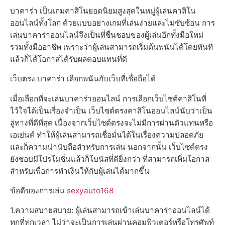
บาคาร่า เป็นเกมคาสิโนยอดนิยมสูงสุดในหมู่ผู้เล่นคาสิโน
ออนไลน์ทั้งโลก ด้วยแบบอย่างเกมที่เล่นง่ายและไม่ซับซ้อน การ
เล่นบาคาร่าออนไลน์จึงเป็นที่ชื่นชอบของผู้เล่นอีกทั้งมือใหม่
รวมทั้งมืออาชีพ เพราะว่าผู้เล่นสามารถเริ่มต้นพนันได้โดยทันที
แล้วก็ได้โอกาสได้รับผลตอบแทนที่ดี
เว็บตรง บาคาร่า เลือกพนันกับเว็บที่เชื่อถือได้
เมื่อเลือกที่จะเล่นบาคาร่าออนไลน์ การเลือกเว็บไซต์คาสิโนที่
ไว้ใจได้เป็นเรื่องจำเป็น เว็บไซต์ตรงคาสิโนออนไลน์นับว่าเป็น
ลู่ทางที่ดีที่สุด เนื่องจากเว็บไซต์ตรงจะไม่มีการผ่านตัวแทนหรือ
เอเย่นต์ ทำให้ผู้เล่นสามารถเชื่อมั่นได้ในเรื่องความปลอดภัย
และก็ความน่านับถือสำหรับการเล่น นอกจากนั้น เว็บไซต์ตรง
ยังชอบมีโปรโมชั่นแล้วก็โบนัสที่ดียิ่งกว่า ที่สามารถเพิ่มโอกาส
สำหรับเพื่อการทำเงินให้กับผู้เล่นได้มากขึ้น
ข้อดีของการเล่น
sexyauto168
1.ความสบายสบาย: ผู้เล่นสามารถเข้าเล่นบาคาร่าออนไลน์ได้
ทุกที่ทุกเวลา ไม่ว่าจะเป็นการเล่นผ่านคอมพิวเตอร์หรือโทรศัพท์