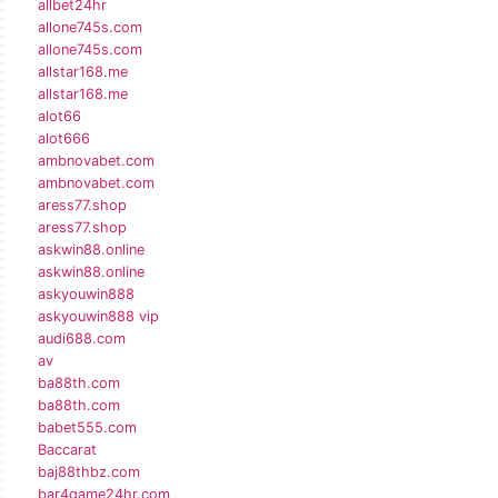
allbet24hr
allone745s.com
allone745s.com
allstar168.me
allstar168.me
alot66
alot666
ambnovabet.com
ambnovabet.com
aress77.shop
aress77.shop
askwin88.online
askwin88.online
askyouwin888
askyouwin888 vip
audi688.com
av
ba88th.com
ba88th.com
babet555.com
Baccarat
baj88thbz.com
bar4game24hr.com