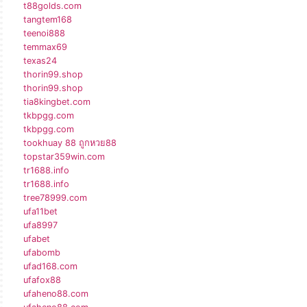
t88golds.com
tangtem168
teenoi888
temmax69
texas24
thorin99.shop
thorin99.shop
tia8kingbet.com
tkbpgg.com
tkbpgg.com
tookhuay 88 ถูกหวย88
topstar359win.com
tr1688.info
tr1688.info
tree78999.com
ufa11bet
ufa8997
ufabet
ufabomb
ufad168.com
ufafox88
ufaheno88.com