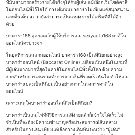
ที่มันสามารถสร้างรายได้จริงๆให้กับผู้เล่น แม้เลือกเว็บไซต์คาสิ
โนออนไลน์ที่ไว้ใจได้ การเดิมพันบาคาร่าไม่เพียงแค่สนุกสนาน
และตื่นเต้น แต่ว่ายังสามารถเป็นแหล่งรายได้เสริมที่ดีได้อีก
ด้วย
บาคาร่า168 สุดยอดเว็บผู้ให้บริการเกม sexyauto168 คาสิโน
ออนไลน์ครบวงจร
ในยุคที่การเล่นเกมออนไลน์ บาคาร่า168 เป็นที่นิยมอย่างสูง
บาคาร่าออนไลน์ (Baccarat Online) เปลี่ยนเป็นหนึ่งในเกมที่
มีผู้เล่นมากมายที่สุดในคาสิโนออนไลน์ทั่วทั้งโลก ด้วยความ
ง่ายสำหรับการเล่นรวมทั้งการจ่ายเงินที่รวดเร็วทันใจ ทำให้เกม
บาคาร่าแปลงเป็นที่นิยมเป็นอย่างมากในวงการคาสิโน
ออนไลน์
เพราะเหตุใดบาคาร่าออนไลน์ถึงเป็นที่นิยม?
บาคาร่าเป็นเกมไพ่ที่มีวิธีการเล่นที่ง่ายแล้วก็เข้าใจได้เร็ว ไม่
จำเป็นที่จะต้องมีความชำนาญหรือประสบการณ์ล้นหลาม
สำหรับในการเล่น เพียงแต่เลือกวางเดิมพันระหว่าง “ผู้เล่น”