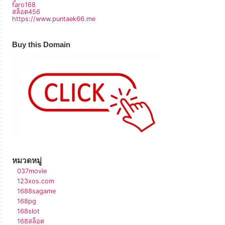
faro168
สล็อต456
https://www.puntaek66.me
Buy this Domain
หมวดหมู่
037movie
123xos.com
1688sagame
168pg
168slot
168สล็อต