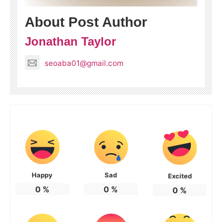
About Post Author
Jonathan Taylor
seoaba01@gmail.com
Happy
Sad
Excited
0
%
0
%
0
%