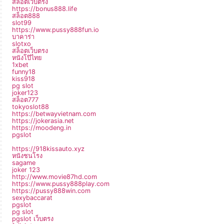
สล็อตเว็บตรง
https://bonus888.life
สล็อต888
slot99
https://www.pussy888fun.io
บาคาร่า
slotxo
สล็อตเว็บตรง
หนังโป๊ไทย
1xbet
funny18
kiss918
pg slot
joker123
สล็อต777
tokyoslot88
https://betwayvietnam.com
https://jokerasia.net
https://moodeng.in
pgslot
https://918kissauto.xyz
หนังชนโรง
sagame
joker 123
http://www.movie87hd.com
https://www.pussy888play.com
https://pussy888win.com
sexybaccarat
pgslot
pg slot
pgslot เว็บตรง