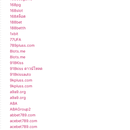
168pg
168slot
168สล็อต
188bet
188betth
1xbit
77UFA
789pluss.com
8lots.me
8lots.me
918Kiss
918kiss ดาวน์โหลด
918kissauto
9kpluss.com
9kpluss.com
a9a9.org
a9a9.org
ABA
ABAGroup2
abbet789.com
acebet789.com
acebet789.com