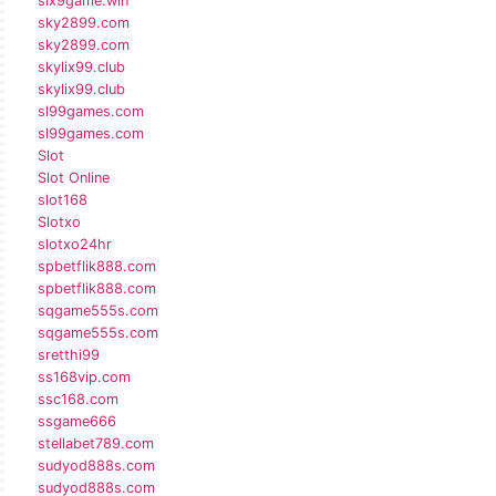
six9game.win
sky2899.com
sky2899.com
skylix99.club
skylix99.club
sl99games.com
sl99games.com
Slot
Slot Online
slot168
Slotxo
slotxo24hr
spbetflik888.com
spbetflik888.com
sqgame555s.com
sqgame555s.com
sretthi99
ss168vip.com
ssc168.com
ssgame666
stellabet789.com
sudyod888s.com
sudyod888s.com