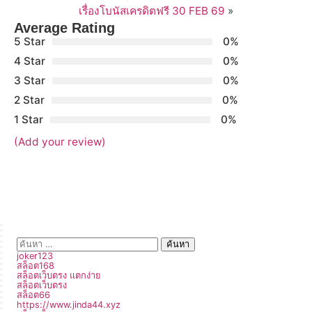
เรื่องโบนัสเครดิตฟรี 30 FEB 69
»
Average Rating
5 Star
0%
4 Star
0%
3 Star
0%
2 Star
0%
1 Star
0%
(Add your review)
joker123
สล็อต168
สล็อตเว็บตรง แตกง่าย
สล็อตเว็บตรง
สล็อต66
https://www.jinda44.xyz