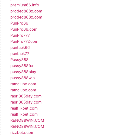
premium66.info
proded888x.com
proded888x.com
PunPro66
PunPro66.com
PunPro777
PunPro777.com
puntaek66
puntaek77
Pussy888
pussy888fun
pussy888play
pussy888win
ramclubx.com
ramclubx.com
rasri365day.com
rasri365day.com
realflikbet.com
realflikbet.com
RENO88WIN.COM
RENO88WIN.COM
rizzbetx.com