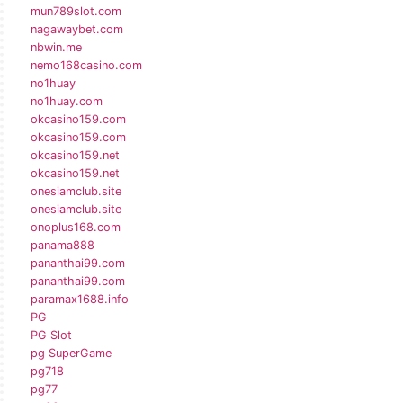
mun789slot.com
nagawaybet.com
nbwin.me
nemo168casino.com
no1huay
no1huay.com
okcasino159.com
okcasino159.com
okcasino159.net
okcasino159.net
onesiamclub.site
onesiamclub.site
onoplus168.com
panama888
pananthai99.com
pananthai99.com
paramax1688.info
PG
PG Slot
pg SuperGame
pg718
pg77