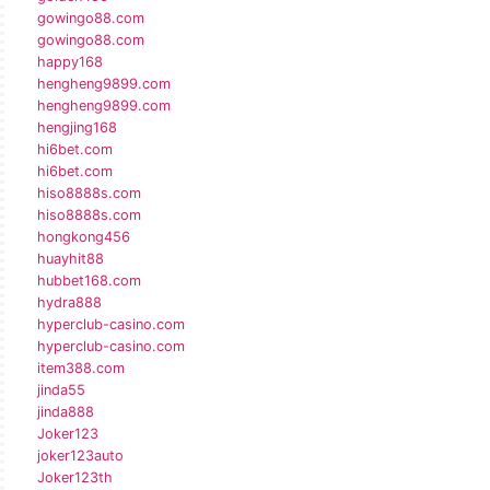
gowingo88.com
gowingo88.com
happy168
hengheng9899.com
hengheng9899.com
hengjing168
hi6bet.com
hi6bet.com
hiso8888s.com
hiso8888s.com
hongkong456
huayhit88
hubbet168.com
hydra888
hyperclub-casino.com
hyperclub-casino.com
item388.com
jinda55
jinda888
Joker123
joker123auto
Joker123th