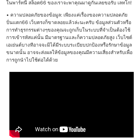
ในพาร์ทนี้ สล็อต66 ของเราจะพาคุณมาดูกันเลยขอรับ เลทโก!
• ความปลอดภัยของข้อมูล: เพียงแค่เรื่องของความปลอดภัย
ปั่นแตก66 เว็บตรงก็ขาดลอยแล้วล่ะนะครับ ข้อมูลส่วนตัวหรือ
การทำธุรกรรมต่างๆของคุณจะถูกเก็บในระบบที่จำเป็นต้องใช้
การเข้ารหัสแค่นั้น มีมาตรฐานและก็ความปลอดภัยสูง เว็บไซต์
เอเย่นต์บางทีอาจจะมิได้มีระบบระเบียบปกป้องหรือรักษาข้อมูล
ขนาดนั้น อาจจะส่งผลให้ข้อมูลของคุณมีความเสี่ยงสำหรับเพื่อ
การถูกนำไปใช้ต่อได้ด้วย