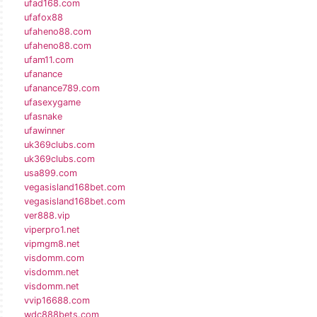
ufad168.com
ufafox88
ufaheno88.com
ufaheno88.com
ufam11.com
ufanance
ufanance789.com
ufasexygame
ufasnake
ufawinner
uk369clubs.com
uk369clubs.com
usa899.com
vegasisland168bet.com
vegasisland168bet.com
ver888.vip
viperpro1.net
vipmgm8.net
visdomm.com
visdomm.net
visdomm.net
vvip16688.com
wdc888bets.com