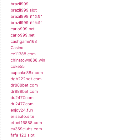
brazil999
brazil999 slot
brazil999 ทางเข้า
brazil999 ทางเข้า
carlo999.net
carlo999.net
cashgame168
Casino
cc11388.com
chinatown888.win
coke55
cupcake88x.com
dgb222hot.com
dr888bet.com
dr888bet.com
du2477.com
du2477.com
enjoy24.fun
erisauto.site
etbet16888.com
eu369clubs.com
fafa 123 slot