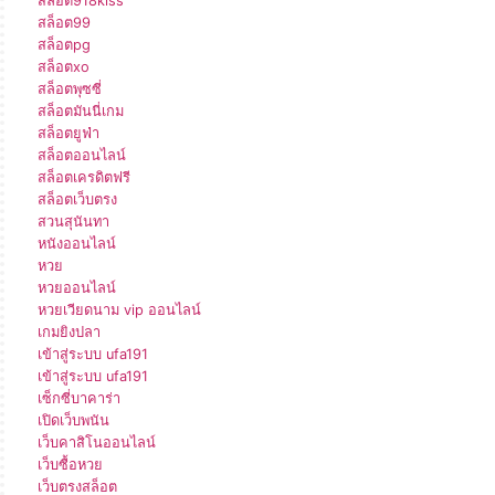
สล็อต918kiss
สล็อต99
สล็อตpg
สล็อตxo
สล็อตพุซซี่
สล็อตมันนี่เกม
สล็อตยูฟ่า
สล็อตออนไลน์
สล็อตเครดิตฟรี
สล็อตเว็บตรง
สวนสุนันทา
หนังออนไลน์
หวย
หวยออนไลน์
หวยเวียดนาม vip ออนไลน์
เกมยิงปลา
เข้าสู่ระบบ ufa191
เข้าสู่ระบบ ufa191
เซ็กซี่บาคาร่า
เปิดเว็บพนัน
เว็บคาสิโนออนไลน์
เว็บซื้อหวย
เว็บตรงสล็อต