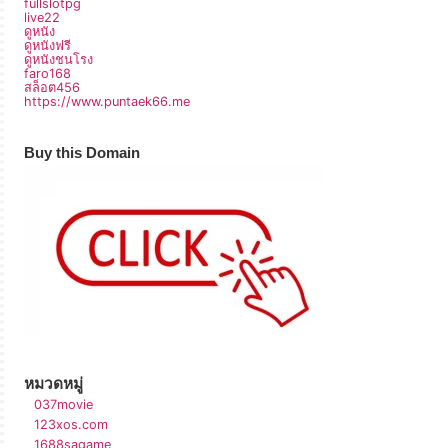
fullslotpg
live22
ดูหนัง
ดูหนังฟรี
ดูหนังชนโรง
faro168
สล็อต456
https://www.puntaek66.me
Buy this Domain
หมวดหมู่
037movie
123xos.com
1688sagame