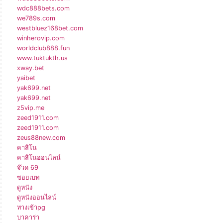
wdc888bets.com
we789s.com
westbluez168bet.com
winherovip.com
worldclub888.fun
www.tuktukth.us
xway.bet
yaibet
yak699.net
yak699.net
z5vip.me
zeed1911.com
zeed1911.com
zeus88new.com
คาสิโน
คาสิโนออนไลน์
จ๊วด 69
ซอยเบท
ดูหนัง
ดูหนังออนไลน์
ทางเข้าpg
บาคาร่า