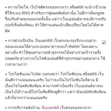
• ความโล่งใส: เว็บไซต์ตรงของพวกเรา สล็อต66 จะนำเข้าเกม
ที่ใช้ระบบ RNG สำหรับการสุ่มผลลัพธ์เท่านั้น ไม่มีการล็อกยูสห
รือปรับคำตอบของเกมทั้งนั้น แต่ว่าเว็บเอเย่นต์อาจจะมีการปรับ
เปอร์เซ็นต์แพ้ชนะ ทำให้ท่านเล่นแล้วเสียเปรียบโดยไม่ได้คาด
คิด
• การฝากเบิกเงิน: ปั่นแตก66 เว็บตรงจะรองรับระบบฝาก
ถอนแบบออโต้ผ่านระบบธนาคารและก็ Wallet โดยเฉพาะ
อย่างยิ่ง ทำให้คุณสามารถทำธุรกรรมได้อย่างรวดเร็วรวมทั้ง
ปลอดภัย ต่างจากเว็บไซต์เอเย่นต์ที่ทำธุรกรรมผ่านคนกลาง ใช้
เวลานานกว่า
• โปรโมชั่นและโบนัส: บอกเลยว่า โปรโมชั่นบน สล็อต66 เว็บ
นั่นดีกว่าแน่นอนนะครับ ไม่ว่าจะเป็นโปรโมชั่นใดก็ตาม มี
เงื่อนไขไม่สลับซับซ้อน สามารถทำเป็นจริง เว็บเอเย่นต์อาจจะ
เป็นไปได้ว่าจะมีโปรโมชั่นที่ฟังดูดีกว่า แต่ว่าข้อแม้สลับซับซ้อน
แล้วก็ยากกว่าแน่นอนครับ
• การบริการหลังบ้าน:
ปั่นแตก66
เว็บตรงของพวกเรา