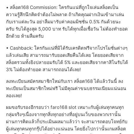
• สล็อต168 Commission: ใครกันแน่ที่ถูกใจเล่นสล็อตเป็น
ความรู้สึกนึกคิดจำต้องไม่พลาด ถ้าเกิดคุณฝากเงินเข้ามาเล่น
กับเราแต่ละวัน อย่าลืมมารับค่าคอมมิชชั่น 0.5% กันด้วยนะ
ครับ รับได้สูงสุด 5,000 บาท รับได้ทุกเมื่อเชื่อวัน ไม่ต้องทำยอด
อีกด้วย ห้ามลืมครับ
• Cashback: ใครกันแน่ที่มิได้รับเครดิตฟรีจากโปรโมชั่นต่างๆ
แล้วเล่นเสีย สามารถมารับยอดเสียคืนได้เลย โดยยอดเสียจาก
สล็อตรวมทั้งยิงปลายอมรับได้ 5% และยอดเสียจากคาสิโนรับได้
3% ไม่ต้องทำยอด สามารถถอนได้เลย!
ลงทะเบียนสมัครสมาชิกใหม่กับเรา สล็อต168 ได้แล้ววันนี้ ลง
ทะเบียนเป็นสมาชิกใหม่ฟรี ไม่มีคุณค่าขนบธรรมเนียมแน่นอน
ลองเลย!
ผมขอรับรองอีกรอบว่า faro168 slot เหมาะกับผู้เล่นทุกคนทุก
กลุ่มจริงๆเนื่องจากทุกสิ่งทุกอย่างที่อยู่บนเว็บของพวกเรานั้น
ผ่านการคิดแล้วก็ประเมินผลมาแล้วว่า จะสามารถตอบโจทย์กับ
ผู้เล่นทุกคนทุกกรุ๊ปได้อย่างแน่นอน โดยยิ่งไปกว่านั้นเกมสล็อต