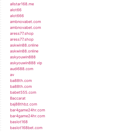
allstar168.me
alot66
alot666
ambnovabet.com
ambnovabet.com
aress77.shop
aress77.shop
askwin88.online
askwin88.online
askyouwin888
askyouwin888 vip
audi688.com
av
ba88th.com
ba88th.com
babet555.com
Baccarat
baj88thbz.com
bar4game24hr.com
bar4game24hr.com
baslot168
baslot168bet.com