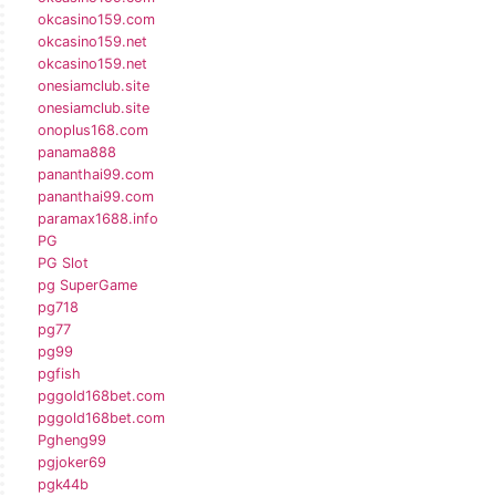
okcasino159.com
okcasino159.net
okcasino159.net
onesiamclub.site
onesiamclub.site
onoplus168.com
panama888
pananthai99.com
pananthai99.com
paramax1688.info
PG
PG Slot
pg SuperGame
pg718
pg77
pg99
pgfish
pggold168bet.com
pggold168bet.com
Pgheng99
pgjoker69
pgk44b