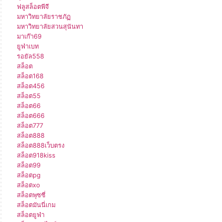
ฟลูสล็อตพีจี
มหาวิทยาลัยราชภัฏ
มหาวิทยาลัยสวนสุนันทา
มาเก๊า69
ยูฟ่าเบท
รอยัล558
สล็อต
สล็อต168
สล็อต456
สล็อต55
สล็อต66
สล็อต666
สล็อต777
สล็อต888
สล็อต888เว็บตรง
สล็อต918kiss
สล็อต99
สล็อตpg
สล็อตxo
สล็อตพุซซี่
สล็อตมันนี่เกม
สล็อตยูฟ่า