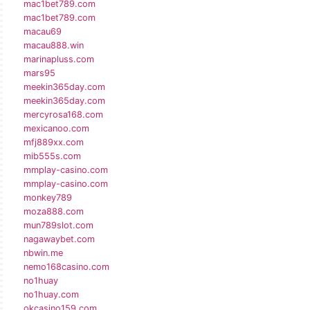
mac1bet789.com
mac1bet789.com
macau69
macau888.win
marinapluss.com
mars95
meekin365day.com
meekin365day.com
mercyrosa168.com
mexicanoo.com
mfj889xx.com
mib555s.com
mmplay-casino.com
mmplay-casino.com
monkey789
moza888.com
mun789slot.com
nagawaybet.com
nbwin.me
nemo168casino.com
no1huay
no1huay.com
okcasino159.com