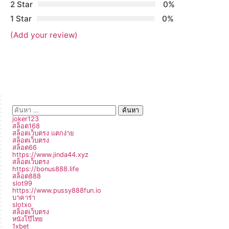
2 Star
0%
1 Star
0%
(Add your review)
joker123
สล็อต168
สล็อตเว็บตรง แตกง่าย
สล็อตเว็บตรง
สล็อต66
https://www.jinda44.xyz
สล็อตเว็บตรง
https://bonus888.life
สล็อต888
slot99
https://www.pussy888fun.io
บาคาร่า
slotxo
สล็อตเว็บตรง
หนังโป๊ไทย
1xbet