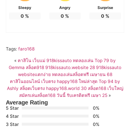
Sleepy
Angry
Surprise
0
%
0
%
0
%
Tags:
faro168
«
คาสิโน เว็บแม่ 918kissauto ทดลองเล่น Top 79 by
Gemma สล็อต918 918kissauto.website 28 918kissauto
websiteแตกง่าย ทดลองเล่นสล็อตฟรี เมษายน 68
คาสิโนออนไลน์ เว็บตรง happy168 ใหม่ล่าสุด Top 94 by
Ashly สล็อตเว็บตรง happy168.world 30 สล็อต168 เว็บใหญ่
สมัครเล่นสล็อต168 วันนี้ รับเครดิตฟรี เมษา 25
»
Average Rating
5 Star
0%
4 Star
0%
3 Star
0%