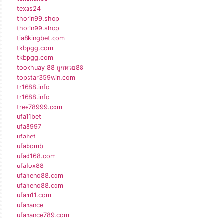
texas24
thorin99.shop
thorin99.shop
tia8kingbet.com
tkbpgg.com
tkbpgg.com
tookhuay 88 ถูกหวย88
topstar359win.com
tr1688.info
tr1688.info
tree78999.com
ufa11bet
ufa8997
ufabet
ufabomb
ufad168.com
ufafox88
ufaheno88.com
ufaheno88.com
ufam11.com
ufanance
ufanance789.com