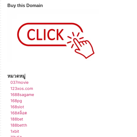
Buy this Domain
หมวดหมู่
037movie
123xos.com
1688sagame
168pg
168slot
168สล็อต
188bet
188betth
1xbit