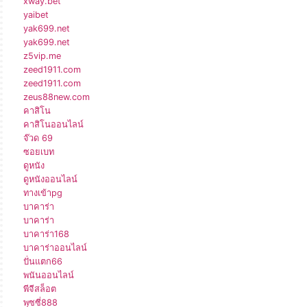
xway.bet
yaibet
yak699.net
yak699.net
z5vip.me
zeed1911.com
zeed1911.com
zeus88new.com
คาสิโน
คาสิโนออนไลน์
จ๊วด 69
ซอยเบท
ดูหนัง
ดูหนังออนไลน์
ทางเข้าpg
บาคาร่า
บาคาร่า
บาคาร่า168
บาคาร่าออนไลน์
ปั่นแตก66
พนันออนไลน์
พีจีสล็อต
พุซซี่888