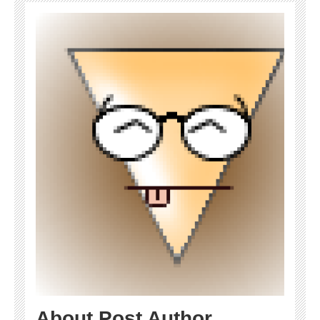
About Post Author