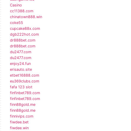
Casino
cc11388.com
chinatown888.win
coke55
cupcake88x.com
dgb222hot.com
dr888bet.com
dr888bet.com
du2477.com
du2477.com
enjoy24.fun
erisauto.site
etbet16888.com
eu369clubs.com
fafa 123 slot
finfinbet789.com
finfinbet789.com
finn88gold.me
finn88gold.me
finnivips.com
fiwdee.bet
fiwdee.win