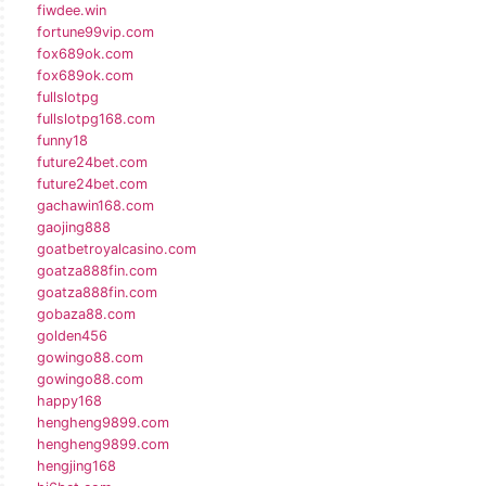
fiwdee.win
fortune99vip.com
fox689ok.com
fox689ok.com
fullslotpg
fullslotpg168.com
funny18
future24bet.com
future24bet.com
gachawin168.com
gaojing888
goatbetroyalcasino.com
goatza888fin.com
goatza888fin.com
gobaza88.com
golden456
gowingo88.com
gowingo88.com
happy168
hengheng9899.com
hengheng9899.com
hengjing168