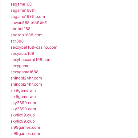
sagame168
sagame168th
sagame168th.com
sawan888 เครดิตฟรี
sbobet168
sbotop1688.com
scr888
sexxybet168-casino.com
sexyauto168
sexybaccarat168.com
sexygame
sexygame1688
shinobi24hr.com
shinobi24hr.com
six9game.win
six9game.win
sky2899.com
sky2899.com
skylix99.club
skylix99.club
sl99games.com
sl99games.com