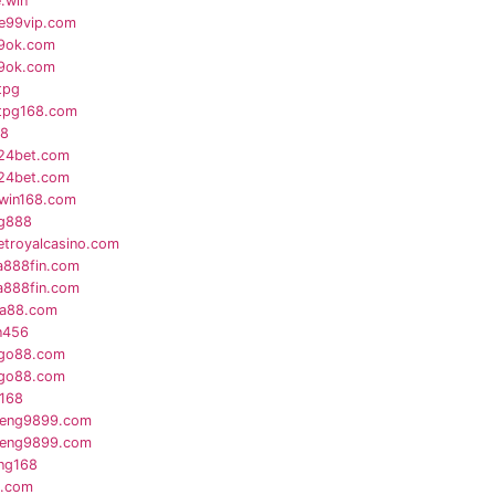
.win
ne99vip.com
9ok.com
9ok.com
otpg
otpg168.com
18
e24bet.com
e24bet.com
win168.com
ng888
etroyalcasino.com
a888fin.com
a888fin.com
a88.com
n456
go88.com
go88.com
168
eng9899.com
eng9899.com
ing168
t.com