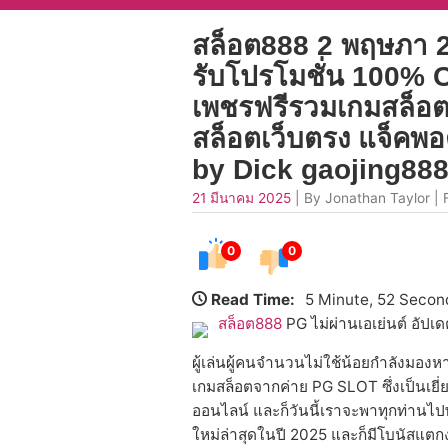
สล็อต888 2 พฤษภา 25
รับโปรโมชั่น 100% 
เพชรฟรีรวมเกมสล็อต
สล็อตเว็บตรง แจ็คพอ
by Dick gaojing888
21 มีนาคม 2025
| By Jonathan Taylor | F
0
0
Read Time:
5 Minute, 52 Secon
สล็อต888
PG ไม่ผ่านเอเย่นต์ อัปเ
ผู้เล่นผู้คนจำนวนไม่ใช้น้อยกำลังมองหาห
เกมสล็อตจากค่าย PG SLOT ซึ่งเป็นเยี
ออนไลน์ และก็วันนี้เราจะพาทุกท่านไปพ
ใหม่ล่าสุดในปี 2025 และก็มีโบนัสแตก