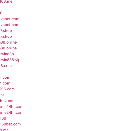
r168.me
66
vabet.com
vabet.com
77.shop
77.shop
88.online
88.online
uwin888
uwin888 vip
88.com
h.com
h.com
555.com
rat
thbz.com
ame24hr.com
ame24hr.com
t168
t168bet.com
8.me