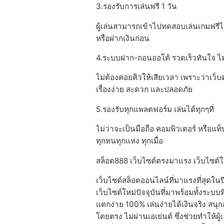
3.รองรับการเล่นฟรี 1 วัน
ผู้เล่นสามารถเข้าไปทดสอบเล่นเกมฟรี
หรือฝากเงินก่อน
4.ระบบฝาก-ถอนออโต้ รวดเร็วทันใจ ไม
ไม่ต้องคอยคิวให้เสียเวลา เพราะว่าเว
เรื่องง่าย สะดวก และปลอดภัย
5.รองรับทุกแพลตฟอร์ม เล่นได้ทุกๆที่
ไม่ว่าจะเป็นมือถือ คอมพิวเตอร์ หรือแท็บ
ทุกหนทุกแห่ง ทุกเมื่อ
สล็อต888 เว็บไซต์ตรงมาแรง เว็บไซต์ใ
เว็บไซต์สล็อตออนไลน์ที่มาแรงที่สุดในป
เว็บไซต์ใหม่ปัจจุบันที่มาพร้อมทั้งระบ
แตกง่าย 100% เล่นง่ายได้เงินจริง สนุ
โดยตรง ไม่ผ่านเอเย่นต์ ซึ่งช่วยทำให้ผู้เ