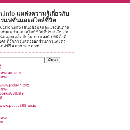
.info แหล่งความรู้เกี่ยวกับ
รแฟชั่นและสไตล์ชีวิต
://chich.info เสนอข้อมูลและแรงบันดาล
ยวกับแฟชั่นและสไตล์ชีวิตที่น่าสนใจ รวม
นิคและเคล็ดลับในการแต่งตัว ที่นี่คือที่
บคนที่รักการแสดงออกผ่านการแต่งตัว
ตล์ชีวิต anh sec com
3
8
บตรง แตกง่าย
บตรง
/www.jinda44.xyz
บตรง
/bonus888.life
8
/www.pussy888fun.io
บตรง
ทย