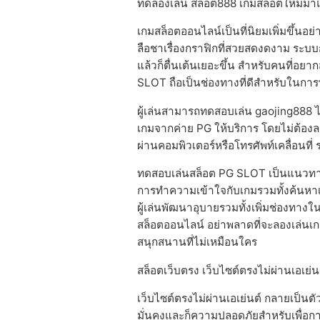
ทดลองเล่น สล็อต888 เกมสล็อตใหม่มา
เกมสล็อตออนไลน์เป็นที่นิยมเพิ่มขึ้นอย
ลือชาเรื่องกราฟิกที่สวยสดงดงาม ระบบการเ
แล้วก็ตื่นเต้นเยอะขึ้น สำหรับคนที่อ
SLOT ถือเป็นช่องทางที่ดีสำหรับในการ
ผู้เล่นสามารถทดสอบเล่น gaojing888 ได
เกมจากค่าย PG ให้บริการ โดยไม่ต้องล
ผ่านคอมพิวเตอร์หรือโทรศัพท์เคลื่อนที่
ทดสอบเล่นสล็อต PG SLOT เป็นแนวทางที่
การทำความเข้าใจกับเกมรวมทั้งค้นหาเก
ผู้เล่นพัฒนาอุบายรวมทั้งเพิ่มช่องทางใ
สล็อตออนไลน์ อย่าพลาดที่จะลองเล่นเ
สนุกสนานที่ไม่เหมือนใคร
สล็อตเว็บตรง เว็บไซต์ตรงไม่ผ่านเอเย่น
เว็บไซต์ตรงไม่ผ่านเอเย่นต์ กลายเป็นต
มั่นคงและก็ความปลอดภัยสำหรับเพื่อการ