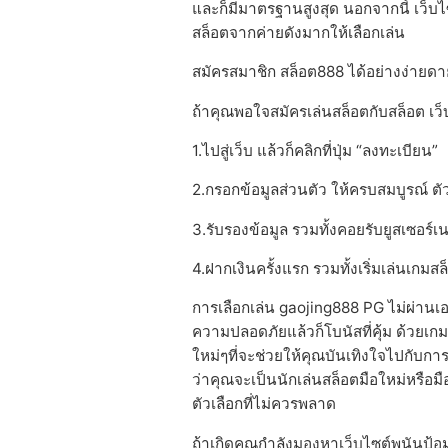
และก็มีมาตรฐานสูงสุด นอกจากนี้ เว็บไซต
สล็อตจากค่ายดังมากให้เลือกเล่น
สมัครสมาชิก สล็อต888 ได้อย่างง่ายดา
ถ้าคุณพอใจสมัครเล่นสล็อตกับสล็อต เว็บ
1.ไปสู่เว็บ แล้วก็คลิกที่ปุ่ม “ลงทะเบียน”
2.กรอกข้อมูลส่วนตัว ให้ครบสมบูรณ์ ตัว
3.รับรองข้อมูล รวมทั้งคอยรับยูสเซอร์
4.ฝากเงินครั้งแรก รวมทั้งเริ่มเล่นเกมสล
การเลือกเล่น gaojing888 PG ไม่ผ่านเอเ
ความปลอดภัยแล้วก็โบนัสที่คุ้ม ด้วยเก
ใหม่ๆที่จะช่วยให้คุณบันเทิงใจไปกับการเ
ว่าคุณจะเป็นนักเล่นสล็อตมือใหม่หรือม
ตัวเลือกที่ไม่ควรพลาด
ถ้าเกิดคุณกำลังมองหาเว็บไซต์พนันป้