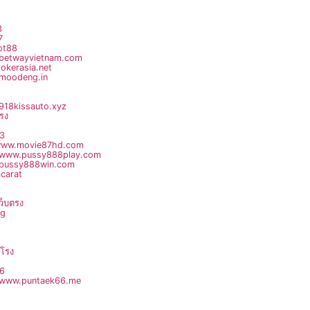
3
7
ot88
/betwayvietnam.com
jokerasia.net
/moodeng.in
/918kissauto.xyz
รง
23
/www.movie87hd.com
/www.pussy888play.com
/pussy888win.com
carat
ว็บตรง
pg
นโรง
6
/www.puntaek66.me