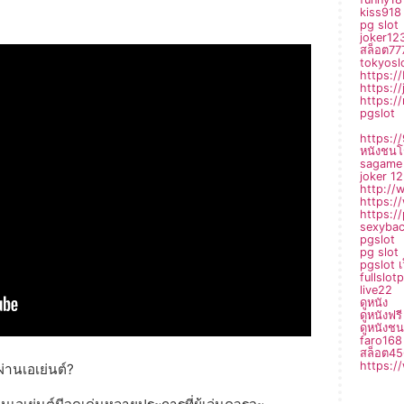
kiss918
pg slot
joker12
สล็อต77
tokyosl
https:/
https://
https:/
pgslot
https:/
หนังชนโ
sagame
joker 1
http:/
https:/
https:/
sexybac
pgslot
pg slot
pgslot เ
fullslot
live22
ดูหนัง
ดูหนังฟรี
ดูหนังช
faro168
สล็อต45
https:/
่านเอเย่นต์?