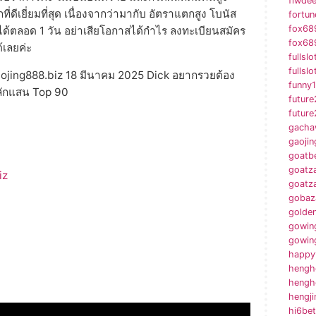
fiwdee
ที่ดีเยี่ยมที่สุด เนื่องจากว่ามากับ อัตราแตกสูง โบนัส
fortu
fox68
ด้ตลอด 1 วัน อย่าเสียโอกาสได้กำไร ลงทะเบียนสมัคร
fox68
้เลยค่ะ
fullsl
fullsl
aojing888.biz 18 มีนาคม 2025 Dick อยากรวยต้อง
funny
ลักแสน Top 90
futur
futur
gacha
gaoji
goatb
goatz
iz
goatz
gobaz
golde
gowin
gowin
happy
hengh
hengh
hengj
hi6be