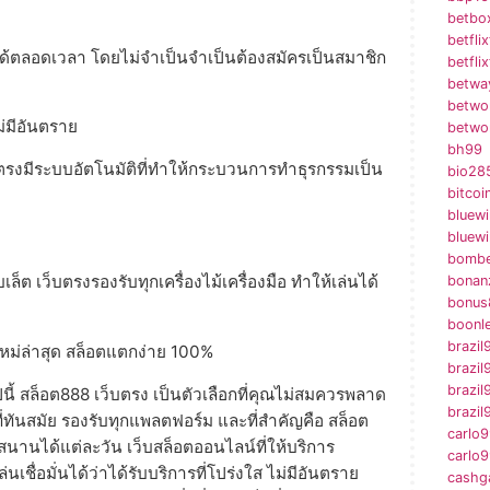
betbo
betflix
ได้ตลอดเวลา โดยไม่จำเป็นจำเป็นต้องสมัครเป็นสมาชิก
betflix
betwa
betwo
่มีอันตราย
betwo
bh99
็บตรงมีระบบอัตโนมัติที่ทำให้กระบวนการทำธุรกรรมเป็น
bio28
bitcoi
bluewi
bluewi
bombe
เล็ต เว็บตรงรองรับทุกเครื่องไม้เครื่องมือ ทำให้เล่นได้
bonan
bonus
boonl
brazil
หม่ล่าสุด สล็อตแตกง่าย 100%
brazil
brazil
ีนี้ สล็อต888 เว็บตรง เป็นตัวเลือกที่คุณไม่สมควรพลาด
brazil
บที่ทันสมัย รองรับทุกแพลตฟอร์ม และที่สำคัญคือ สล็อต
carlo9
กสนานได้แต่ละวัน เว็บสล็อตออนไลน์ที่ให้บริการ
carlo9
ล่นเชื่อมั่นได้ว่าได้รับบริการที่โปร่งใส ไม่มีอันตราย
cashg