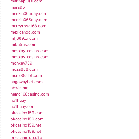
marinapluss.com
mars95
meekin365day.com
meekin365day.com
mercyrosa168.com
mexicanoo.com
mfj889xx.com
mib555s.com
mmplay-casino.com
mmplay-casino.com
monkey789
moza888.com
mun789slot.com
nagawaybet.com
nbwin.me
nemo168casino.com
no1huay
no1huay.com
okcasino159.com
okcasino159.com
okcasino159.net
okcasino159.net
onesiamclub.site