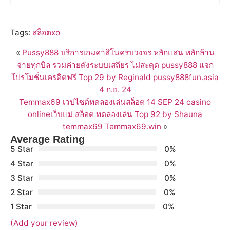
Tags:
สล็อตxo
«
Pussy888 บริการเกมคาสิโนครบวงจร หลักแสน หลักล้าน
จ่ายทุกบิล รวมค่ายดังระบบเสถียร ไม่สะดุด pussy888 แจก
โปรโมชั่นเครดิตฟรี Top 29 by Reginald pussy888fun.asia
4 ก.ย. 24
Temmax69 เวปไซต์ทดลองเล่นสล็อต 14 SEP 24 casino
onlineเว็บแม่ สล็อต ทดลองเล่น Top 92 by Shauna
temmax69 Temmax69.win
»
Average Rating
5 Star
0%
4 Star
0%
3 Star
0%
2 Star
0%
1 Star
0%
(Add your review)