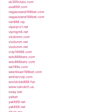
uk369clubs.com
usa899.com
vegasisland168bet.com
vegasisland168bet.com
ver888.vip
viperpro1.net
vipmgm8.net
visdomm.com
visdomm.net
visdomm.net
vvip16688.com
wdc888bets.com
wdc888bets.com
we789s.com
westbluez168bet.com
winherovip.com
worldclub888.fun
www.tuktukth.us
xway.bet
yaibet
yak699.net
yak699.net
z5vip.me