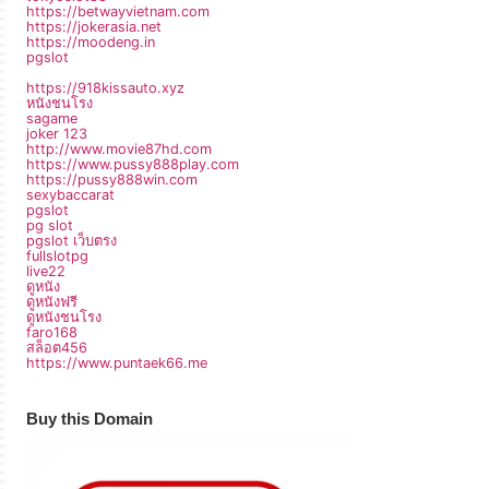
https://betwayvietnam.com
https://jokerasia.net
https://moodeng.in
pgslot
https://918kissauto.xyz
หนังชนโรง
sagame
joker 123
http://www.movie87hd.com
https://www.pussy888play.com
https://pussy888win.com
sexybaccarat
pgslot
pg slot
pgslot เว็บตรง
fullslotpg
live22
ดูหนัง
ดูหนังฟรี
ดูหนังชนโรง
faro168
สล็อต456
https://www.puntaek66.me
Buy this Domain