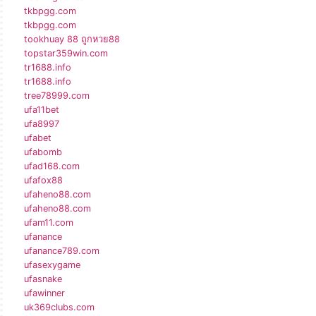
tkbpgg.com
tkbpgg.com
tookhuay 88 ถูกหวย88
topstar359win.com
tr1688.info
tr1688.info
tree78999.com
ufa11bet
ufa8997
ufabet
ufabomb
ufad168.com
ufafox88
ufaheno88.com
ufaheno88.com
ufam11.com
ufanance
ufanance789.com
ufasexygame
ufasnake
ufawinner
uk369clubs.com