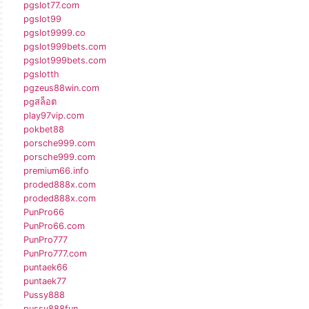
pgslot77.com
pgslot99
pgslot9999.co
pgslot999bets.com
pgslot999bets.com
pgslotth
pgzeus88win.com
pgสล็อต
play97vip.com
pokbet88
porsche999.com
porsche999.com
premium66.info
proded888x.com
proded888x.com
PunPro66
PunPro66.com
PunPro777
PunPro777.com
puntaek66
puntaek77
Pussy888
pussy888fun