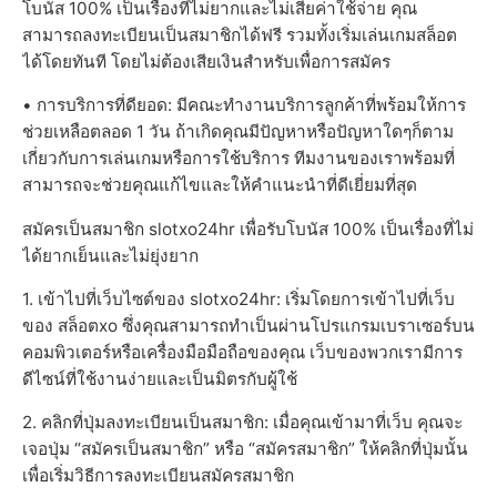
โบนัส 100% เป็นเรื่องที่ไม่ยากและไม่เสียค่าใช้จ่าย คุณ
สามารถลงทะเบียนเป็นสมาชิกได้ฟรี รวมทั้งเริ่มเล่นเกมสล็อต
ได้โดยทันที โดยไม่ต้องเสียเงินสำหรับเพื่อการสมัคร
• การบริการที่ดียอด: มีคณะทำงานบริการลูกค้าที่พร้อมให้การ
ช่วยเหลือตลอด 1 วัน ถ้าเกิดคุณมีปัญหาหรือปัญหาใดๆก็ตาม
เกี่ยวกับการเล่นเกมหรือการใช้บริการ ทีมงานของเราพร้อมที่
สามารถจะช่วยคุณแก้ไขและให้คำแนะนำที่ดีเยี่ยมที่สุด
สมัครเป็นสมาชิก slotxo24hr เพื่อรับโบนัส 100% เป็นเรื่องที่ไม่
ได้ยากเย็นและไม่ยุ่งยาก
1. เข้าไปที่เว็บไซต์ของ slotxo24hr: เริ่มโดยการเข้าไปที่เว็บ
ของ สล็อตxo ซึ่งคุณสามารถทำเป็นผ่านโปรแกรมเบราเซอร์บน
คอมพิวเตอร์หรือเครื่องมือมือถือของคุณ เว็บของพวกเรามีการ
ดีไซน์ที่ใช้งานง่ายและเป็นมิตรกับผู้ใช้
2. คลิกที่ปุ่มลงทะเบียนเป็นสมาชิก: เมื่อคุณเข้ามาที่เว็บ คุณจะ
เจอปุ่ม “สมัครเป็นสมาชิก” หรือ “สมัครสมาชิก” ให้คลิกที่ปุ่มนั้น
เพื่อเริ่มวิธีการลงทะเบียนสมัครสมาชิก