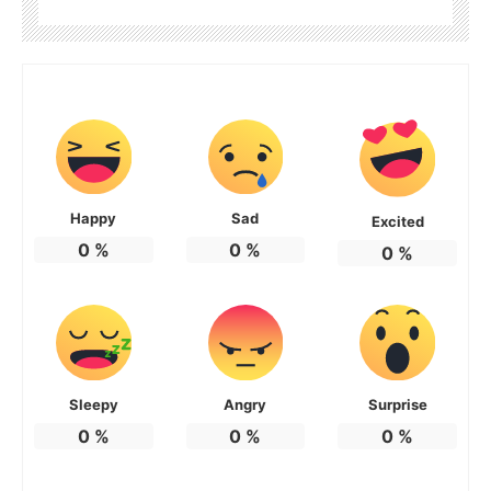
Happy
Sad
Excited
0
%
0
%
0
%
Sleepy
Angry
Surprise
0
%
0
%
0
%