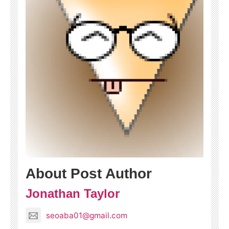
About Post Author
Jonathan Taylor
seoaba01@gmail.com