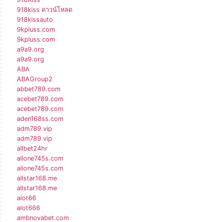
918kiss ดาวน์โหลด
918kissauto
9kpluss.com
9kpluss.com
a9a9.org
a9a9.org
ABA
ABAGroup2
abbet789.com
acebet789.com
acebet789.com
aden168ss.com
adm789.vip
adm789.vip
allbet24hr
allone745s.com
allone745s.com
allstar168.me
allstar168.me
alot66
alot666
ambnovabet.com