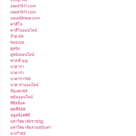
zeed1911.com
zeed1911.com
zeus88new.com
คาสิโน
คาสิโนออนไลน์
จ๊วด 69
ซอยเบท
ดูหนัง
ดูหนังออนไลน์
ทางเข้าpg
บาคาร่า
บาคาร่า
บาคาร่า168
บาคาร่าออนไลน์
ปั่นแตก66
พนันออนไลน์
พีจีสล็อต
พุซซี่888
ฟลูสล็อตพีจี
มหาวิทยาลัยราชภัฏ
มหาวิทยาลัยสวนสุนันทา
มาเก๊า69