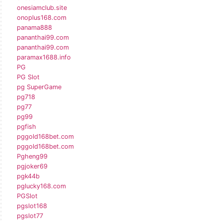
onesiamclub.site
onoplus168.com
panama888
pananthai99.com
pananthai99.com
paramax1688.info
PG
PG Slot
pg SuperGame
pg718
pg77
pg99
pgfish
pggold168bet.com
pggold168bet.com
Pgheng99
pgjoker69
pgk44b
pglucky168.com
PGSlot
pgslot168
pgslot77