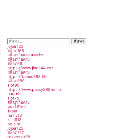
joker123
สล็อต168
สล็อตเว็บตรง แตกง่าย
สล็อตเว็บตรง
สล็อต66
https://www.jinda44.xyz
สล็อตเว็บตรง
https://bonus888.life
สล็อต888
slot99
https://www.pussy888fun.io
บาคาร่า
slotxo
สล็อตเว็บตรง
หนังโป๊ไทย
1xbet
funny18
kiss918
pg slot
joker123
สล็อต777
tokyoslot88