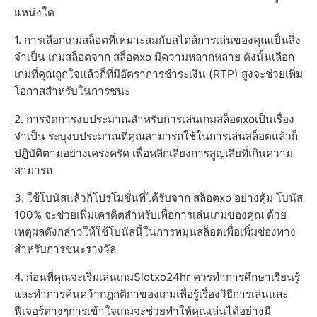
แหน่งใด
1. การเลือกเกมสล็อตที่เหมาะสมกับสไตล์การเล่นของคุณเป็นสิ่ง
จำเป็น เกมสล็อตจาก สล็อตxo มีความหลากหลาย ดังนั้นเลือก
เกมที่คุณถูกใจแล้วก็ที่มีอัตราการชำระเงิน (RTP) สูงจะช่วยเพิ่ม
โอกาสสำหรับในการชนะ
2. การจัดการงบประมาณสำหรับการเล่นเกมสล็อตxoเป็นเรื่อง
จำเป็น ระบุงบประมาณที่คุณสามารถใช้ในการเล่นสล็อตแล้วก็
ปฏิบัติตามอย่างเคร่งครัด เพื่อหลีกเลี่ยงการสูญเสียที่เกินความ
สามารถ
3. ใช้โบนัสแล้วก็โปรโมชั่นที่ได้รับจาก สล็อตxo อย่างคุ้ม โบนัส
100% จะช่วยเพิ่มเครดิตสำหรับเพื่อการเล่นเกมของคุณ ด้วย
เหตุผลดังกล่าวให้ใช้โบนัสนี้ในการหมุนสล็อตเพื่อเพิ่มช่องทาง
สำหรับการชนะรางวัล
4. ก่อนที่คุณจะเริ่มเล่นเกมSlotxo24hr ควรทำการศึกษาเรียนรู้
และทำการค้นคว้ากฎกติกาของเกมเพื่อรู้เรื่องวิธีการเล่นและ
ฟีเจอร์ต่างๆการเข้าใจเกมจะช่วยทำให้คุณเล่นได้อย่างมี