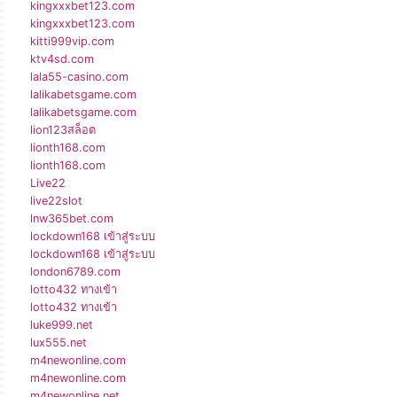
kingxxxbet123.com
kingxxxbet123.com
kitti999vip.com
ktv4sd.com
lala55-casino.com
lalikabetsgame.com
lalikabetsgame.com
lion123สล็อต
lionth168.com
lionth168.com
Live22
live22slot
lnw365bet.com
lockdown168 เข้าสู่ระบบ
lockdown168 เข้าสู่ระบบ
london6789.com
lotto432 ทางเข้า
lotto432 ทางเข้า
luke999.net
lux555.net
m4newonline.com
m4newonline.com
m4newonline.net