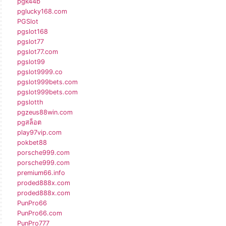
pgk44b
pglucky168.com
PGSlot
pgslot168
pgslot77
pgslot77.com
pgslot99
pgslot9999.co
pgslot999bets.com
pgslot999bets.com
pgslotth
pgzeus88win.com
pgสล็อต
play97vip.com
pokbet88
porsche999.com
porsche999.com
premium66.info
proded888x.com
proded888x.com
PunPro66
PunPro66.com
PunPro777