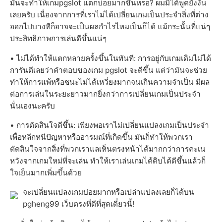
มันจะทำให้เกมpgslot แตกบ่อยมากขึ้นหรอ? ผมมิได้พูดยังงั้น
เลยครับ เนื่องจากการที่เราไม่ได้เปลี่ยนเกมเป็นประจำสิ่งที่ต่าง
ออกไปบางทีก็อาจจะเป็นผลกำไรไหมเป็นก็ได้ แม้กระนั้นที่แน่ๆ
ประสิทธิภาพการเล่นดีขึ้นแน่ๆ
• ไม่ได้ทำให้แตกหลายครั้งขึ้นในทันที: การอยู่กับเกมเดิมไม่ได้
การันตีเลยว่าคำตอบของเกม pgslot จะดีขึ้น แต่ว่ามันจะช่วย
ทำให้การแพ้หรือชนะไม่ได้เหวี่ยงมากจนเกินความจำเป็น มีผล
ต่อการเล่นในระยะยาวมากยิ่งกว่าการเปลี่ยนเกมเป็นประจำ
นั่นเองนะครับ
• การตัดสินใจดีขึ้น: เพียงพอเราไม่เปลี่ยนแปลงเกมเป็นประจำ
เพื่อหลีกหนีปัญหาหรืออารมณ์ที่เกิดขึ้น มันก็ทำให้พวกเรา
ตัดสินใจจากสิ่งที่พวกเราแลเห็นตรงหน้าได้มากกว่าการคะเน
หวังจากเกมใหม่ที่จะเล่น ทำให้เราเล่นเกมได้ดิบได้ดีขึ้นแล้วก็
ใจเย็นมากเพิ่มขึ้นด้วย
จะเปลี่ยนแปลงเกมบ่อยมากหรือเปล่าแปลงเลยก็ได้บน
pgheng99 เว็บตรงที่ดีที่สุดเดี๋ยวนี้!