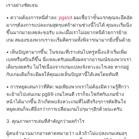
เราอย่างชัดเจน
• ความต้องการหนีต่ำลง:
pgslot
ผมเชื่อว่าขั้นแรกคุณจะอึดอัด
มากๆต้องการแปลงเกมสุดๆแต่ถ้าผ่านช่วงนี้ไปได้ คุณจะเริ่มนิ่ง
ขึ้นมากมายเลยล่ะขอรับ และเมื่อเราไม่อยากหนีด้วยการย้าย
เกม สมองของพวกเราจะเริ่มคิดรวมทั้งพิจารณามากยิ่งขึ้นด้วย
• เห็นปัญหามากขึ้น: ในขณะที่เราเล่นไปครู่หนึ่งแล้วเริ่มเพิ่ม
เบทหรือสปินถี่ขึ้น นี่แหละครับผมคือผลจากอารมณ์ของพวกเรา
เต็มๆเลยครับ ไม่ใช่เนื่องจากเกมแปลงจังหวะอะไรเลย หากอยู่
กับเกมเดิมก็จะมีผลให้คุณแลเห็นปัญหานี้ได้เลยโดยทันที
• การหยุดเล่นกว่าที่คิด: พอเพียงพวกเราไม่ต้องมีความรู้สึกว่า
จะย้ายไปเล่นเกม pg99 เกมไหนดี เราก็จะโฟกัสกับเกมข้าง
หน้าได้มากขึ้น ถ้าเกิดพบจังหวะเกมที่ไม่ดีจริงๆการตัดสินใจ
หยุดเล่นก็จะดียิ่งกว่าการเปลี่ยนเกมไปๆมาๆอีกด้วยนะครับ
3. คุณภาพการเล่นที่สำคัญกว่าผลกำไร
ผู้คนจำนวนมากอาจคาดหมายว่า แล้วถ้าไม่แปลงเกมเสมอๆ