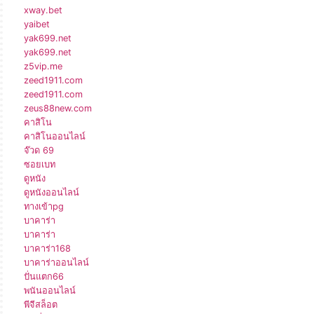
xway.bet
yaibet
yak699.net
yak699.net
z5vip.me
zeed1911.com
zeed1911.com
zeus88new.com
คาสิโน
คาสิโนออนไลน์
จ๊วด 69
ซอยเบท
ดูหนัง
ดูหนังออนไลน์
ทางเข้าpg
บาคาร่า
บาคาร่า
บาคาร่า168
บาคาร่าออนไลน์
ปั่นแตก66
พนันออนไลน์
พีจีสล็อต