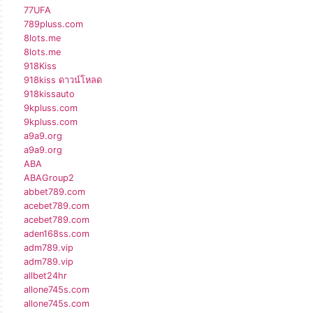
77UFA
789pluss.com
8lots.me
8lots.me
918Kiss
918kiss ดาวน์โหลด
918kissauto
9kpluss.com
9kpluss.com
a9a9.org
a9a9.org
ABA
ABAGroup2
abbet789.com
acebet789.com
acebet789.com
aden168ss.com
adm789.vip
adm789.vip
allbet24hr
allone745s.com
allone745s.com