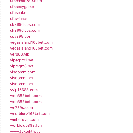
ufanance789.com
ufasexygame
ufasnake
ufawinner
uk369clubs.com
uk369clubs.com
usa899.com
vegasisland168bet.com
vegasisland168bet.com
ver888.vip
viperpro1.net
vipmgm8.net
visdomm.com
visdomm.net
visdomm.net
vvip16688.com
wdc888bets.com
wdc888bets.com
we789s.com
westbluez168bet.com
winherovip.com
worldclub888.fun
www.tuktukth.us