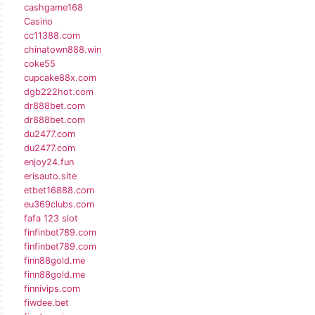
cashgame168
Casino
cc11388.com
chinatown888.win
coke55
cupcake88x.com
dgb222hot.com
dr888bet.com
dr888bet.com
du2477.com
du2477.com
enjoy24.fun
erisauto.site
etbet16888.com
eu369clubs.com
fafa 123 slot
finfinbet789.com
finfinbet789.com
finn88gold.me
finn88gold.me
finnivips.com
fiwdee.bet