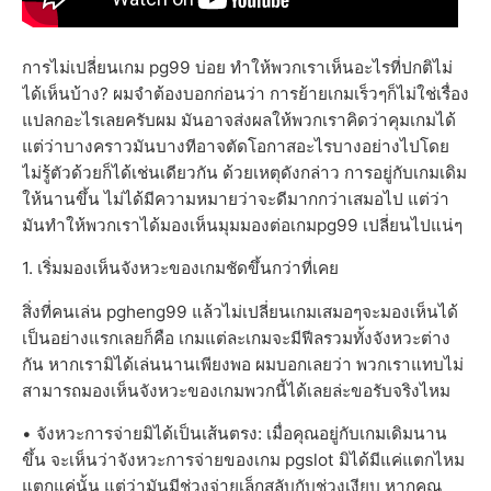
การไม่เปลี่ยนเกม pg99 บ่อย ทำให้พวกเราเห็นอะไรที่ปกติไม่
ได้เห็นบ้าง? ผมจำต้องบอกก่อนว่า การย้ายเกมเร็วๆก็ไม่ใช่เรื่อง
แปลกอะไรเลยครับผม มันอาจส่งผลให้พวกเราคิดว่าคุมเกมได้
แต่ว่าบางคราวมันบางทีอาจตัดโอกาสอะไรบางอย่างไปโดย
ไม่รู้ตัวด้วยก็ได้เช่นเดียวกัน ด้วยเหตุดังกล่าว การอยู่กับเกมเดิม
ให้นานขึ้น ไม่ได้มีความหมายว่าจะดีมากกว่าเสมอไป แต่ว่า
มันทำให้พวกเราได้มองเห็นมุมมองต่อเกมpg99 เปลี่ยนไปแน่ๆ
1. เริ่มมองเห็นจังหวะของเกมชัดขึ้นกว่าที่เคย
สิ่งที่คนเล่น pgheng99 แล้วไม่เปลี่ยนเกมเสมอๆจะมองเห็นได้
เป็นอย่างแรกเลยก็คือ เกมแต่ละเกมจะมีฟีลรวมทั้งจังหวะต่าง
กัน หากเรามิได้เล่นนานเพียงพอ ผมบอกเลยว่า พวกเราแทบไม่
สามารถมองเห็นจังหวะของเกมพวกนี้ได้เลยล่ะขอรับจริงไหม
• จังหวะการจ่ายมิได้เป็นเส้นตรง: เมื่อคุณอยู่กับเกมเดิมนาน
ขึ้น จะเห็นว่าจังหวะการจ่ายของเกม pgslot มิได้มีแค่แตกไหม
แตกแค่นั้น แต่ว่ามันมีช่วงจ่ายเล็กสลับกับช่วงเงียบ หากคุณ