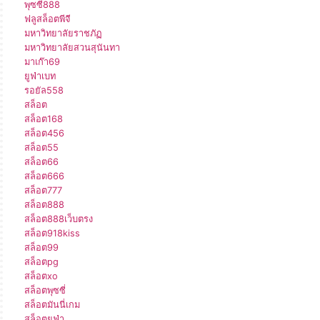
พุซซี่888
ฟลูสล็อตพีจี
มหาวิทยาลัยราชภัฏ
มหาวิทยาลัยสวนสุนันทา
มาเก๊า69
ยูฟ่าเบท
รอยัล558
สล็อต
สล็อต168
สล็อต456
สล็อต55
สล็อต66
สล็อต666
สล็อต777
สล็อต888
สล็อต888เว็บตรง
สล็อต918kiss
สล็อต99
สล็อตpg
สล็อตxo
สล็อตพุซซี่
สล็อตมันนี่เกม
สล็อตยูฟ่า