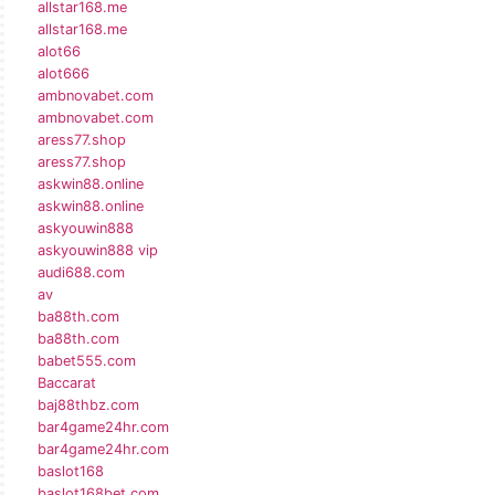
allstar168.me
allstar168.me
alot66
alot666
ambnovabet.com
ambnovabet.com
aress77.shop
aress77.shop
askwin88.online
askwin88.online
askyouwin888
askyouwin888 vip
audi688.com
av
ba88th.com
ba88th.com
babet555.com
Baccarat
baj88thbz.com
bar4game24hr.com
bar4game24hr.com
baslot168
baslot168bet.com