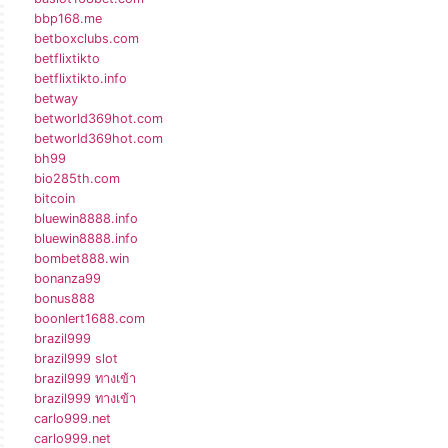
bbp168.me
betboxclubs.com
betflixtikto
betflixtikto.info
betway
betworld369hot.com
betworld369hot.com
bh99
bio285th.com
bitcoin
bluewin8888.info
bluewin8888.info
bombet888.win
bonanza99
bonus888
boonlert1688.com
brazil999
brazil999 slot
brazil999 ทางเข้า
brazil999 ทางเข้า
carlo999.net
carlo999.net