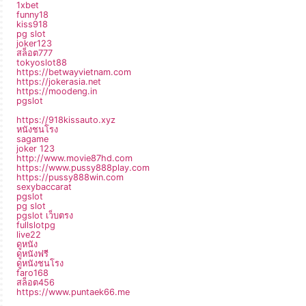
1xbet
funny18
kiss918
pg slot
joker123
สล็อต777
tokyoslot88
https://betwayvietnam.com
https://jokerasia.net
https://moodeng.in
pgslot
https://918kissauto.xyz
หนังชนโรง
sagame
joker 123
http://www.movie87hd.com
https://www.pussy888play.com
https://pussy888win.com
sexybaccarat
pgslot
pg slot
pgslot เว็บตรง
fullslotpg
live22
ดูหนัง
ดูหนังฟรี
ดูหนังชนโรง
faro168
สล็อต456
https://www.puntaek66.me