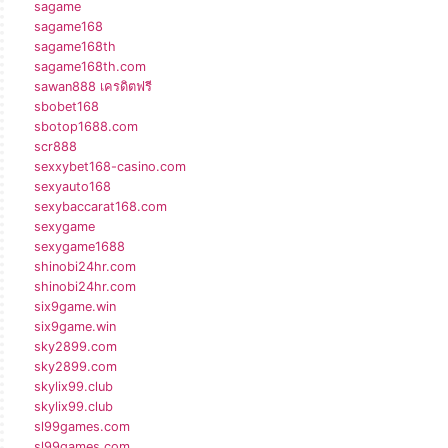
sagame
sagame168
sagame168th
sagame168th.com
sawan888 เครดิตฟรี
sbobet168
sbotop1688.com
scr888
sexxybet168-casino.com
sexyauto168
sexybaccarat168.com
sexygame
sexygame1688
shinobi24hr.com
shinobi24hr.com
six9game.win
six9game.win
sky2899.com
sky2899.com
skylix99.club
skylix99.club
sl99games.com
sl99games.com