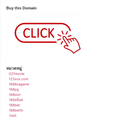
Buy this Domain
หมวดหมู่
037movie
123xos.com
1688sagame
168pg
168slot
168สล็อต
188bet
188betth
1xbit