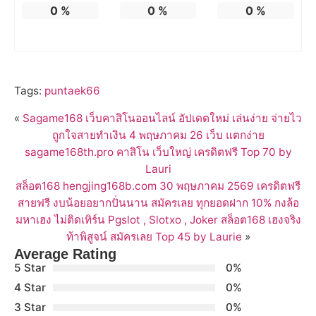
0
%
0
%
0
%
Tags:
puntaek66
«
Sagame168 เว็บคาสิโนออนไลน์ อัปเดตใหม่ เล่นง่าย จ่ายไว
ถูกใจสายทำเงิน 4 พฤษภาคม 26 เว็บ แตกง่าย
sagame168th.pro คาสิโน เว็บใหญ่ เครดิตฟรี Top 70 by
Lauri
สล็อต168 hengjing168b.com 30 พฤษภาคม 2569 เครดิตฟรี
สายฟรี งบน้อยอยากปั่นนาน สมัครเลย ทุกยอดฝาก 10% กงล้อ
มหาเฮง ไม่ติดเทิร์น Pgslot , Slotxo , Joker สล็อต168 เฮงจริง
ท้าพิสูจน์ สมัครเลย Top 45 by Laurie
»
Average Rating
5 Star
0%
4 Star
0%
3 Star
0%