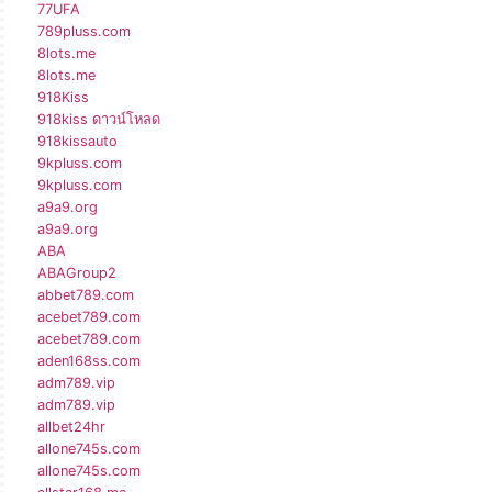
77UFA
789pluss.com
8lots.me
8lots.me
918Kiss
918kiss ดาวน์โหลด
918kissauto
9kpluss.com
9kpluss.com
a9a9.org
a9a9.org
ABA
ABAGroup2
abbet789.com
acebet789.com
acebet789.com
aden168ss.com
adm789.vip
adm789.vip
allbet24hr
allone745s.com
allone745s.com