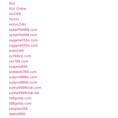
Slot
Slot Online
slot168
Slotxo
slotxo24hr
spbetflik888.com
spbetflik888.com
sqgame555s.com
sqgame555s.com
sretthi99
ss168vip.com
ssc168.com
ssgame666
stellabet789.com
sudyod888s.com
sudyod888s.com
sunny9999club.com
sunny9999club.net
t88golds.com
t88golds.com
tangtem168
teenoi888