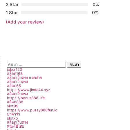
2 Star
0%
1 Star
0%
(Add your review)
joker123
สล็อต168
สล็อตเว็บตรง แตกง่าย
สล็อตเว็บตรง
สล็อต66
https://www.jinda44.xyz
สล็อตเว็บตรง
https://bonus888.life
สล็อต888
slot99
https://www.pussy888fun.io
บาคาร่า
slotxo
สล็อตเว็บตรง
หนังโป๊ไทย