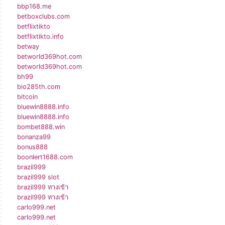
bbp168.me
betboxclubs.com
betflixtikto
betflixtikto.info
betway
betworld369hot.com
betworld369hot.com
bh99
bio285th.com
bitcoin
bluewin8888.info
bluewin8888.info
bombet888.win
bonanza99
bonus888
boonlert1688.com
brazil999
brazil999 slot
brazil999 ทางเข้า
brazil999 ทางเข้า
carlo999.net
carlo999.net