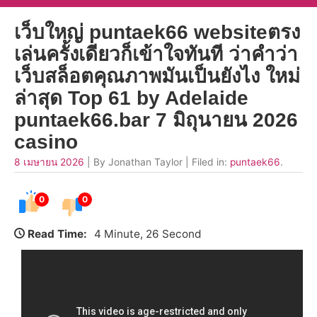
เว็บใหญ่ puntaek66 websiteตรง
เล่นครั้งเดียวก็เข้าใจทันที ว่าคำว่า
เว็บสล็อตคุณภาพมันเป็นยังไง ใหม่
ล่าสุด Top 61 by Adelaide
puntaek66.bar 7 มิถุนายน 2026
casino
8 เมษายน 2026
| By Jonathan Taylor | Filed in:
puntaek66
.
0
0
Read Time:
4 Minute, 26 Second