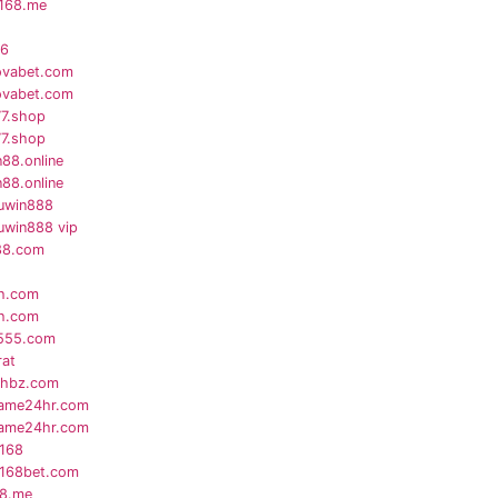
r168.me
66
vabet.com
vabet.com
77.shop
77.shop
88.online
88.online
uwin888
uwin888 vip
88.com
h.com
h.com
555.com
rat
thbz.com
ame24hr.com
ame24hr.com
t168
t168bet.com
8.me