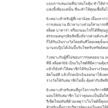
แบบการเล่นเกมที่น่าสนใจคุ้ม ทำให้ท่าน
แห่งนี้เพียงแค่นั้น ที่จะทำให้คุณเชื่อถือ
6.เหมาะสำหรับผู้ที่เวลาน้อย เนื่องจาก
การเล่นนาน มีเวลาบางส่วนก็สามารถที่จ
สล็อต บาคาร่า หรือเกมอะไรก็ได้ที่คุณถ
สรรเกมสนุกๆลิขสิทธิ์แท้จากค่ายดังระ
ก็ได้รับเงินรางวัลโดยทันทีโดยเหตุนั้นเห
นานจบปุ๊บได้เงินปั๊บรับโชครับทรัพย์สม
7.เหมาะกับผู้ที่ไม่ชอบการรอคอยนาน เพ
ที่นี่ สล็อต168 เป็นเว็บไซต์ที่มีควา
แล้วก็ยังทำให้สมาชิกได้รับเงินรางวัลอ
อัตโนมัติ แล้วก็กดเบิกเงินออกมาได้เลย
รางวัลให้กับสมาชิกไม่ยั้ง คุ้มค่ากับสิท
8.เหมาะสำหรับคนที่ถูกใจการบริการที่ด
มอบให้กับสมาชิก ไม่ว่าคุณจะเป็นมือใ
รีเซ็ตใหม่ทันทีด้วยเหตุว่าเว็บไซต์นี้ค
สำหรับเพื่อการบริหารจัดแจงเงินทุนให้มี