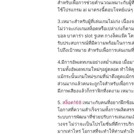
สำหรับเพื่อการช่วยคำนวณเหมาะกับผู้
ใช้โปรแกรม ai มาตรงนี้ตอบโจทย์แน่ๆ
3.เหมาะสำหรับผู้ที่เล่นเกมไม่เก่ง เนื่อ
ไม่ว่าจะเก่งเกมสล็อตหรือเปล่าเก่งก็ตาม
บอล บาคาร่า slot รูเลท กางล็คแจ๊ค โค
รับประสบการณ์ที่มีความพร้อมในการเล่น
ไปถึงเป้าหมาย สำหรับเพื่อการเล่นเกมที
4.มีการอัพเดทเกมอย่างสม่ำเสมอ เมื่อ
รวมทั้งอัพเดทเกมใหม่ๆอยู่ตลอด ทำให้คุณเ
แม้กระนั้นเกมใหม่ๆเกมที่น่าดึงดูดแม้กระน
ส่วนมากแล้วคนจะถูกใจสำหรับเพื่อการเล่
มีภาพเสียงแล้วก็กราฟิกที่งดงาม เหมาะก
5.
สล็อต168
เหมาะกับคนที่อยากฝึกซ้อ
โอกาสที่ความสำเร็จรวมทั้งการผลิตสรรค
ระบบการพัฒนาที่ช่วยปรับการเล่นเกมเสี
วงจร ไม่ว่าจะเป็นโปรโมชั่นที่ดีการบริ
มากเท่าไหร่ โอกาสที่จะทำให้ท่านทำเงิ