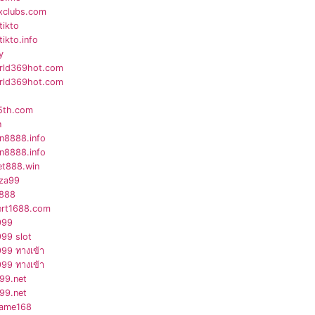
xclubs.com
tikto
tikto.info
y
rld369hot.com
rld369hot.com
5th.com
n
n8888.info
n8888.info
t888.win
za99
888
ert1688.com
999
999 slot
999 ทางเข้า
999 ทางเข้า
99.net
99.net
ame168