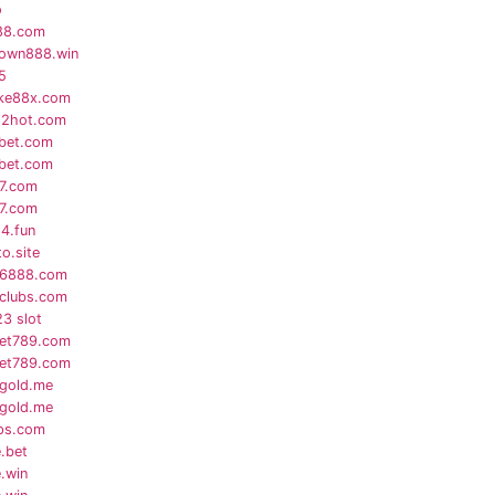
o
88.com
town888.win
5
ke88x.com
2hot.com
bet.com
bet.com
7.com
7.com
4.fun
to.site
16888.com
clubs.com
23 slot
bet789.com
bet789.com
8gold.me
8gold.me
ips.com
.bet
.win