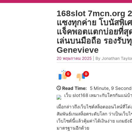
168slot 7mcn.org 
แซงทุกค่าย โบนัสพิเ
แจ็คพอตแตกบ่อยที่สุ
เล่นบนมือถือ รองรับ
Genevieve
20 พฤษภาคม 2025
| By Jonathan Taylor 
0
0
Read Time:
5 Minute, 9 Second
เว็บ slot168 เหมาะกับใครกันแน่บ้
เมื่อกล่าวถึงเว็บไซต์สล็อตออนไลน์ที่
สัมพันธ์เกมสล็อตระดับโลก ว่าเป็นเว็บไซต์ท
เว็บไซต์นี้แล้วคุ้มค่าได้เงินง่าย แถม
มาตรฐานอีกด้วย