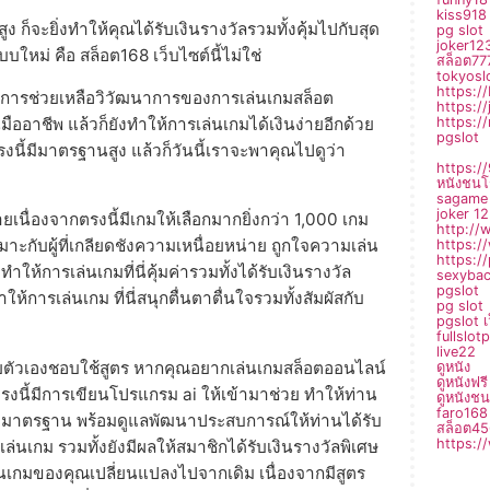
kiss918
ูง ก็จะยิ่งทำให้คุณได้รับเงินรางวัลรวมทั้งคุ้มไปกับสุด
pg slot
joker12
หม่ คือ สล็อต168 เว็บไซต์นี้ไม่ใช่
สล็อต77
tokyosl
https:/
็นการช่วยเหลือวิวัฒนาการของการเล่นเกมสล็อต
https://
https:/
ืออาชีพ แล้วก็ยังทำให้การเล่นเกมได้เงินง่ายอีกด้วย
pgslot
งนี้มีมาตรฐานสูง แล้วก็วันนี้เราจะพาคุณไปดูว่า
https:/
หนังชนโ
sagame
joker 1
นื่องจากตรงนี้มีเกมให้เลือกมากยิ่งกว่า 1,000 เกม
http:/
มาะกับผู้ที่เกลียดชังความเหนื่อยหน่าย ถูกใจความเล่น
https:/
https:/
ให้การเล่นเกมที่นี่คุ้มค่ารวมทั้งได้รับเงินรางวัล
sexybac
pgslot
ำให้การเล่นเกม ที่นี่สนุกตื่นตาตื่นใจรวมทั้งสัมผัสกับ
pg slot
pgslot เ
fullslot
live22
ตัวเองชอบใช้สูตร หากคุณอยากเล่นเกมสล็อตออนไลน์
ดูหนัง
ดูหนังฟรี
่าตรงนี้มีการเขียนโปรแกรม ai ให้เข้ามาช่วย ทำให้ท่าน
ดูหนังช
faro168
มีมาตรฐาน พร้อมดูแลพัฒนาประสบการณ์ให้ท่านได้รับ
สล็อต45
https:/
เล่นเกม รวมทั้งยังมีผลให้สมาชิกได้รับเงินรางวัลพิเศษ
เล่นเกมของคุณเปลี่ยนแปลงไปจากเดิม เนื่องจากมีสูตร