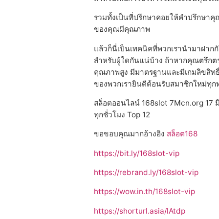
รวมทั้งเป็นที่ปรึกษาคอยให้คำปรึกษาคุ
ของคุณมีคุณภาพ
แล้วก็นี่เป็นเทคนิคที่พวกเรานำมาฝากกั
สำหรับผู้ใดกันแน่บ้าง ถ้าหากคุณตรึกตร
คุณภาพสูง มีมาตรฐานและมีเกมลิขสิทธิ์
ของพวกเรายินดีต้อนรับสมาชิกใหม่ทุก
สล็อตออนไลน์ 168slot 7Mcn.org 17 มิ
ทุกชั่วโมง Top 12
ขอขอบคุณมากอ้างอิง
สล็อต168
https://bit.ly/168slot-vip
https://rebrand.ly/168slot-vip
https://wow.in.th/168slot-vip
https://shorturl.asia/lAtdp