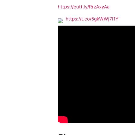
https://cutt.ly/RrzAxyAa
https://t.co/5gkWWj7l1Y