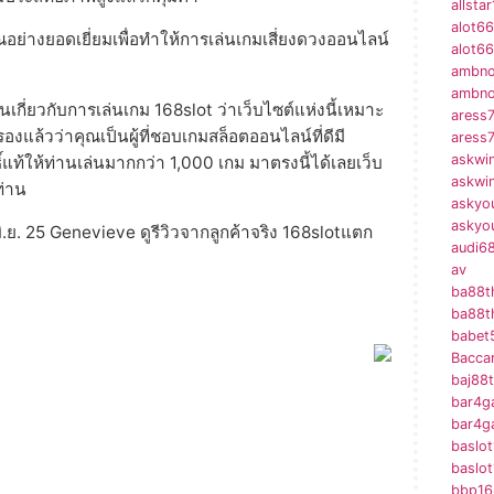
allsta
alot66
ณอย่างยอดเยี่ยมเพื่อทำให้การเล่นเกมเสี่ยงดวงออนไลน์
alot6
ambno
ambno
นเกี่ยวกับการเล่นเกม 168slot ว่าเว็บไซต์แห่งนี้เหมาะ
aress
องแล้วว่าคุณเป็นผู้ที่ชอบเกมสล็อตออนไลน์ที่ดีมี
aress
askwin
แท้ให้ท่านเล่นมากกว่า 1,000 เกม มาตรงนี้ได้เลยเว็บ
askwin
ท่าน
askyo
askyo
.ย. 25 Genevieve ดูรีวิวจากลูกค้าจริง 168slotแตก
audi6
av
ba88t
ba88t
babet
Bacca
baj88
bar4g
bar4g
baslo
baslo
bbp16