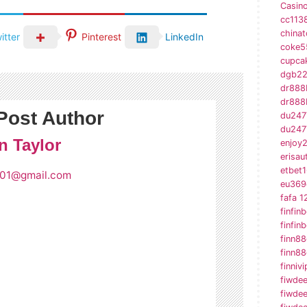
Casin
cc113
china
itter
Pinterest
LinkedIn
coke5
cupca
dgb22
dr888
dr888
Post Author
du247
du247
n Taylor
enjoy2
erisau
etbet
01@gmail.com
eu369
fafa 1
finfin
finfin
finn8
finn8
finniv
fiwdee
fiwdee