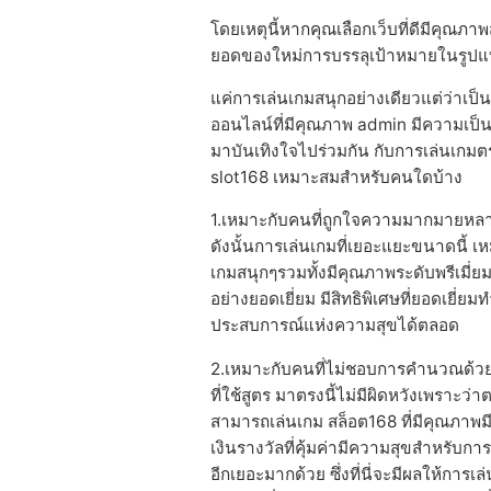
โดยเหตุนี้หากคุณเลือกเว็บที่ดีมีคุณภาพส
ยอดของใหม่การบรรลุเป้าหมายในรูปแบบใ
แค่การเล่นเกมสนุกอย่างเดียวแต่ว่าเป
ออนไลน์ที่มีคุณภาพ admin มีความเป็นม
มาบันเทิงใจไปร่วมกัน กับการเล่นเกมตร
slot168 เหมาะสมสำหรับคนใดบ้าง
1.เหมาะกับคนที่ถูกใจความมากมายหลายเ
ดังนั้นการเล่นเกมที่เยอะแยะขนาดนี้ เห
เกมสนุกๆรวมทั้งมีคุณภาพระดับพรีเมี่ยมทำ
อย่างยอดเยี่ยม มีสิทธิพิเศษที่ยอดเยี่ยมท
ประสบการณ์แห่งความสุขได้ตลอด
2.เหมาะกับคนที่ไม่ชอบการคำนวณด้วย
ที่ใช้สูตร มาตรงนี้ไม่มีผิดหวังเพราะว
สามารถเล่นเกม สล็อต168 ที่มีคุณภาพ
เงินรางวัลที่คุ้มค่ามีความสุขสำหรับการ
อีกเยอะมากด้วย ซึ่งที่นี่จะมีผลให้การ