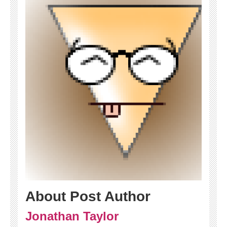
About Post Author
Jonathan Taylor