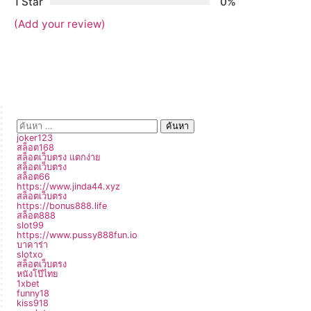
1 Star
0%
(Add your review)
joker123
สล็อต168
สล็อตเว็บตรง แตกง่าย
สล็อตเว็บตรง
สล็อต66
https://www.jinda44.xyz
สล็อตเว็บตรง
https://bonus888.life
สล็อต888
slot99
https://www.pussy888fun.io
บาคาร่า
slotxo
สล็อตเว็บตรง
หนังโป๊ไทย
1xbet
funny18
kiss918