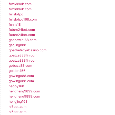
fox689ok.com
fox689ok.com
fullslotpg
fullslotpg168.com
funny18
future24bet.com
future24bet.com
gachawin168.com
gaojing888
goatbetroyalcasino.com
goatza888fin.com
goatza888fin.com
gobaza88.com
golden456
gowingo88.com
gowingo88.com
happy168
hengheng9899.com
hengheng9899.com
hengjing168
hi6bet.com
hi6bet.com