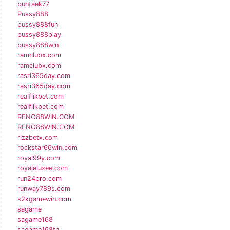
puntaek77
Pussy888
pussy888fun
pussy888play
pussy888win
ramclubx.com
ramclubx.com
rasri365day.com
rasri365day.com
realflikbet.com
realflikbet.com
RENO88WIN.COM
RENO88WIN.COM
rizzbetx.com
rockstar66win.com
royal99y.com
royaleluxee.com
run24pro.com
runway789s.com
s2kgamewin.com
sagame
sagame168
sagame168th