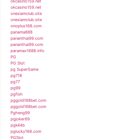
okcasino159.net
okcasino159.net
onesiamclub.site
onesiamclub.site
onoplus168.com
panama888
pananthai99.com
pananthai99.com
paramax1688.info
PG
PG Slot
pg SuperGame
pg718
pg77
pg99
pgfish
pggold168bet.com
pggold168bet.com
Pgheng99
pgjoker69
pgk44b
pglucky168.com
PGSlot