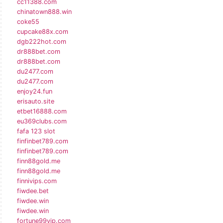
cc11388.com
chinatown888.win
coke55
cupcake88x.com
dgb222hot.com
dr888bet.com
dr888bet.com
du2477.com
du2477.com
enjoy24.fun
erisauto.site
etbet16888.com
eu369clubs.com
fafa 123 slot
finfinbet789.com
finfinbet789.com
finn88gold.me
finn88gold.me
finnivips.com
fiwdee.bet
fiwdee.win
fiwdee.win
fortune99vip.com