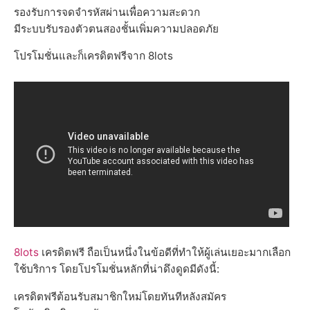
รองรับการจดจำรหัสผ่านเพื่อความสะดวก
มีระบบรับรองตัวตนสองชั้นเพิ่มความปลอดภัย
โปรโมชั่นและก็เครดิตฟรีจาก 8lots
8lots
เครดิตฟรี ถือเป็นหนึ่งในข้อดีที่ทำให้ผู้เล่นเยอะมากเลือก
ใช้บริการ โดยโปรโมชั่นหลักที่น่าดึงดูดมีดังนี้:
เครดิตฟรีต้อนรับสมาชิกใหม่โดยทันทีหลังสมัคร