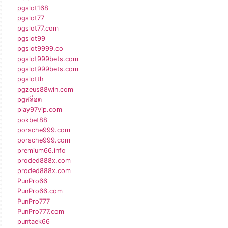
pgslot168
pgslot77
pgslot77.com
pgslot99
pgslot9999.co
pgslot999bets.com
pgslot999bets.com
pgslotth
pgzeus88win.com
pgสล็อต
play97vip.com
pokbet88
porsche999.com
porsche999.com
premium66.info
proded888x.com
proded888x.com
PunPro66
PunPro66.com
PunPro777
PunPro777.com
puntaek66