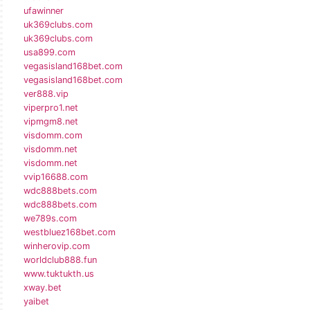
ufawinner
uk369clubs.com
uk369clubs.com
usa899.com
vegasisland168bet.com
vegasisland168bet.com
ver888.vip
viperpro1.net
vipmgm8.net
visdomm.com
visdomm.net
visdomm.net
vvip16688.com
wdc888bets.com
wdc888bets.com
we789s.com
westbluez168bet.com
winherovip.com
worldclub888.fun
www.tuktukth.us
xway.bet
yaibet