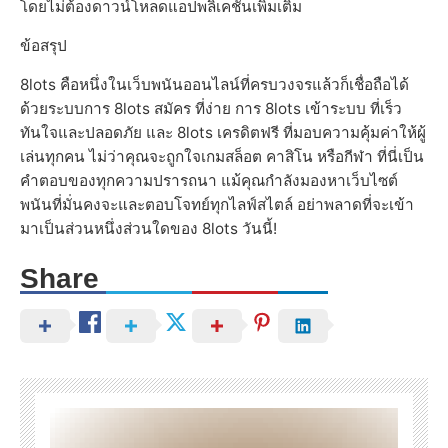
โดยไม่ต้องดาวน์โหลดแอปพลิเคชันเพิ่มเติม
ข้อสรุป
8lots คือหนึ่งในเว็บพนันออนไลน์ที่ครบวงจรแล้วก็เชื่อถือได้
ด้วยระบบการ 8lots สมัคร ที่ง่าย การ 8lots เข้าระบบ ที่เร็ว
ทันใจและปลอดภัย และ 8lots เครดิตฟรี ที่มอบความคุ้มค่าให้ผู้
เล่นทุกคน ไม่ว่าคุณจะถูกใจเกมสล็อต คาสิโน หรือกีฬา ที่นี่เป็น
คำตอบของทุกความปรารถนา แม้คุณกำลังมองหาเว็บไซต์
พนันที่มั่นคงจะและตอบโจทย์ทุกไลฟ์สไตล์ อย่าพลาดที่จะเข้า
มาเป็นส่วนหนึ่งส่วนใดของ 8lots วันนี้!
Share