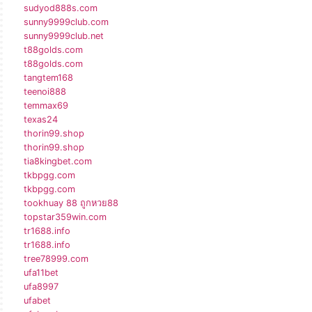
sudyod888s.com
sunny9999club.com
sunny9999club.net
t88golds.com
t88golds.com
tangtem168
teenoi888
temmax69
texas24
thorin99.shop
thorin99.shop
tia8kingbet.com
tkbpgg.com
tkbpgg.com
tookhuay 88 ถูกหวย88
topstar359win.com
tr1688.info
tr1688.info
tree78999.com
ufa11bet
ufa8997
ufabet