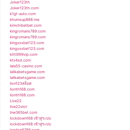
Joker123th
Joker123th.com
k1gt-auto.com
khumsup888.me
kimchibetbet.com
kingromans789.com
kingromans789.com
kingxxxbet123.com
kingxxxbet123.com
kitti999vip.com
ktv4sd.com
lala55-casino.com
lalikabetsgame.com
lalikabetsgame.com
lion123สล็อต
lionth168.com
lionth168.com
Live22
live22slot
lnw365bet.com
lockdown168 เข้าสู่ระบบ
lockdown168 เข้าสู่ระบบ
london6789.com