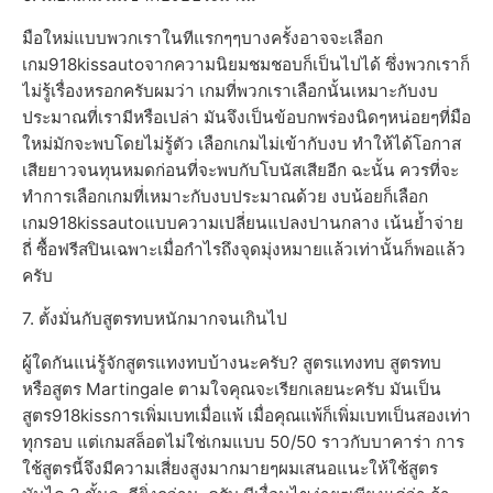
มือใหม่แบบพวกเราในทีแรกๆๆบางครั้งอาจจะเลือก
เกม918kissautoจากความนิยมชมชอบก็เป็นไปได้ ซึ่งพวกเราก็
ไม่รู้เรื่องหรอกครับผมว่า เกมที่พวกเราเลือกนั้นเหมาะกับงบ
ประมาณที่เรามีหรือเปล่า มันจึงเป็นข้อบกพร่องนิดๆหน่อยๆที่มือ
ใหม่มักจะพบโดยไม่รู้ตัว เลือกเกมไม่เข้ากับงบ ทำให้ได้โอกาส
เสียยาวจนทุนหมดก่อนที่จะพบกับโบนัสเสียอีก ฉะนั้น ควรที่จะ
ทำการเลือกเกมที่เหมาะกับงบประมาณด้วย งบน้อยก็เลือก
เกม918kissautoแบบความเปลี่ยนแปลงปานกลาง เน้นย้ำจ่าย
ถี่ ซื้อฟรีสปินเฉพาะเมื่อกำไรถึงจุดมุ่งหมายแล้วเท่านั้นก็พอแล้ว
ครับ
7. ตั้งมั่นกับสูตรทบหนักมากจนเกินไป
ผู้ใดกันแน่รู้จักสูตรแทงทบบ้างนะครับ? สูตรแทงทบ สูตรทบ
หรือสูตร Martingale ตามใจคุณจะเรียกเลยนะครับ มันเป็น
สูตร918kissการเพิ่มเบทเมื่อแพ้ เมื่อคุณแพ้ก็เพิ่มเบทเป็นสองเท่า
ทุกรอบ แต่เกมสล็อตไม่ใช่เกมแบบ 50/50 ราวกับบาคาร่า การ
ใช้สูตรนี้จึงมีความเสี่ยงสูงมากมายๆผมเสนอแนะให้ใช้สูตร