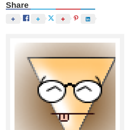
Share