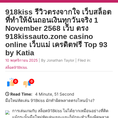
918kiss รีวิวตรงจากใจ เว็บสล็อต
ที่ทำให้ฉันถอนเงินทุกวันจริง 1
November 2568 เว็บ ตรง
918kissauto.zone casino
online เว็บแม่ เครดิตฟรี Top 93
by Katia
10 พฤศจิกายน 2025
| By Jonathan Taylor | Filed in:
สล็อต918kiss
.
0
0
Read Time:
4 Minute, 51 Second
มือใหม่หัดเล่น 918kiss มักทำผิดพลาดตรงไหนบ้าง?
การเล่นเกมกับ สล็อต918kiss ไม่ได้ยากเหมือนอย่างที่คิด
แม้กระนั้นมือใหม่หัดเล่นเยอะแยะก็มักจะทำเรื่องผิดพลาด