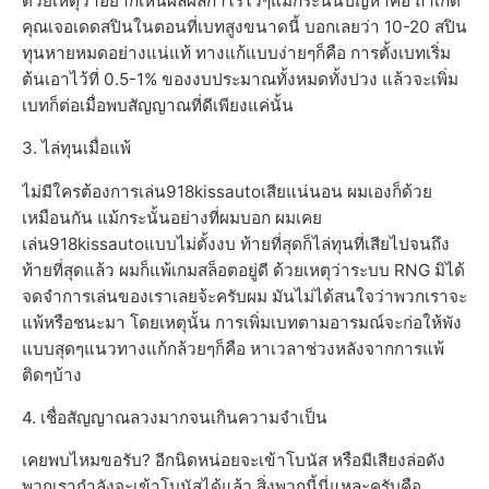
ด้วยเหตุว่าอยากเห็นผลผลกำไรไวๆแม้กระนั้นปัญหาคือ ถ้าเกิด
คุณเจอเดดสปินในตอนที่เบทสูงขนาดนี้ บอกเลยว่า 10-20 สปิน
ทุนหายหมดอย่างแน่แท้ ทางแก้แบบง่ายๆก็คือ การตั้งเบทเริ่ม
ต้นเอาไว้ที่ 0.5-1% ของงบประมาณทั้งหมดทั้งปวง แล้วจะเพิ่ม
เบทก็ต่อเมื่อพบสัญญาณที่ดีเพียงแค่นั้น
3. ไล่ทุนเมื่อแพ้
ไม่มีใครต้องการเล่น918kissautoเสียแน่นอน ผมเองก็ด้วย
เหมือนกัน แม้กระนั้นอย่างที่ผมบอก ผมเคย
เล่น918kissautoแบบไม่ตั้งงบ ท้ายที่สุดก็ไล่ทุนที่เสียไปจนถึง
ท้ายที่สุดแล้ว ผมก็แพ้เกมสล็อตอยู่ดี ด้วยเหตุว่าระบบ RNG มิได้
จดจำการเล่นของเราเลยจ้ะครับผม มันไม่ได้สนใจว่าพวกเราจะ
แพ้หรือชนะมา โดยเหตุนั้น การเพิ่มเบทตามอารมณ์จะก่อให้พัง
แบบสุดๆแนวทางแก้กล้วยๆก็คือ หาเวลาช่วงหลังจากการแพ้
ติดๆบ้าง
4. เชื่อสัญญาณลวงมากจนเกินความจำเป็น
เคยพบไหมขอรับ? อีกนิดหน่อยจะเข้าโบนัส หรือมีเสียงล่อดัง
พวกเรากำลังจะเข้าโบนัสได้แล้ว สิ่งพวกนี้นี่แหละครับคือ