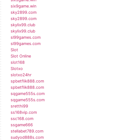
six9game.win
sky2899.com
sky2899.com
skylix99.club
skylix99.club
sl99games.com
sl99games.com
Slot
Slot Online
slot168
Slotxo
slotxo24hr
spbetflik888.com
spbetflik888.com
sqgame555s.com
sqgame555s.com
sretthi99
ss168vip.com
ssc168.com
ssgame666
stellabet789.com
sudyod888s.com