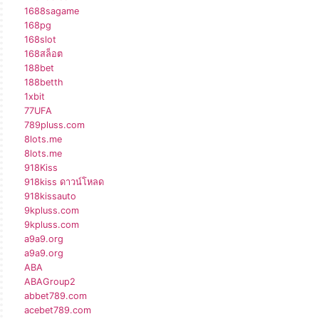
1688sagame
168pg
168slot
168สล็อต
188bet
188betth
1xbit
77UFA
789pluss.com
8lots.me
8lots.me
918Kiss
918kiss ดาวน์โหลด
918kissauto
9kpluss.com
9kpluss.com
a9a9.org
a9a9.org
ABA
ABAGroup2
abbet789.com
acebet789.com