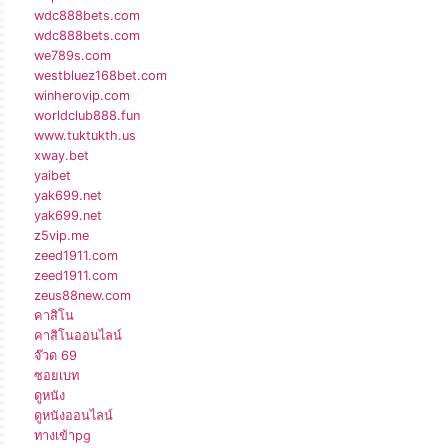
wdc888bets.com
wdc888bets.com
we789s.com
westbluez168bet.com
winherovip.com
worldclub888.fun
www.tuktukth.us
xway.bet
yaibet
yak699.net
yak699.net
z5vip.me
zeed1911.com
zeed1911.com
zeus88new.com
คาสิโน
คาสิโนออนไลน์
จ๊วด 69
ซอยเบท
ดูหนัง
ดูหนังออนไลน์
ทางเข้าpg