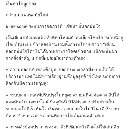
เงินทำได้ถูกต้อง
กว่าเกมแฟลชสมัยใหม่
918kissme ระบบการจัดการที่ “เซียน” มั่นอกมั่นใจ
เว้นเสียแต่ตัวเกมแล้ว สิ่งที่ทำให้ผมยังคงเลือกใช้บริการเว็บนี้อยู่
เรื่อยเป็นระบบข้างหลังบ้านรวมทั้งการบริการ คำว่า “เซียน
สล็อตมั่นใจได้” ไม่ได้มาเพราะว่าโชคเข้าข้าง แม้กระนั้นมา
จากสิ่งสำคัญ 3 ข้อที่ผมสัมผัสมาด้วยตัวเอง:
• ความปลอดภัยของข้อมูล: ตลอดระยะเวลาที่ระบบเปิดให้
บริการมา แทบไม่มีข่าวเรื่องฐานข้อมูลลูกค้ารั่วไหล ระบบการ
ล็อกอินมีความรัดกุมสูง
• ระบบฝาก-ถอนที่ปรับปรุงไม่หยุด: จากยุคที่จะต้องส่งสลิปให้
แอดมินสำรวจทางไลน์ ปัจจุบันนี้ 918kissme ปรับปรุงเป็น
ระบบออโต้ที่เร็วทันใจ เงินเข้า-ออกภายในไม่กี่วินาที ซึ่งตอบ
ปัญหาจังหวะเวลาของคนที่อยากได้เดินเกมสม่ำเสมอ
• การคลังป้อมปราการคงจะ: สิ่งที่เซียนกลัวที่สุดไม่ใช่เล่นเสีย