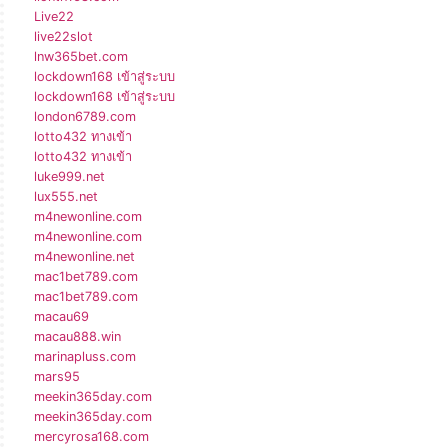
Live22
live22slot
lnw365bet.com
lockdown168 เข้าสู่ระบบ
lockdown168 เข้าสู่ระบบ
london6789.com
lotto432 ทางเข้า
lotto432 ทางเข้า
luke999.net
lux555.net
m4newonline.com
m4newonline.com
m4newonline.net
mac1bet789.com
mac1bet789.com
macau69
macau888.win
marinapluss.com
mars95
meekin365day.com
meekin365day.com
mercyrosa168.com