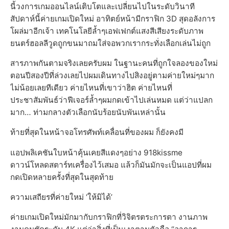
นี้วงการเกมออนไลน์เติบโตและเปลี่ยนไปในระดับวินาที
สัปดาห์นี้ค่ายเกมเปิดใหม่ อาทิตย์หน้ามีกราฟิก 3D สุดอลังการ
โผล่มาอีกเจ้า เทคโนโลยีล้ำๆเอฟเฟกต์แสงสีเสียงระดับภาพ
ยนตร์ฮอลลีวูดถูกขนมาถมใส่จอพวกเรากระทั่งเลือกเล่นไม่ถูก
สารภาพกันตามจริงเลยครับผม ในฐานะคนที่ถูกใจลองของใหม่
ตอนปีสองปีที่ล่วงเลยไปผมเดินทางไปสิงอยู่ตามค่ายใหม่ๆมาก
ไม่น้อยเลยทีเดียว ค่ายไหนที่เขาว่าฮิต ค่ายไหนที่
ประชาสัมพันธ์ว่าฟีเจอร์ล้ำๆผมกดเข้าไปเล่นหมด แต่ว่าแปลก
มาก… ท่ามกลางตัวเลือกนับร้อยนับพันเหล่านั้น
ท้ายที่สุดในหน้าจอโทรศัพท์เคลื่อนที่ของผม ก็ยังคงมี
แอปพลิเคชันใบหน้าคุ้นเคยสีแดงๆอย่าง 918kissme
ดาวน์โหลดสตาร์ทเครื่องไว้เสมอ แล้วก็มันมักจะเป็นแอปที่ผม
กดเปิดหลายครั้งที่สุดในสุดท้าย
ความเสถียรที่ค่ายใหม่ ‘ให้มิได้’
ค่ายเกมเปิดใหม่มักมากับกราฟิกที่วิจิตรตระการตา งานภาพ