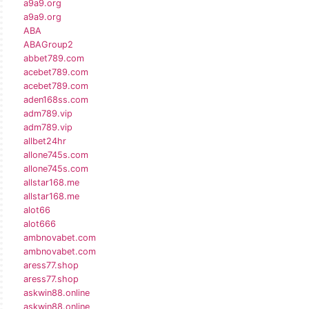
a9a9.org
a9a9.org
ABA
ABAGroup2
abbet789.com
acebet789.com
acebet789.com
aden168ss.com
adm789.vip
adm789.vip
allbet24hr
allone745s.com
allone745s.com
allstar168.me
allstar168.me
alot66
alot666
ambnovabet.com
ambnovabet.com
aress77.shop
aress77.shop
askwin88.online
askwin88.online