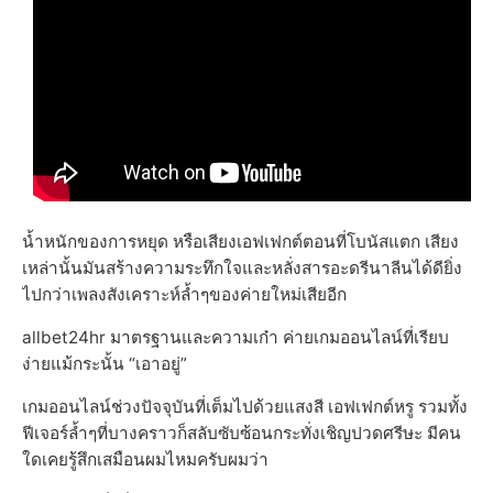
น้ำหนักของการหยุด หรือเสียงเอฟเฟกต์ตอนที่โบนัสแตก เสียง
เหล่านั้นมันสร้างความระทึกใจและหลั่งสารอะดรีนาลีนได้ดียิ่ง
ไปกว่าเพลงสังเคราะห์ล้ำๆของค่ายใหม่เสียอีก
allbet24hr มาตรฐานและความเก๋า ค่ายเกมออนไลน์ที่เรียบ
ง่ายแม้กระนั้น “เอาอยู่”
เกมออนไลน์ช่วงปัจจุบันที่เต็มไปด้วยแสงสี เอฟเฟกต์หรู รวมทั้ง
ฟีเจอร์ล้ำๆที่บางคราวก็สลับซับซ้อนกระทั่งเชิญปวดศรีษะ มีคน
ใดเคยรู้สึกเสมือนผมไหมครับผมว่า