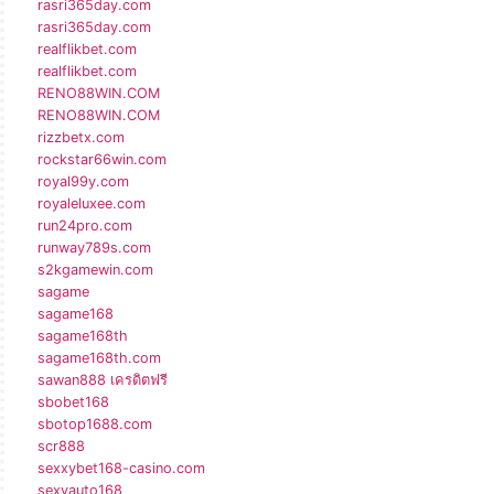
rasri365day.com
rasri365day.com
realflikbet.com
realflikbet.com
RENO88WIN.COM
RENO88WIN.COM
rizzbetx.com
rockstar66win.com
royal99y.com
royaleluxee.com
run24pro.com
runway789s.com
s2kgamewin.com
sagame
sagame168
sagame168th
sagame168th.com
sawan888 เครดิตฟรี
sbobet168
sbotop1688.com
scr888
sexxybet168-casino.com
sexyauto168