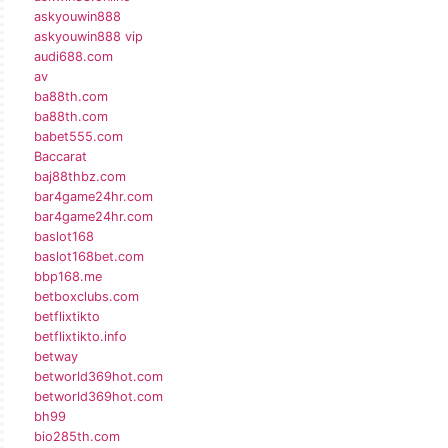
askyouwin888
askyouwin888 vip
audi688.com
av
ba88th.com
ba88th.com
babet555.com
Baccarat
baj88thbz.com
bar4game24hr.com
bar4game24hr.com
baslot168
baslot168bet.com
bbp168.me
betboxclubs.com
betflixtikto
betflixtikto.info
betway
betworld369hot.com
betworld369hot.com
bh99
bio285th.com