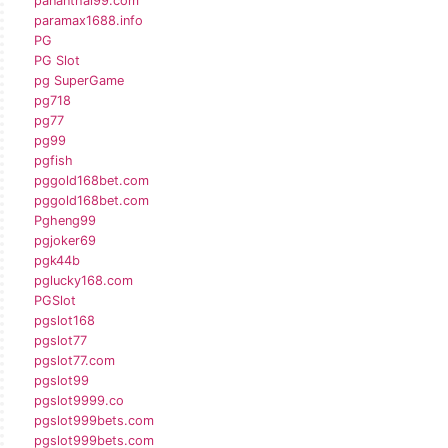
pananthai99.com
paramax1688.info
PG
PG Slot
pg SuperGame
pg718
pg77
pg99
pgfish
pggold168bet.com
pggold168bet.com
Pgheng99
pgjoker69
pgk44b
pglucky168.com
PGSlot
pgslot168
pgslot77
pgslot77.com
pgslot99
pgslot9999.co
pgslot999bets.com
pgslot999bets.com