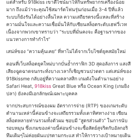
แต่สำหรับ 918kiss เขาดีไซน์มาให้กินทรัพยากรเครื่องน้อย
มาก ถึงแม้ว่าจะคุณใช้สมาร์ตโฟนรุ่นก่อนเมื่อ 3-4 ปีที่แล้ว
ระบบก็ยังรันได้อย่างลื่นไหล ความเสถียรตรงนี้แหละที่สร้าง
ความมั่นใจและความเชื่อมั่นให้กับเซียนสล็อตระดับเฮฟวี่เวท
เนื่องจากพวกเขาทราบว่า “ระบบที่มั่นคงจะ คือฐานรากของ
แนวทางการทำกำไร”
เสน่ห์ของ “ความคุ้นเคย” ที่หาไม่ได้จากเว็บไซต์ยุคสมัยใหม่
ตอนที่เว็บสล็อตยุคใหม่บากบั่นย้ำกราฟิก 3D สุดอลังการ แสงสี
เสียงฉูดฉาดจนกระทั่งบางเวลาก็เชิญชวนปวดตา แต่เสน่ห์ของ
918kissme กลับอยู่ที่ความคลาสสิก เกมดังในตำนานอย่าง
Safari Heat,
918kiss
Great Blue หรือ Ocean King (เกมยิง
ปลา) ยังคงมีเอกลักษณ์เฉพาะบุคคล
จากประสบการณ์ของผม อัตราการจ่าย (RTP) ของเกมระดับ
ตำนานเหล่านี้ค่อนข้างจะเสถียรรวมทั้งเดาทิศทางง่าย เซียน
สล็อตหลายท่านรวมทั้งตัวผม ชอบมี “สูตรส่วนตัว” ในการนับ
รอบหมุน ซึ่งเกมของค่ายนี้ค่อนข้างจะซื่อสัตย์สุจริตกับอัลกอริ
ทึมเดิมๆไม่ค่อยผันแปรตามกระแส ทำให้การวางเป้าหมายเดิน