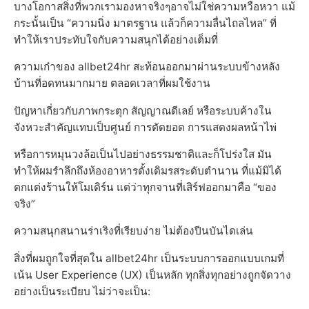
บางโอกาสสิ่งที่พวกเรามองหาจริงๆอาจไม่ใช่ความหวือหวา แม้
กระนั้นเป็น “ความนิ่ง มาตรฐาน แล้วก็ความลื่นไถลไหล” ที่
ทำให้เราประทับใจกับความสนุกได้อย่างเต็มที่
ความเก๋าของ allbet24hr สะท้อนออกมาผ่านระบบข้างหลัง
บ้านที่อดทนมากมาย ตลอดเวลาที่ผมใช้งาน
ปัญหาเกี่ยวกับภาพกระตุก สัญญาณดีเลย์ หรือระบบค้างใน
จังหวะสำคัญแทบเป็บศูนย์ การตัดยอด การแสดงผลหน้าไพ่
หรือการหมุนวงล้อเป็นไปอย่างธรรมชาติและก็โปร่งใส มัน
ทำให้ผมรำลึกถึงห้องอาหารดั้งเดิมรสระดับตำนาน ที่แม้มิได้
ตกแต่งร้านให้โมเดิร์น แต่ว่าทุกจานที่เสิร์ฟออกมาคือ “ของ
จริง”
ความสนุกสนานร่าเริงที่เรียบง่าย ไม่ต้องปีนบันไดเล่น
สิ่งที่ผมถูกใจที่สุดใน allbet24hr เป็นระบบการออกแบบเกมที่
เน้น User Experience (UX) เป็นหลัก ทุกสิ่งทุกอย่างถูกจัดวาง
อย่างเป็นระเบียบ ไม่ว่าจะเป็น: