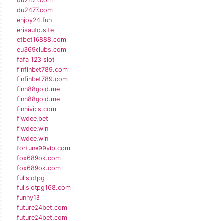
du2477.com
du2477.com
enjoy24.fun
erisauto.site
etbet16888.com
eu369clubs.com
fafa 123 slot
finfinbet789.com
finfinbet789.com
finn88gold.me
finn88gold.me
finnivips.com
fiwdee.bet
fiwdee.win
fiwdee.win
fortune99vip.com
fox689ok.com
fox689ok.com
fullslotpg
fullslotpg168.com
funny18
future24bet.com
future24bet.com