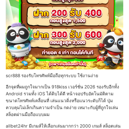
scr888 รองรับโทรศัพท์มือถือทุกระบบ ใช้งานง่าย
อีกจุดที่ผมถูกใจมากเป็น 918kiss เวอร์ชั่น 2026 รองรับอีกทั้ง
Android รวมทั้ง iOS ได้ดิบได้ดี หน้าจอปรับอัตโนมัติตาม
ขนาดโทรศัพท์เคลื่อนที่ เล่นแนวดิ่งหรือแนวระดับก็ได้ ปุ่ม
ควบคุมไม่เล็กเกินความจำเป็น กดง่าย เหมาะกับผู้ที่ถูกใจเล่น
สล็อตผ่านมือถือแบบผม
allbet24hr มีเกมส์ให้เลือกเล่นมากกว่า 2000 เกมส์ สล็อตเล่น