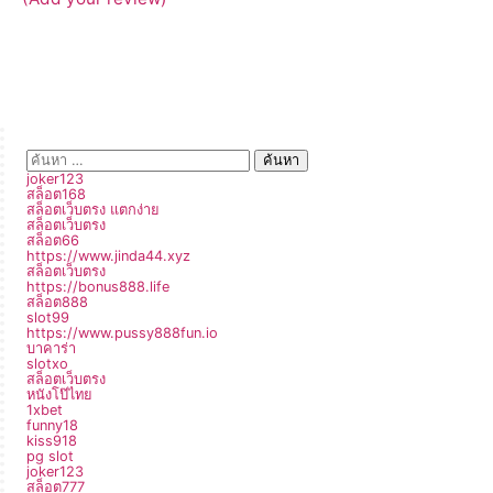
joker123
สล็อต168
สล็อตเว็บตรง แตกง่าย
สล็อตเว็บตรง
สล็อต66
https://www.jinda44.xyz
สล็อตเว็บตรง
https://bonus888.life
สล็อต888
slot99
https://www.pussy888fun.io
บาคาร่า
slotxo
สล็อตเว็บตรง
หนังโป๊ไทย
1xbet
funny18
kiss918
pg slot
joker123
สล็อต777