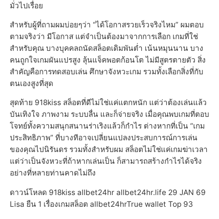
มั่วไปเรื่อย
สำหรับผู้ที่ถามผมบ่อยๆว่า “ได้โอกาสรวยเร็วจริงไหม” ผมตอบ
ตามจริงว่า มีโอกาส แต่จำเป็นต้องมาจากการเลือก เกมที่ใช่
สำหรับคุณ บางบุคคลถนัดสล็อตเดิมพันต่ำ เน้นหมุนนาน บาง
คนถูกใจเกมผันแปรสูง ลุ้นแจ็คพอตก้อนโต ไม่มีสูตรตายตัว สิ่ง
สำคัญคือการทดสอบเล่น ศึกษาจังหวะเกม รวมทั้งเลือกสิ่งที่กับ
ตนเองสูงที่สุด
สุดท้าย 918kiss สล็อตที่ดีไม่ใช่แค่แตกหนัก แต่ว่าต้องเล่นแล้ว
บันเทิงใจ ภาพงาม ระบบลื่น และก็จ่ายจริง เมื่อคุณพบเกมที่ตอบ
โจทย์ทั้งความสนุกสนานร่าเริงแล้วก็กำไร ต่างหากที่เป็น “เกม
ประสิทธิภาพ” ที่บางทีอาจเปลี่ยนแปลงประสบการณ์การเล่น
ของคุณไปนิรันดร รวมทั้งสำหรับผม สล็อตไม่ใช่แค่เกมฆ่าเวลา
แต่ว่าเป็นจังหวะที่ถ้าหากเล่นเป็น ก็สามารถสร้างกำไรได้จริง
อย่างที่หลายท่านคาดไม่ถึง
ดาวน์โหลด 918kiss allbet24hr allbet24hr.life 29 JAN 69
Lisa ยืน 1 เรื่องเกมสล็อต allbet24hrTrue wallet Top 93