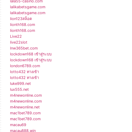
lala55-casino.com
lalikabetsgame.com
lalikabetsgame.com
lion123สล็อต
lionth168.com
lionth168.com
Live22
live22slot
lnw365bet.com
lockdown168 เข้าสู่ระบบ
lockdown168 เข้าสู่ระบบ
london6789.com
lotto432 ทางเข้า
lotto432 ทางเข้า
luke999.net
lux555.net
m4newonline.com
m4newonline.com
m4newonline.net
mac1bet789.com
mac1bet789.com
macau69
macau888.win