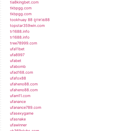
tia8kingbet.com
tkbpgg.com
tkbpgg.com
tookhuay 88 ถูกหวย88
topstar359win.com
tr1688.info
tr1688.info
tree78999.com
ufa11bet
ufa8997
ufabet
ufabomb
ufad168.com
ufafox88
ufaheno88.com
ufaheno88.com
ufam11.com
ufanance
ufanance789.com
ufasexygame
ufasnake
ufawinner
uk369clubs.com