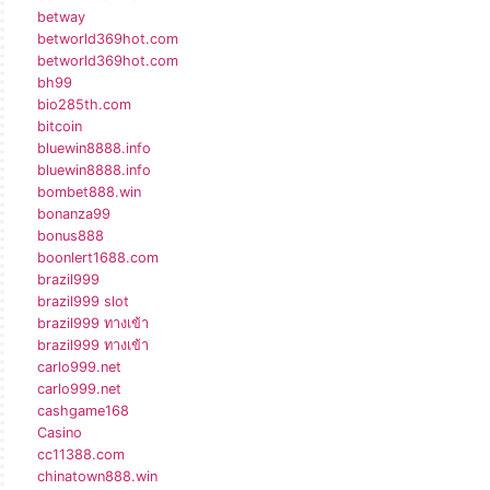
betway
betworld369hot.com
betworld369hot.com
bh99
bio285th.com
bitcoin
bluewin8888.info
bluewin8888.info
bombet888.win
bonanza99
bonus888
boonlert1688.com
brazil999
brazil999 slot
brazil999 ทางเข้า
brazil999 ทางเข้า
carlo999.net
carlo999.net
cashgame168
Casino
cc11388.com
chinatown888.win