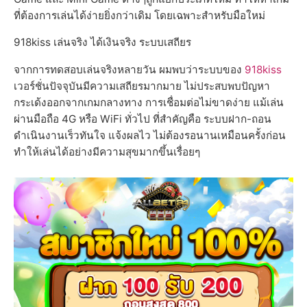
ที่ต้องการเล่นได้ง่ายยิ่งกว่าเดิม โดยเฉพาะสำหรับมือใหม่
918kiss เล่นจริง ได้เงินจริง ระบบเสถียร
จากการทดสอบเล่นจริงหลายวัน ผมพบว่าระบบของ
918kiss
เวอร์ชั่นปัจจุบันมีความเสถียรมากมาย ไม่ประสบพบปัญหา
กระเด้งออกจากเกมกลางทาง การเชื่อมต่อไม่ขาดง่าย แม้เล่น
ผ่านมือถือ 4G หรือ WiFi ทั่วไป ที่สำคัญคือ ระบบฝาก-ถอน
ดำเนินงานเร็วทันใจ แจ้งผลไว ไม่ต้องรอนานเหมือนครั้งก่อน
ทำให้เล่นได้อย่างมีความสุขมากขึ้นเรื่อยๆ