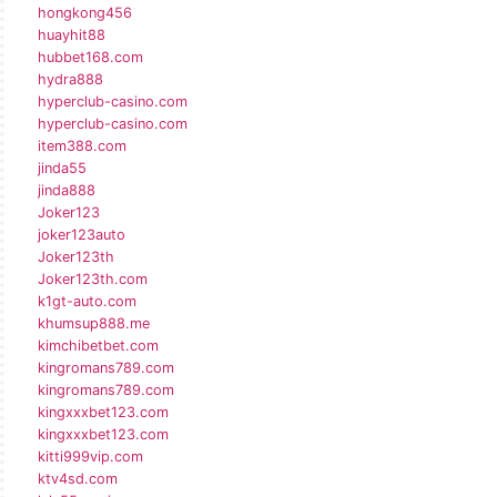
hongkong456
huayhit88
hubbet168.com
hydra888
hyperclub-casino.com
hyperclub-casino.com
item388.com
jinda55
jinda888
Joker123
joker123auto
Joker123th
Joker123th.com
k1gt-auto.com
khumsup888.me
kimchibetbet.com
kingromans789.com
kingromans789.com
kingxxxbet123.com
kingxxxbet123.com
kitti999vip.com
ktv4sd.com