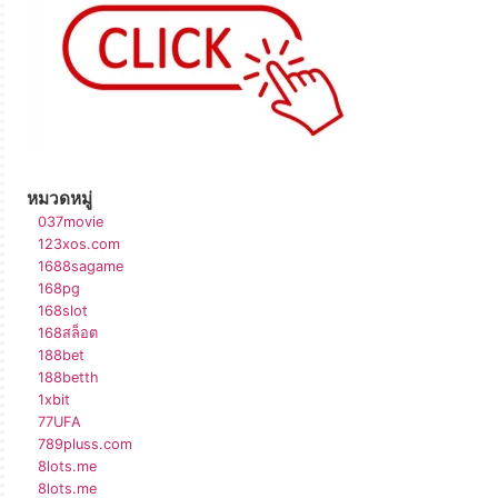
หมวดหมู่
037movie
123xos.com
1688sagame
168pg
168slot
168สล็อต
188bet
188betth
1xbit
77UFA
789pluss.com
8lots.me
8lots.me