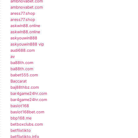
ambnovabet.com
ambnovabet.com
aress77.shop
aress77.shop
askwin88.online
askwin88.online
askyouwin888
askyouwin888 vip
audi688.com
av
ba88th.com
ba88th.com
babet555.com
Baccarat
baj88thbz.com
bar4game24hr.com
bar4game24hr.com
baslot168
baslot168bet.com
bbp168.me
betboxclubs.com
betflixtikto
betflixtikto.info