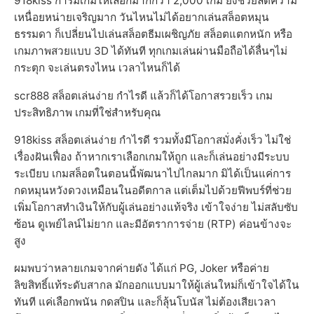
918kiss การมีเกมให้เลือกมากกว่า 2,000 เกม ยังช่วยลดความ
เหนื่อยหน่ายเจริญมาก วันไหนไม่ได้อยากเล่นสล็อตหมุน
ธรรมดา ก็เปลี่ยนไปเล่นสล็อตธีมเผชิญภัย สล็อตแตกหนัก หรือ
เกมภาพสวยแบบ 3D ได้ทันที ทุกเกมเล่นผ่านมือถือได้ลื่นๆไม่
กระตุก จะเล่นตรงไหน เวลาไหนก็ได้
scr888 สล็อตเล่นง่าย กำไรดี แล้วก็ได้โอกาสรวยเร็ว เกม
ประสิทธิภาพ เกมที่ใช่สำหรับคุณ
918kiss สล็อตเล่นง่าย กำไรดี รวมทั้งมีโอกาสมั่งคั่งเร็ว ไม่ใช่
เรื่องฝันเฟื่อง ถ้าหากเราเลือกเกมให้ถูก และก็เล่นอย่างมีระบบ
ระเบียบ เกมสล็อตในตอนนี้พัฒนาไปไกลมาก มิได้เป็นแค่การ
กดหมุนหวังดวงเหมือนในอดีตกาล แต่เต็มไปด้วยฟีพบร์ที่ช่วย
เพิ่มโอกาสทำเงินให้กับผู้เล่นอย่างแท้จริง เข้าใจง่าย ไม่สลับซับ
ซ้อน ดูเพย์ไลน์ไม่ยาก และมีอัตราการจ่าย (RTP) ค่อนข้างจะ
สูง
ผมพบว่าหลายเกมจากค่ายดัง ได้แก่ PG, Joker หรือค่าย
ลิขสิทธิ์แท้ระดับสากล มักออกแบบมาให้ผู้เล่นใหม่ก็เข้าใจได้ใน
ทันที แค่เลือกพนัน กดสปิน และก็ลุ้นโบนัส ไม่ต้องเสียเวลา