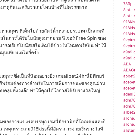
789pl
รามาดูกันนะครับว่าเกมไหนบ้างที่ไม่ควรพลาด
8lots
8lots
918Ki
918ki
มหาสมุทร ที่เต็มไปด้วยสัตว์น้ำหลายประเภท เป็นเกมที่
918ki
กาสในการได้รับโบนัสสูงมากมาย ฟีเจอร์ Free Spin ของ
9kplu
่าสามารถเรียกโบนัสเสริมเติมได้ข้างในโหมดฟรีสปิน ทำให้
9kplu
เพียงแต่ไม่กี่ครั้ง
a9a9.
a9a9.
ABA
ABAG
มุทร ซึ่งเป็นที่นิยมอย่างยิ่ง เกมallbet24hrนี้มีฟีพบร์
abbet
acebe
ฟรีพร้อมช่องทางสำหรับในการเพิ่มการชนะของคุณผ่าน
acebe
บคลุมทั้งวงล้อ ทำให้คุณได้โอกาสได้รับรางวัลใหญ่
aden1
adm78
adm78
allbet
allon
มของการแข่งรถบรรทุก เกมนี้มีกราฟิกที่โดดเด่นและก็
allon
น เหตุเพราะเกม918kissนี้มีอัตราการจ่ายเงินรางวัลที่
allsta