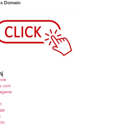
is Domain
ู่
vie
s.com
agame
t
็อต
t
tth