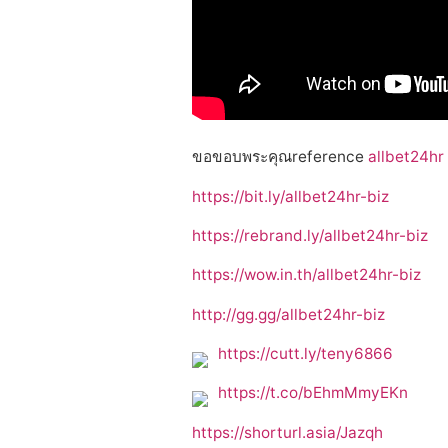
ขอขอบพระคุณreference
allbet24hr
https://bit.ly/allbet24hr-biz
https://rebrand.ly/allbet24hr-biz
https://wow.in.th/allbet24hr-biz
http://gg.gg/allbet24hr-biz
https://cutt.ly/teny6866
https://t.co/bEhmMmyEKn
https://shorturl.asia/Jazqh