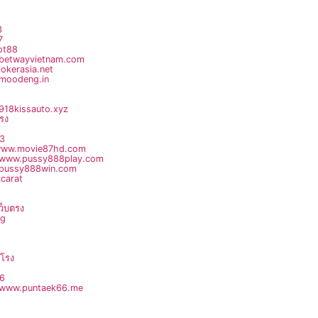
3
7
ot88
/betwayvietnam.com
jokerasia.net
/moodeng.in
/918kissauto.xyz
รง
23
/www.movie87hd.com
/www.pussy888play.com
/pussy888win.com
carat
ว็บตรง
pg
นโรง
6
/www.puntaek66.me