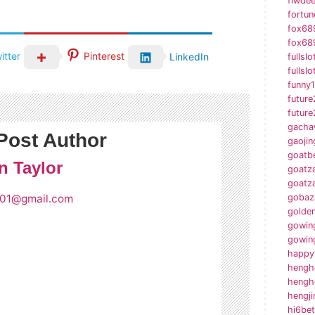
fiwdee
fortu
fox68
fox68
itter
Pinterest
LinkedIn
fullsl
fullsl
funny
futur
futur
gacha
Post Author
gaoji
goatb
n Taylor
goatz
goatz
01@gmail.com
gobaz
golde
gowin
gowin
happy
hengh
hengh
hengj
hi6be