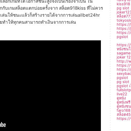
ารเลือกเกมที่ได้โอกาสชนะสูงจึงเป็นเรื่องจำเป็น ใน
kiss918
ักกับเกมสล็อตแตกบ่อยครั้งจาก สล็อต918kiss ที่ไม่ควร
pg slot
joker12
เล่นให้ชนะแล้วก็สร้างรายได้จากการเล่นallbet24hr
สล็อต77
tokyosl
งช่วยทำให้ทุกคนสามารถทำเงินจากการเล่น
https:/
https://
https:/
pgslot
https:/
หนังชนโ
sagame
joker 1
http:/
https:/
https:/
sexybac
pgslot
pg slot
pgslot เ
fullslot
live22
ดูหนัง
ดูหนังฟรี
ดูหนังช
faro168
สล็อต45
https:/