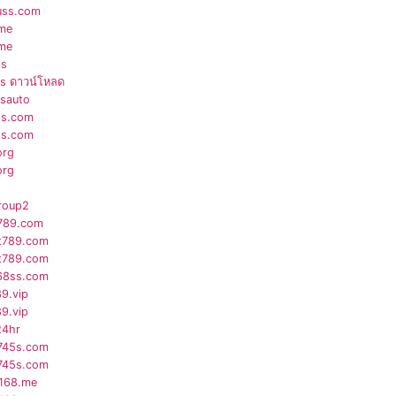
uss.com
.me
.me
ss
ss ดาวน์โหลด
ssauto
ss.com
ss.com
org
org
roup2
789.com
t789.com
t789.com
68ss.com
9.vip
9.vip
24hr
e745s.com
e745s.com
r168.me