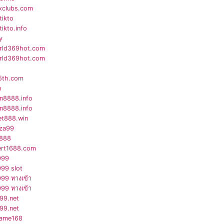
xclubs.com
tikto
tikto.info
y
rld369hot.com
rld369hot.com
5th.com
n
n8888.info
n8888.info
t888.win
za99
888
ert1688.com
999
999 slot
999 ทางเข้า
999 ทางเข้า
99.net
99.net
ame168