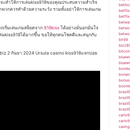
หลักที่จะทำให้การเล่นkiss918ของคุณประสบความสำเร็จ
betbo
จำพวกควรทำด้วยความระวัง รวมทั้งอย่าให้การเล่นเกม
betflix
betflix
betwa
รถเริ่มเล่นเกมสล็อตจาก
918kiss
ได้อย่างมั่นอกมั่นใจ
betwo
betwo
่นkiss918ได้มากขึ้น ขอให้ทุกคนโชคดีและสนุกกับ
bh99
bio28
bitcoi
.biz 2 กันยา 2024 Ursula casino kiss918แจกบ่อย
bluewi
bluewi
bombe
bonan
bonus
boonl
brazil
brazil
brazil
brazil
carlo9
carlo9
cashg