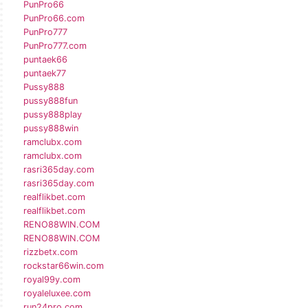
PunPro66
PunPro66.com
PunPro777
PunPro777.com
puntaek66
puntaek77
Pussy888
pussy888fun
pussy888play
pussy888win
ramclubx.com
ramclubx.com
rasri365day.com
rasri365day.com
realflikbet.com
realflikbet.com
RENO88WIN.COM
RENO88WIN.COM
rizzbetx.com
rockstar66win.com
royal99y.com
royaleluxee.com
run24pro.com