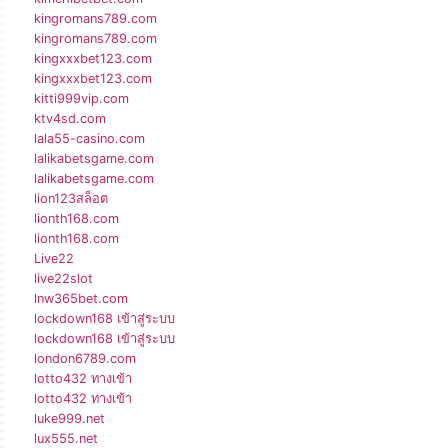
kingromans789.com
kingromans789.com
kingxxxbet123.com
kingxxxbet123.com
kitti999vip.com
ktv4sd.com
lala55-casino.com
lalikabetsgame.com
lalikabetsgame.com
lion123สล็อต
lionth168.com
lionth168.com
Live22
live22slot
lnw365bet.com
lockdown168 เข้าสู่ระบบ
lockdown168 เข้าสู่ระบบ
london6789.com
lotto432 ทางเข้า
lotto432 ทางเข้า
luke999.net
lux555.net