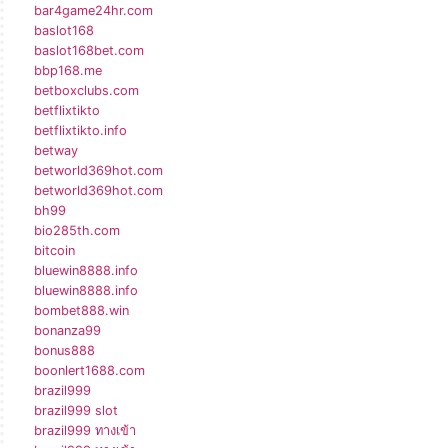
bar4game24hr.com
baslot168
baslot168bet.com
bbp168.me
betboxclubs.com
betflixtikto
betflixtikto.info
betway
betworld369hot.com
betworld369hot.com
bh99
bio285th.com
bitcoin
bluewin8888.info
bluewin8888.info
bombet888.win
bonanza99
bonus888
boonlert1688.com
brazil999
brazil999 slot
brazil999 ทางเข้า