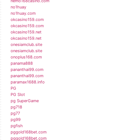
nemo168casino.com
no1huay
no1huay.com
okcasino159.com
okcasino159.com
okcasino159.net
okcasino159.net
onesiamclub.site
onesiamclub.site
onoplus168.com
panama888
pananthai99.com
pananthai99.com
paramax1688.info
PG
PG Slot
pg SuperGame
pg718
pg77
pg99
pgfish
pggold168bet.com
pggold168bet.com