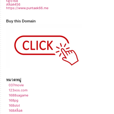
faro168
สล็อต456
https://www.puntaek66.me
Buy this Domain
หมวดหมู่
037movie
123xos.com
1688sagame
168pg
168slot
168สล็อต