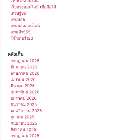
เว็บหวยออนไลน์
เว็บหวยออนไลน์ เชื่อถือได้
เศรษฐี99
แทงบอล
แทงบอลออนไลน์
แพนด้า555
โจ๊กเกอร์123
คลังเก็บ
กรกฎาคม 2026
มิถุนายน 2026
พฤษภาคม 2026
เมษายน 2026
มีนาคม 2026
กุมภาพันธ์ 2026
มกราคม 2026
ธันวาคม 2025
พฤศจิกายน 2025
ตุลาคม 2025
กันยายน 2025
สิงหาคม 2025
กรกฎาคม 2025