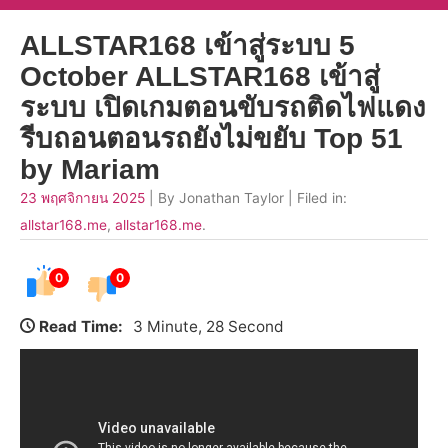
ALLSTAR168 เข้าสู่ระบบ 5
October ALLSTAR168 เข้าสู่
ระบบ เปิดเกมตอนขับรถติดไฟแดง
รีบถอนตอนรถยังไม่ขยับ Top 51
by Mariam
23 พฤศจิกายน 2025
| By Jonathan Taylor | Filed in:
allstar168.me
,
allstar168.me
.
0
0
Read Time:
3 Minute, 28 Second