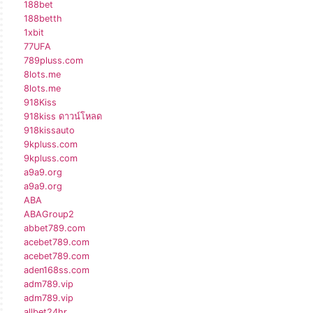
188bet
188betth
1xbit
77UFA
789pluss.com
8lots.me
8lots.me
918Kiss
918kiss ดาวน์โหลด
918kissauto
9kpluss.com
9kpluss.com
a9a9.org
a9a9.org
ABA
ABAGroup2
abbet789.com
acebet789.com
acebet789.com
aden168ss.com
adm789.vip
adm789.vip
allbet24hr