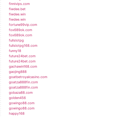
finnivips.com
fiwdee.bet
fiwdee.win
fiwdee.win
fortune99vip.com
fox689ok.com
fox689ok.com
fullslotpg
fullslotpg168.com
funny18
future24bet.com
future24bet.com
gachawin168.com
gaojing888
goatbetroyalcasino.com
goatza888fin.com
goatza888fin.com
gobaza88.com
golden456
gowingo88.com
gowingo88.com
happy168