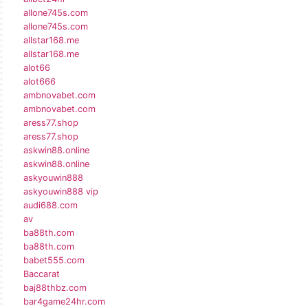
allone745s.com
allone745s.com
allstar168.me
allstar168.me
alot66
alot666
ambnovabet.com
ambnovabet.com
aress77.shop
aress77.shop
askwin88.online
askwin88.online
askyouwin888
askyouwin888 vip
audi688.com
av
ba88th.com
ba88th.com
babet555.com
Baccarat
baj88thbz.com
bar4game24hr.com