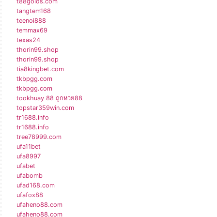
t88golds.com
tangtem168
teenoi888
temmax69
texas24
thorin99.shop
thorin99.shop
tia8kingbet.com
tkbpgg.com
tkbpgg.com
tookhuay 88 ถูกหวย88
topstar359win.com
tr1688.info
tr1688.info
tree78999.com
ufa11bet
ufa8997
ufabet
ufabomb
ufad168.com
ufafox88
ufaheno88.com
ufaheno88.com