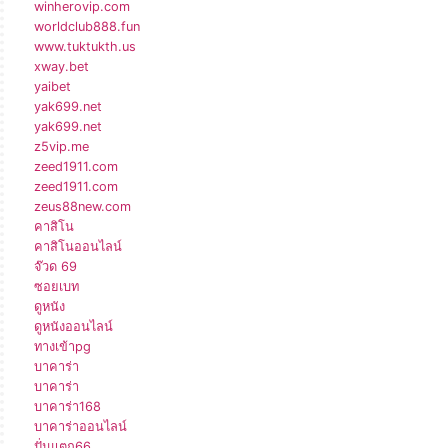
winherovip.com
worldclub888.fun
www.tuktukth.us
xway.bet
yaibet
yak699.net
yak699.net
z5vip.me
zeed1911.com
zeed1911.com
zeus88new.com
คาสิโน
คาสิโนออนไลน์
จ๊วด 69
ซอยเบท
ดูหนัง
ดูหนังออนไลน์
ทางเข้าpg
บาคาร่า
บาคาร่า
บาคาร่า168
บาคาร่าออนไลน์
ปั่นแตก66