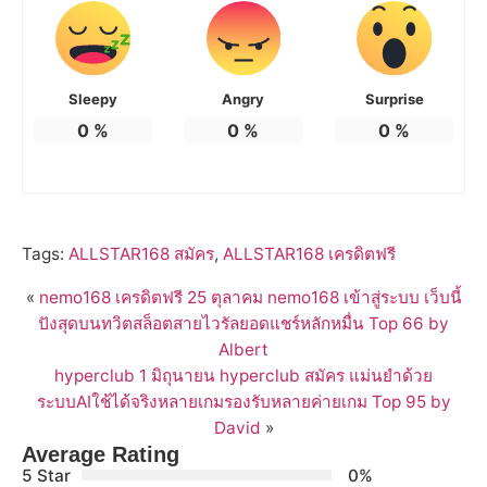
Sleepy
Angry
Surprise
0
%
0
%
0
%
Tags:
ALLSTAR168 สมัคร
,
ALLSTAR168 เครดิตฟรี
«
nemo168 เครดิตฟรี 25 ตุลาคม nemo168 เข้าสู่ระบบ เว็บนี้
ปังสุดบนทวิตสล็อตสายไวรัลยอดแชร์หลักหมื่น Top 66 by
Albert
hyperclub 1 มิถุนายน hyperclub สมัคร แม่นยำด้วย
ระบบAIใช้ได้จริงหลายเกมรองรับหลายค่ายเกม Top 95 by
David
»
Average Rating
5 Star
0%