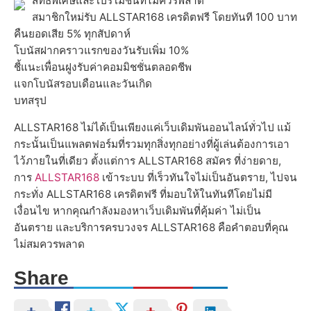
สิทธิพิเศษและโปรโมชั่นที่ไม่ควรพลาด
สมาชิกใหม่รับ ALLSTAR168 เครดิตฟรี โดยทันที 100 บาท
คืนยอดเสีย 5% ทุกสัปดาห์
โบนัสฝากคราวแรกของวันรับเพิ่ม 10%
ชี้แนะเพื่อนฝูงรับค่าคอมมิชชั่นตลอดชีพ
แจกโบนัสรอบเดือนและวันเกิด
บทสรุป
ALLSTAR168 ไม่ได้เป็นเพียงแค่เว็บเดิมพันออนไลน์ทั่วไป แม้
กระนั้นเป็นแพลตฟอร์มที่รวมทุกสิ่งทุกอย่างที่ผู้เล่นต้องการเอา
ไว้ภายในที่เดียว ตั้งแต่การ ALLSTAR168 สมัคร ที่ง่ายดาย,
การ
ALLSTAR168
เข้าระบบ ที่เร็วทันใจไม่เป็นอันตราย, ไปจน
กระทั่ง ALLSTAR168 เครดิตฟรี ที่มอบให้ในทันทีโดยไม่มี
เงื่อนไข หากคุณกำลังมองหาเว็บเดิมพันที่คุ้มค่า ไม่เป็น
อันตราย และบริการครบวงจร ALLSTAR168 คือคำตอบที่คุณ
ไม่สมควรพลาด
Share