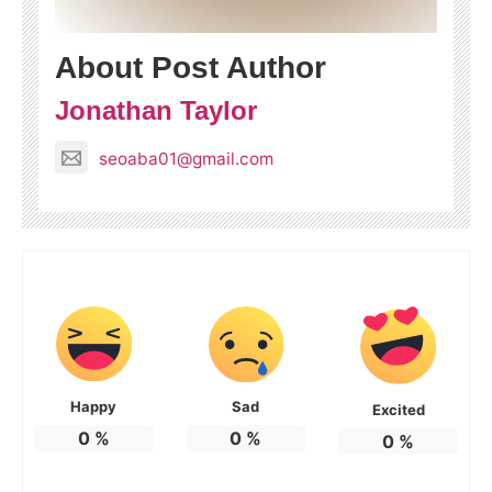
About Post Author
Jonathan Taylor
seoaba01@gmail.com
Happy
Sad
Excited
0
%
0
%
0
%