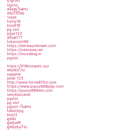
บาคาร่า
slotxo
สล็อตเว็บตรง
หนังโป๊ไทย
1xbet
funny18
kiss918
pg slot
joker123
สล็อต777
tokyoslot88
https://betwayvietnam.com
https://jokerasia.net
https://moodeng.in
pgslot
https://918kissauto.xyz
หนังชนโรง
sagame
joker 123
http://www.movie87hd.com
https://www.pussy888play.com
https://pussy888win.com
sexybaccarat
pgslot
pg slot
pgslot เว็บตรง
fullslotpg
live22
ดูหนัง
ดูหนังฟรี
ดูหนังชนโรง