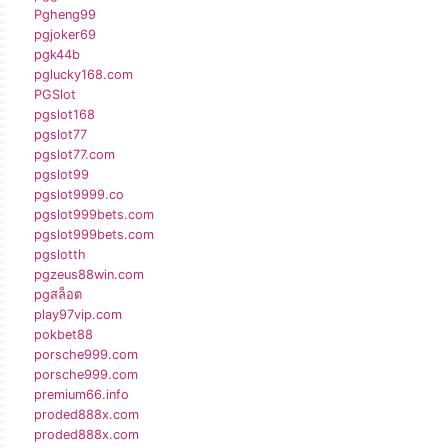
Pgheng99
pgjoker69
pgk44b
pglucky168.com
PGSlot
pgslot168
pgslot77
pgslot77.com
pgslot99
pgslot9999.co
pgslot999bets.com
pgslot999bets.com
pgslotth
pgzeus88win.com
pgสล็อต
play97vip.com
pokbet88
porsche999.com
porsche999.com
premium66.info
proded888x.com
proded888x.com