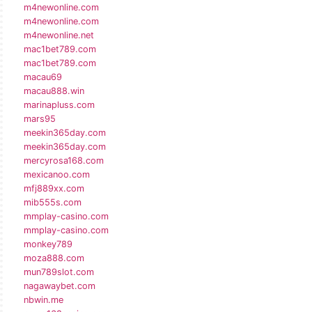
m4newonline.com
m4newonline.com
m4newonline.net
mac1bet789.com
mac1bet789.com
macau69
macau888.win
marinapluss.com
mars95
meekin365day.com
meekin365day.com
mercyrosa168.com
mexicanoo.com
mfj889xx.com
mib555s.com
mmplay-casino.com
mmplay-casino.com
monkey789
moza888.com
mun789slot.com
nagawaybet.com
nbwin.me