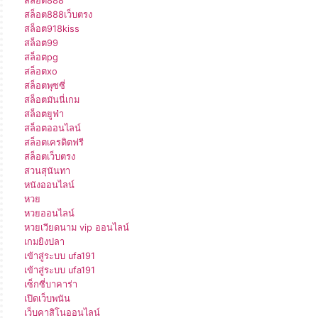
สล็อต888
สล็อต888เว็บตรง
สล็อต918kiss
สล็อต99
สล็อตpg
สล็อตxo
สล็อตพุซซี่
สล็อตมันนี่เกม
สล็อตยูฟ่า
สล็อตออนไลน์
สล็อตเครดิตฟรี
สล็อตเว็บตรง
สวนสุนันทา
หนังออนไลน์
หวย
หวยออนไลน์
หวยเวียดนาม vip ออนไลน์
เกมยิงปลา
เข้าสู่ระบบ ufa191
เข้าสู่ระบบ ufa191
เซ็กซี่บาคาร่า
เปิดเว็บพนัน
เว็บคาสิโนออนไลน์