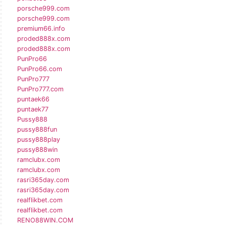
porsche999.com
porsche999.com
premium66.info
proded888x.com
proded888x.com
PunPro66
PunPro66.com
PunPro777
PunPro777.com
puntaek66
puntaek77
Pussy888
pussy888fun
pussy888play
pussy888win
ramclubx.com
ramclubx.com
rasri365day.com
rasri365day.com
realflikbet.com
realflikbet.com
RENO88WIN.COM