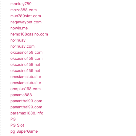
monkey789
moza888.com
mun789slot.com
nagawaybet.com
nbwin.me
nemo168casino.com
no1huay
no1huay.com
okcasino159.com
okcasino159.com
okcasino159.net
okcasino159.net
onesiamclub.site
onesiamclub.site
onoplus168.com
panama888
pananthai99.com
pananthai99.com
paramax1688.info
PG
PG Slot
pg SuperGame