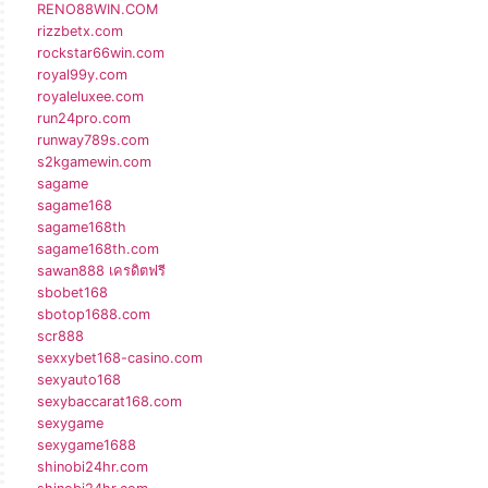
RENO88WIN.COM
rizzbetx.com
rockstar66win.com
royal99y.com
royaleluxee.com
run24pro.com
runway789s.com
s2kgamewin.com
sagame
sagame168
sagame168th
sagame168th.com
sawan888 เครดิตฟรี
sbobet168
sbotop1688.com
scr888
sexxybet168-casino.com
sexyauto168
sexybaccarat168.com
sexygame
sexygame1688
shinobi24hr.com