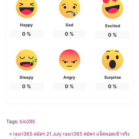
Happy
Sad
Excited
0
%
0
%
0
%
Sleepy
Angry
Surprise
0
%
0
%
0
%
Tags:
bio285
«
rasri365 สมัคร 21 July rasri365 สมัคร แจ็คพอตเข้าจริง