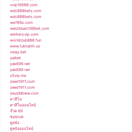
vvip16688.com
wdc888bets.com
wdc888bets.com
we789s.com
westbluez168bet.com
winherovip.com
worldclub888.fun
www.tuktukth.us
xway.bet
yaibet
yak699.net
yak699.net
z5vip.me
zeed1911.com
zeed1911.com
zeus88new.com
คาสิโน
คาสิโนออนไลน์
จ๊วด 69
ซอยเบท
ดูหนัง
ดูหนังออนไลน์