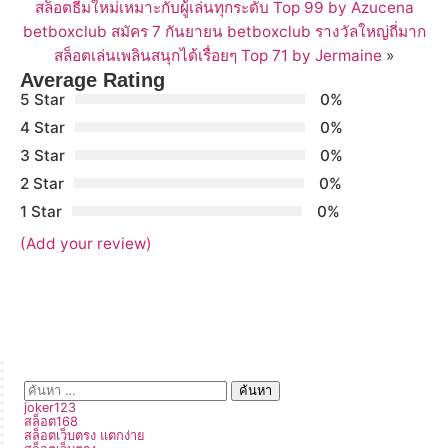
สล็อตธีมใหม่เหมาะกับผู้เล่นทุกระดับ Top 99 by Azucena
betboxclub สมัคร 7 กันยายน betboxclub รางวัลใหญ่ถี่มาก
สล็อตเล่นเพลินสนุกได้เรื่อยๆ Top 71 by Jermaine
»
Average Rating
5 Star
0%
4 Star
0%
3 Star
0%
2 Star
0%
1 Star
0%
(Add your review)
joker123
สล็อต168
สล็อตเว็บตรง แตกง่าย