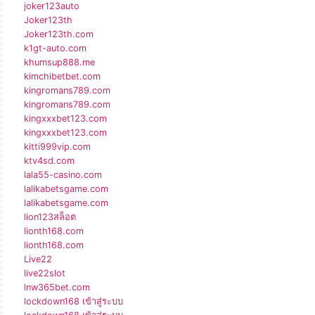
joker123auto
Joker123th
Joker123th.com
k1gt-auto.com
khumsup888.me
kimchibetbet.com
kingromans789.com
kingromans789.com
kingxxxbet123.com
kingxxxbet123.com
kitti999vip.com
ktv4sd.com
lala55-casino.com
lalikabetsgame.com
lalikabetsgame.com
lion123สล็อต
lionth168.com
lionth168.com
Live22
live22slot
lnw365bet.com
lockdown168 เข้าสู่ระบบ