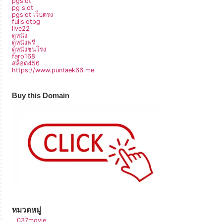
pgslot
pg slot
pgslot เว็บตรง
fullslotpg
live22
ดูหนัง
ดูหนังฟรี
ดูหนังชนโรง
faro168
สล็อต456
https://www.puntaek66.me
Buy this Domain
หมวดหมู่
037movie