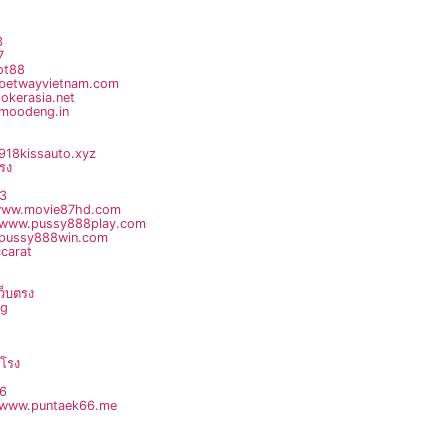
3
7
ot88
/betwayvietnam.com
jokerasia.net
/moodeng.in
/918kissauto.xyz
รง
23
/www.movie87hd.com
/www.pussy888play.com
/pussy888win.com
carat
ว็บตรง
pg
นโรง
6
/www.puntaek66.me