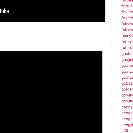
fiwdee
fortu
fox68
fox68
fullsl
fullsl
funny
futur
futur
gacha
gaoji
goatb
goatz
goatz
gobaz
golde
gowin
gowin
happy
hengh
hengh
hengj
hi6be