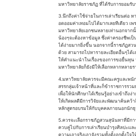
มหาวิทยาลัยราชภัฏ ที่ได้รับการยอมรั
3.นึกถึงค่าใช้จ่ายในการเล่าเรียนต่อ
อดออมค่าเทอมไปได้มากเลยทีเดียว เพ
มหาวิทยาลัยเอกชนหลายเท่านอกจากนั้นย
น้องๆจะต้องหาข้อมูล ซึ่งค่าครองชีพเป
ได้ง่ายมากยิ่งขึ้น นอกจากนี้ราชภัฏสว
ด้วย สามารถไปหารายละเอียดอื่นๆได้เลย 
ให้คำแนะนำในเรื่องของการขอยื่นทุน น
มหาวิทยาลัยก็ยังมีให้เลือกหลากหลายร
4.มหาวิทยาลัยควรจะมีคณะครูและพนักง
สรรกลุ่มเจ้าหน้าที่และก็ข้าราชการรวม
เพื่อให้นักศึกษาได้เรียนรู้อย่างเข้าถึ
ให้เกิดผลดีมีการวิจัยและพัฒนาค้นคว้าถึ
หลักสูตรอบรมให้กับบุคคลภายนอกนักธุรก
5.ควรจะเลือกราชภัฏสวนสุนันทาที่มีก
ควบคู่ไปกับการเล่าเรียนบำรุงศิลปะและ
ความเอาจริงเอาจังรวมทั้งตั้งอกตั้งใจให้น