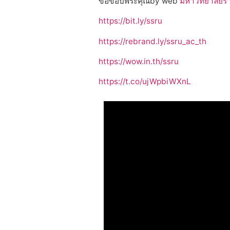
ขอขอบพระคุณby web
มหาวิทยาลัยร
https://bit.ly/ssru
https://rebrand.ly/ssru_ac_th
https://wow.in.th/ssru
https://t.co/ujWpbiWXnL