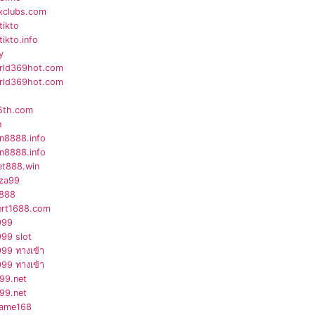
xclubs.com
tikto
tikto.info
y
rld369hot.com
rld369hot.com
5th.com
n
n8888.info
n8888.info
t888.win
za99
888
ert1688.com
999
999 slot
999 ทางเข้า
999 ทางเข้า
99.net
99.net
ame168