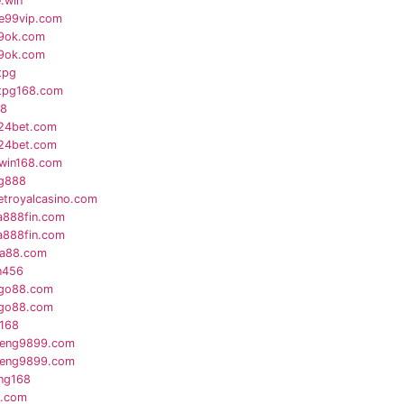
.win
ne99vip.com
9ok.com
9ok.com
otpg
otpg168.com
18
e24bet.com
e24bet.com
win168.com
ng888
etroyalcasino.com
a888fin.com
a888fin.com
a88.com
n456
go88.com
go88.com
168
eng9899.com
eng9899.com
ing168
t.com