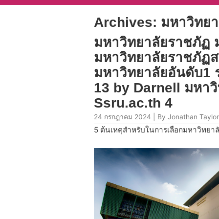
Archives: มหาวิทยา
มหาวิทยาลัยราชภัฏ 
มหาวิทยาลัยราชภัฏ
มหาวิทยาลัยอันดับ1
13 by Darnell มหาว
Ssru.ac.th 4
24 กรกฎาคม 2024 | By Jonathan Taylor
5 ต้นเหตุสำหรับในการเลือกมหาวิทยาลัย