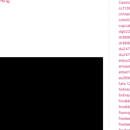
าชภัฏ
Casin
cc113
china
coke5
cupca
dgb22
dr888
dr888
du247
du247
enjoy2
erisau
etbet
eu369
fafa 1
finfin
finfin
finn8
finn8
finniv
fiwdee
fiwdee