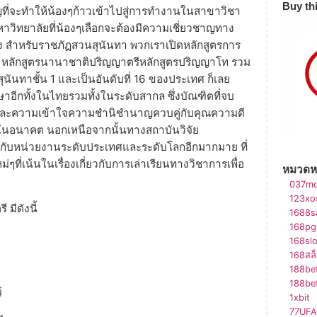
Buy th
ัญที่จะทำให้น้องๆก้าวเข้าไปสู่การทำงานในสาขาวิชา
หาวิทยาลัยที่น้องๆเลือกจะต้องมีความเชี่ยวชาญทาง
ง สำหรับราชภัฏสวนสุนันทา พวกเราเปิดหลักสูตรการ
รี หลักสูตรนานาชาติปริญญาตรีหลักสูตรปริญญาโท รวม
นันทาชั้น 1 และเป็นอันดับที่ 16 ของประเทศ ก็เลย
อีกทั้งในไทยรวมทั้งในระดับสากล ซึ่งบัณฑิตที่จบ
และความเข้าใจความชำนิชำนาญควบคู่กับคุณความดี
นอนาคต นอกเหนือจากนั้นทางสถาบันวิจัย
อกับหน่วยงานระดับประเทศและระดับโลกอีกมากมาย ที่
ี่เน้นในเรื่องเกี่ยวกับการเล่าเรียนทางวิชาการเพื่อ
หมวดหม
037mo
123xo
 มีดังนี้
1688s
168pg
168slo
168สล
188be
188be
์
1xbit
77UFA