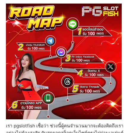
เรา pgslotfish เชื่อว่า ช่วงนี้ผู้คนจำนวนมากจะต้องคิดถึงเรา
อย่างไม่ต้องสงสัย กับสุดยอดสล็อตเว็บไซต์ตรงไม่ผ่านเอเย่นต์