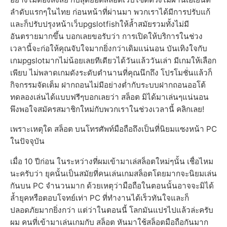
ลำดับแรกๆในไทย ก่อนหน้าที่ผ่านมา พวกเราได้มีการปรับแก้
และก็ปรับปรุงหน้าเว็บpgslotfishให้ล้ำสมัยรวมทั้งไม่มี
อันตรายมากขึ้น บอกเลยขอรับว่า การเปิดให้บริการในช่วง
เวลานี้จะก่อให้คุณจับใจมากยิ่งกว่าเดิมแน่นอน บันเทิงใจกับ
เกมpgslotมากไม่น้อยเลยทีเดียวได้วันแล้ววันเล่า มีเกมให้เลือก
เพียบ ไม่พลาดเกมดังระดับตำนานที่คุณนึกถึง โปรโมชั่นแล้วก็
กิจกรรมจัดเต็ม ฝากถอนไม่มีอย่างต่ำกับระบบฝากถอนออโต้
ทดลองเล่นได้แบบฟรีๆบอกเลยว่า สล็อต มิได้มาเล่นๆแน่นอน
พึงพอใจสมัครสมาชิกใหม่กับพวกเราในช่วงเวลานี้ คลิกเลย!
เพราะเหตุใด สล็อต บนโทรศัพท์มือถือถึงเป็นที่นิยมแซงหน้า PC
ในปัจจุบัน
เมื่อ 10 ปีก่อน ในระหว่างที่ผมเข้ามาเล่สล็อตใหม่ๆนั้น เชื่อไหม
นะครับว่า ยุคนั้นเป็นสมัยที่คนเล่นเกมสล็อตโดยมากจะนิยมเล่น
กันบน PC จำนวนมาก ด้วยเหตุว่ามือถือในตอนนั้นอาจจะมิได้
ล้ำยุคหรือตอบโจทย์เท่า PC ที่ทำงานได้เร็วทันใจและก็
ปลอดภัยมากยิ่งกว่า แต่ว่าในตอนนี้ โลกมันแปรไปแล้วล่ะครับ
ผม คนที่เข้ามาเล่นเกมกับ สล็อต หันมาใช้สล็อตมือถือกันมาก