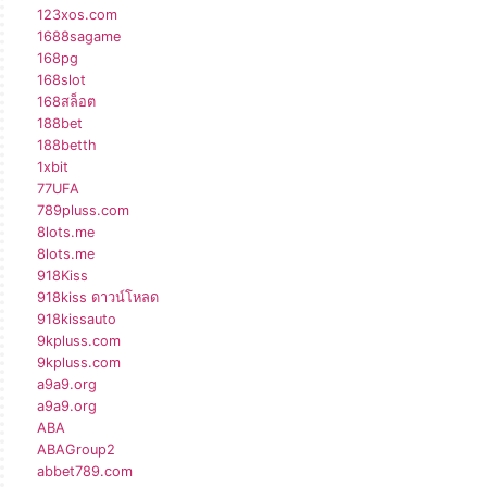
123xos.com
1688sagame
168pg
168slot
168สล็อต
188bet
188betth
1xbit
77UFA
789pluss.com
8lots.me
8lots.me
918Kiss
918kiss ดาวน์โหลด
918kissauto
9kpluss.com
9kpluss.com
a9a9.org
a9a9.org
ABA
ABAGroup2
abbet789.com