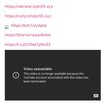
https://rebrand.ly/jin55-xyz
https://cutly.info/jin55-xyz
https://bitt.to/ydplqi
https://shorturl.asia/Aixbe
https://t.co/CONd7yNvG3