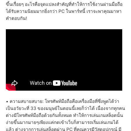
ขึ้นเรื่อยๆ อะไรคือจุดแปลงสำคัญที่ทำให้การใช้งานผ่านมือถือ
ได้รับความนิยมมากยิ่งกว่า PC ในพาร์ทนี้ เราจะพาคุณมาหา
คำตอบกัน!
• ความสบายสบาย: โทรศัพท์มือถือคือเครื่องมือที่ซึ่งพูดได้ว่า
เป็นอวัยวะที่ 33 ของมนุษย์ในตอนนี้เลยก็ว่าได้ เนื่องจากทุกคน
ต่างมีโทรศัพท์มือถือด้วยกันทั้งหมด ทำให้การเล่นเกมสล็อตนั้น
ง่ายขึ้นมากมายๆเพียงแค่กดเข้าเว็บก็สามารถเริ่มเล่นเกมได้
แล้ว ต่างจากการเล่นสล็อตผ่าน PC ที่คุณควรมีวัสดุอุปกรณ์ มี