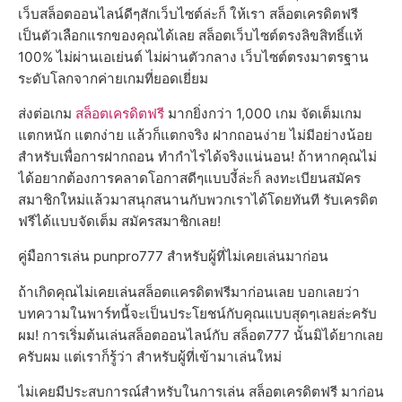
เว็บสล็อตออนไลน์ดีๆสักเว็บไซต์ล่ะก็ ให้เรา สล็อตเครดิตฟรี
เป็นตัวเลือกแรกของคุณได้เลย สล็อตเว็บไซต์ตรงลิขสิทธิ์แท้
100% ไม่ผ่านเอเย่นต์ ไม่ผ่านตัวกลาง เว็บไซต์ตรงมาตรฐาน
ระดับโลกจากค่ายเกมที่ยอดเยี่ยม
ส่งต่อเกม
สล็อตเครดิตฟรี
มากยิ่งกว่า 1,000 เกม จัดเต็มเกม
แตกหนัก แตกง่าย แล้วก็แตกจริง ฝากถอนง่าย ไม่มีอย่างน้อย
สำหรับเพื่อการฝากถอน ทำกำไรได้จริงแน่นอน! ถ้าหากคุณไม่
ได้อยากต้องการคลาดโอกาสดีๆแบบงี้ล่ะก็ ลงทะเบียนสมัคร
สมาชิกใหม่แล้วมาสนุกสนานกับพวกเราได้โดยทันที รับเครดิต
ฟรีได้แบบจัดเต็ม สมัครสมาชิกเลย!
คู่มือการเล่น punpro777 สำหรับผู้ที่ไม่เคยเล่นมาก่อน
ถ้าเกิดคุณไม่เคยเล่นสล็อตแครดิตฟรีมาก่อนเลย บอกเลยว่า
บทความในพาร์ทนี้จะเป็นประโยชน์กับคุณแบบสุดๆเลยล่ะครับ
ผม! การเริ่มต้นเล่นสล็อตออนไลน์กับ สล็อต777 นั้นมิได้ยากเลย
ครับผม แต่เราก็รู้ว่า สำหรับผู้ที่เข้ามาเล่นใหม่
ไม่เคยมีประสบการณ์สำหรับในการเล่น สล็อตเครดิตฟรี มาก่อน