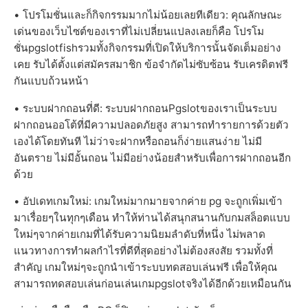
• โปรโมชั่นและก็กิจกรรมมากไม่น้อยเลยทีเดียว: คุณลักษณะ
เด่นของเว็บไซต์ของเราที่ไม่เปลี่ยนแปลงเลยก็คือ โปรโม
ชั่นpgslotfishรวมทั้งกิจกรรมที่เปิดให้บริการนั้นจัดเต็มอย่าง
เคย รับได้ตั้งแต่สมัครสมาชิก ข้อจำกัดไม่ซับซ้อน รับเครดิตฟรี
กันแบบถ้วนหน้า
• ระบบฝากถอนที่ดี: ระบบฝากถอนPgslotของเราเป็นระบบ
ฝากถอนออโต้ที่มีความปลอดภัยสูง สามารถทำรายการด้วยตัว
เองได้โดยทันที ไม่ว่าจะฝากหรือถอนก็ง่ายแสนง่าย ไม่มี
อันตราย ไม่มีอั้นถอน ไม่มีอย่างน้อยสำหรับเพื่อการฝากถอนอีก
ด้วย
• อัปเดทเกมใหม่: เกมใหม่มากมายจากค่าย pg จะถูกเพิ่มเข้า
มาเรื่อยๆในทุกๆเดือน ทำให้ท่านได้สนุกสนานกับกมสล็อตแบบ
ใหม่ๆจากค่ายเกมที่ได้รับความนิยมลำดับที่หนึ่ง ไม่พลาด
แนวทางการทำผลกำไรที่ดีที่สุดอย่างไม่ต้องสงสัย รวมทั้งที่
สำคัญ เกมใหม่ๆจะถูกนำเข้าระบบทดสอบเล่นฟรี เพื่อให้คุณ
สามารถทดสอบเล่นก่อนเล่นเกมpgslotจริงได้อีกด้วยเหมือนกัน