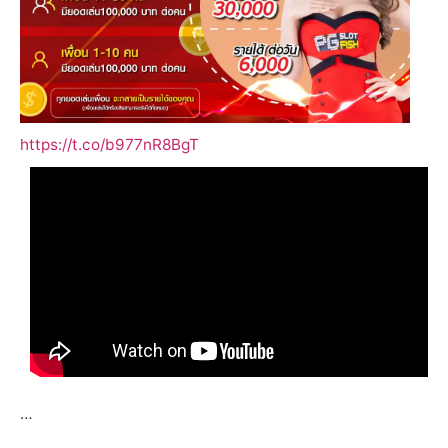
https://t.co/b977nR8BgT
…