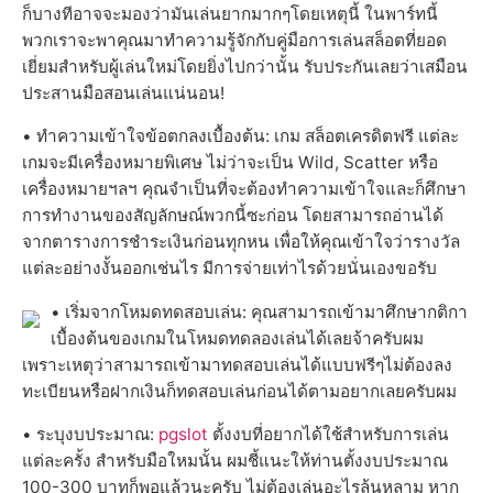
ก็บางทีอาจจะมองว่ามันเล่นยากมากๆโดยเหตุนี้ ในพาร์ทนี้
พวกเราจะพาคุณมาทำความรู้จักกับคู่มือการเล่นสล็อตที่ยอด
เยี่ยมสำหรับผู้เล่นใหม่โดยยิ่งไปกว่านั้น รับประกันเลยว่าเสมือน
ประสานมือสอนเล่นแน่นอน!
• ทำความเข้าใจข้อตกลงเบื้องต้น: เกม สล็อตเครดิตฟรี แต่ละ
เกมจะมีเครื่องหมายพิเศษ ไม่ว่าจะเป็น Wild, Scatter หรือ
เครื่องหมายฯลฯ คุณจำเป็นที่จะต้องทำความเข้าใจและก็ศึกษา
การทำงานของสัญลักษณ์พวกนี้ซะก่อน โดยสามารถอ่านได้
จากตารางการชำระเงินก่อนทุกหน เพื่อให้คุณเข้าใจว่ารางวัล
แต่ละอย่างงั้นออกเช่นไร มีการจ่ายเท่าไรด้วยนั่นเองขอรับ
• เริ่มจากโหมดทดสอบเล่น: คุณสามารถเข้ามาศึกษากติกา
เบื้องต้นของเกมในโหมดทดลองเล่นได้เลยจ้าครับผม
เพราะเหตุว่าสามารถเข้ามาทดสอบเล่นได้แบบฟรีๆไม่ต้องลง
ทะเบียนหรือฝากเงินก็ทดสอบเล่นก่อนได้ตามอยากเลยครับผม
• ระบุงบประมาณ:
pgslot
ตั้งงบที่อยากได้ใช้สำหรับการเล่น
แต่ละครั้ง สำหรับมือใหมนั้น ผมชี้แนะให้ท่านตั้งงบประมาณ
100-300 บาทก็พอแล้วนะครับ ไม่ต้องเล่นอะไรล้นหลาม หาก