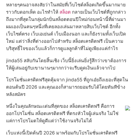
หลายๆคนอาจสงสัยว่าในสมัยที่เว็บไซต์สล็อตเกิดขึ้นมากมาย
ราวกับดอกเห็ด อะไรทำให้
สล็อต
กลายเป็นเว็บไซต์ที่ถูกกล่าว
ถึงมากที่สุดในกลุ่มนักปั่นสล็อตตอนปีใหม่ก่อนหน้านี้ที่ผ่านมา
ผมเองเป็นคนๆหนึ่งที่เคยลองเล่นมาหลายสิบเว็บไซต์ อีกทั้ง
เว็บไซต์ตรง เว็บเอเย่นต์ เว็บเมืองนอก และก็ยังรวมทั้งเว็บเปิด
ใหม่ แต่ว่าสิ่งที่ต่างออกไปสำหรับ สล็อตเครดิตฟรี เป็นความ
บริสุทธิ์ใจของเว็บแล้วก็การดูแลลูกค้าที่ไม่ดูเพียงแค่กำไร
jinda55 สลับกันโดยสิ้นเชิง เว็บนี้ยิ่งเล่นยิ่งรู้สึกว่าเขาต้องการ
ให้ผู้เล่นอยู่กับเขานานๆมากกว่าจะรีบดูดเงินแล้วจากไป
โปรโมชั่นเครดิตฟรีสุดคุ้มจาก jinda55 ที่ถูกเอ๋ยถึงเยอะที่สุดใน
ตอนต้นปี 2026 และคุณเองก็สามารถยอมรับได้โดยทันทีข้าง
หลังสมัคร
หนึ่งในคุณลักษณะเด่นที่สุดของ สล็อตเครดิตฟรี คือการ
ออกโปรโมชั่น สล็อตเครดิตฟรี ที่ตรงหัวใจผู้เล่นจริง ไม่ใช่
แค่การโปรโมตให้ดูดีแต่ว่าใช้งานจริงไม่ได้
เว็บแห่งนี้เปิดต้นปี 2026 มาพร้อมกับโปรโมชั่นเครดิตฟรี