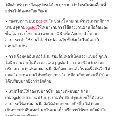
โต๊ะสำหรับวางวัสดุอุปกรณ์ด้วย ยุ่งยากกว่าโทรศัพท์เคลื่อนที่
อย่างไม่ต้องสงสัยครับผม
• รองรับทุกระบบ:
pgslot
ในขณะนี้ ค่ายเกมจำนวนมากมีการ
ปรับปรุงเกม
pgslot
ให้เหมาะกับการใช้แรงงานผ่านมือถือเยอะ
ขึ้น ไม่ว่าจะใช้งานผ่านระบบ iOS หรือ Android ก็ตาม
สามารถเข้าใช้งานได้อย่างปลอดภัย ทั้งยังเว็บไซต์และก็
แอปพลิเคชัน
• การเชื่อมต่ออินเทอร์เน็ต: สมัยอินเทอร์เน็ตแรงๆแบบงี้ คุณก็
ไม่มีความจำเป็นที่จะต้องเล่น pgslotfish บน PC แล้วล่ะนะ
ครับ เพราะว่าเล่นเกมผ่านมือถือก็สะดวกแล้วก็รวดเร็วทันใจ ไม่
แลค ไม่สะดุด เล่นได้ทุกที่ทุกเวลา ไม่เหมือนกับยุคก่อนที่ PC จะ
ได้เปรียบมากยิ่งกว่าอีกด้วย
• เกมดีไซน์ให้รองรับมากขึ้น: อย่างที่ผมบอก ค่าย
เกมpgslotพยายามปรับปรุงรวมทั้งปรับปรุงแก้ไขให้ตัวเกม
สามารถใช้งานผ่านมือถือได้ง่ายดายมากยิ่งขึ้น ไม่ว่าจะ
เป็นการปรับอินเทอร์เฟซในแนวตั้ง หรือการใช้ระบบสัมผัสใน