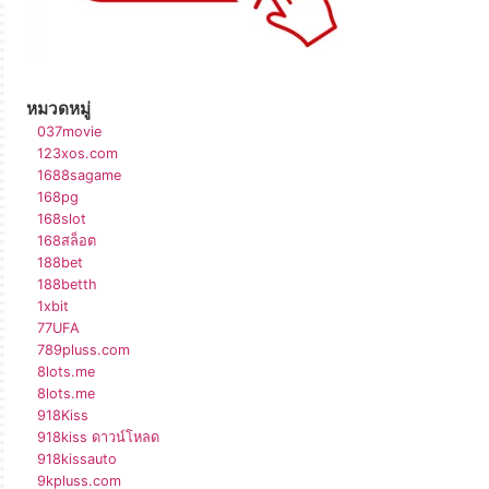
หมวดหมู่
037movie
123xos.com
1688sagame
168pg
168slot
168สล็อต
188bet
188betth
1xbit
77UFA
789pluss.com
8lots.me
8lots.me
918Kiss
918kiss ดาวน์โหลด
918kissauto
9kpluss.com