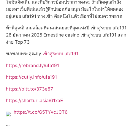
โมชั่นจัดเต็ม และก็บริการป้อมปราการคงจะ ถ้าเกิดคุณกำลัง
มองหาเว็บที่เล่นแล้วรู้สึกปลอดภัย สนุก มีอะไรใหม่ๆให้ทดลอง
อยู่เสมอ ufa191 ทางเข้า คือหนึ่งในตัวเลือกที่ไม่สมควรพลาด
ท้าพิสูจน์! เกมสล็อตที่คนเล่นเยอะที่สุดแห่งปี เข้าสู่ระบบ ufa191
26 ธันวาคม 2025 Ernestine casino เข้าสู่ระบบ ufa191 แตก
ง่าย Top 73
ขอขอบพระคุณby
เข้าสู่ระบบ ufa191
https://rebrand.ly/ufa191
https://cutly.info/ufa191
https://bitt.to/373e67
https://shorturl.asia/61xaE
https://t.co/G5TYvcJCT6
…