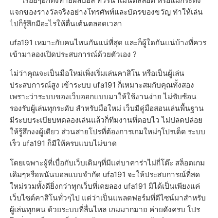
เรื่อยๆอีกทั้งทายผลบอล ทัวร์นาเมนต์สล็อต หรือแม้กระทั้ง
แจกของรางวัลจริงอย่างโทรศัพท์และบัตรของขวัญ ทำให้เล่น
ไปก็รู้สึกมีอะไรให้ตื่นเต้นตลอดเวลา
ufa191 เหมาะกับคนไหนกันแน่ที่สุด และก็ผู้ใดกันแน่บ้างที่ควร
เข้ามาลองเปิดประสบการณ์ด้วยตัวเอง ?
ไม่ว่าคุณจะเป็นมือใหม่เพิ่งเริ่มเล่นคาสิโน หรือเป็นผู้เล่น
ประสบการณ์สูง เข้าระบบ ufa191 ก็เหมาะสมกับคุณทั้งสอง
เพราะว่าระบบของเว็บออกแบบมาให้ใช้งานง่าย ไม่ซับซ้อน
รองรับผู้เล่นทุกระดับ สำหรับมือใหม่ เว็บมีคู่มือสอนเล่นพื้นฐาน
มีระบบระเบียบทดลองเล่นแล้วก็ทีมงานที่ตอบไว ไม่ปลดปล่อย
ให้รู้สึกงงผู้เดียว ส่วนสายโปรที่ต้องการเกมใหม่ๆโปรเด็ด ระบบ
เร็ว ufa191 ก็มีให้ครบแบบไม่ขาด
โดยเฉพาะผู้ที่เบื่อกับเว็บเดิมๆที่มีแค่บาคาร่าไม่กี่โต๊ะ สล็อตเกม
เดิมๆหรือพนันบอลแบบจำกัด ufa191 จะให้ประสบการณ์ที่สด
ใหม่รวมทั้งดียิ่งกว่าทุกเว็บที่เคยลอง ufa191 มิได้เป็นเพียงแค่
เว็บไซต์คาสิโนทั่วๆไป แต่ว่าเป็นแพลตฟอร์มที่ดีไซน์มาสำหรับ
ผู้เล่นทุกคน ด้วยระบบที่ลื่นไหล เกมมากมาย ค่ายดังครบ โปร