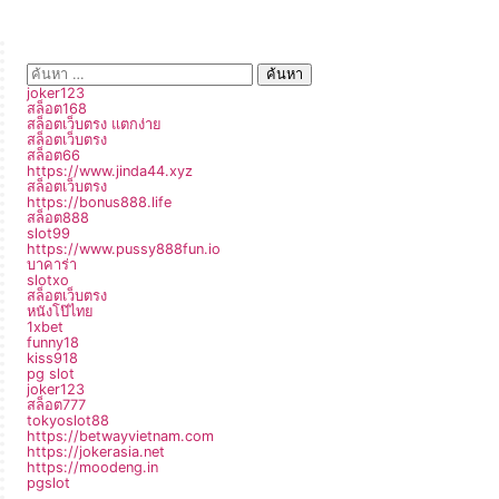
joker123
สล็อต168
สล็อตเว็บตรง แตกง่าย
สล็อตเว็บตรง
สล็อต66
https://www.jinda44.xyz
สล็อตเว็บตรง
https://bonus888.life
สล็อต888
slot99
https://www.pussy888fun.io
บาคาร่า
slotxo
สล็อตเว็บตรง
หนังโป๊ไทย
1xbet
funny18
kiss918
pg slot
joker123
สล็อต777
tokyoslot88
https://betwayvietnam.com
https://jokerasia.net
https://moodeng.in
pgslot