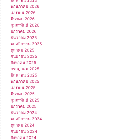
มิถุนายน 2026
พฤษภาคม 2026
เมษายน 2026
มีนาคม 2026
กุมภาพันธ์ 2026
มกราคม 2026
ธันวาคม 2025
พฤศจิกายน 2025
ตุลาคม 2025
กันยายน 2025
สิงหาคม 2025
กรกฎาคม 2025
มิถุนายน 2025
พฤษภาคม 2025
เมษายน 2025
มีนาคม 2025
กุมภาพันธ์ 2025
มกราคม 2025
ธันวาคม 2024
พฤศจิกายน 2024
ตุลาคม 2024
กันยายน 2024
สิงหาคม 2024