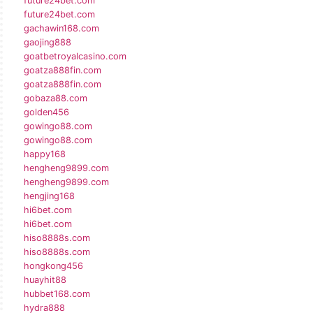
future24bet.com
future24bet.com
gachawin168.com
gaojing888
goatbetroyalcasino.com
goatza888fin.com
goatza888fin.com
gobaza88.com
golden456
gowingo88.com
gowingo88.com
happy168
hengheng9899.com
hengheng9899.com
hengjing168
hi6bet.com
hi6bet.com
hiso8888s.com
hiso8888s.com
hongkong456
huayhit88
hubbet168.com
hydra888