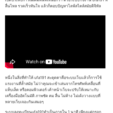
ลื่นไหล รวดเร็วทันใจ แล้วก็ตอบปัญหาไลฟ์สไตล์สมัยดิจิทัล
หนึ่งในสิ่งที่ทำให้ ufa191 สะดุดตาคือระบบเว็บแล้วก็การใช้
แรงงานที่ล้ำสมัย ไม่ว่าคุณจะเข้าเล่นจากโทรศัพท์เคลื่อนที่
แท็บเล็ต หรือคอมพิวเตอร์ เค้าหน้าเว็บจะปรับให้เหมาะกับ
เครื่องมืออัตโนมัติ ภาพชัด คม ลื่น ไม่ค้าง ไม่เด้งวางแบบที่
หลายเว็บเจอะกันเสมอๆ
ระบบลงทะเบียนufa191ทำเป็นภายใน 1 นาที เพียงแค่กรอก