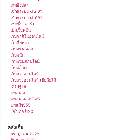
เกมยิงปลา
เข้าสู่ระบบ ufa191
เข้าสู่ระบบ ufa191
เซ็กซี่บาคาร่า
เปิดเว็บพนัน
เว็บคาสิโนออนไลน์
เว็บซื้อหวย
เว็บตรงสล็อต
เว็บพนัน
เว็บพนันออนไลน์
เว็บสล็อต
เว็บหวยออนไลน์
เว็บหวยออนไลน์ เชื่อถือได้
เศรษฐี99
แทงบอล
แทงบอลออนไลน์
แพนด้า555
โจ๊กเกอร์123
คลังเก็บ
กรกฎาคม 2026