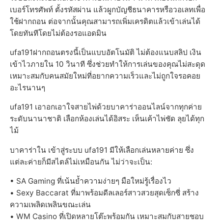
เบอร์โทรศัพท์ ตั้งรหัสผ่าน แล้วผูกบัญชีธนาคารหรือวอเลทเพื่อ
ใช้ฝากถอน ต่อจากนั้นคุณสามารถเพิ่มเครดิตแล้วเข้าเล่นได้
โดยทันทีโดยไม่ต้องรอแอดมิน
ufa191ฝากถอนตรงนี้เป็นแบบอัตโนมัติ ไม่ต้องแนบสลิป เงิน
เข้าไวภายใน 10 วินาที ซึ่งช่วยทำให้การเล่นของคุณไม่สะดุด
เหมาะสมกับคนสมัยใหม่ที่อยากความเร็วและไม่ถูกใจรอคอย
อะไรนานๆ
ufa191 เอาอกเอาใจสายไพ่ด้วยบาคาร่าออนไลน์จากทุกค่าย
ระดับนานาชาติ เลือกห้องเล่นได้อิสระ เห็นเค้าไพ่ชัด ลุยได้ทุก
ไม้
บาคาร่าใน เข้าสู่ระบบ ufa191 มีให้เลือกเล่นหลายค่าย ซึ่ง
แต่ละค่ายก็มีสไตล์ไม่เหมือนกัน ไม่ว่าจะเป็น:
• SA Gaming ที่เน้นย้ำความง่ายๆ มือใหม่รู้เรื่องไว
• Sexy Baccarat ที่มาพร้อมดีลเลอร์สาวสวยสุดเซ็กซี่ สร้าง
ความเพลิดเพลินขณะเล่น
• WM Casino ที่เปิดหลายโต๊ะพร้อมกัน เหมาะสมกับสายชอบ