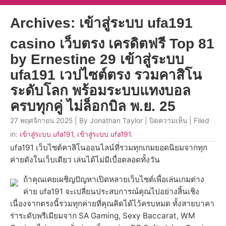
Archives: เข้าสู่ระบบ ufa191
casino เว็บตรง เครดิตฟรี Top 81
by Ernestine 29 เข้าสู่ระบบ
ufa191 เวปไซต์ตรง รวมคาสิโน
ระดับโลก พร้อมระบบแทงบอล
ครบทุกคู่ ไม่ล็อกบิล พ.ย. 25
27 พฤศจิกายน 2025 | By Jonathan Taylor |
ปิดความเห็น
| Filed
in:
เข้าสู่ระบบ ufa191
,
เข้าสู่ระบบ ufa191
.
ufa191 เว็บไซต์คาสิโนออนไลน์ที่รวมทุกเกมยอดนิยมจากทุก
ค่ายดังในเว็บเดียว เล่นได้ไม่มีเบื่อตลอดทั้งวัน
ถ้าคุณเคยเผชิญปัญหาเปิดหลายเว็บไซต์เพื่อเล่นเกมต่าง
ค่าย ufa191 จะเปลี่ยนประสบการณ์คุณไปอย่างสิ้นเชิง
เนื่องจากตรงนี้รวมทุกค่ายที่คุณคิดได้ไว้ครบหมด ทั้งสายบาคา
ร่าระดับพรีเมียมจาก SA Gaming, Sexy Baccarat, WM