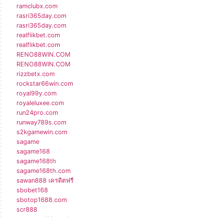
ramclubx.com
rasri365day.com
rasri365day.com
realflikbet.com
realflikbet.com
RENO88WIN.COM
RENO88WIN.COM
rizzbetx.com
rockstar66win.com
royal99y.com
royaleluxee.com
run24pro.com
runway789s.com
s2kgamewin.com
sagame
sagame168
sagame168th
sagame168th.com
sawan888 เครดิตฟรี
sbobet168
sbotop1688.com
scr888