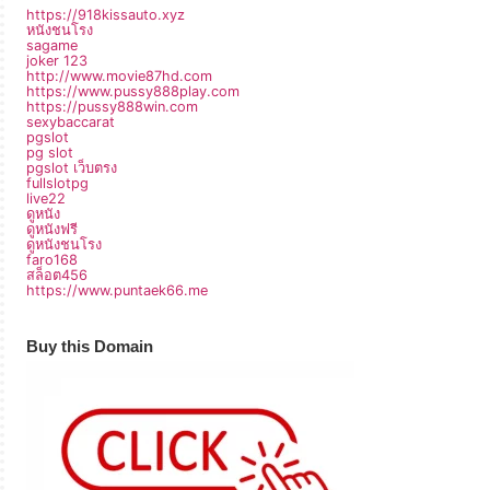
https://918kissauto.xyz
หนังชนโรง
sagame
joker 123
http://www.movie87hd.com
https://www.pussy888play.com
https://pussy888win.com
sexybaccarat
pgslot
pg slot
pgslot เว็บตรง
fullslotpg
live22
ดูหนัง
ดูหนังฟรี
ดูหนังชนโรง
faro168
สล็อต456
https://www.puntaek66.me
Buy this Domain