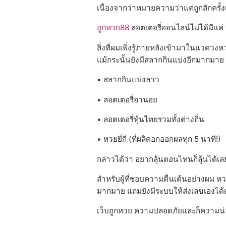
เนื่องจากว่าหมายความว่าแค่ถูกสักครั้ง
ถูกหวย88
ลอตเตอรี่ออนไลน์ไม่ได้มีแค่
สิ่งที่ผมเพิ่งรู้ภายหลังเข้ามาในแวดวงห
แม้กระนั้นยังมีสลากกินแบ่งอีกมากมาย 
• สลากกินแบ่งลาว
• ลอตเตอรี่ฮานอย
• ลอตเตอรี่หุ้นไทยรวมทั้งต่างถิ่น
• หวยยี่กี (ที่ผลิดอกออกผลทุก 5 นาที!)
กล่าวได้ว่า อยากลุ้นตอนไหนก็ลุ้นได้เล
สำหรับผู้ที่ชอบความตื่นเต้นอย่างผม ห
มากมาย แถมยังมีระบบให้ส่งเลขเองได้ด้
เว็บถูกหวย ความปลอดภัยและก็ความน่