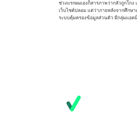
ช่วงแรกผมเองก็สารภาพว่ากลัวถูกโกง เนื
เว็บไซต์ปลอม แต่ว่าภายหลังจากศึกษาเล่า
ระบบคุ้มครองข้อมูลส่วนตัว มีกลุ่มแอ