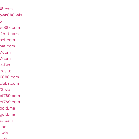
o
88.com
town888.win
5
ke88x.com
2hot.com
bet.com
bet.com
7.com
7.com
4.fun
to.site
16888.com
clubs.com
23 slot
bet789.com
bet789.com
8gold.me
8gold.me
ips.com
.bet
.win