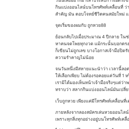
วันนี้เลยอยากมาเล่าประสบการณ์ตรงขอ
กินแบ่งออนไลน์บนโทรศัพท์เคลื่อนที่ ว่
สำคัญ มัน ตอบโจทย์ชีวิตคนสมัยใหม่ แ
จุดเริ่มของผมกับ ถูกหวย88
ย้อนกลับไปเมื่อประมาณ 4 ปีกลาย ในช่วง
หาคนจดโพยทุกงวด แม้กระนั้นบอกตร
ก็เขียนไม่ถูกเลข บางโอกาสเจ้ามือปิดรับ
ความรำคาญไม่น้อย
จนวันหนึ่งมีสหายแนะนำว่า เวลานี้ลอต
ให้เลือกเพียบ ไม่ต้องรอคอยแค่วันที่ 
เรามิได้มองเห็นหน้าเจ้ามือจริงๆแต่ว่าพอ
ทราบว่า สลากกินแบ่งออนไลน์มันเปลี่ย
เว็บถูกหวย เพียงแค่มีโทรศัพท์เคลื่อนที่เ
ภายหลังจากลองสมัครเล่นหวยออนไลน์คร
เพราะทุกสิ่งทุกอย่างอยู่บนโทรศัพท์เคลื