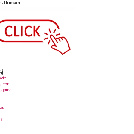
is Domain
ู่
vie
s.com
agame
t
็อต
t
tth