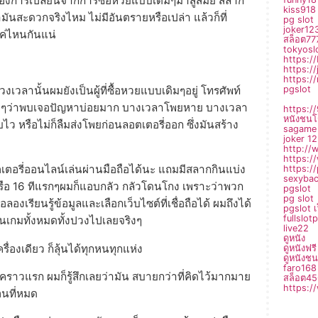
งการเปลี่ยนจากการซื้อหวยแบบเดิมๆมาสู่สมัย สลาก
kiss918
ามันสะดวกจริงไหม ไม่มีอันตรายหรือเปล่า แล้วก็ที่
pg slot
joker12
ค่ไหนกันแน่
สล็อต77
tokyosl
https:/
https://
https:/
เวลานั้นผมยังเป็นผู้ที่ซื้อหวยแบบเดิมๆอยู่ โทรศัพท์
pgslot
งๆว่าพบเจอปัญหาบ่อยมาก บางเวลาโพยหาย บางเวลา
https:/
หนังชนโ
ไว หรือไม่ก็ลืมส่งโพยก่อนลอตเตอรี่ออก ซึ่งมันสร้าง
sagame
joker 1
http:/
https:/
เตอรี่ออนไลน์เล่นผ่านมือถือได้นะ แถมมีสลากกินแบ่ง
https:/
sexybac
1 หรือ 16 ทีแรกๆผมก็แอบกลัว กลัวโดนโกง เพราะว่าพวก
pgslot
pg slot
ลองเรียนรู้ข้อมูลและเลือกเว็บไซต์ที่เชื่อถือได้ ผมถึงได้
pgslot เ
fullslot
นเกมทั้งหมดทั้งปวงไปเลยจริงๆ
live22
ดูหนัง
ครื่องเดียว ก็ลุ้นได้ทุกหนทุกแห่ง
ดูหนังฟรี
ดูหนังช
faro168
าวแรก ผมก็รู้สึกเลยว่ามัน สบายกว่าที่คิดไว้มากมาย
สล็อต45
https:/
่อนที่หมด