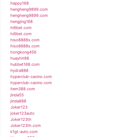
happy168
hengheng9899.com
hengheng9899.com
hengjing168
hi6bet.com
hi6bet.com
hiso8888s.com
hiso8888s.com
hongkong456
huayhit88
hubbet168.com
hydra888
hyperclub-casino.com
hyperclub-casino.com
item388.com
jinda55
jinda888
Joker123
joker123auto
Joker123th
Joker123th.com
k1gt-auto.com