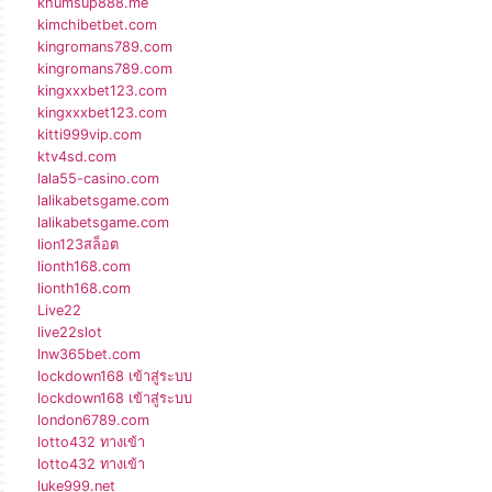
khumsup888.me
kimchibetbet.com
kingromans789.com
kingromans789.com
kingxxxbet123.com
kingxxxbet123.com
kitti999vip.com
ktv4sd.com
lala55-casino.com
lalikabetsgame.com
lalikabetsgame.com
lion123สล็อต
lionth168.com
lionth168.com
Live22
live22slot
lnw365bet.com
lockdown168 เข้าสู่ระบบ
lockdown168 เข้าสู่ระบบ
london6789.com
lotto432 ทางเข้า
lotto432 ทางเข้า
luke999.net