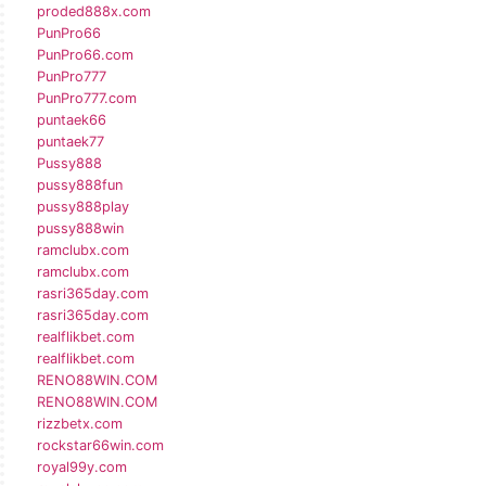
proded888x.com
PunPro66
PunPro66.com
PunPro777
PunPro777.com
puntaek66
puntaek77
Pussy888
pussy888fun
pussy888play
pussy888win
ramclubx.com
ramclubx.com
rasri365day.com
rasri365day.com
realflikbet.com
realflikbet.com
RENO88WIN.COM
RENO88WIN.COM
rizzbetx.com
rockstar66win.com
royal99y.com