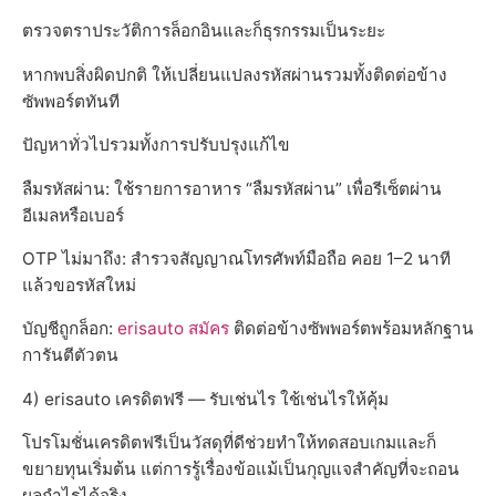
ตรวจตราประวัติการล็อกอินและก็ธุรกรรมเป็นระยะ
หากพบสิ่งผิดปกติ ให้เปลี่ยนแปลงรหัสผ่านรวมทั้งติดต่อข้าง
ซัพพอร์ตทันที
ปัญหาทั่วไปรวมทั้งการปรับปรุงแก้ไข
ลืมรหัสผ่าน: ใช้รายการอาหาร “ลืมรหัสผ่าน” เพื่อรีเซ็ตผ่าน
อีเมลหรือเบอร์
OTP ไม่มาถึง: สำรวจสัญญาณโทรศัพท์มือถือ คอย 1–2 นาที
แล้วขอรหัสใหม่
บัญชีถูกล็อก:
erisauto สมัคร
ติดต่อข้างซัพพอร์ตพร้อมหลักฐาน
การันตีตัวตน
4) erisauto เครดิตฟรี — รับเช่นไร ใช้เช่นไรให้คุ้ม
โปรโมชั่นเครดิตฟรีเป็นวัสดุที่ดีช่วยทำให้ทดสอบเกมและก็
ขยายทุนเริ่มต้น แต่การรู้เรื่องข้อแม้เป็นกุญแจสำคัญที่จะถอน
ผลกำไรได้จริง