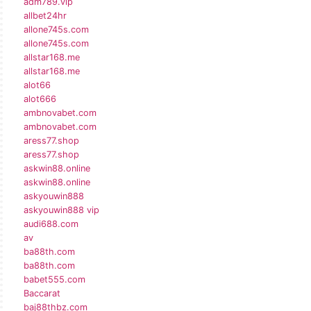
adm789.vip
allbet24hr
allone745s.com
allone745s.com
allstar168.me
allstar168.me
alot66
alot666
ambnovabet.com
ambnovabet.com
aress77.shop
aress77.shop
askwin88.online
askwin88.online
askyouwin888
askyouwin888 vip
audi688.com
av
ba88th.com
ba88th.com
babet555.com
Baccarat
baj88thbz.com