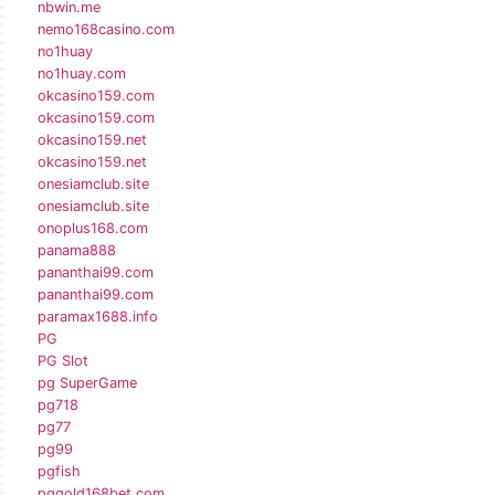
nbwin.me
nemo168casino.com
no1huay
no1huay.com
okcasino159.com
okcasino159.com
okcasino159.net
okcasino159.net
onesiamclub.site
onesiamclub.site
onoplus168.com
panama888
pananthai99.com
pananthai99.com
paramax1688.info
PG
PG Slot
pg SuperGame
pg718
pg77
pg99
pgfish
pggold168bet.com