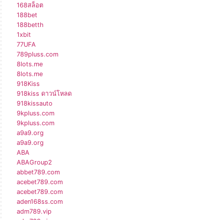
168สล็อต
188bet
188betth
1xbit
77UFA
789pluss.com
8lots.me
8lots.me
918Kiss
918kiss ดาวน์โหลด
918kissauto
9kpluss.com
9kpluss.com
a9a9.org
a9a9.org
ABA
ABAGroup2
abbet789.com
acebet789.com
acebet789.com
aden168ss.com
adm789.vip