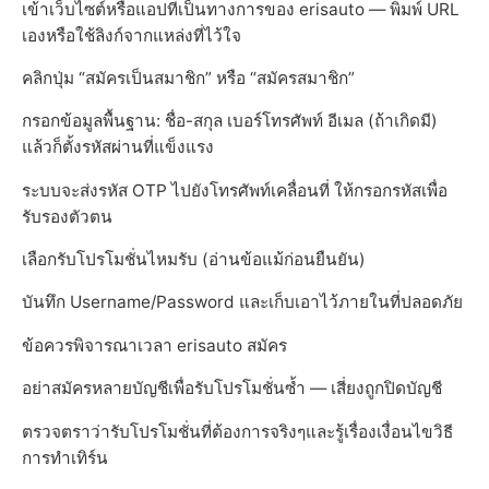
เข้าเว็บไซต์หรือแอปที่เป็นทางการของ erisauto — พิมพ์ URL
เองหรือใช้ลิงก์จากแหล่งที่ไว้ใจ
คลิกปุ่ม “สมัครเป็นสมาชิก” หรือ “สมัครสมาชิก”
กรอกข้อมูลพื้นฐาน: ชื่อ-สกุล เบอร์โทรศัพท์ อีเมล (ถ้าเกิดมี)
แล้วก็ตั้งรหัสผ่านที่แข็งแรง
ระบบจะส่งรหัส OTP ไปยังโทรศัพท์เคลื่อนที่ ให้กรอกรหัสเพื่อ
รับรองตัวตน
เลือกรับโปรโมชั่นไหมรับ (อ่านข้อแม้ก่อนยืนยัน)
บันทึก Username/Password และเก็บเอาไว้ภายในที่ปลอดภัย
ข้อควรพิจารณาเวลา erisauto สมัคร
อย่าสมัครหลายบัญชีเพื่อรับโปรโมชั่นซ้ำ — เสี่ยงถูกปิดบัญชี
ตรวจตราว่ารับโปรโมชั่นที่ต้องการจริงๆและรู้เรื่องเงื่อนไขวิธี
การทำเทิร์น