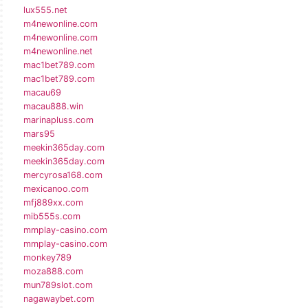
lux555.net
m4newonline.com
m4newonline.com
m4newonline.net
mac1bet789.com
mac1bet789.com
macau69
macau888.win
marinapluss.com
mars95
meekin365day.com
meekin365day.com
mercyrosa168.com
mexicanoo.com
mfj889xx.com
mib555s.com
mmplay-casino.com
mmplay-casino.com
monkey789
moza888.com
mun789slot.com
nagawaybet.com