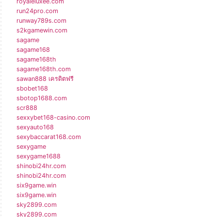
royaleluxee.com
run24pro.com
runway789s.com
s2kgamewin.com
sagame
sagame168
sagame168th
sagame168th.com
sawan888 เครดิตฟรี
sbobet168
sbotop1688.com
scr888
sexxybet168-casino.com
sexyauto168
sexybaccarat168.com
sexygame
sexygame1688
shinobi24hr.com
shinobi24hr.com
six9game.win
six9game.win
sky2899.com
sky2899.com