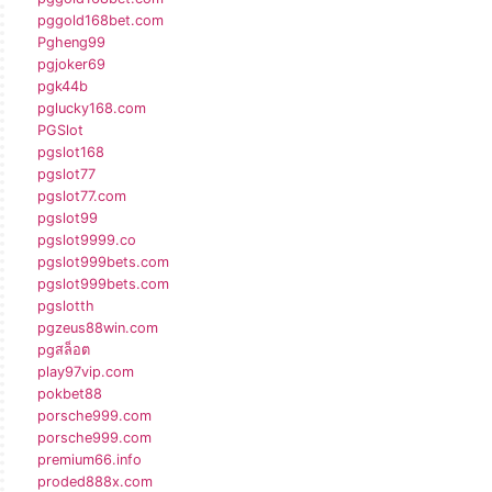
pggold168bet.com
Pgheng99
pgjoker69
pgk44b
pglucky168.com
PGSlot
pgslot168
pgslot77
pgslot77.com
pgslot99
pgslot9999.co
pgslot999bets.com
pgslot999bets.com
pgslotth
pgzeus88win.com
pgสล็อต
play97vip.com
pokbet88
porsche999.com
porsche999.com
premium66.info
proded888x.com