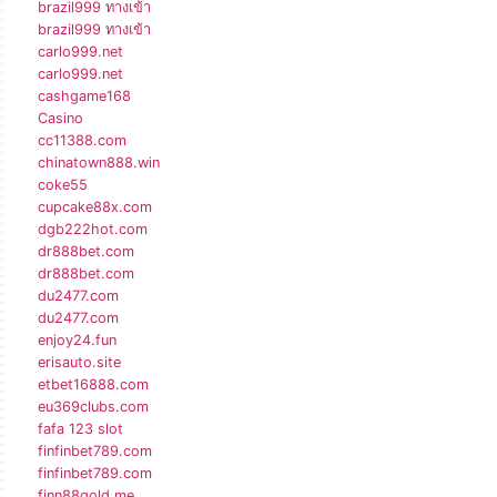
brazil999 ทางเข้า
brazil999 ทางเข้า
carlo999.net
carlo999.net
cashgame168
Casino
cc11388.com
chinatown888.win
coke55
cupcake88x.com
dgb222hot.com
dr888bet.com
dr888bet.com
du2477.com
du2477.com
enjoy24.fun
erisauto.site
etbet16888.com
eu369clubs.com
fafa 123 slot
finfinbet789.com
finfinbet789.com
finn88gold.me