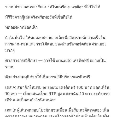
ระบบฝาก-ถอนรองรับแบงค์ไทยหรือ e-wallet ที่ไว้ใจได้
มีรีวิวจากผู้เล่นจริงหรือฟอรัมที่เชื่อถือได้
ทดลองฝากยอดเล็ก
ถ้าไม่มั่นใจ ให้ทดสอบฝากยอดเล็กเพื่อวิเคราะห์ความเร็วใน
การฝาก-ถอนและการโต้ตอบของฝ่ายซัพพอร์ตก่อนฝากเยอะ
มากๆ
ตัวอย่างกรณีศึกษา — การใช้ erisauto เครดิตฟรี อย่างเป็น
ระบบ
ตัวอย่างสมมุติช่วยให้เห็นกรรมวิธีบริหารเครดิตฟรี
เคส A: สมาชิกใหม่รับ erisauto เครดิตฟรี 100 บาท ยอดเทิร์น
10 เท่า — เลือกเล่นสล็อต RTP สูง แบ่งพนัน 10 ตา กระทั่งครบ
เทิร์นและก็ถอนกำไรนิดหน่อย
เคส B: ผู้เล่นทดสอบโปรชักชวนเพื่อนเพื่อรับเครดิตทดลอง เพื่อ
ตรวจตราระบบฝาก-ถอนและบริการลูกค้าก่อนเพิ่มเติมเงินจริง