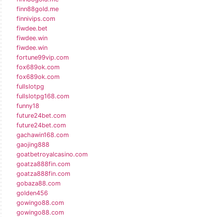
finn88gold.me
finnivips.com
fiwdee.bet
fiwdee.win
fiwdee.win
fortune99vip.com
fox689ok.com
fox689ok.com
fullslotpg
fullslotpg168.com
funny18
future24bet.com
future24bet.com
gachawin168.com
gaojing888
goatbetroyalcasino.com
goatza888fin.com
goatza888fin.com
gobaza88.com
golden456
gowingo88.com
gowingo88.com