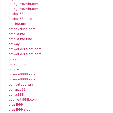
bar4game24hr.com
bar4game24hr.com
baslot168
baslot168bet.com
bbp168.me
betboxclubs.com
betflixtikto
betflixtikto.info
betway
betworld369hot.com
betworld369hot.com
bh99
bio285th.com
bitcoin
bluewin8888.info
bluewin8888.info
bombet888.win
bonanza99
bonus888
boonlert1688.com
brazil999
brazil999 slot