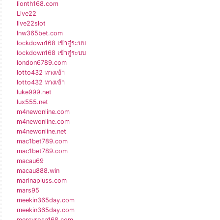
lionth168.com
Live22
live22slot
lnw365bet.com
lockdown168 เข้าสู่ระบบ
lockdown168 เข้าสู่ระบบ
london6789.com
lotto432 ทางเข้า
lotto432 ทางเข้า
luke999.net
lux555.net
m4newonline.com
m4newonline.com
m4newonline.net
mac1bet789.com
mac1bet789.com
macau69
macau888.win
marinapluss.com
mars95
meekin365day.com
meekin365day.com
mercyrosa168.com