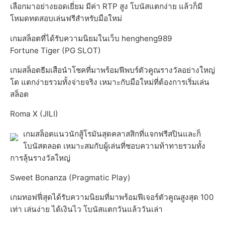
เลือกมาอย่างยอดเยี่ยม มีค่า RTP สูง โบนัสแตกง่าย แล้วก็มี
โหมดทดสอบเล่นฟรีสำหรับมือใหม่
เกมสล็อตที่ได้รับความนิยมในเว็บ hengheng989
Fortune Tiger (PG SLOT)
เกมสล็อตธีมเสือนำโชคที่มาพร้อมฟีพบร์ตัวคูณรางวัลอย่างใหญ่
โต แตกง่ายรวมทั้งจ่ายจริง เหมาะกับมือใหม่ที่ต้องการเริ่มเล่น
สล็อต
Roma X (JILI)
เกมสล็อตแนวนักสู้โรมันสุดคลาสสิกที่แจกฟรีสปินและก็
โบนัสตลอด เหมาะสมกับผู้เล่นที่ชอบความท้าทายรวมทั้ง
การลุ้นรางวัลใหญ่
Sweet Bonanza (Pragmatic Play)
เกมทอฟฟี่สุดได้รับความนิยมที่มาพร้อมฟีเจอร์ตัวคูณสูงสุด 100
เท่า เล่นง่าย ได้เงินไว โบนัสแตกวันแล้ววันเล่า