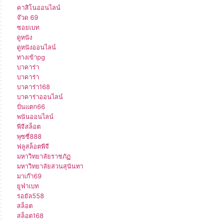
คาสิโนออนไลน์
จ๊วด 69
ซอยเบท
ดูหนัง
ดูหนังออนไลน์
ทางเข้าpg
บาคาร่า
บาคาร่า
บาคาร่า168
บาคาร่าออนไลน์
ปั่นแตก66
พนันออนไลน์
พีจีสล็อต
พุซซี่888
ฟลูสล็อตพีจี
มหาวิทยาลัยราชภัฏ
มหาวิทยาลัยสวนสุนันทา
มาเก๊า69
ยูฟ่าเบท
รอยัล558
สล็อต
สล็อต168