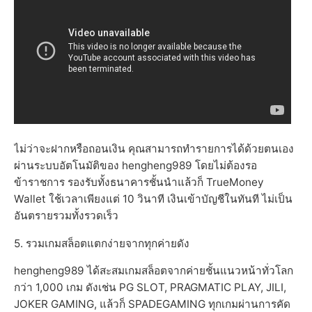
ไม่ว่าจะฝากหรือถอนเงิน คุณสามารถทำรายการได้ด้วยตนเอง
ผ่านระบบอัตโนมัติของ hengheng989 โดยไม่ต้องรอ
ข้าราชการ รองรับทั้งธนาคารชั้นนำแล้วก็ TrueMoney
Wallet ใช้เวลาเพียงแต่ 10 วินาที เงินเข้าบัญชีในทันที ไม่เป็น
อันตรายรวมทั้งรวดเร็ว
5. รวมเกมสล็อตแตกง่ายจากทุกค่ายดัง
hengheng989 ได้สะสมเกมสล็อตจากค่ายชั้นแนวหน้าทั่วโลก
กว่า 1,000 เกม ดังเช่น PG SLOT, PRAGMATIC PLAY, JILI,
JOKER GAMING, แล้วก็ SPADEGAMING ทุกเกมผ่านการคัด