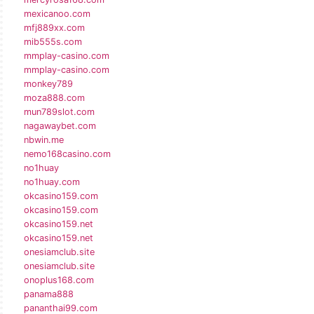
mexicanoo.com
mfj889xx.com
mib555s.com
mmplay-casino.com
mmplay-casino.com
monkey789
moza888.com
mun789slot.com
nagawaybet.com
nbwin.me
nemo168casino.com
no1huay
no1huay.com
okcasino159.com
okcasino159.com
okcasino159.net
okcasino159.net
onesiamclub.site
onesiamclub.site
onoplus168.com
panama888
pananthai99.com