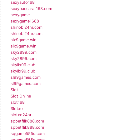
sexyauto168
sexybaccarat168.com
sexygame
sexygame1688
shinobi24hr.com
shinobi24hr.com
six9game.win
six9game.win
sky2899.com
sky2899.com
skylix99.club
skylix99.club
sl99games.com
sl99games.com
Slot
Slot Online
slot168
Slotxo
slotxo24hr
spbetflik888.com
spbetflik888.com
sqgame555s.com
sqgame555s.com