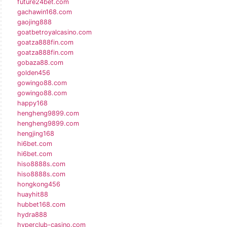
future24bet.com
gachawin168.com
gaojing888
goatbetroyalcasino.com
goatza888fin.com
goatza888fin.com
gobaza88.com
golden456
gowingo88.com
gowingo88.com
happy168
hengheng9899.com
hengheng9899.com
hengjing168
hi6bet.com
hi6bet.com
hiso8888s.com
hiso8888s.com
hongkong456
huayhit88
hubbet168.com
hydra888
hyperclub-casino.com