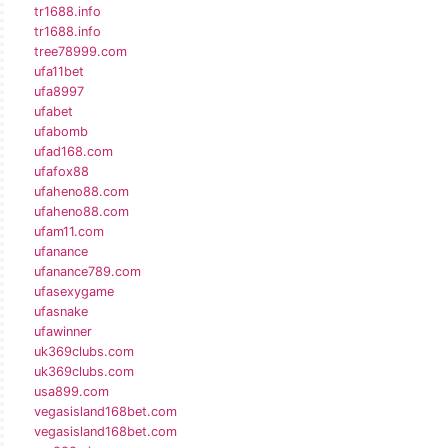
tr1688.info
tr1688.info
tree78999.com
ufa11bet
ufa8997
ufabet
ufabomb
ufad168.com
ufafox88
ufaheno88.com
ufaheno88.com
ufam11.com
ufanance
ufanance789.com
ufasexygame
ufasnake
ufawinner
uk369clubs.com
uk369clubs.com
usa899.com
vegasisland168bet.com
vegasisland168bet.com