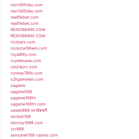
rasri365day.com
rasri365day.com
realflikbet.com
realflikbet.com
RENO88WIN.COM
RENO88WIN.COM
rizzbetx.com
rockstar66win.com
royal99y.com
royaleluxee.com
run24pro.com
runway789s.com
s2kgamewin.com
sagame
sagame168
sagame168th
sagame168th.com
sawan888 เครดิตฟรี
sbobet168
sbotop1688.com
scr888
sexxybet168-casino.com