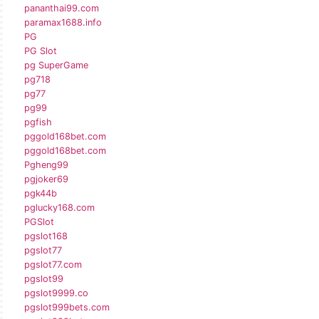
pananthai99.com
paramax1688.info
PG
PG Slot
pg SuperGame
pg718
pg77
pg99
pgfish
pggold168bet.com
pggold168bet.com
Pgheng99
pgjoker69
pgk44b
pglucky168.com
PGSlot
pgslot168
pgslot77
pgslot77.com
pgslot99
pgslot9999.co
pgslot999bets.com