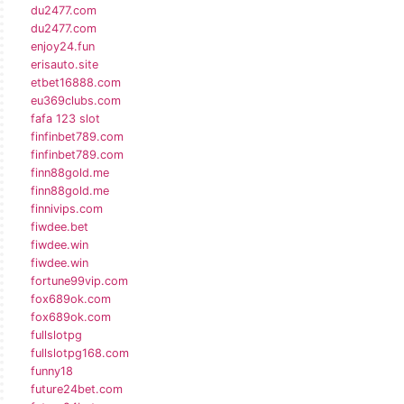
du2477.com
du2477.com
enjoy24.fun
erisauto.site
etbet16888.com
eu369clubs.com
fafa 123 slot
finfinbet789.com
finfinbet789.com
finn88gold.me
finn88gold.me
finnivips.com
fiwdee.bet
fiwdee.win
fiwdee.win
fortune99vip.com
fox689ok.com
fox689ok.com
fullslotpg
fullslotpg168.com
funny18
future24bet.com