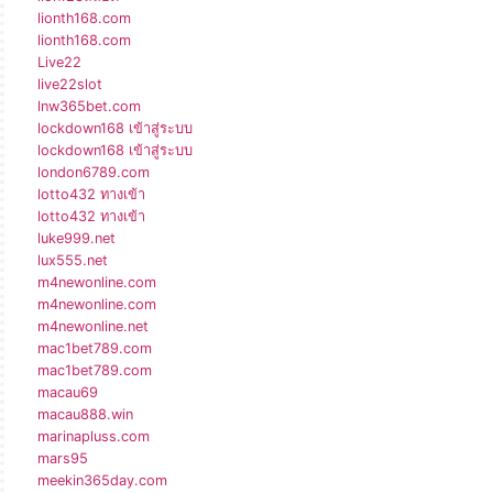
lionth168.com
lionth168.com
Live22
live22slot
lnw365bet.com
lockdown168 เข้าสู่ระบบ
lockdown168 เข้าสู่ระบบ
london6789.com
lotto432 ทางเข้า
lotto432 ทางเข้า
luke999.net
lux555.net
m4newonline.com
m4newonline.com
m4newonline.net
mac1bet789.com
mac1bet789.com
macau69
macau888.win
marinapluss.com
mars95
meekin365day.com