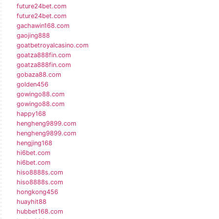
future24bet.com
future24bet.com
gachawin168.com
gaojing888
goatbetroyalcasino.com
goatza888fin.com
goatza888fin.com
gobaza88.com
golden456
gowingo88.com
gowingo88.com
happy168
hengheng9899.com
hengheng9899.com
hengjing168
hi6bet.com
hi6bet.com
hiso8888s.com
hiso8888s.com
hongkong456
huayhit88
hubbet168.com