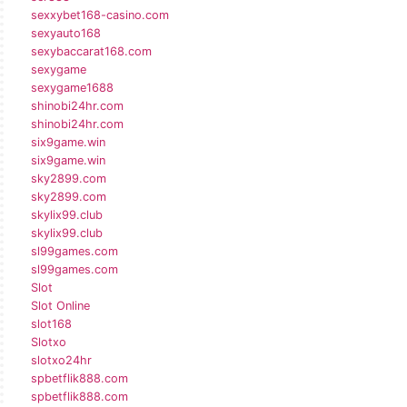
sexxybet168-casino.com
sexyauto168
sexybaccarat168.com
sexygame
sexygame1688
shinobi24hr.com
shinobi24hr.com
six9game.win
six9game.win
sky2899.com
sky2899.com
skylix99.club
skylix99.club
sl99games.com
sl99games.com
Slot
Slot Online
slot168
Slotxo
slotxo24hr
spbetflik888.com
spbetflik888.com