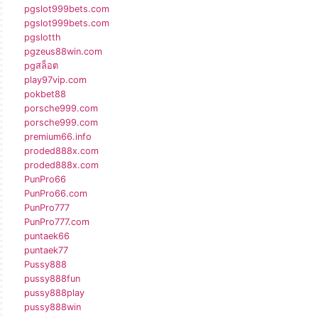
pgslot999bets.com
pgslot999bets.com
pgslotth
pgzeus88win.com
pgสล็อต
play97vip.com
pokbet88
porsche999.com
porsche999.com
premium66.info
proded888x.com
proded888x.com
PunPro66
PunPro66.com
PunPro777
PunPro777.com
puntaek66
puntaek77
Pussy888
pussy888fun
pussy888play
pussy888win