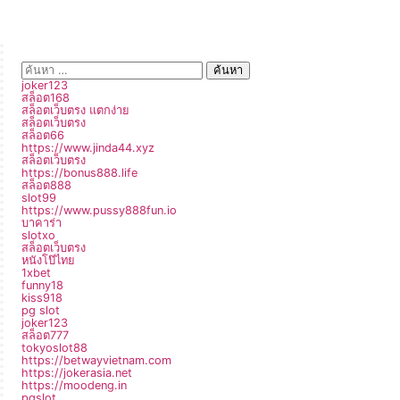
joker123
สล็อต168
สล็อตเว็บตรง แตกง่าย
สล็อตเว็บตรง
สล็อต66
https://www.jinda44.xyz
สล็อตเว็บตรง
https://bonus888.life
สล็อต888
slot99
https://www.pussy888fun.io
บาคาร่า
slotxo
สล็อตเว็บตรง
หนังโป๊ไทย
1xbet
funny18
kiss918
pg slot
joker123
สล็อต777
tokyoslot88
https://betwayvietnam.com
https://jokerasia.net
https://moodeng.in
pgslot