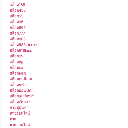
สล็อต168
สล็อต456
สล็อต55
สล็อต66
สล็อต666
สล็อต777
สล็อต888
สล็อต888เว็บตรง
สล็อต918kiss
สล็อต99
สล็อตpg
สล็อตxo
สล็อตพุซซี่
สล็อตมันนี่เกม
สล็อตยูฟ่า
สล็อตออนไลน์
สล็อตเครดิตฟรี
สล็อตเว็บตรง
สวนสุนันทา
หนังออนไลน์
หวย
หวยออนไลน์