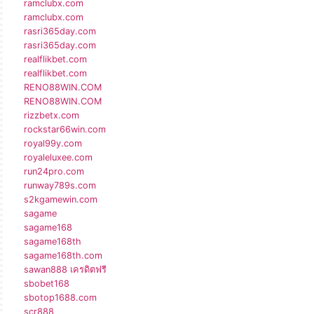
ramclubx.com
ramclubx.com
rasri365day.com
rasri365day.com
realflikbet.com
realflikbet.com
RENO88WIN.COM
RENO88WIN.COM
rizzbetx.com
rockstar66win.com
royal99y.com
royaleluxee.com
run24pro.com
runway789s.com
s2kgamewin.com
sagame
sagame168
sagame168th
sagame168th.com
sawan888 เครดิตฟรี
sbobet168
sbotop1688.com
scr888