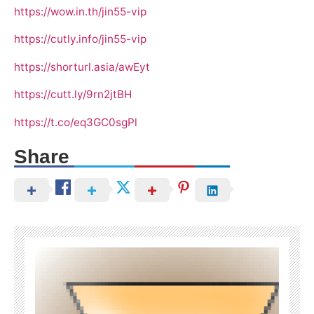
https://wow.in.th/jin55-vip
https://cutly.info/jin55-vip
https://shorturl.asia/awEyt
https://cutt.ly/9rn2jtBH
https://t.co/eq3GC0sgPl
Share