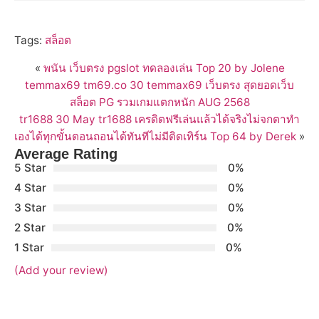
Tags:
สล็อต
«
พนัน เว็บตรง pgslot ทดลองเล่น Top 20 by Jolene
temmax69 tm69.co 30 temmax69 เว็บตรง สุดยอดเว็บ
สล็อต PG รวมเกมแตกหนัก AUG 2568
tr1688 30 May tr1688 เครดิตฟรีเล่นแล้วได้จริงไม่จกตาทำ
เองได้ทุกขั้นตอนถอนได้ทันทีไม่มีติดเทิร์น Top 64 by Derek
»
Average Rating
5 Star
0%
4 Star
0%
3 Star
0%
2 Star
0%
1 Star
0%
(Add your review)