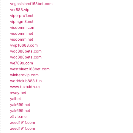
vegasisland168bet.com
ver888.vip
viperpro1.net
vipmgm8.net
visdomm.com
visdomm.net
visdomm.net
vvip16688.com
wdc888bets.com
wdc888bets.com
we789s.com
westbluez168bet.com
winherovip.com
worldclub888.fun
www.tuktukth.us
xway.bet
yaibet
yak699.net
yak699.net
z5vip.me
zeed1911.com
zeed1911.com