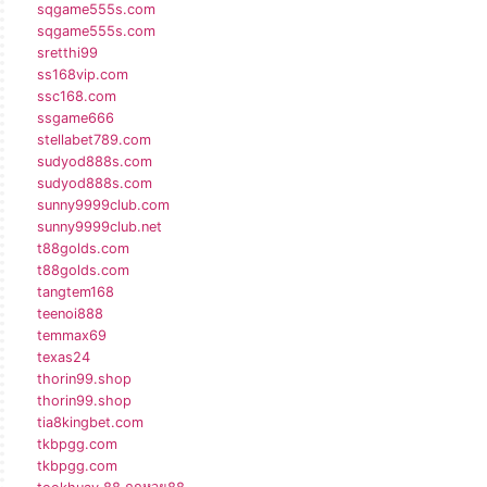
sqgame555s.com
sqgame555s.com
sretthi99
ss168vip.com
ssc168.com
ssgame666
stellabet789.com
sudyod888s.com
sudyod888s.com
sunny9999club.com
sunny9999club.net
t88golds.com
t88golds.com
tangtem168
teenoi888
temmax69
texas24
thorin99.shop
thorin99.shop
tia8kingbet.com
tkbpgg.com
tkbpgg.com