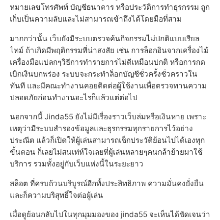
หมายเลขโทรศัพท์ บัญชีธนาคาร หรือประวัติการทำธุรกรรม ถูก
เก็บเป็นความลับและไม่สามารถเข้าถึงได้โดยมือที่สาม
มากกว่านั้น เว็บยังมีระบบตรวจค้นกิจกรรมไม่ปกติแบบเรียล
ไทม์ ถ้าเกิดมีพฤติกรรมที่น่าสงสัย เช่น การล็อกอินจากเครื่องไม้
เครื่องมือแปลกๆวิธีการทำรายการไม่ดีเหมือนปกติ หรือการกด
เบิกเงินบกพร่อง ระบบจะกระทำล็อกบัญชีชั่วครั้งชั่วคราวใน
ทันที และมีคณะทำงานคอยติดต่อผู้ใช้งานเพื่อตรวจทานความ
ปลอดภัยก่อนทำงานอะไรก็แล้วแต่ต่อไป
นอกจากนี้ Jinda55 ยังไม่มีเรื่องราวเว็บล่มหรือเงินหาย เพราะ
เหตุว่ามีระบบสำรองข้อมูลและธุรกรรมทุกรายการไว้อย่าง
ประณีต แล้วก็เปิดให้ผู้เล่นสามารถเช็กประวัติย้อนไปได้เองทุก
ขั้นตอน ก็เลยไม่สนเท่ห์ใจเลยที่ผู้เล่นหลายๆคนกล้าย้ายมาใช้
บริการ รวมทั้งอยู่กับเว็บแห่งนี้ในระยะยาว
สล็อต ที่ครบถ้วนบริบูรณ์อีกทั้งประสิทธิภาพ ความมั่นคงยั่งยืน
และก็ความบริสุทธิ์ใจต่อผู้เล่น
เมื่อดูย้อนกลับไปในทุกมุมมองของ jinda55 จะเห็นได้ชัดเจนว่า