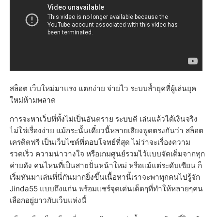
สล็อต เว็บใหม่มาแรง แตกง่าย จ่ายไว ระบบล้ำยุคที่ผู้เล่นยุค
ใหม่ห้ามพลาด
การจะหาเว็บที่ทั้งไม่เป็นอันตราย ระบบดี เล่นแล้วได้เงินจริง
ไม่ใช่เรื่องง่าย แม้กระนั้นเดี๋ยวนี้หลายเสียงพูดตรงกันว่า สล็อต
เครดิตฟรี เป็นเว็บไซต์ที่ตอบโจทย์ที่สุด ไม่ว่าจะเรื่องความ
รวดเร็ว ความน่าวางใจ หรือเกมศูนย์รวมไว้แบบจัดเต็มจากทุก
ค่ายดัง คนไหนที่เป็นสายปั่นหน้าใหม่ หรือแม้แต่ระดับเซียน ก็
เริ่มหันมาเล่นที่นี่กันมากยิ่งขึ้นเนื้อหานี้เราจะพาทุกคนไปรู้จัก
Jinda55 แบบถึงแก่น พร้อมแชร์จุดเด่นเด็ดๆที่ทำให้หลายๆคน
เลือกอยู่ยาวกับเว็บแห่งนี้