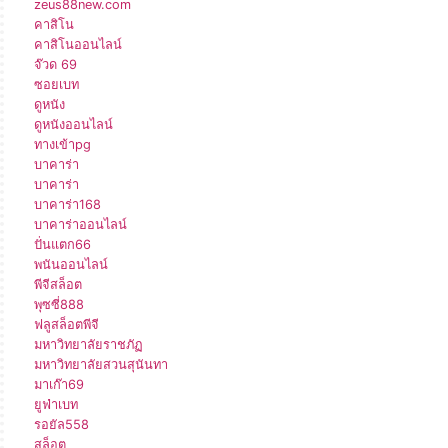
zeus88new.com
คาสิโน
คาสิโนออนไลน์
จ๊วด 69
ซอยเบท
ดูหนัง
ดูหนังออนไลน์
ทางเข้าpg
บาคาร่า
บาคาร่า
บาคาร่า168
บาคาร่าออนไลน์
ปั่นแตก66
พนันออนไลน์
พีจีสล็อต
พุซซี่888
ฟลูสล็อตพีจี
มหาวิทยาลัยราชภัฏ
มหาวิทยาลัยสวนสุนันทา
มาเก๊า69
ยูฟ่าเบท
รอยัล558
สล็อต