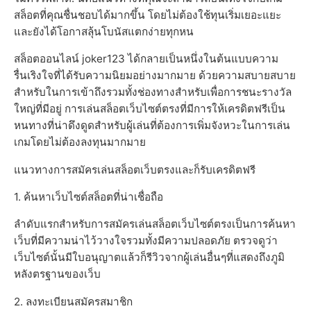
สล็อตที่คุณชื่นชอบได้มากขึ้น โดยไม่ต้องใช้ทุนเริ่มเยอะแยะ
และยังได้โอกาสลุ้นโบนัสแตกง่ายทุกหน
สล็อตออนไลน์ joker123 ได้กลายเป็นหนึ่งในต้นแบบความ
รื่นเริงใจที่ได้รับความนิยมอย่างมากมาย ด้วยความสบายสบาย
สำหรับในการเข้าถึงรวมทั้งช่องทางสำหรับเพื่อการชนะรางวัล
ใหญ่ที่มีอยู่ การเล่นสล็อตเว็บไซต์ตรงที่มีการให้เครดิตฟรีเป็น
หนทางที่น่าดึงดูดสำหรับผู้เล่นที่ต้องการเพิ่มจังหวะในการเล่น
เกมโดยไม่ต้องลงทุนมากมาย
แนวทางการสมัครเล่นสล็อตเว็บตรงและก็รับเครดิตฟรี
1. ค้นหาเว็บไซต์สล็อตที่น่าเชื่อถือ
ลำดับแรกสำหรับการสมัครเล่นสล็อตเว็บไซต์ตรงเป็นการค้นหา
เว็บที่มีความน่าไว้วางใจรวมทั้งมีความปลอดภัย ตรวจดูว่า
เว็บไซต์นั้นมีใบอนุญาตแล้วก็รีวิวจากผู้เล่นอื่นๆที่แสดงถึงภูมิ
หลังตรฐานของเว็บ
2. ลงทะเบียนสมัครสมาชิก