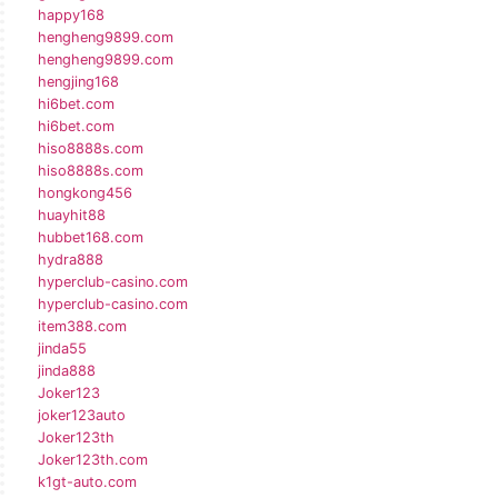
happy168
hengheng9899.com
hengheng9899.com
hengjing168
hi6bet.com
hi6bet.com
hiso8888s.com
hiso8888s.com
hongkong456
huayhit88
hubbet168.com
hydra888
hyperclub-casino.com
hyperclub-casino.com
item388.com
jinda55
jinda888
Joker123
joker123auto
Joker123th
Joker123th.com
k1gt-auto.com