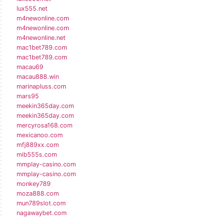
lux555.net
m4newonline.com
m4newonline.com
m4newonline.net
mac1bet789.com
mac1bet789.com
macau69
macau888.win
marinapluss.com
mars95
meekin365day.com
meekin365day.com
mercyrosa168.com
mexicanoo.com
mfj889xx.com
mib555s.com
mmplay-casino.com
mmplay-casino.com
monkey789
moza888.com
mun789slot.com
nagawaybet.com