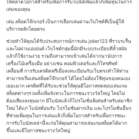
ให้คลาดโอกาสสำหรับเพื่อการรับโบนัสเพิ่มแล้วก็เพิ่มทุนในการ
เล่นของคุณ
เล่น สล็อตโจ๊กเกอร์ เป็นการเลือกเล่นผ่านเว็บไซต์ที่เป็นผู้ให้
บริการหลักโดยตรง
ช่วยทำให้คุณได้รับประสบการณ์การเล่น joker123 ที่ราบระรื่น
และไม่ผ่านเอเย่นต์ เว็บไซต์กลุ่มนี้มักมีระบบระเบียบที่ล้ำสมัย
แล้วก็ใช้งานง่าย รวมถึงสามารถเข้าเล่นได้จากนานัปการ
เครื่องไม้เครื่องมือ อย่างเช่น คอมพิวเตอร์และก็โทรศัพท์
เคลื่อนที่ การรับเครดิตฟรีเมื่อลงทะเบียนกับเว็บตรงทำให้ท่าน
สามารถเริ่มเล่นสล็อตโจ๊กเกอร์ ได้โดยไม่ต้องใช้ทุนของตนเอง
เยอะมาก เครดิตที่ได้รับจะช่วยให้คุณมีโอกาสทดสอบเล่นเกม
สล็อตต่างๆรวมทั้งเพิ่มจังหวะในการชนะรางวัลใหญ่ โดยไม่
ต้องเสี่ยงลงทุนมาก มีโบนัสแล้วก็โปรโมชั่นพิเศษสำหรับสมาชิก
ใหม่ ได้แก่ โบนัสต้อนรับ โปรโมชั่นฝากเงิน และโปรโมชั่นอื่นๆ
ที่ช่วยเพิ่มทุนในการเล่นแล้วก็เพิ่มโอกาสสำหรับเพื่อการชนะ
การรับโบนัสเหล่านี้จะก่อให้คุณสามารถเล่นเกมสล็อตได้มาก
ขึ้นและมีโอกาสชนะรางวัลใหญ่