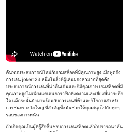
ค้นพบประสบการณ์ใหม่กับเกมสล็อตที่มีคุณภาพสูง เมื่อพูดถึง
การเล่น joker123 หนึ่งในสิ่งที่ผู้เล่นมองหามากที่สุดคือ
ประสบการณ์การเล่นที่น่าตื่นเต้นและก็มีคุณภาพ เกมสล็อตที่มี
คุณภาพสูงไม่เพียงแค่เสนอกราฟิกที่งดงามและเสียงที่น่าระทึก
ใจ แม้กระนั้นยังมาพร้อมกับการเล่นที่ท้าและก็โอกาสสำหรับ
การชนะรางวัลใหญ่ ที่สำคัญซึ่งมันช่วยให้คุณสนุกไปกับทุกๆ
รอบของการพนัน
ถ้าเกิดคุณเป็นผู้ที่รู้สึกชื่นชอบการเล่นสล็อตแล้วก็ปรารถนาค้น