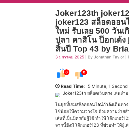
Joker123th joker12
joker123 สล็อตออนไ
ใหม่ รับเลย 500 วันเ
ปลา คาสิโน ป๊อกเด้
สิ้นปี Top 43 by Bri
3 มกราคม 2025
| By Jonathan Taylor | F
0
0
Read Time:
5 Minute, 1 Second
Joker123th สล็อตเว็บตรง เล่นง่า
ในยุคที่เกมสล็อตออนไลน์กำลังเดินทางมา
ใช้น้อยให้ความวางใจ ด้วยความง่ายสำ
เล่นที่เป็นมิตรกับผู้ใช้ ทำให้ โจ๊กเกอ
จากนี้ยังมี โจ๊กเกอร์123 ที่ช่วยทำให้ผ