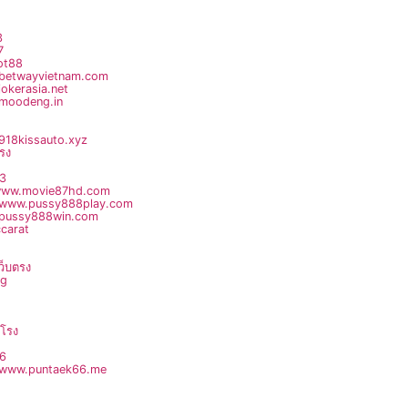
3
7
ot88
/betwayvietnam.com
jokerasia.net
/moodeng.in
/918kissauto.xyz
รง
23
/www.movie87hd.com
/www.pussy888play.com
/pussy888win.com
carat
ว็บตรง
pg
นโรง
6
/www.puntaek66.me