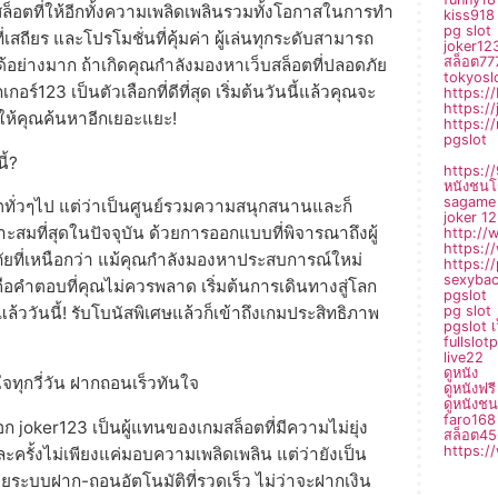
ล็อตที่ให้อีกทั้งความเพลิดเพลินรวมทั้งโอกาสในการทำ
kiss918
pg slot
สถียร และโปรโมชั่นที่คุ้มค่า ผู้เล่นทุกระดับสามารถ
joker12
สล็อต77
อย่างมาก ถ้าเกิดคุณกำลังมองหาเว็บสล็อตที่ปลอดภัย
tokyosl
กอร์123 เป็นตัวเลือกที่ดีที่สุด เริ่มต้นวันนี้แล้วคุณจะ
https:/
https://
ห้คุณค้นหาอีกเยอะแยะ!
https:/
pgslot
ี้?
https:/
หนังชนโ
sagame
ตทั่วๆไป แต่ว่าเป็นศูนย์รวมความสนุกสนานและก็
joker 1
าะสมที่สุดในปัจจุบัน ด้วยการออกแบบที่พิจารณาถึงผู้
http:/
https:/
ภัยที่เหนือกว่า แม้คุณกำลังมองหาประสบการณ์ใหม่
https:/
sexybac
คือคำตอบที่คุณไม่ควรพลาด เริ่มต้นการเดินทางสู่โลก
pgslot
pg slot
้ววันนี้! รับโบนัสพิเศษแล้วก็เข้าถึงเกมประสิทธิภาพ
pgslot เ
fullslot
live22
ดูหนัง
จทุกวี่วัน ฝากถอนเร็วทันใจ
ดูหนังฟรี
ดูหนังช
faro168
ลือก joker123 เป็นผู้แทนของเกมสล็อตที่มีความไม่ยุ่ง
สล็อต45
https:/
ครั้งไม่เพียงแค่มอบความเพลิดเพลิน แต่ว่ายังเป็น
ด้วยระบบฝาก-ถอนอัตโนมัติที่รวดเร็ว ไม่ว่าจะฝากเงิน