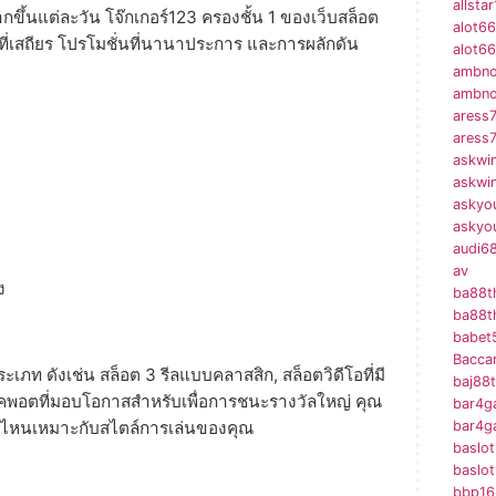
allsta
กขึ้นแต่ละวัน โจ๊กเกอร์123 ครองชั้น 1 ของเว็บสล็อต
alot66
บที่เสถียร โปรโมชั่นที่นานาประการ และการผลักดัน
alot6
ambno
ambno
aress
aress
askwin
askwin
askyo
askyo
audi6
av
ง
ba88t
ba88t
babet
Bacca
ท ดังเช่น สล็อต 3 รีลแบบคลาสสิก, สล็อตวิดีโอที่มี
baj88
็คพอตที่มอบโอกาสสำหรับเพื่อการชนะรางวัลใหญ่ คุณ
bar4g
bar4g
กมไหนเหมาะกับสไตล์การเล่นของคุณ
baslo
baslo
bbp16