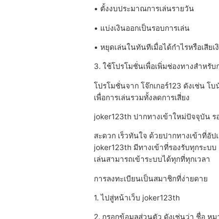
• ตั้งงบประมาณการเล่นรายวัน
• แบ่งเงินออกเป็นรอบการเล่น
• หยุดเล่นในทันทีเมื่อได้กำไรหรือเสีย
3. ใช้โปรโมชั่นเพื่อเพิ่มช่องทางสำหร
โปรโมชั่นจาก โจ๊กเกอร์123 ดังเช่น โบ
เพื่อการเล่นรวมทั้งลดการเสี่ยง
joker123th ปากทางเข้าใหม่ปัจจุบัน 
สะดวก เร็วทันใจ ด้วยปากทางเข้าที่อัปเ
joker123th มีทางเข้าที่รองรับทุกระบบ
เล่นสามารถเข้าระบบได้ทุกที่ทุกเวลา
การลงทะเบียนเป็นสมาชิกที่ง่ายดาย
1. ไปสู่หน้าเว็บ joker123th
2. กรอกข้อมูลส่วนตัว ดังเช่นว่า ชื่อ 