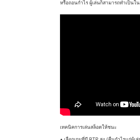
หรือถอนกำไร ผู้เล่นก็สามารถทำเป็นในเ
เทคนิคการเล่นสล็อตให้ชนะ
• เลือกเกมที่มี RTP สูง (คืนกำไรแก่ผู้เล่