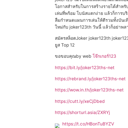
โอกาสสำหรับในการสร้างรายได้สำหรับผ
เล่นที่พร้อม โบนัสแตกง่าย แล้วก็การบริก
ลืมกำหนดแผนการเล่นให้ดีรวมทั้งบันเท
ใหม่กับ joker123th วันนี้ แล้วก็อย่า
สมัครสล็อตJoker joker123th joker123
ยูส Top 12
ขอขอบคุณby web
โจ๊กเกอร์123
https://bit.ly/joker123ths-net
https://rebrand.ly/joker123ths-net
https://wow.in.th/joker123ths-net
https://cutt.ly/xeCjDbed
https://shorturl.asia/ZXRYj
https://t.co/HBonTuBYZV