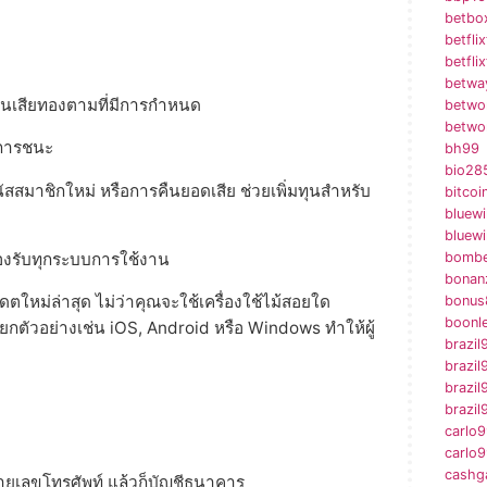
betbo
betflix
betflix
betwa
เงินเสียทองตามที่มีการกำหนด
betwo
betwo
ับการชนะ
bh99
bio28
นัสสมาชิกใหม่ หรือการคืนยอดเสีย ช่วยเพิ่มทุนสำหรับ
bitcoi
bluewi
bluewi
รองรับทุกระบบการใช้งาน
bombe
bonan
ดตใหม่ล่าสุด ไม่ว่าคุณจะใช้เครื่องใช้ไม้สอยใด
bonus
boonl
 ยกตัวอย่างเช่น iOS, Android หรือ Windows ทำให้ผู้
brazil
brazil
brazil
brazil
carlo9
carlo9
cashg
หมายเลขโทรศัพท์ แล้วก็บัญชีธนาคาร