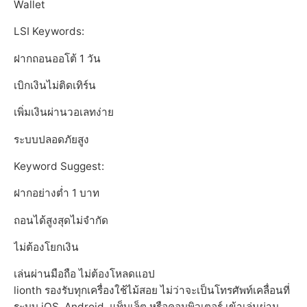
Wallet
LSI Keywords:
ฝากถอนออโต้ 1 วัน
เบิกเงินไม่ติดเทิร์น
เพิ่มเงินผ่านวอเลทง่าย
ระบบปลอดภัยสูง
Keyword Suggest:
ฝากอย่างต่ำ 1 บาท
ถอนได้สูงสุดไม่จำกัด
ไม่ต้องโยกเงิน
เล่นผ่านมือถือ ไม่ต้องโหลดแอป
lionth รองรับทุกเครื่องใช้ไม้สอย ไม่ว่าจะเป็นโทรศัพท์เคลื่อนที่
ระบบ iOS, Android, แท็บเล็ต หรือคอมพิวเตอร์ เข้าเล่นผ่าน