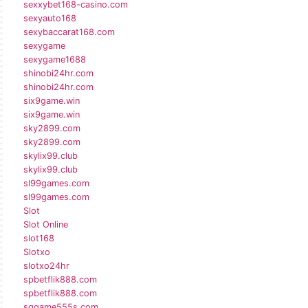
sexxybet168-casino.com
sexyauto168
sexybaccarat168.com
sexygame
sexygame1688
shinobi24hr.com
shinobi24hr.com
six9game.win
six9game.win
sky2899.com
sky2899.com
skylix99.club
skylix99.club
sl99games.com
sl99games.com
Slot
Slot Online
slot168
Slotxo
slotxo24hr
spbetflik888.com
spbetflik888.com
sqgame555s.com