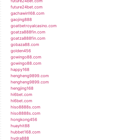
future24bet.com
future24bet.com
gachawin168.com
gaojing888
goatbetroyalcasino.com
goatza888fin.com
goatza888fin.com
gobaza88.com
golden456
gowingo88.com
gowingo88.com
happy168
hengheng9899.com
hengheng9899.com
hengjing168
hi6bet.com
hi6bet.com
hiso8888s.com
hiso8888s.com
hongkong456
huayhit88
hubbet168.com
hydra888