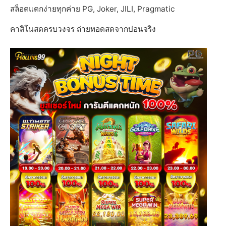
สล็อตแตกง่ายทุกค่าย PG, Joker, JILI, Pragmatic
คาสิโนสดครบวงจร ถ่ายทอดสดจากบ่อนจริง