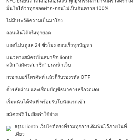
KYC ยืนยันตัวตนก่อนถอนเงิน ทุกธุรกรรมสามารถตรวจตราได้
มั่นใจได้ว่าทุกยอดฝาก-ถอนไม่เป็นอันตราย 100%
ไม่มีประวัติความเป็นมาโกง
ถอนเงินได้จริงทุกยอด
แอดไม่นดูแล 24 ชั่วโมง ตอบเร็วทุกปัญหา
แนวทางสมัครเป็นสมาชิก lionth
คลิก “สมัครสมาชิก” บนหน้าเว็บ
กรอกเบอร์โทรศัพท์ แล้วก็รับรองรหัส OTP
ตั้งรหัสผ่าน และเชื่อมบัญชีธนาคารหรือวอเลท
เริ่มพนันได้ทันที พร้อมรับโบนัสแรกเข้า
สมัครฟรี ไม่เสียค่าใช้จ่าย
สรุป: lionth เว็บไซต์ตรงที่รวมทุกการเดิมพันไว้ภายในที่
เดียว