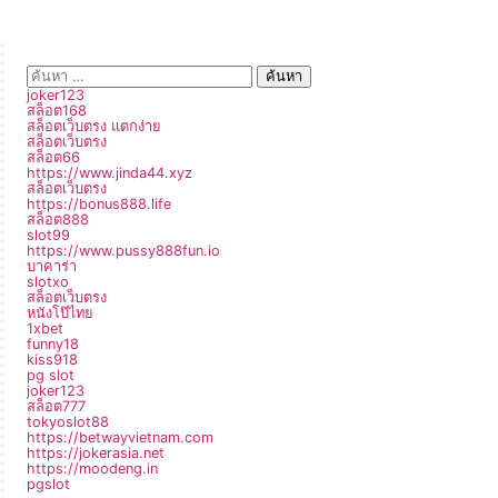
joker123
สล็อต168
สล็อตเว็บตรง แตกง่าย
สล็อตเว็บตรง
สล็อต66
https://www.jinda44.xyz
สล็อตเว็บตรง
https://bonus888.life
สล็อต888
slot99
https://www.pussy888fun.io
บาคาร่า
slotxo
สล็อตเว็บตรง
หนังโป๊ไทย
1xbet
funny18
kiss918
pg slot
joker123
สล็อต777
tokyoslot88
https://betwayvietnam.com
https://jokerasia.net
https://moodeng.in
pgslot