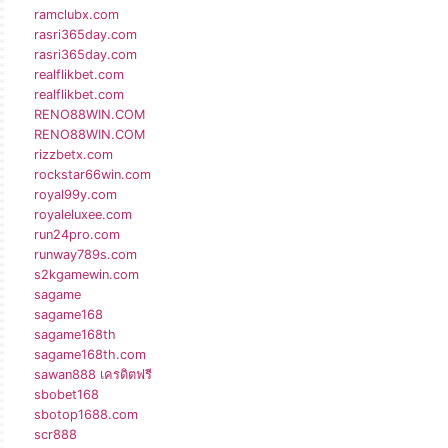
ramclubx.com
rasri365day.com
rasri365day.com
realflikbet.com
realflikbet.com
RENO88WIN.COM
RENO88WIN.COM
rizzbetx.com
rockstar66win.com
royal99y.com
royaleluxee.com
run24pro.com
runway789s.com
s2kgamewin.com
sagame
sagame168
sagame168th
sagame168th.com
sawan888 เครดิตฟรี
sbobet168
sbotop1688.com
scr888