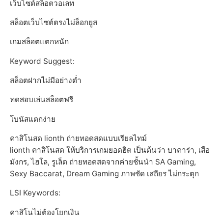
เว็บไซต์สล็อตวอเลท
สล็อตเว็บไซต์ตรงไม่ล็อกยูส
เกมสล็อตแตกหนัก
Keyword Suggest:
สล็อตฝากไม่มีอย่างต่ำ
ทดสอบเล่นสล็อตฟรี
โบนัสแตกง่าย
คาสิโนสด lionth ถ่ายทอดสดแบบเรียลไทม์
lionth คาสิโนสด ให้บริการเกมยอดฮิต เป็นต้นว่า บาคาร่า, เสือ
มังกร, ไฮโล, รูเล็ต ถ่ายทอดสดจากค่ายชั้นนำ SA Gaming,
Sexy Baccarat, Dream Gaming ภาพชัด เสถียร ไม่กระตุก
LSI Keywords:
คาสิโนไม่ต้องโยกเงิน