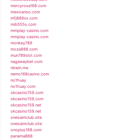
mercyrosa168.com
mexicanoo.com
mfj889xx.com
mib555s.com
mmplay-casino.com
mmplay-casino.com
monkey789
moza888.com
mun789slot.com
nagawaybet.com
nbwin.me
nemo168casino.com
no1huay
no1huay.com
okcasino159.com
okcasino159.com
okcasino159.net
okcasino159.net
onesiamclub.site
onesiamclub.site
onoplus168.com
panama888