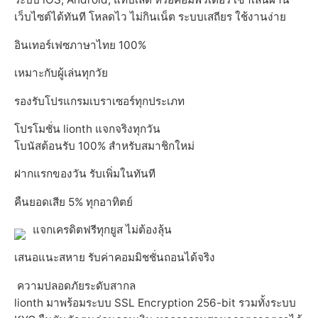
เว็บไซต์ได้ทันที โหลดไว ไม่กินเน็ต ระบบเสถียร ใช้งานง่าย
อินเทอร์เฟซภาษาไทย 100%
เหมาะกับผู้เล่นทุกวัย
รองรับโปรแกรมเบราเซอร์ทุกประเภท
โปรโมชั่น lionth แจกจริงทุกวัน
โบนัสต้อนรับ 100% สำหรับสมาชิกใหม่
ฝากแรกของวัน รับเพิ่มในทันที
คืนยอดเสีย 5% ทุกอาทิตย์
แจกเครดิตฟรีทุกยูส ไม่ต้องลุ้น
เสนอแนะสหาย รับค่าคอมมิชชั่นถอนได้จริง
️ ความปลอดภัยระดับสากล
lionth มาพร้อมระบบ SSL Encryption 256-bit รวมทั้งระบบ