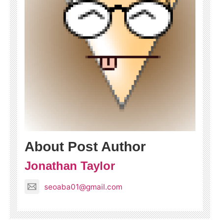
About Post Author
Jonathan Taylor
seoaba01@gmail.com