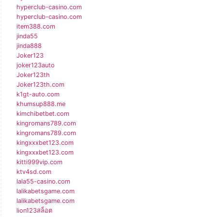
hyperclub-casino.com
hyperclub-casino.com
item388.com
jinda55
jinda888
Joker123
joker123auto
Joker123th
Joker123th.com
k1gt-auto.com
khumsup888.me
kimchibetbet.com
kingromans789.com
kingromans789.com
kingxxxbet123.com
kingxxxbet123.com
kitti999vip.com
ktv4sd.com
lala55-casino.com
lalikabetsgame.com
lalikabetsgame.com
lion123สล็อต