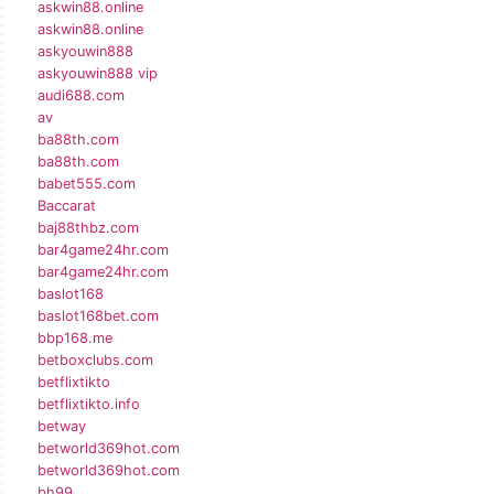
askwin88.online
askwin88.online
askyouwin888
askyouwin888 vip
audi688.com
av
ba88th.com
ba88th.com
babet555.com
Baccarat
baj88thbz.com
bar4game24hr.com
bar4game24hr.com
baslot168
baslot168bet.com
bbp168.me
betboxclubs.com
betflixtikto
betflixtikto.info
betway
betworld369hot.com
betworld369hot.com
bh99