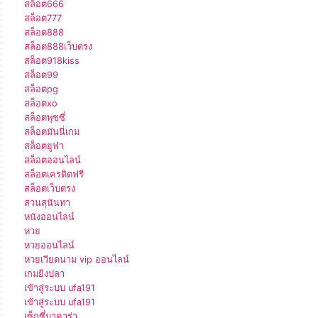
สล็อต666
สล็อต777
สล็อต888
สล็อต888เว็บตรง
สล็อต918kiss
สล็อต99
สล็อตpg
สล็อตxo
สล็อตพุซซี่
สล็อตมันนี่เกม
สล็อตยูฟ่า
สล็อตออนไลน์
สล็อตเครดิตฟรี
สล็อตเว็บตรง
สวนสุนันทา
หนังออนไลน์
หวย
หวยออนไลน์
หวยเวียดนาม vip ออนไลน์
เกมยิงปลา
เข้าสู่ระบบ ufa191
เข้าสู่ระบบ ufa191
เซ็กซี่บาคาร่า