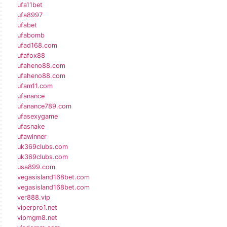
ufa11bet
ufa8997
ufabet
ufabomb
ufad168.com
ufafox88
ufaheno88.com
ufaheno88.com
ufam11.com
ufanance
ufanance789.com
ufasexygame
ufasnake
ufawinner
uk369clubs.com
uk369clubs.com
usa899.com
vegasisland168bet.com
vegasisland168bet.com
ver888.vip
viperpro1.net
vipmgm8.net