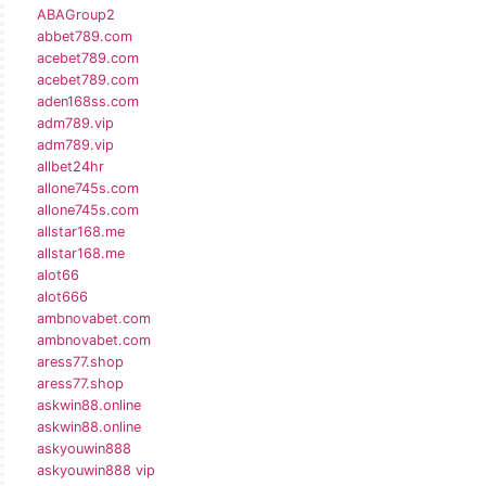
ABAGroup2
abbet789.com
acebet789.com
acebet789.com
aden168ss.com
adm789.vip
adm789.vip
allbet24hr
allone745s.com
allone745s.com
allstar168.me
allstar168.me
alot66
alot666
ambnovabet.com
ambnovabet.com
aress77.shop
aress77.shop
askwin88.online
askwin88.online
askyouwin888
askyouwin888 vip