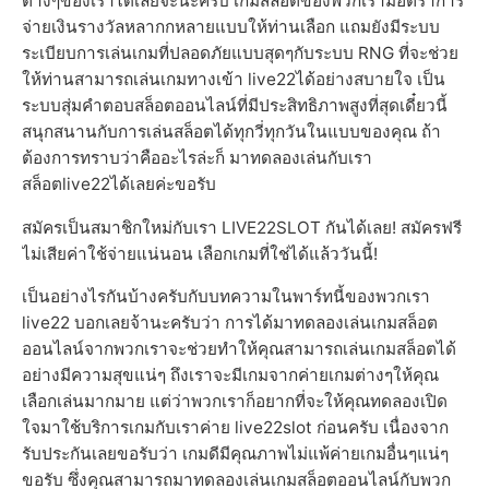
ต่างๆของเราได้เลยจ้ะนะครับ เกมสล็อตของพวกเรามีอัตราการ
จ่ายเงินรางวัลหลากกหลายแบบให้ท่านเลือก แถมยังมีระบบ
ระเบียบการเล่นเกมที่ปลอดภัยแบบสุดๆกับระบบ RNG ที่จะช่วย
ให้ท่านสามารถเล่นเกมทางเข้า live22ได้อย่างสบายใจ เป็น
ระบบสุ่มคำตอบสล็อตออนไลน์ที่มีประสิทธิภาพสูงที่สุดเดี๋ยวนี้
สนุกสนานกับการเล่นสล็อตได้ทุกวี่ทุกวันในแบบของคุณ ถ้า
ต้องการทราบว่าคืออะไรล่ะก็ มาทดลองเล่นกับเรา
สล็อตlive22ได้เลยค่ะขอรับ
สมัครเป็นสมาชิกใหม่กับเรา LIVE22SLOT กันได้เลย! สมัครฟรี
ไม่เสียค่าใช้จ่ายแน่นอน เลือกเกมที่ใช่ได้แล้ววันนี้!
เป็นอย่างไรกันบ้างครับกับบทความในพาร์ทนี้ของพวกเรา
live22 บอกเลยจ้านะครับว่า การได้มาทดลองเล่นเกมสล็อต
ออนไลน์จากพวกเราจะช่วยทำให้คุณสามารถเล่นเกมสล็อตได้
อย่างมีความสุขแน่ๆ ถึงเราจะมีเกมจากค่ายเกมต่างๆให้คุณ
เลือกเล่นมากมาย แต่ว่าพวกเราก็อยากที่จะให้คุณทดลองเปิด
ใจมาใช้บริการเกมกับเราค่าย live22slot ก่อนครับ เนื่องจาก
รับประกันเลยขอรับว่า เกมดีมีคุณภาพไม่แพ้ค่ายเกมอื่นๆแน่ๆ
ขอรับ ซึ่งคุณสามารถมาทดลองเล่นเกมสล็อตออนไลน์กับพวก