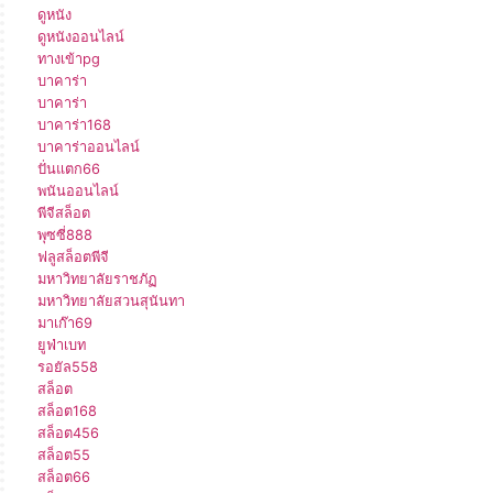
ดูหนัง
ดูหนังออนไลน์
ทางเข้าpg
บาคาร่า
บาคาร่า
บาคาร่า168
บาคาร่าออนไลน์
ปั่นแตก66
พนันออนไลน์
พีจีสล็อต
พุซซี่888
ฟลูสล็อตพีจี
มหาวิทยาลัยราชภัฏ
มหาวิทยาลัยสวนสุนันทา
มาเก๊า69
ยูฟ่าเบท
รอยัล558
สล็อต
สล็อต168
สล็อต456
สล็อต55
สล็อต66