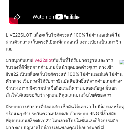
LIVE22SLOT สล็อตเว็บไซต์ตรงแท้ 100% ไม่ผ่านเอเย่นต์ ไม่
ผ่านตัวกลาง เว็บตรงที่เยี่ยมที่สุดตอนนี้ ลงทะเบียนเป็นสมาชิก
เลย!
มาสนุกกับเกม
live22slot
กับเว็บที่ได้รับมาตรฐานและการ
รับรองที่ดีที่สุดจากค่ายเกมชั้นนำสุดยอดต่างๆเรา ทางเข้า
live22 เป็นสล็อตเว็บไซต์ตรงแท้ 100% ไม่ผ่านเอเย่นต์ ไม่ผ่าน
ตัวกลาง เว็บตรงที่ได้รับการยืนยันลิขสิทธิ์แท้จากค่ายเกมต่างๆ
จำนวนมาก มีความน่าเชื่อถือและก็ความปลอดภัยสูง มั่นอก
มั่นใจได้เลยขอรับว่า ทุกเกมที่คุณเล่นบนเว็บไซต์ของเรา
มีระบบการทำงานที่ปลอดภัย เชื่อมั่นได้เลยว่า ไม่มีล็อกผลหรือทุ
จริตแน่ๆ ค้ำประกันความปลอดภัยด้วยระบบ RNG ที่ล้ำสมัย
ที่สุดบนเกมสล็อตlive22 ไม่พลาดโปรโมชั่นและก็กิจกรรมอีก
มาก ตอบปัญหาสไตล์การเล่นของคุณได้อย่างพอดี มี