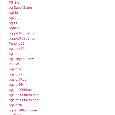
PG Slot
pg SuperGame
pg718
pg77
pg99
pgfish
pggold168bet.com
pggold168bet.com
Pgheng99
pgjoker69
pgk44b
pglucky168.com
PGSlot
pgslot168
pgslot77
pgslot77.com
pgslot99
pgslot9999.co
pgslot999bets.com
pgslot999bets.com
pgslotth
pgzeus88win.com