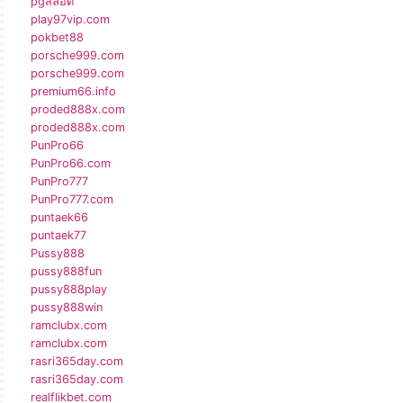
pgสล็อต
play97vip.com
pokbet88
porsche999.com
porsche999.com
premium66.info
proded888x.com
proded888x.com
PunPro66
PunPro66.com
PunPro777
PunPro777.com
puntaek66
puntaek77
Pussy888
pussy888fun
pussy888play
pussy888win
ramclubx.com
ramclubx.com
rasri365day.com
rasri365day.com
realflikbet.com