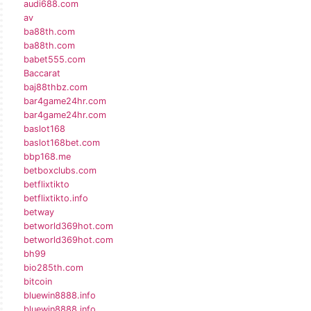
audi688.com
av
ba88th.com
ba88th.com
babet555.com
Baccarat
baj88thbz.com
bar4game24hr.com
bar4game24hr.com
baslot168
baslot168bet.com
bbp168.me
betboxclubs.com
betflixtikto
betflixtikto.info
betway
betworld369hot.com
betworld369hot.com
bh99
bio285th.com
bitcoin
bluewin8888.info
bluewin8888.info