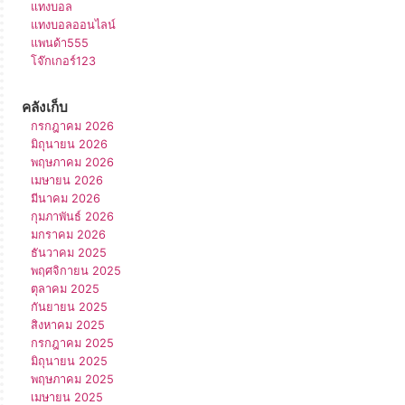
แทงบอล
แทงบอลออนไลน์
แพนด้า555
โจ๊กเกอร์123
คลังเก็บ
กรกฎาคม 2026
มิถุนายน 2026
พฤษภาคม 2026
เมษายน 2026
มีนาคม 2026
กุมภาพันธ์ 2026
มกราคม 2026
ธันวาคม 2025
พฤศจิกายน 2025
ตุลาคม 2025
กันยายน 2025
สิงหาคม 2025
กรกฎาคม 2025
มิถุนายน 2025
พฤษภาคม 2025
เมษายน 2025