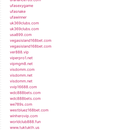
ufasexygame
ufasnake
ufawinner
uk369clubs.com
uk369clubs.com
usa899.com
vegasisland168bet.com
vegasisland168bet.com
ver888.vip
viperpro1.net
vipmgm8.net
visdomm.com
visdomm.net
visdomm.net
vvip16688.com
wdc888bets.com
wdc888bets.com
we789s.com
westbluez168bet.com
winherovip.com
worldclub888.fun
www.tuktukth.us