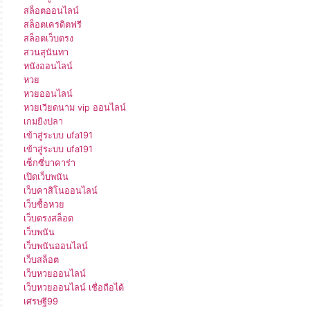
สล็อตออนไลน์
สล็อตเครดิตฟรี
สล็อตเว็บตรง
สวนสุนันทา
หนังออนไลน์
หวย
หวยออนไลน์
หวยเวียดนาม vip ออนไลน์
เกมยิงปลา
เข้าสู่ระบบ ufa191
เข้าสู่ระบบ ufa191
เซ็กซี่บาคาร่า
เปิดเว็บพนัน
เว็บคาสิโนออนไลน์
เว็บซื้อหวย
เว็บตรงสล็อต
เว็บพนัน
เว็บพนันออนไลน์
เว็บสล็อต
เว็บหวยออนไลน์
เว็บหวยออนไลน์ เชื่อถือได้
เศรษฐี99