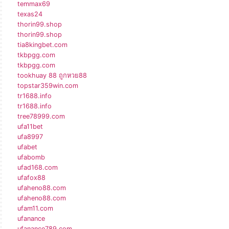
temmax69
texas24
thorin99.shop
thorin99.shop
tia8kingbet.com
tkbpgg.com
tkbpgg.com
tookhuay 88 ถูกหวย88
topstar359win.com
tr1688.info
tr1688.info
tree78999.com
ufa11bet
ufa8997
ufabet
ufabomb
ufad168.com
ufafox88
ufaheno88.com
ufaheno88.com
ufam11.com
ufanance
ufanance789.com