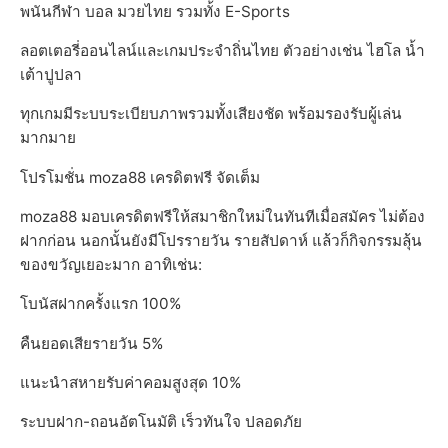
พนันกีฬา บอล มวยไทย รวมทั้ง E-Sports
ลอตเตอรี่ออนไลน์และเกมประจำถิ่นไทย ตัวอย่างเช่น ไฮโล น้ำ
เต้าปูปลา
ทุกเกมมีระบบระเบียบภาพรวมทั้งเสียงชัด พร้อมรองรับผู้เล่น
มากมาย
โปรโมชั่น moza88 เครดิตฟรี จัดเต็ม
moza88 มอบเครดิตฟรีให้สมาชิกใหม่ในทันทีเมื่อสมัคร ไม่ต้อง
ฝากก่อน นอกนั้นยังมีโปรรายวัน รายสัปดาห์ แล้วก็กิจกรรมลุ้น
ของขวัญเยอะมาก อาทิเช่น:
โบนัสฝากครั้งแรก 100%
คืนยอดเสียรายวัน 5%
แนะนำสหายรับค่าคอมสูงสุด 10%
ระบบฝาก-ถอนอัตโนมัติ เร็วทันใจ ปลอดภัย