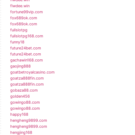
fiwdee.win
fortune99vip.com
fox689ok.com
fox689ok.com
fullslotpg
fullslotpg168.com
funny18
future24bet.com
future24bet.com
gachawin168.com
gaojing888
goatbetroyalcasino.com
goatza888fin.com
goatza888fin.com
gobaza88.com
golden456
gowingo88.com
gowingo88.com
happy168
hengheng9899.com
hengheng9899.com
hengjing168