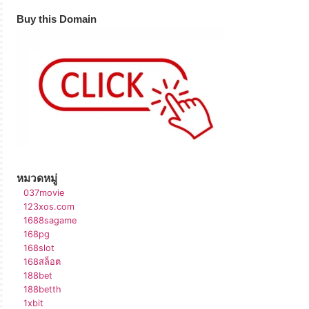
Buy this Domain
หมวดหมู่
037movie
123xos.com
1688sagame
168pg
168slot
168สล็อต
188bet
188betth
1xbit