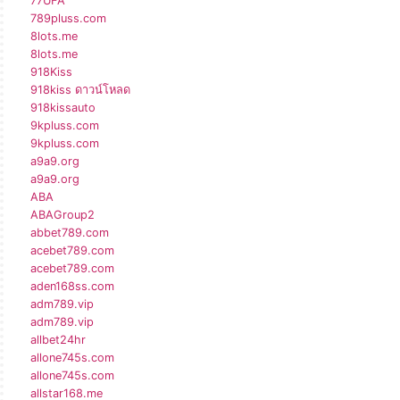
77UFA
789pluss.com
8lots.me
8lots.me
918Kiss
918kiss ดาวน์โหลด
918kissauto
9kpluss.com
9kpluss.com
a9a9.org
a9a9.org
ABA
ABAGroup2
abbet789.com
acebet789.com
acebet789.com
aden168ss.com
adm789.vip
adm789.vip
allbet24hr
allone745s.com
allone745s.com
allstar168.me