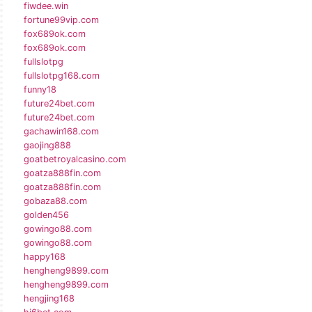
fiwdee.win
fortune99vip.com
fox689ok.com
fox689ok.com
fullslotpg
fullslotpg168.com
funny18
future24bet.com
future24bet.com
gachawin168.com
gaojing888
goatbetroyalcasino.com
goatza888fin.com
goatza888fin.com
gobaza88.com
golden456
gowingo88.com
gowingo88.com
happy168
hengheng9899.com
hengheng9899.com
hengjing168