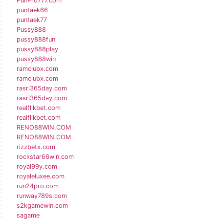
PunPro777.com
puntaek66
puntaek77
Pussy888
pussy888fun
pussy888play
pussy888win
ramclubx.com
ramclubx.com
rasri365day.com
rasri365day.com
realflikbet.com
realflikbet.com
RENO88WIN.COM
RENO88WIN.COM
rizzbetx.com
rockstar66win.com
royal99y.com
royaleluxee.com
run24pro.com
runway789s.com
s2kgamewin.com
sagame