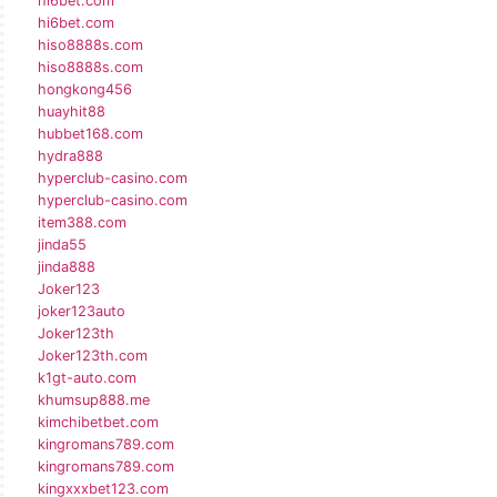
hi6bet.com
hi6bet.com
hiso8888s.com
hiso8888s.com
hongkong456
huayhit88
hubbet168.com
hydra888
hyperclub-casino.com
hyperclub-casino.com
item388.com
jinda55
jinda888
Joker123
joker123auto
Joker123th
Joker123th.com
k1gt-auto.com
khumsup888.me
kimchibetbet.com
kingromans789.com
kingromans789.com
kingxxxbet123.com