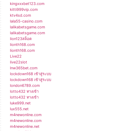
kingxxxbet123.com
kitti999vip.com
ktv4sd.com
lala55-casino.com
lalikabetsgame.com
lalikabetsgame.com
lion123สล็อต
lionth168.com
lionth168.com
Live22
live22slot
lnw365bet.com
lockdown168 เข้าสู่ระบบ
lockdown168 เข้าสู่ระบบ
london6789.com
lotto432 ทางเข้า
lotto432 ทางเข้า
luke999.net
lux555.net
m4newonline.com
m4newonline.com
m4newonline.net