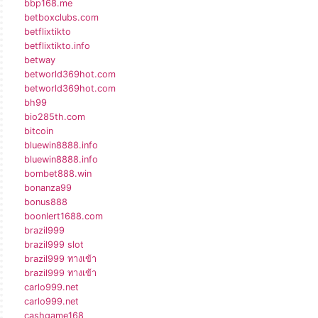
bbp168.me
betboxclubs.com
betflixtikto
betflixtikto.info
betway
betworld369hot.com
betworld369hot.com
bh99
bio285th.com
bitcoin
bluewin8888.info
bluewin8888.info
bombet888.win
bonanza99
bonus888
boonlert1688.com
brazil999
brazil999 slot
brazil999 ทางเข้า
brazil999 ทางเข้า
carlo999.net
carlo999.net
cashgame168