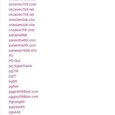
okcasino159.com
okcasino159.net
okcasino159.net
onesiamclub.site
onesiamclub.site
onoplus168.com
panama888
pananthai99.com
pananthai99.com
paramax1688.info
PG
PG Slot
pg SuperGame
pg718
pg77
pg99
pgfish
pggold168bet.com
pggold168bet.com
Pgheng99
pgjoker69
pgk44b