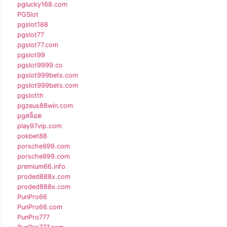
pglucky168.com
PGSlot
pgslot168
pgslot77
pgslot77.com
pgslot99
pgslot9999.co
pgslot999bets.com
pgslot999bets.com
pgslotth
pgzeus88win.com
pgสล็อต
play97vip.com
pokbet88
porsche999.com
porsche999.com
premium66.info
proded888x.com
proded888x.com
PunPro66
PunPro66.com
PunPro777