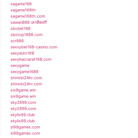
sagame168
sagame168th
sagame168th.com
sawan888 เครดิตฟรี
sbobet168
sbotop1688.com
scr888
sexxybet168-casino.com
sexyauto168
sexybaccarat168.com
sexygame
sexygame1688
shinobi24hr.com
shinobi24hr.com
six9game.win
six9game.win
sky2899.com
sky2899.com
skylix99.club
skylix99.club
sl99games.com
sl99games.com