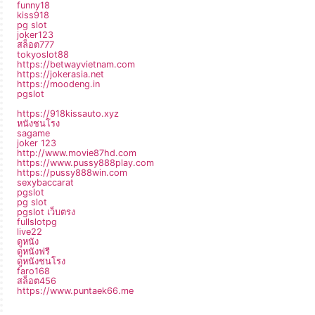
funny18
kiss918
pg slot
joker123
สล็อต777
tokyoslot88
https://betwayvietnam.com
https://jokerasia.net
https://moodeng.in
pgslot
https://918kissauto.xyz
หนังชนโรง
sagame
joker 123
http://www.movie87hd.com
https://www.pussy888play.com
https://pussy888win.com
sexybaccarat
pgslot
pg slot
pgslot เว็บตรง
fullslotpg
live22
ดูหนัง
ดูหนังฟรี
ดูหนังชนโรง
faro168
สล็อต456
https://www.puntaek66.me