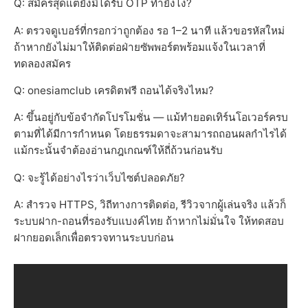
Q: สมัครสุดแต่ยังมิได้รับ OTP ทำยังไง?
A: ตรวจดูเบอร์ที่กรอกว่าถูกต้อง รอ 1–2 นาที แล้วขอรหัสใหม่
ถ้าหากยังไม่มาให้ติดต่อฝ่ายซัพพอร์ตพร้อมแจ้งในเวลาที่
ทดลองสมัคร
Q: onesiamclub เครดิตฟรี ถอนได้จริงไหม?
A: ขึ้นอยู่กับข้อจำกัดโปรโมชั่น — แม้ทำยอดเทิร์นโอเวอร์ครบ
ตามที่ได้มีการกำหนด โดยธรรมดาจะสามารถถอนผลกำไรได้
แม้กระนั้นจำต้องอ่านกฎเกณฑ์ให้ถี่ถ้วนก่อนรับ
Q: จะรู้ได้อย่างไรว่าเว็บไซต์ปลอดภัย?
A: สำรวจ HTTPS, วิถีทางการติดต่อ, รีวิวจากผู้เล่นจริง แล้วก็
ระบบฝาก-ถอนที่รองรับแบงค์ไทย ถ้าหากไม่มั่นใจ ให้ทดสอบ
ฝากยอดเล็กเพื่อตรวจทานระบบก่อน