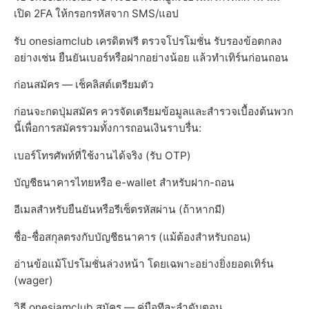
เปิด 2FA ให้กรอกรหัสจาก SMS/แอป
รับ onesiamclub เครดิตฟรี ตรวจโปรโมชั่น รับรองข้อตกลง
อย่างเช่น ยืนยันเบอร์หรือฝากอย่างน้อย แล้วทำเทิร์นก่อนถอน
ก่อนสมัคร — เช็คลิสต์เตรียมตัว
ก่อนจะกดปุ่มสมัคร ควรจัดเตรียมข้อมูลและสำรวจเบื้องต้นพวก
นี้เพื่อการสมัครรวมทั้งการถอนเงินราบรื่น:
เบอร์โทรศัพท์ที่ใช้งานได้จริง (รับ OTP)
บัญชีธนาคารไทยหรือ e-wallet สำหรับฝาก-ถอน
อีเมลสำหรับยืนยันหรือรีเซ็ตรหัสผ่าน (ถ้าหากมี)
ชื่อ-ชื่อสกุลตรงกับบัญชีธนาคาร (แม้ต้องสำหรับถอน)
อ่านข้อแม้โปรโมชั่นล่วงหน้า โดยเฉพาะอย่างยิ่งยอดเทิร์น
(wager)
วิธี onesiamclub สมัคร — คู่มือทีละลำดับตอน