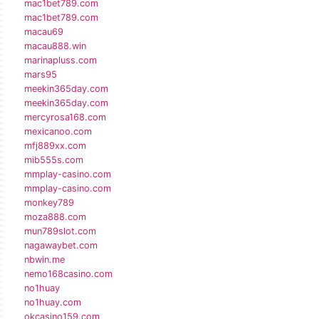
mac1bet789.com
mac1bet789.com
macau69
macau888.win
marinapluss.com
mars95
meekin365day.com
meekin365day.com
mercyrosa168.com
mexicanoo.com
mfj889xx.com
mib555s.com
mmplay-casino.com
mmplay-casino.com
monkey789
moza888.com
mun789slot.com
nagawaybet.com
nbwin.me
nemo168casino.com
no1huay
no1huay.com
okcasino159.com