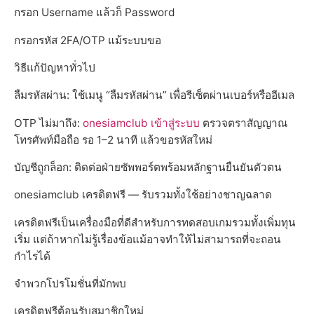
กรอก Username แล้วก็ Password
กรอกรหัส 2FA/OTP แม้ระบบขอ
วิธีแก้ปัญหาทั่วไป
ลืมรหัสผ่าน: ใช้เมนู “ลืมรหัสผ่าน” เพื่อรีเซ็ตผ่านเบอร์หรืออีเมล
OTP ไม่มาถึง:
onesiamclub เข้าสู่ระบบ
ตรวจตราสัญญาณ
โทรศัพท์มือถือ รอ 1–2 นาที แล้วขอรหัสใหม่
บัญชีถูกล็อก: ติดต่อฝ่ายซัพพอร์ตพร้อมหลักฐานยืนยันตัวตน
onesiamclub เครดิตฟรี — รับรวมทั้งใช้อย่างชาญฉลาด
เครดิตฟรีเป็นเครื่องมือที่ดีสำหรับการทดสอบเกมรวมทั้งเพิ่มทุน
เริ่ม แต่ถ้าหากไม่รู้เรื่องข้อแม้อาจทำให้ไม่สามารถที่จะถอน
กำไรได้
จำพวกโปรโมชั่นที่มักพบ
เครดิตฟรีต้อนรับสมาชิกใหม่