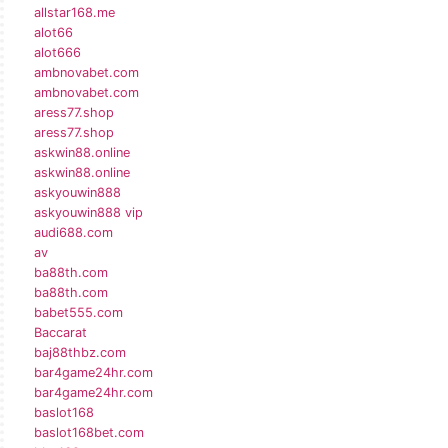
allstar168.me
alot66
alot666
ambnovabet.com
ambnovabet.com
aress77.shop
aress77.shop
askwin88.online
askwin88.online
askyouwin888
askyouwin888 vip
audi688.com
av
ba88th.com
ba88th.com
babet555.com
Baccarat
baj88thbz.com
bar4game24hr.com
bar4game24hr.com
baslot168
baslot168bet.com