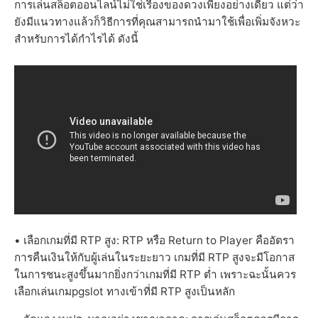
การเล่นสล็อตออนไลน์ไม่ใช่เรื่องของดวงเพียงอย่างเดียว แต่ว่า
ยังมีแนวทางแล้วก็วิธีการที่คุณสามารถนำมาใช้เพื่อเพิ่มจังหวะ
สำหรับการได้กำไรได้ ดังนี้
• เลือกเกมที่มี RTP สูง: RTP หรือ Return to Player คืออัตรา
การคืนเงินให้กับผู้เล่นในระยะยาว เกมที่มี RTP สูงจะมีโอกาส
ในการชนะสูงขึ้นมากยิ่งกว่าเกมที่มี RTP ต่ำ เพราะฉะนั้นควร
เลือกเล่นเกมpgslot ทางเข้าที่มี RTP สูงเป็นหลัก