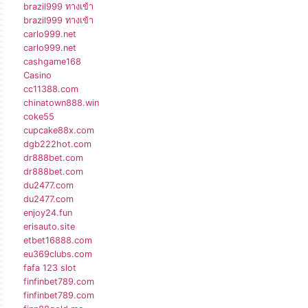
brazil999 ทางเข้า
brazil999 ทางเข้า
carlo999.net
carlo999.net
cashgame168
Casino
cc11388.com
chinatown888.win
coke55
cupcake88x.com
dgb222hot.com
dr888bet.com
dr888bet.com
du2477.com
du2477.com
enjoy24.fun
erisauto.site
etbet16888.com
eu369clubs.com
fafa 123 slot
finfinbet789.com
finfinbet789.com