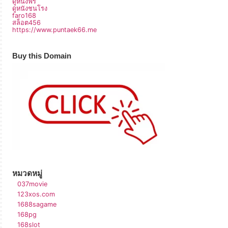
ดูหนังฟรี
ดูหนังชนโรง
faro168
สล็อต456
https://www.puntaek66.me
Buy this Domain
หมวดหมู่
037movie
123xos.com
1688sagame
168pg
168slot