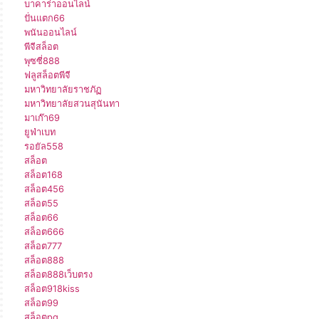
บาคาร่าออนไลน์
ปั่นแตก66
พนันออนไลน์
พีจีสล็อต
พุซซี่888
ฟลูสล็อตพีจี
มหาวิทยาลัยราชภัฏ
มหาวิทยาลัยสวนสุนันทา
มาเก๊า69
ยูฟ่าเบท
รอยัล558
สล็อต
สล็อต168
สล็อต456
สล็อต55
สล็อต66
สล็อต666
สล็อต777
สล็อต888
สล็อต888เว็บตรง
สล็อต918kiss
สล็อต99
สล็อตpg