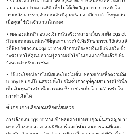
• จัดแจงงบประมาณอย่างชาญฉลาด: การเล่นสล็อตควรมีการ
วางแผนงบประมาณที่ดี เพื่อไม่ให้เกิดปัญหาทางการคลังใน
ภายหลัง ควรระบุจำนวนเงินที่คุณพร้อมจะเสี่ยง แล้วก็หยุดเล่น
เมื่อคุณใช้เงินจำนวนนั้นหมด
• ทดลองเล่นฟรีก่อนลงเงินพนันจริง: หลายๆเว็บรวมทั้ง pgslot
มีโหมดทดสอบเล่นฟรีที่คุณสามารถใช้เพื่อศึกษากรรมวิธีเล่นแล้
วก็ฟีพบร์ของเกมpgslot ทางเข้าก่อนที่จะลงเงินเดิมพันจริง ซึ่ง
จะช่วยทำให้คุณมีความรู้ความเข้าใจในเกมมากขึ้นแล้วก็เพิ่ม
จังหวะสำหรับการชนะ
• ใช้ประโยชน์จากโบนัสและโปรโมชั่น: หลายเว็บสล็อตรวมถึง
funny18 มักมีโบนัสรวมทั้งโปรโมชั่นต่างๆที่คุณสามารถใช้เพื่อ
เพิ่มเงินทุนสำหรับเพื่อการเล่น ซึ่งจะช่วยเพิ่มโอกาสสำหรับใน
การทำเงินได้
ขั้นตอนการเลือกเกมสล็อตที่สมควร
การเลือกเกมpgslot ทางเข้าที่สมควรสำหรับคุณนั้นสำคัญอย่าง
มาก เนื่องจากแต่ละเกมมีฟีเจอร์และก็ขั้นตอนการเล่นที่แตก
ต่างกัน ด้วยเหตุผลดังกล่าวควรที่จะเลือกเกมpgslotที่กับสไตล์