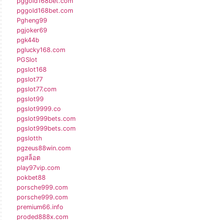
pggold168bet.com
pggold168bet.com
Pgheng99
pgjoker69
pgk44b
pglucky168.com
PGSlot
pgslot168
pgslot77
pgslot77.com
pgslot99
pgslot9999.co
pgslot999bets.com
pgslot999bets.com
pgslotth
pgzeus88win.com
pgสล็อต
play97vip.com
pokbet88
porsche999.com
porsche999.com
premium66.info
proded888x.com