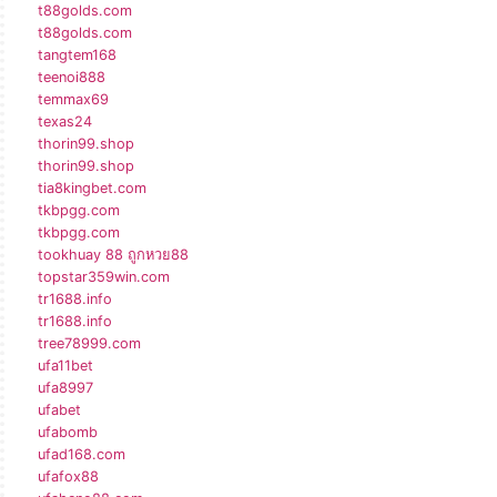
t88golds.com
t88golds.com
tangtem168
teenoi888
temmax69
texas24
thorin99.shop
thorin99.shop
tia8kingbet.com
tkbpgg.com
tkbpgg.com
tookhuay 88 ถูกหวย88
topstar359win.com
tr1688.info
tr1688.info
tree78999.com
ufa11bet
ufa8997
ufabet
ufabomb
ufad168.com
ufafox88