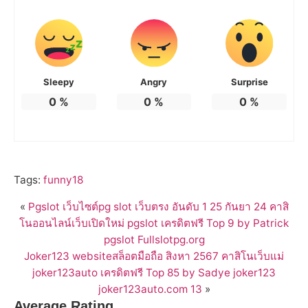
Sleepy
Angry
Surprise
0
%
0
%
0
%
Tags:
funny18
«
Pgslot เว็บไซต์pg slot เว็บตรง อันดับ 1 25 กันยา 24 คาสิ
โนออนไลน์เว็บเปิดใหม่ pgslot เครดิตฟรี Top 9 by Patrick
pgslot Fullslotpg.org
Joker123 websiteสล็อตมือถือ สิงหา 2567 คาสิโนเว็บแม่
joker123auto เครดิตฟรี Top 85 by Sadye joker123
joker123auto.com 13
»
Average Rating