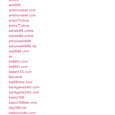
alot666
ambnovabet.com
ambnovabet.com
aress77.shop
aress77.shop
askwin88.online
askwin88.online
askyouwin888
askyouwin888 vip
audi688.com
av
ba88th.com
ba88th.com
babet555.com
Baccarat
baj88thbz.com
bar4game24hr.com
bar4game24hr.com
baslot168
baslot168bet.com
bbp168.me
betboxclubs.com