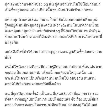
คุณจะพบว่าบางเกมของ pg นั้น ผู้คนจำนวนไม่ใช้น้อยกลับมา
เปิดซ้ำอยู่ตลอด แม้ว่าเดือนนั้นๆจะมีเกมใหม่เข้ามาก็ตาม
แต่ว่าสุดท้ายคนเล่นมากมายก็วนกลับไปเล่นเกมเดิมที่ตนเอง
รู้จักอยู่ดี มันมีเหตุผลอยู่นะครับ เพราะฉะนั้น ในบทความนี้ ผม
จะพาคุณมาดูเลยว่า เกม fullslotpg ที่นิยมเปิดเป็นประจำมีจุด
ร่วมแบบไหนบ้าง และก็มีองค์ประกอบอะไรที่เย้ายวนใจขนาดนี้
มาลุยกัน!
อะไรคือสิ่งที่ทำให้เกม fullslotpg บางเกมถูกเปิดซ้ำบ่อยกว่าเกม
อื่น?
คนไม่ใช่น้อยบางทีอาจมีความรู้สึกว่าเกม fullslot ที่คนเล่นมาก
จะต้องเป็นเกมแตกหนักหรือแจ็กพอเพียงตใหญ่แค่นั้น แม้
กระนั้นในความเป็นจริงแล้วนั้น มันไม่ใช่เลยขอรับ คนส่วน
มากมิได้เลือกเกมจากผลลัพธ์สิ่งเดียว
เกมที่ถูกเปิดบ่อยครั้งมักเป็นเกมที่เล่นแล้วเข้ามือมากกว่า รวม
ทั้งสามารถอยู่กับมันได้นานแบบไม่อ่อนล้า ซึ่งเรื่องแบบงี้มีผล
มากกว่าผลของเกมโดยรวมซะอีกครับผม มาลองดูกันได้เลย!