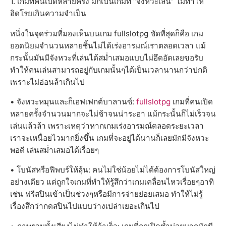
1. เกมที่คนเปิดหลายครั้ง มักเป็นเกมที่ “จังหวะเล่น” ไม่ทำให้
อิดโรยเกินความจำเป็น
หนึ่งในจุดร่วมที่มองเห็นบนเกม fullslotpg ชัดที่สุดก็คือ เกม
ยอดนิยมจำนวนหลายชิ้นไม่ได้เร่งอารมณ์เราตลอดเวลา แม้
กระนั้นมันมีจังหวะที่เล่นได้สม่ำเสมอแบบไม่อึดอัดเลยขอรับ
ทำให้คนเล่นสามารถอยู่กับเกมนั้นๆได้เป็นเวลานานกว่าปกติ
เพราะไม่อ่อนล้าเกินไป
• จังหวะหมุนและก็เอฟเฟกต์บาลานซ์:
fullslotpg
เกมที่คนเปิด
หลายครั้งจำนวนมากจะไม่ช้าจนน่าระอา แม้กระนั้นก็ไม่เร็วจน
เล่นแล้วล้า เพราะเหตุว่าหากเกมเร่งอารมณ์ตลอดระยะเวลา
เราจะเหนื่อยไวมากยิ่งขึ้น เกมที่จะอยู่ได้นานก็เลยมักมีจังหวะ
พอดี เล่นสม่ำเสมอได้เรื่อยๆ
• โบนัสหรือฟีพบร์ให้ลุ้น: คนไม่ใช่น้อยไม่ได้ต้องการโบนัสใหญ่
อย่างเดียว แต่ถูกใจเกมที่ทำให้รู้สึกว่าเกมเคลื่อนไหวเรื่อยๆอาทิ
เช่น ฟรีสปินเข้าเป็นช่วงๆหรือมีการจ่ายย่อยเสมอ ทำให้ไม่รู้
เรื่องสึกว่ากดสปินไปแบบว่างเปล่าเยอะเกินไป