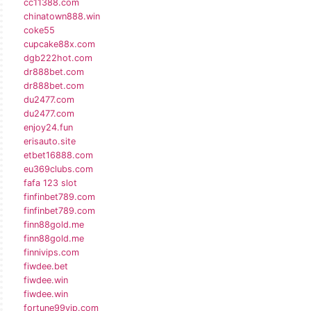
cc11388.com
chinatown888.win
coke55
cupcake88x.com
dgb222hot.com
dr888bet.com
dr888bet.com
du2477.com
du2477.com
enjoy24.fun
erisauto.site
etbet16888.com
eu369clubs.com
fafa 123 slot
finfinbet789.com
finfinbet789.com
finn88gold.me
finn88gold.me
finnivips.com
fiwdee.bet
fiwdee.win
fiwdee.win
fortune99vip.com