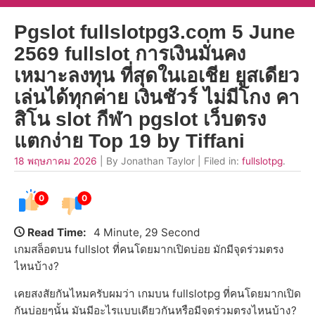
Pgslot fullslotpg3.com 5 June
2569 fullslot การเงินมั่นคง
เหมาะลงทุน ที่สุดในเอเชีย ยูสเดียว
เล่นได้ทุกค่าย เงินชัวร์ ไม่มีโกง คา
สิโน slot กีฬา pgslot เว็บตรง
แตกง่าย Top 19 by Tiffani
18 พฤษภาคม 2026
| By Jonathan Taylor | Filed in:
fullslotpg
.
0
0
Read Time:
4 Minute, 29 Second
เกมสล็อตบน fullslot ที่คนโดยมากเปิดบ่อย มักมีจุดร่วมตรง
ไหนบ้าง?
เคยสงสัยกันไหมครับผมว่า เกมบน fullslotpg ที่คนโดยมากเปิด
กันบ่อยๆนั้น มันมีอะไรแบบเดียวกันหรือมีจุดร่วมตรงไหนบ้าง?