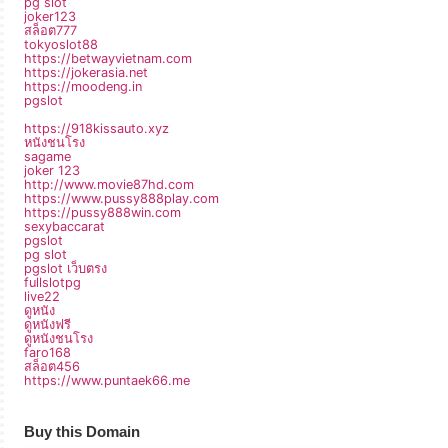
pg slot
joker123
สล็อต777
tokyoslot88
https://betwayvietnam.com
https://jokerasia.net
https://moodeng.in
pgslot
https://918kissauto.xyz
หนังชนโรง
sagame
joker 123
http://www.movie87hd.com
https://www.pussy888play.com
https://pussy888win.com
sexybaccarat
pgslot
pg slot
pgslot เว็บตรง
fullslotpg
live22
ดูหนัง
ดูหนังฟรี
ดูหนังชนโรง
faro168
สล็อต456
https://www.puntaek66.me
Buy this Domain