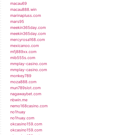
macau69
macau888.win
marinapluss.com
mars95
meekin365day.com
meekin365day.com
mercyrosa168.com
mexicanoo.com
mfj889xx.com
mib555s.com
mmplay-casino.com
mmplay-casino.com
monkey789
moza888.com
mun789slot.com
nagawaybet.com
nbwin.me
nemo168casino.com
no1huay
no1huay.com
okcasino159.com
okcasino159.com