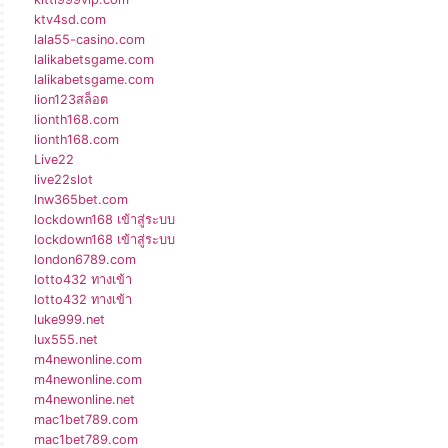
ktv4sd.com
lala55-casino.com
lalikabetsgame.com
lalikabetsgame.com
lion123สล็อต
lionth168.com
lionth168.com
Live22
live22slot
lnw365bet.com
lockdown168 เข้าสู่ระบบ
lockdown168 เข้าสู่ระบบ
london6789.com
lotto432 ทางเข้า
lotto432 ทางเข้า
luke999.net
lux555.net
m4newonline.com
m4newonline.com
m4newonline.net
mac1bet789.com
mac1bet789.com