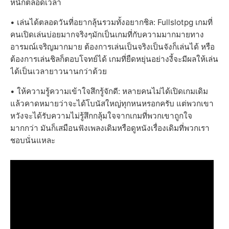
หนักตลอดเวลา
• เล่นได้ตลอดวันที่อยากลุ้นรวมทั้งอยากชิล: Fullslotpg เกมที่
คนเปิดเล่นบ่อยมากจริงๆมักเป็นเกมที่กับความมากมายทาง
อารมณ์เจริญมากมาย ต้องการเล่นเป็นจริงเป็นจังก็เล่นได้ หรือ
ต้องการเล่นชิลก็ตอบโจทย์ได้ เกมที่ยืดหยุ่นอย่างงี้จะมีผลให้เล่น
ได้เป็นเวลายาวนานกว่าด้วย
• ให้ความรู้ความเข้าใจสึกรู้จักดี: หลายคนไม่ได้เปิดเกมเดิม
แล้วคาดหมายว่าจะได้โบนัสใหญ่ทุกหนหรอกครับ แต่พวกเขา
หวังจะได้รับความไม่รู้สึกกลุ้มใจจากเกมที่พวกเขาถูกใจ
มากกว่า มันก็เสมือนฟังเพลงเดิมหรือดูหนังเรื่องเดิมที่พวกเรา
ชอบนั่นแหละ