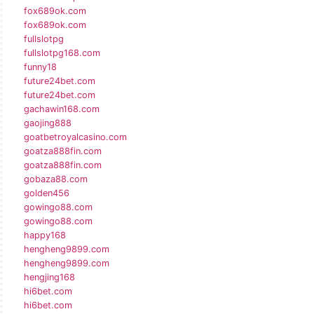
fox689ok.com
fox689ok.com
fullslotpg
fullslotpg168.com
funny18
future24bet.com
future24bet.com
gachawin168.com
gaojing888
goatbetroyalcasino.com
goatza888fin.com
goatza888fin.com
gobaza88.com
golden456
gowingo88.com
gowingo88.com
happy168
hengheng9899.com
hengheng9899.com
hengjing168
hi6bet.com
hi6bet.com