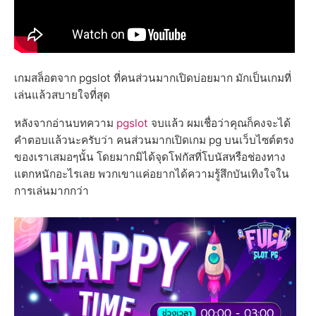
เกมสล็อตจาก pgslot ที่คนส่วนมากเปิดบ่อยมาก มักเป็นเกมที่
เล่นแล้วสบายใจที่สุด
หลังจากอ่านบทความ
pgslot
จบแล้ว ผมเชื่อว่าคุณก็คงจะได้
คำตอบแล้วนะครับว่า คนส่วนมากเปิดเกม pg บนเว็บไซต์ตรง
ของเราเสมอๆนั้น โดยมากมิได้จุดโฟกัสที่โบนัสหรือช่องทาง
แตกหนักอะไรเลย พวกเขาแค่อยากได้ความรู้สึกบันเทิงใจใน
การเล่นมากกว่า