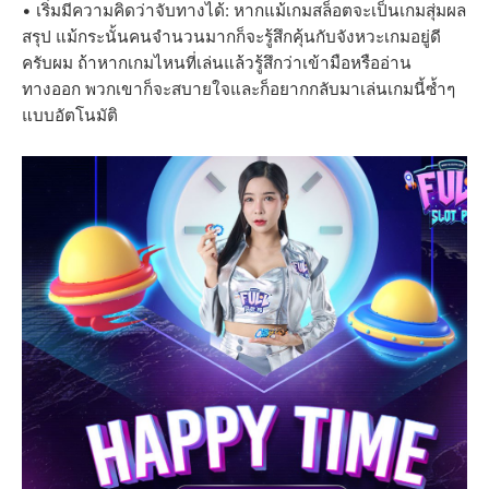
• เริ่มมีความคิดว่าจับทางได้: หากแม้เกมสล็อตจะเป็นเกมสุ่มผล
สรุป แม้กระนั้นคนจำนวนมากก็จะรู้สึกคุ้นกับจังหวะเกมอยู่ดี
ครับผม ถ้าหากเกมไหนที่เล่นแล้วรู้สึกว่าเข้ามือหรืออ่าน
ทางออก พวกเขาก็จะสบายใจและก็อยากกลับมาเล่นเกมนี้ซ้ำๆ
แบบอัตโนมัติ