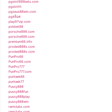
pgslot999bets.com
pgslotth
pgzeus88win.com
pgสล็อต
play97vip.com
pokbet88
porsche999.com
porsche999.com
premium66.info
proded888x.com
proded888x.com
PunPro66
PunPro66.com
PunPro777
PunPro777.com
puntaek66
puntaek77
Pussy888
pussy888fun
pussy888play
pussy888win
ramclubx.com
ramclubx.com