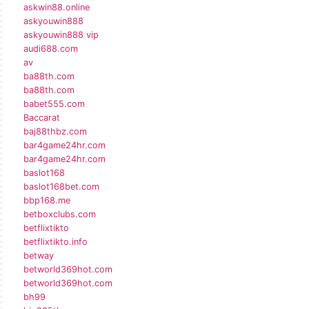
askwin88.online
askyouwin888
askyouwin888 vip
audi688.com
av
ba88th.com
ba88th.com
babet555.com
Baccarat
baj88thbz.com
bar4game24hr.com
bar4game24hr.com
baslot168
baslot168bet.com
bbp168.me
betboxclubs.com
betflixtikto
betflixtikto.info
betway
betworld369hot.com
betworld369hot.com
bh99