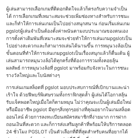
ผู้เล่นสามารถเลือกเกมที่ติดอกติดใจแล้วก็ตรงกับความจำเป็น
ได้ การเลือกเกมที่เหมาะสมจะช่วยเพิ่มช่องทางสำหรับการชนะ
และก็ทำให้การเล่นเกมเป็นไปอย่างสนุกสนาน ก่อนเริ่มเล่นเกม
pgslotผู้เล่นจำเป็นต้องตั้งค่าพนันตามงบประมาณของตนเอง
การตั้งค่าเดิมพันที่เหมาะสมจะช่วยทำให้การเล่นเกมpgslotเป็น
ไปอย่างสะดวกและก็สามารถเล่นได้นานขึ้น การหมุนวงล้อเป็น
ขั้นตอนที่ทำให้การเล่นเกมpgslotเป็นเรื่องสนุกแล้วก็ตื่นเต้น ผู้
เล่นสามารถหมุนวงล้อได้ทุกครั้งที่ต้องการรวมทั้งคอยลุ้น
ผลลัพธ์ การหมุนวงล้อที่ pgslot มาพร้อมกับจังหวะในการชนะ
รางวัลใหญ่และโบนัสต่างๆ
การเล่นเกมสล็อตที่ pgslot มอบประสบการณ์ที่เบิกบานและน่า
เร้าใจ ด้วยฟีพบร์พิเศษรวมทั้งกราฟิกสุดล้ำ ผู้เล่นได้โอกาสลุ้น
รับแจ็คพอตใหญ่เมื่อใดก็ตามหมุน ไม่ว่าคุณจะเป็นผู้เล่นมือใหม่
หรือมืออาชีพ pgslot มีทุกๆสิ่งทุกๆอย่างที่คุณอยากในเกมสล็อต
ออนไลน์ ด้วยการลงทะเบียนสมัครสมาชิกที่ง่ายมาก การฝาก
ถอนเงินที่สะดวก และก็การส่งเสริมลูกค้าที่พร้อมให้บริการตลอด
24 ชั่วโมง PGSLOT เป็นตัวเลือกที่ดีที่สุดสำหรับคนที่อยากได้