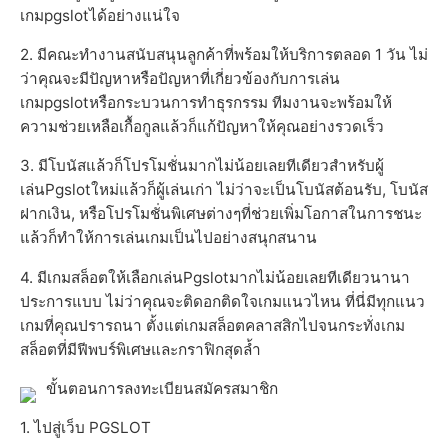
เกมpgslotได้อย่างแน่ใจ
2. มีคณะทำงานสนับสนุนลูกค้าที่พร้อมให้บริการตลอด 1 วัน ไม่
ว่าคุณจะมีปัญหาหรือปัญหาที่เกี่ยวข้องกับการเล่น
เกมpgslotหรือกระบวนการทำธุรกรรม ทีมงานจะพร้อมให้
ความช่วยเหลือเกื้อกูลแล้วก็แก้ปัญหาให้คุณอย่างรวดเร็ว
3. มีโบนัสแล้วก็โปรโมชั่นมากไม่น้อยเลยทีเดียวสำหรับผู้
เล่นPgslotใหม่แล้วก็ผู้เล่นเก่า ไม่ว่าจะเป็นโบนัสต้อนรับ, โบนัส
ฝากเงิน, หรือโปรโมชั่นพิเศษต่างๆที่ช่วยเพิ่มโอกาสในการชนะ
แล้วก็ทำให้การเล่นเกมเป็นไปอย่างสนุกสนาน
4. มีเกมสล็อตให้เลือกเล่นPgslotมากไม่น้อยเลยทีเดียวนานา
ประการแบบ ไม่ว่าคุณจะติดอกติดใจเกมแนวไหน ที่นี่มีทุกแนว
เกมที่คุณปรารถนา ตั้งแต่เกมสล็อตคลาสสิกไปจนกระทั่งเกม
สล็อตที่มีฟีพบร์พิเศษและกราฟิกสุดล้ำ
ขั้นตอนการลงทะเบียนสมัครสมาชิก
1. ไปสู่เว็บ PGSLOT