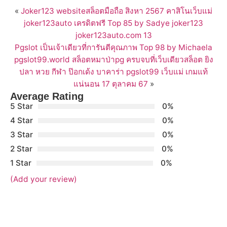
«
Joker123 websiteสล็อตมือถือ สิงหา 2567 คาสิโนเว็บแม่
joker123auto เครดิตฟรี Top 85 by Sadye joker123
joker123auto.com 13
Pgslot เป็นเจ้าเดียวที่การันตีคุณภาพ Top 98 by Michaela
pgslot99.world สล็อตหมาป่าpg ครบจบที่เว็บเดียวสล็อต ยิง
ปลา หวย กีฬา ป๊อกเด้ง บาคาร่า pgslot99 เว็บแม่ เกมแท้
แน่นอน 17 ตุลาคม 67
»
Average Rating
5 Star
0%
4 Star
0%
3 Star
0%
2 Star
0%
1 Star
0%
(Add your review)