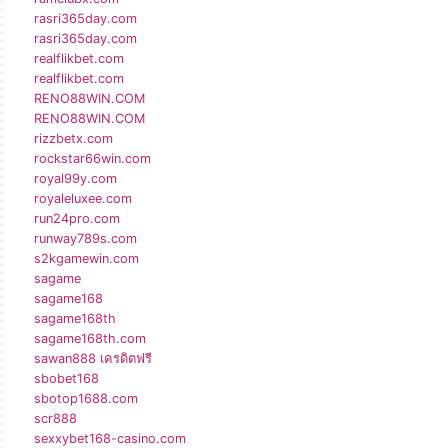
rasri365day.com
rasri365day.com
realflikbet.com
realflikbet.com
RENO88WIN.COM
RENO88WIN.COM
rizzbetx.com
rockstar66win.com
royal99y.com
royaleluxee.com
run24pro.com
runway789s.com
s2kgamewin.com
sagame
sagame168
sagame168th
sagame168th.com
sawan888 เครดิตฟรี
sbobet168
sbotop1688.com
scr888
sexxybet168-casino.com