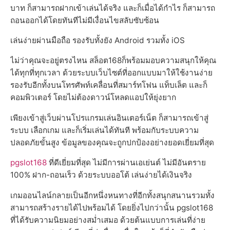
บาท ก็สามารถฝากเข้าเล่นได้จริง และก็เมื่อได้กำไร ก็สามารถ
ถอนออกได้โดยทันทีไม่มีเงื่อนไขสลับซับซ้อน
เล่นง่ายผ่านมือถือ รองรับทั้งยัง Android รวมทั้ง iOS
ไม่ว่าคุณจะอยู่ตรงไหน สล็อต168ก็พร้อมมอบความสนุกให้คุณ
ได้ทุกที่ทุกเวลา ด้วยระบบเว็บไซต์ที่ออกแบบมาให้ใช้งานง่าย
รองรับอีกทั้งบนโทรศัพท์เคลื่อนที่สมาร์ทโฟน แท็บเล็ต และก็
คอมพิวเตอร์ โดยไม่ต้องดาวน์โหลดแอปให้ยุ่งยาก
เพียงเข้าสู่เว็บผ่านโปรแกรมเล่นอินเตอร์เน็ต ก็สามารถเข้าสู่
ระบบ เลือกเกม และก็เริ่มเล่นได้ทันที พร้อมกับระบบความ
ปลอดภัยขั้นสูง ข้อมูลของคุณจะถูกปกป้องอย่างยอดเยี่ยมที่สุด
pgslot168
ที่ดีเยี่ยมที่สุด ไม่มีการผ่านเอเย่นต์ ไม่มีอันตราย
100% ฝาก-ถอนเร็ว ด้วยระบบออโต้ เล่นง่ายได้เงินจริง
เกมออนไลน์กลายเป็นอีกหนึ่งหนทางที่อีกทั้งสนุกสนานรวมทั้ง
สามารถสร้างรายได้ไปพร้อมได้ โดยยิ่งไปกว่านั้น pgslot168
ที่ได้รับความนิยมอย่างสม่ำเสมอ ด้วยต้นแบบการเล่นที่ง่าย