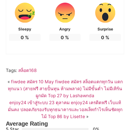
Sleepy
Angry
Surprise
0
%
0
%
0
%
Tags:
สล็อต168
«
fiwdee สมัคร 10 May fiwdee สมัคร สล็อตแตกทุกวัน แตก
ทุกแนว {สายฟรี สายปั้นทุน ห้ามพลาด} ไม่มีขั้นต่ำ ไม่มีเทิร์น
ผูกมัด Top 27 by Lashawnda
enjoy24 เข้าสู่ระบบ 23 ตุลาคม enjoy24 เครดิตฟรี เว็บแท้
มั่นคง ปลอดภัยรองรับทุกธนาคารและวอลเล็ทกำไรเห็นชัดทุก
ไม้ Top 86 by Lisette
»
Average Rating
5 Star
0%