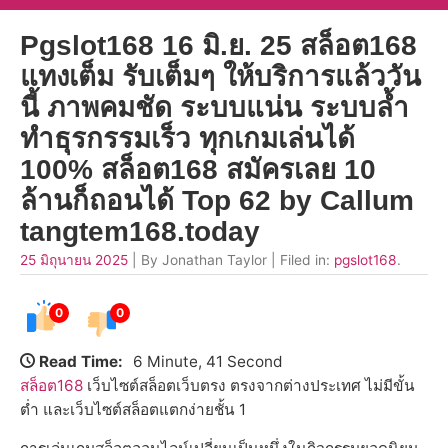
Pgslot168 16 มิ.ย. 25 สล็อต168
แทงเต็ม รับเต็มๆ ให้บริการแล้ววัน
นี้ ภาพคมชัด ระบบแน่น ระบบล้ำ
ทำธุรกรรมเร็ว ทุกเกมเล่นได้
100% สล็อต168 สมัครเลย 10
ล้านก็ถอนได้ Top 62 by Callum
tangtem168.today
25 มิถุนายน 2025
| By Jonathan Taylor | Filed in:
pgslot168
.
0
0
Read Time:
6 Minute, 41 Second
สล็อต168
เว็บไซต์สล็อตเว็บตรง ตรงจากต่างประเทศ ไม่มีขั้น
ต่ำ และเว็บไซต์สล็อตแตกง่ายชั้น 1