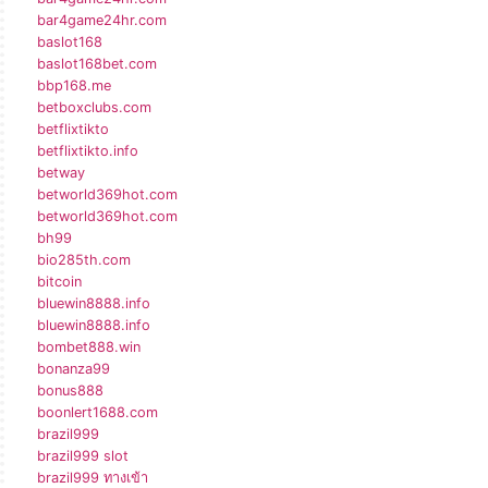
bar4game24hr.com
baslot168
baslot168bet.com
bbp168.me
betboxclubs.com
betflixtikto
betflixtikto.info
betway
betworld369hot.com
betworld369hot.com
bh99
bio285th.com
bitcoin
bluewin8888.info
bluewin8888.info
bombet888.win
bonanza99
bonus888
boonlert1688.com
brazil999
brazil999 slot
brazil999 ทางเข้า