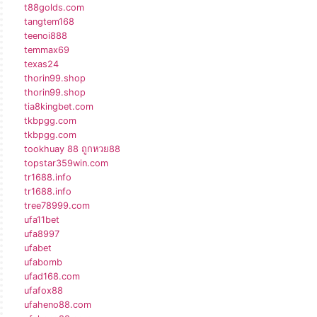
t88golds.com
tangtem168
teenoi888
temmax69
texas24
thorin99.shop
thorin99.shop
tia8kingbet.com
tkbpgg.com
tkbpgg.com
tookhuay 88 ถูกหวย88
topstar359win.com
tr1688.info
tr1688.info
tree78999.com
ufa11bet
ufa8997
ufabet
ufabomb
ufad168.com
ufafox88
ufaheno88.com