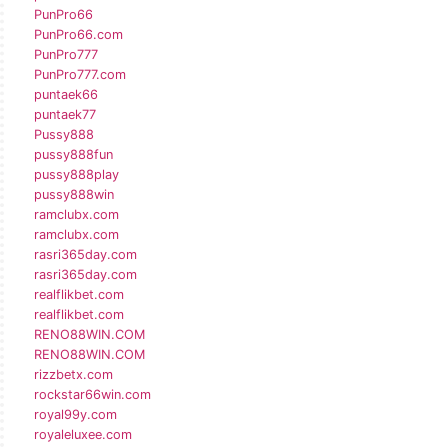
PunPro66
PunPro66.com
PunPro777
PunPro777.com
puntaek66
puntaek77
Pussy888
pussy888fun
pussy888play
pussy888win
ramclubx.com
ramclubx.com
rasri365day.com
rasri365day.com
realflikbet.com
realflikbet.com
RENO88WIN.COM
RENO88WIN.COM
rizzbetx.com
rockstar66win.com
royal99y.com
royaleluxee.com