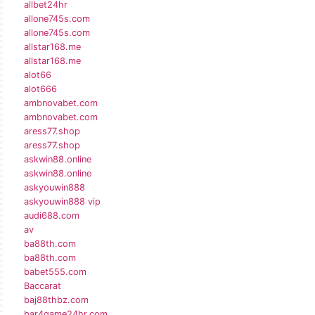
allbet24hr
allone745s.com
allone745s.com
allstar168.me
allstar168.me
alot66
alot666
ambnovabet.com
ambnovabet.com
aress77.shop
aress77.shop
askwin88.online
askwin88.online
askyouwin888
askyouwin888 vip
audi688.com
av
ba88th.com
ba88th.com
babet555.com
Baccarat
baj88thbz.com
bar4game24hr.com