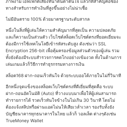
ภาพงาม เอฟเฟกต์เสียงที่น่าตื่นตาตื่นใจ แล้วก็ที่สำคัญคือช่อง
ทางสำหรับการทำเงินที่สูงขึ้นอย่างไม่น่าเชื่อ
ไม่มีอันตราย 100% ด้วยมาตรฐานระดับสากล
หนึ่งในสิ่งที่ผู้เล่นให้ความสำคัญมากที่สุดเป็น ความปลอดภัย
และก็ความเป็นส่วนตัว เว็บไซต์สล็อตเว็บไซต์ตรงที่ยอดเยี่ยมจะ
ต้องมีการใช้เทคโนโลยีเข้ารหัสระดับสูง ดังเช่นว่า SSL
Encryption 256-bit เพื่อคุ้มครองข้อมูลส่วนตัวของผู้เล่น รวม
ทั้งยังต้องมีระบบสำรวจการคดโกงอย่างเข้มงวด ทั้งในด้านการ
เล่นเกมแล้วก็วิธีการทำธุรกรรมทางการเงิน
สล็อต168 ฝาก-ถอนเร็วทันใจ ด้วยระบบออโต้ภายในไม่กี่วินาที
อีกหนึ่งจุดแข็งของสล็อตเว็บไซต์ตรงที่ดีเยี่ยมที่สุดคือ ระบบ
ฝาก-ถอนอัตโนมัติ (Auto) ที่วางแบบมาเพื่อให้ผู้เล่นสามารถ
ทำรายการได้ รวดเร็วทันใจข้างในไม่เกิน 30 วินาที โดยไม่
ต้องแจ้งสลิปหรือผ่านแอดไม่นให้เสียเวล่ำเวลา รองรับทั้งยัง
บัญชีธนาคารทุกธนาคารในไทย แล้วก็ วอลเล็ต ต่างๆดังเช่น
TrueMoney Wallet