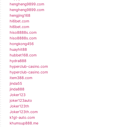
hengheng9899.com
hengheng9899.com
hengjing168
hi6bet.com
hi6bet.com
hiso8888s.com
hiso8888s.com
hongkong456
huayhit88
hubbet168.com
hydra888
hyperclub-casino.com
hyperclub-casino.com
item388.com
jinda55
jinda888
Joker123
joker123auto
Joker123th
Joker123th.com
k1gt-auto.com
khumsup888.me