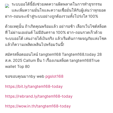
ระบบออโต้นี้ยังช่วยลดความผิดพลาดในการทำธุรกรรม
และเพิ่มความมั่นใจและความเชื่อมั่นให้กับผู้เล่นว่าทุกยอด
ฝาก-ถอนจะเข้าสู่ระบบอย่างถูกต้องรวมทั้งโปร่งใส 100%
ด้วยเหตุนั้น ถ้าเกิดคุณพร้อมแล้ว อย่ารอช้า เลือกเว็บไซต์สล็อต
ที่ ไม่ผ่านเอเย่นต์ ไม่มีอันตราย 100% ฝาก-ถอนรวดเร็วด้วย
ระบบออโต้ เล่นง่ายได้เงินจริง แล้วเริ่มต้นการผจญภัยแห่งโชค
แล้วก็ความเพลิดเพลินไปพร้อมวันนี้!
สมัครสล็อตออนไลน์ tangtem168 Tangtem168.today 28
ส.ค. 2025 Callum ยืน 1 เรื่องเกมสล็อต tangtem168True
wallet Top 80
ขอขอบคุณมากby web
pgslot168
https://bit.ly/tangtem168-today
https://rebrand.ly/tangtem168-today
https://wow.in.th/tangtem168-today