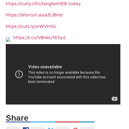
https://cutly.info/tangtem168-today
https://shorturl.asia/EJ8md
https://cutt.ly/xrWVth5o
https://t.co/VBHeU163yd
Share