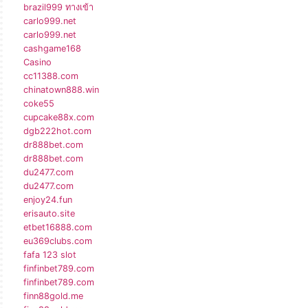
brazil999 ทางเข้า
carlo999.net
carlo999.net
cashgame168
Casino
cc11388.com
chinatown888.win
coke55
cupcake88x.com
dgb222hot.com
dr888bet.com
dr888bet.com
du2477.com
du2477.com
enjoy24.fun
erisauto.site
etbet16888.com
eu369clubs.com
fafa 123 slot
finfinbet789.com
finfinbet789.com
finn88gold.me