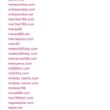
m4newonline.com
m4newonline.com
m4newonline.net
mac1bet789.com
mac1bet789.com
macau69
macau888.win
marinapluss.com
mars95
meekin365day.com
meekin365day.com
mercyrosa168.com
mexicanoo.com
mfj889xx.com
mib555s.com
mmplay-casino.com
mmplay-casino.com
monkey789
moza888.com
mun789slot.com
nagawaybet.com
nbwin.me