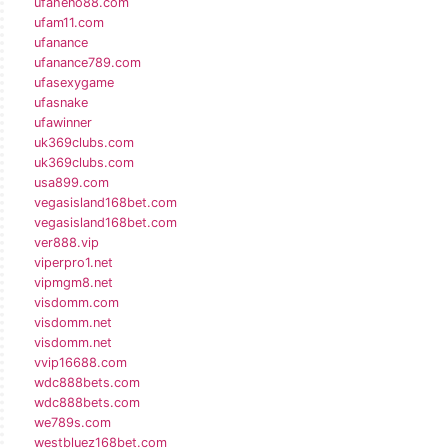
ufaheno88.com
ufam11.com
ufanance
ufanance789.com
ufasexygame
ufasnake
ufawinner
uk369clubs.com
uk369clubs.com
usa899.com
vegasisland168bet.com
vegasisland168bet.com
ver888.vip
viperpro1.net
vipmgm8.net
visdomm.com
visdomm.net
visdomm.net
vvip16688.com
wdc888bets.com
wdc888bets.com
we789s.com
westbluez168bet.com