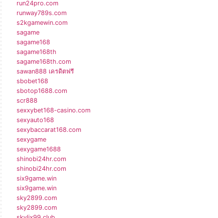
run24pro.com
runway789s.com
s2kgamewin.com
sagame
sagame168
sagame168th
sagame168th.com
sawan888 เครดิตฟรี
sbobet168
sbotop1688.com
scr888
sexxybet168-casino.com
sexyauto168
sexybaccarat168.com
sexygame
sexygame1688
shinobi24hr.com
shinobi24hr.com
six9game.win
six9game.win
sky2899.com
sky2899.com
skylix99.club