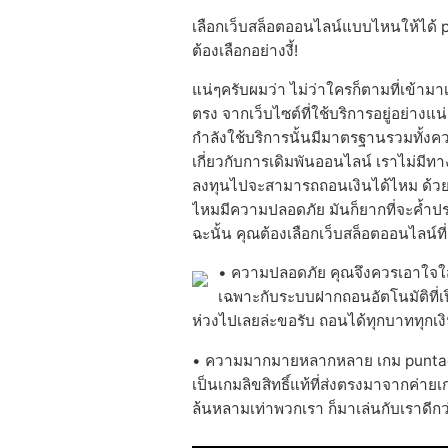
เลือกเว็บสล็อตออนไลน์แบบไหนให้ได้ punt
ต้องเลือกอย่างงี้!
แน่ๆครับผมว่า ไม่ว่าใครก็ตามที่เข้า
ตรง จากเว็บไซต์ที่ใช้บริการอยู่อย่างแน่
กำลังใช้บริการนั้นมีมาตรฐานรวมทั้งคว
เกี่ยวกับการเดิมพันออนไลน์ เราไม่มีทา
ลงทุนไปจะสามารถถอนเงินได้ไหม ด้วยเห
ไหมมีความปลอดภัย มันก็ยากที่จะค้ำ
ฉะนั้น คุณต้องเลือกเว็บสล็อตออนไลน์ที
• ความปลอดภัย คุณจึงควรเอาใจใ
เฉพาะกับระบบฝากถอนอัตโนมัติที่เ
ห่วงไปเลยล่ะขอรับ ถอนได้ทุกบาททุกเง
• ความมากมายหลากหลาย เกม puntaek
เป็นเกมลิขสิทธิ์แท้ที่ส่งตรงมาจากค่าย
ล้นหลามเท่าพวกเรา ก็มาเล่นกับเราดีกว