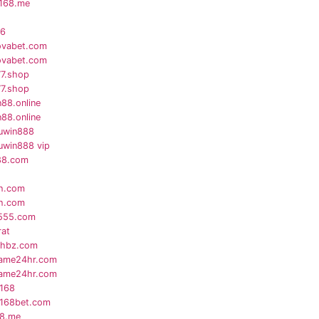
r168.me
66
vabet.com
vabet.com
77.shop
77.shop
88.online
88.online
uwin888
uwin888 vip
88.com
h.com
h.com
555.com
rat
thbz.com
ame24hr.com
ame24hr.com
t168
t168bet.com
8.me