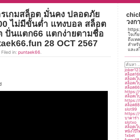
รเกมสล็อต มั่นคง ปลอดภัย
chich
วงกา
00 ไม่มีขั้นต่ำ แทงบอล สล็อต
https
ต ปั่นแตก66 แตกง่ายตามชื่อ
ใจเกี่
ถึงเทค
taek66.fun 28 OCT 2567
สำหรั
และสไ
 Filed in:
puntaek66
.
joker12
สล็อต16
สล็อตเว็
สล็อตเว็
d
สล็อต66
https:/
สล็อตเว็
https:/
สล็อต88
slot99
https:/
บาคาร่า
slotxo
สล็อตเว็
หนังโป๊ไ
1xbet
funny18