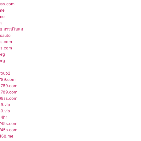
uss.com
.me
.me
ss
ss ดาวน์โหลด
ssauto
ss.com
ss.com
org
org
roup2
789.com
t789.com
t789.com
68ss.com
9.vip
9.vip
24hr
e745s.com
e745s.com
r168.me