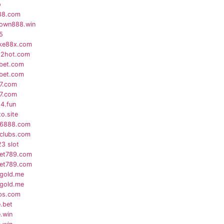
o
88.com
town888.win
5
ke88x.com
2hot.com
bet.com
bet.com
7.com
7.com
4.fun
to.site
16888.com
clubs.com
23 slot
bet789.com
bet789.com
8gold.me
8gold.me
ips.com
.bet
.win