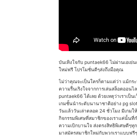
บันเทิงใจกับ puntaek66 ไม่ผ่านเอเย่
ใหม่ฟรี โปรโมชั่นดีๆส่งถึงมือคุณ
ไม่ว่าคุณจะเป็นใครก็ตามแต่ว่า แม้ก
ความรื่นเริงใจจากการเล่นสล็อตออนไลน
puntaek66 ได้เลย ด้วยเหตุว่าเราเป็นเว็
เกมชั้นนำระดับนานาชาติอย่าง pg slot
วันแล้ววันเล่าตลอด 24 ชั่วโมง มีเกมใ
กิจกรรมพิเศษที่สมาชิกของเราแค่นั้นที่ก
ความเบิกบานใจ ส่งตรงสิทธิพิเศษดีๆทุกว
มาสมัครสมาชิกใหม่กับพวกเราแบบฟรีๆ