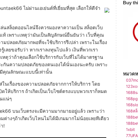
Buy th
aek66 ไม่ผ่านเอเย่นต์ที่เยี่ยมที่สุด เลือกให้ดีจำ
มาเล่นสล็อตออนไลน์จึงควรมองหาความเป็น สล็อตเว็บ
แท้ เพราะเหตุว่ามันเป็นสัญลักษณ์ยืนยันว่า เว็บที่คุณ
ามปลอดภัยมากพอที่จะใช้บริการรึเปล่า เพราะในเรื่อง
งรู้เลยขอรับว่า หากเราลงทุนไปแล้ว เงินที่พวกเรา
ตุว่าถ้าคุณเลือกใช้บริการกับเว็บที่ไม่ได้มาตรฐาน
ประกันความปลอดภัยของตนเองได้นั่นเองนะครับ เพราะ
่มีคุณลักษณะแบบนี้เท่านั้น
หมวดหม
037mo
ส่ในเรื่องของความปลอดภัยจากการให้บริการ โดย
123xo
ปิดให้บริการ ถ้าเกิดเป็นเว็บไซต์ตรงแบบพวกเราก็หมด
1688s
ินแน่ๆ
168pg
168slo
66 บนเว็บตรงจะมีความมากมายอยู่แล้ว เพราะว่า
168สล
188be
เกมต่างๆถ้าเกิดเว็บไหนไม่ได้มีเกมมากไม่น้อยเลยทีเดียว
188be
่า!
1xbit
77UFA