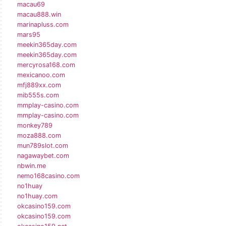
macau69
macau888.win
marinapluss.com
mars95
meekin365day.com
meekin365day.com
mercyrosa168.com
mexicanoo.com
mfj889xx.com
mib555s.com
mmplay-casino.com
mmplay-casino.com
monkey789
moza888.com
mun789slot.com
nagawaybet.com
nbwin.me
nemo168casino.com
no1huay
no1huay.com
okcasino159.com
okcasino159.com