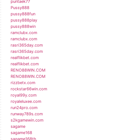
puntaek77
Pussy888
pussy888fun
pussy888play
pussy888win
ramclubx.com
ramclubx.com
rasri365day.com
rasri365day.com
realflikbet.com
realflikbet.com
RENO88WIN.COM
RENO88WIN.COM
rizzbetx.com
rockstar66win.com
royal99y.com
royaleluxee.com
run24pro.com
runway789s.com
s2kgamewin.com
sagame
sagame168
sagame168th