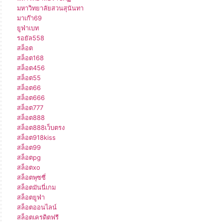
มหาวิทยาลัยสวนสุนันทา
มาเก๊า69
ยูฟ่าเบท
รอยัล558
สล็อต
สล็อต168
สล็อต456
สล็อต55
สล็อต66
สล็อต666
สล็อต777
สล็อต888
สล็อต888เว็บตรง
สล็อต918kiss
สล็อต99
สล็อตpg
สล็อตxo
สล็อตพุซซี่
สล็อตมันนี่เกม
สล็อตยูฟ่า
สล็อตออนไลน์
สล็อตเครดิตฟรี