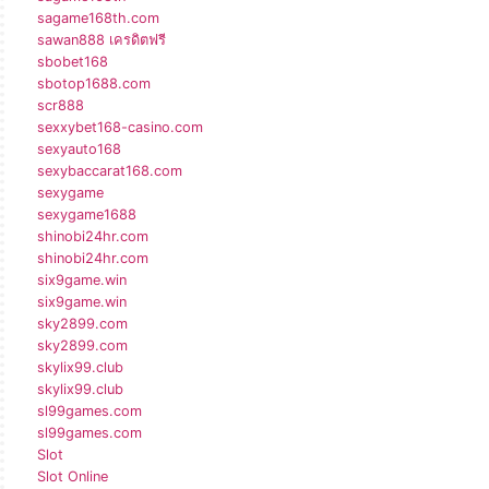
sagame168th.com
sawan888 เครดิตฟรี
sbobet168
sbotop1688.com
scr888
sexxybet168-casino.com
sexyauto168
sexybaccarat168.com
sexygame
sexygame1688
shinobi24hr.com
shinobi24hr.com
six9game.win
six9game.win
sky2899.com
sky2899.com
skylix99.club
skylix99.club
sl99games.com
sl99games.com
Slot
Slot Online