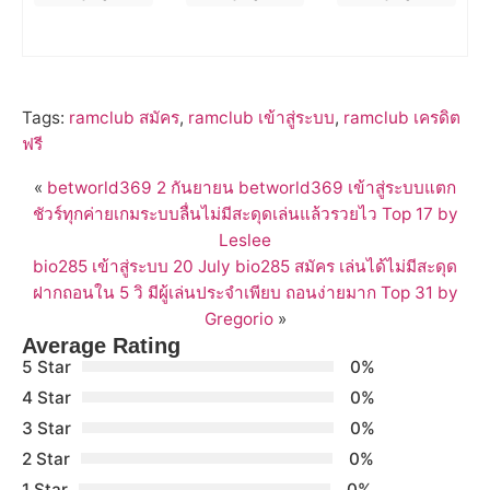
Tags:
ramclub สมัคร
,
ramclub เข้าสู่ระบบ
,
ramclub เครดิต
ฟรี
«
betworld369 2 กันยายน betworld369 เข้าสู่ระบบแตก
ชัวร์ทุกค่ายเกมระบบลื่นไม่มีสะดุดเล่นแล้วรวยไว Top 17 by
Leslee
bio285 เข้าสู่ระบบ 20 July bio285 สมัคร เล่นได้ไม่มีสะดุด
ฝากถอนใน 5 วิ มีผู้เล่นประจำเพียบ ถอนง่ายมาก Top 31 by
Gregorio
»
Average Rating
5 Star
0%
4 Star
0%
3 Star
0%
2 Star
0%
1 Star
0%