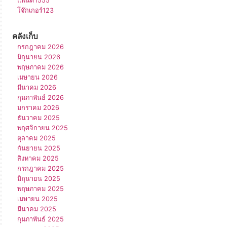
แพนด้า555
โจ๊กเกอร์123
คลังเก็บ
กรกฎาคม 2026
มิถุนายน 2026
พฤษภาคม 2026
เมษายน 2026
มีนาคม 2026
กุมภาพันธ์ 2026
มกราคม 2026
ธันวาคม 2025
พฤศจิกายน 2025
ตุลาคม 2025
กันยายน 2025
สิงหาคม 2025
กรกฎาคม 2025
มิถุนายน 2025
พฤษภาคม 2025
เมษายน 2025
มีนาคม 2025
กุมภาพันธ์ 2025