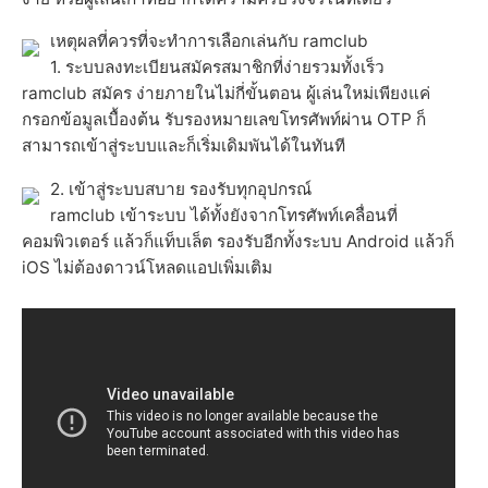
เหตุผลที่ควรที่จะทำการเลือกเล่นกับ ramclub
1. ระบบลงทะเบียนสมัครสมาชิกที่ง่ายรวมทั้งเร็ว
ramclub สมัคร ง่ายภายในไม่กี่ขั้นตอน ผู้เล่นใหม่เพียงแค่
กรอกข้อมูลเบื้องต้น รับรองหมายเลขโทรศัพท์ผ่าน OTP ก็
สามารถเข้าสู่ระบบและก็เริ่มเดิมพันได้ในทันที
2. เข้าสู่ระบบสบาย รองรับทุกอุปกรณ์
ramclub เข้าระบบ ได้ทั้งยังจากโทรศัพท์เคลื่อนที่
คอมพิวเตอร์ แล้วก็แท็บเล็ต รองรับอีกทั้งระบบ Android แล้วก็
iOS ไม่ต้องดาวน์โหลดแอปเพิ่มเติม