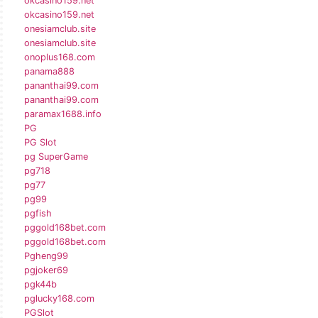
okcasino159.net
okcasino159.net
onesiamclub.site
onesiamclub.site
onoplus168.com
panama888
pananthai99.com
pananthai99.com
paramax1688.info
PG
PG Slot
pg SuperGame
pg718
pg77
pg99
pgfish
pggold168bet.com
pggold168bet.com
Pgheng99
pgjoker69
pgk44b
pglucky168.com
PGSlot