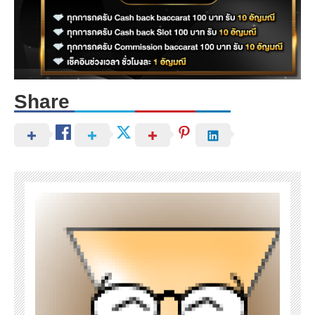
Share