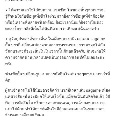
• ให้ความเอาใจใส่กับความแจ่มชัด: ในขณะสั้นๆพวกเราจะ
รู้สึกพอใจกับข้อมูลที่เข้าใจง่ายมากยิ่งกว่าข้อมูลที่จำต้องคิด
หรือวิเคราะห์หลายชนิดพร้อม ยิ่งมีเวลาน้อยก็ยิ่งจำเป็นต้อง
ตกลงใจจากสิ่งที่เห็นได้ทันทีมากกว่าเพียงแค่นั้นเลยครับ
• ดูวัตถุประสงค์ระยะสั้น: ในเมื่อพวกเรามีเวลาเล่น sagame
สั้นๆเราก็เปลี่ยนแปลงจากมองภาพรวมระยะยาวมาจุดโฟกัส
วัตถุประสงค์ระยะสั้นในในเวลานั้นก็พอแล้วครับ มันจะก่อให้
ความจำกัดด้านเวลาแปลงเป็นกรอบการเล่นที่ดีไปเลยล่ะนะ
ครับ
ช่วงพักสั้นๆเปลี่ยนรูปแบบการตัดสินใจเล่น sagame มากกว่าที่
คิด
ผู้คนจำนวนไม่ใช้น้อยอาจคิดว่า หากมีเวลาเล่น sagame เพียง
แค่ช่วงสั้นๆนั้นจะมีผลให้เล่นเร็วขึ้น แม้กระนั้นอันที่จริงแล้ว วิธี
คิด การตัดสินใจ หรือการคาดคะเนเหตุการณ์ของพวกเราจะ
แปรไปด้วย ทำให้การตัดสินใจมีลักษณะเฉพาะในระยะเวลา
จำกัดอย่างงี้เลยครับผม