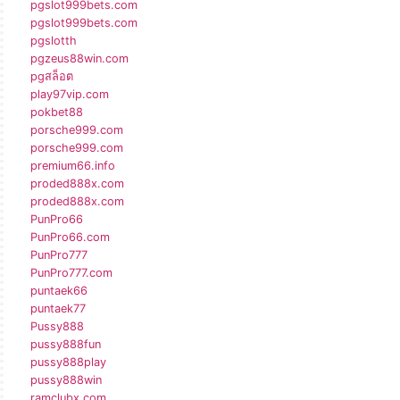
pgslot999bets.com
pgslot999bets.com
pgslotth
pgzeus88win.com
pgสล็อต
play97vip.com
pokbet88
porsche999.com
porsche999.com
premium66.info
proded888x.com
proded888x.com
PunPro66
PunPro66.com
PunPro777
PunPro777.com
puntaek66
puntaek77
Pussy888
pussy888fun
pussy888play
pussy888win
ramclubx.com