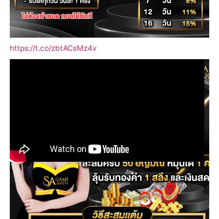
https://t.co/zbtACsMz4v