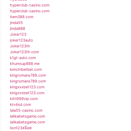
hyperclub-casino.com
hyperclub-casino.com
item388.com
jinda55
jinda888
Joker123
joker123auto
Joker123th
Joker123th.com
k1gt-auto.com
khumsup888.me
kimchibetbet.com
kingromans789.com
kingromans789.com
kingxxxbet123.com
kingxxxbet123.com
kitti999vip.com
ktv4sd.com
lala55-casino.com
lalikabetsgame.com
lalikabetsgame.com
lion123สล็อต