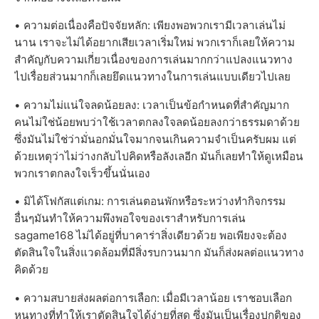
• ความต่อเนื่องคือปัจจัยหลัก: เพียงพอพวกเรามีเวลาเล่นไม่
นาน เราจะไม่ได้อยากเสียเวลาเริ่มใหม่ พวกเราก็เลยให้ความ
สำคัญกับความเกี่ยวเนื่องของการเล่นมากกว่าแปลงแนวทาง
ไปเรื่อยส่วนมากก็เลยยึดแนวทางในการเล่นแบบเดียวไปเลย
• ความไม่แน่ใจลดน้อยลง: เวลาเป็นข้อกำหนดที่สำคัญมาก
คนไม่ใช่น้อยพบว่าใช้เวลาตกลงใจลดน้อยลงกว่าธรรมดาด้วย
ซึ่งมันไม่ใช่ว่ามั่นอกมั่นใจมากจนเกินความจำเป็นครับผม แต่
ด้วยเหตุว่าไม่ว่างกลับไปคิดหรือลังเลอีก มันก็เลยทำให้ดูเหมือน
พวกเราตกลงใจเร็วขึ้นนั่นเอง
• มิได้โฟกัสแต่เกม: การเล่นตอนพักหรือระหว่างทำกิจกรรม
อื่นๆมันทำให้ความพึงพอใจของเราสำหรับการเล่น
sagame168 ไม่ได้อยู่ที่บาคาร่าสิ่งเดียวด้วย พอเพียงจะต้อง
ตัดสินใจในสิ่งแวดล้อมที่มีสิ่งรบกวนมาก มันก็ส่งผลต่อแนวทาง
คิดด้วย
• ความสบายส่งผลต่อการเลือก: เมื่อมีเวลาน้อย เราชอบเลือก
หนทางที่ทำให้เราตัดสินใจได้ง่ายที่สุด ซึ่งมันเป็นเรื่องปกติของ