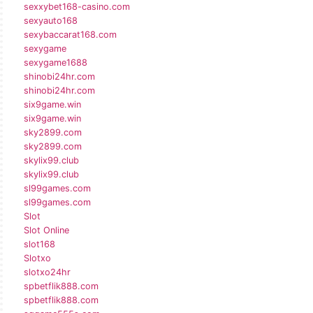
sexxybet168-casino.com
sexyauto168
sexybaccarat168.com
sexygame
sexygame1688
shinobi24hr.com
shinobi24hr.com
six9game.win
six9game.win
sky2899.com
sky2899.com
skylix99.club
skylix99.club
sl99games.com
sl99games.com
Slot
Slot Online
slot168
Slotxo
slotxo24hr
spbetflik888.com
spbetflik888.com