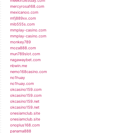
meekin365day.com
mercyrosa168.com
mexicanoo.com
mfj889xx.com
mib555s.com
mmplay-casino.com
mmplay-casino.com
monkey789
moza888.com
mun789slot.com
nagawaybet.com
nbwin.me
nemo168casino.com
no1huay
no1huay.com
okcasino159.com
okcasino159.com
okcasino159.net
okcasino159.net
onesiamclub.site
onesiamclub.site
onoplus168.com
panama888