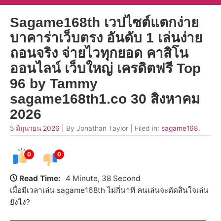
Sagame168th เวปไซต์แตกง่าย
บาคาร่าเว็บตรง อันดับ 1 เล่นง่าย
ถอนจริง จ่ายไวทุกยอด คาสิโน
ออนไลน์ เว็บใหญ่ เครดิตฟรี Top
96 by Tammy
sagame168th1.co 30 สิงหาคม
2026
5 มิถุนายน 2026
| By Jonathan Taylor | Filed in:
sagame168
.
0
0
Read Time:
4 Minute, 38 Second
เมื่อมีเวลาเล่น sagame168th ไม่กี่นาที คนเล่นจะตัดสินใจเล่น
ยังไง?