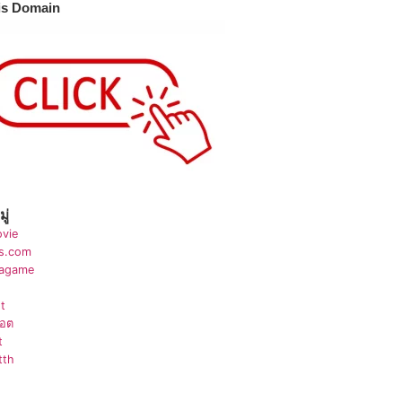
is Domain
ู่
vie
s.com
agame
t
็อต
t
tth