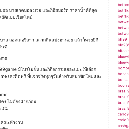
betbo
ตบอล บาสเกตบอล มวย และก็อีสปอร์ต ราคาน้ำดีที่สุด
betflix
betflix
ถิติแบบเรียลไทม์
betwa
betwo
betwo
บาล ลอตเตอรี่ลาว สลากกินแบ่งฮานอย แล้วก็หวยยี่กี
bh99
bio28
ันที
bitcoi
bluewi
game
bluewi
bombe
ด sl99game มีโปรโมชั่นและก็กิจกรรมเยอะแยะให้เลือก
bonan
me เครดิตฟรี ที่แจกจริงทุกๆวันสำหรับสมาชิกใหม่และ
bonus
boonl
brazil
game
brazil
ัคร ไม่ต้องฝากก่อน
brazil
 50%
brazil
carlo9
carlo9
จากคณะทำงาน
cashg