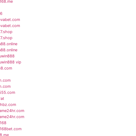
r168.me
66
vabet.com
vabet.com
77.shop
77.shop
88.online
88.online
uwin888
uwin888 vip
88.com
h.com
h.com
555.com
rat
thbz.com
ame24hr.com
ame24hr.com
t168
t168bet.com
8.me