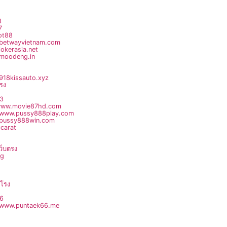
3
7
ot88
/betwayvietnam.com
jokerasia.net
/moodeng.in
/918kissauto.xyz
รง
23
/www.movie87hd.com
/www.pussy888play.com
/pussy888win.com
carat
ว็บตรง
pg
นโรง
6
/www.puntaek66.me