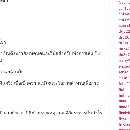
ดชีพ
Casin
cc113
china
coke5
cupca
dgb22
dr888
โปร
dr888
du247
จำเป็นต้องอาศัยเทคนิคและวินัยสำหรับเพื่อการเล่น ซึ่ง
du247
ืน
enjoy2
erisau
ก่อนพนันจริง
etbet
eu369
งเงินจริง เพื่อเพิ่มความแน่ใจและโอกาสสำหรับเพื่อการ
fafa 1
finfin
finfin
finn8
finn8
TP มากยิ่งกว่า 96% เพราะเหตุว่าจะมีอัตราการคืนกำไร
finniv
fiwdee
fiwdee