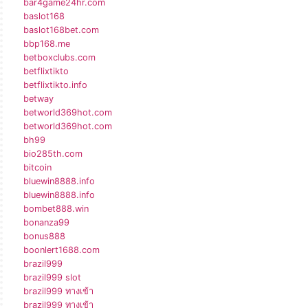
bar4game24hr.com
baslot168
baslot168bet.com
bbp168.me
betboxclubs.com
betflixtikto
betflixtikto.info
betway
betworld369hot.com
betworld369hot.com
bh99
bio285th.com
bitcoin
bluewin8888.info
bluewin8888.info
bombet888.win
bonanza99
bonus888
boonlert1688.com
brazil999
brazil999 slot
brazil999 ทางเข้า
brazil999 ทางเข้า