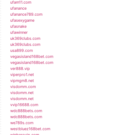
ufam11.com
ufanance
ufanance789.com
ufasexygame
ufasnake
ufawinner
uk369clubs.com
uk369clubs.com
usa899.com
vegasisland168bet.com
vegasisland168bet.com
ver888.vip
viperpro1.net
vipmgm8.net
visdomm.com
visdomm.net
visdomm.net
vvip16688.com
wdc888bets.com
wdc888bets.com
we789s.com
westbluez168bet.com
winherovip.com