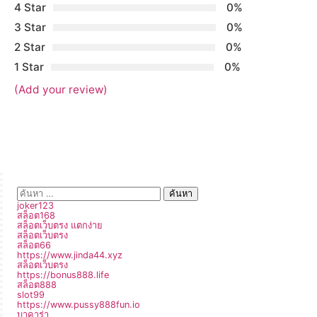
4 Star
0%
3 Star
0%
2 Star
0%
1 Star
0%
(Add your review)
joker123
สล็อต168
สล็อตเว็บตรง แตกง่าย
สล็อตเว็บตรง
สล็อต66
https://www.jinda44.xyz
สล็อตเว็บตรง
https://bonus888.life
สล็อต888
slot99
https://www.pussy888fun.io
บาคาร่า