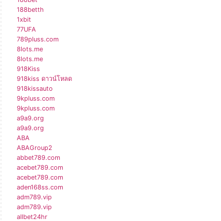
188betth
1xbit
77UFA
789pluss.com
8lots.me
8lots.me
918Kiss
918kiss ดาวน์โหลด
918kissauto
9kpluss.com
9kpluss.com
a9a9.org
a9a9.org
ABA
ABAGroup2
abbet789.com
acebet789.com
acebet789.com
aden168ss.com
adm789.vip
adm789.vip
allbet24hr