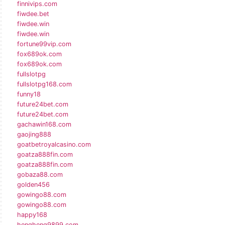
finnivips.com
fiwdee.bet
fiwdee.win
fiwdee.win
fortune99vip.com
fox689ok.com
fox689ok.com
fullslotpg
fullslotpg168.com
funny18
future24bet.com
future24bet.com
gachawin168.com
gaojing888
goatbetroyalcasino.com
goatza888fin.com
goatza888fin.com
gobaza88.com
golden456
gowingo88.com
gowingo88.com
happy168
hengheng9899.com