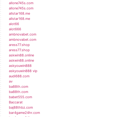
allone745s.com
allone745s.com
allstar168.me
allstar168.me
alot66
alot666
ambnovabet.com
ambnovabet.com
aress77.shop
aress77.shop
askwin88.online
askwin88.online
askyouwin888
askyouwin888 vip
audi688.com
av
ba88th.com
ba88th.com
babet555.com
Baccarat
baj88thbz.com
bar4game24hr.com