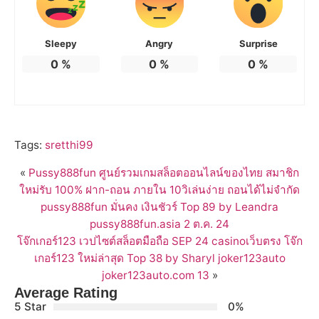
Sleepy
Angry
Surprise
0
%
0
%
0
%
Tags:
sretthi99
«
Pussy888fun ศูนย์รวมเกมสล็อตออนไลน์ของไทย สมาชิก
ใหม่รับ 100% ฝาก-ถอน ภายใน 10วิเล่นง่าย ถอนได้ไม่จำกัด
pussy888fun มั่นคง เงินชัวร์ Top 89 by Leandra
pussy888fun.asia 2 ต.ค. 24
โจ๊กเกอร์123 เวปไซต์สล็อตมือถือ SEP 24 casinoเว็บตรง โจ๊ก
เกอร์123 ใหม่ล่าสุด Top 38 by Sharyl joker123auto
joker123auto.com 13
»
Average Rating
5 Star
0%