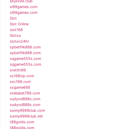
skylix99.club
sl99games.com
sl99games.com
Slot
Slot Online
slot168
Slotxo
slotxo24hr
spbetflik888.com
spbetflik888.com
sqgame555s.com
sqgame555s.com
sretthi99
ss168vip.com
ssc168.com
ssgame666
stellabet789.com
sudyod888s.com
sudyod888s.com
sunny9999club.com
sunny9999club.net
t88golds.com
t88golds.com