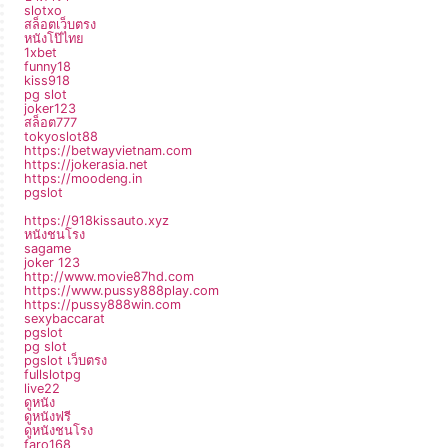
slotxo
สล็อตเว็บตรง
หนังโป๊ไทย
1xbet
funny18
kiss918
pg slot
joker123
สล็อต777
tokyoslot88
https://betwayvietnam.com
https://jokerasia.net
https://moodeng.in
pgslot
https://918kissauto.xyz
หนังชนโรง
sagame
joker 123
http://www.movie87hd.com
https://www.pussy888play.com
https://pussy888win.com
sexybaccarat
pgslot
pg slot
pgslot เว็บตรง
fullslotpg
live22
ดูหนัง
ดูหนังฟรี
ดูหนังชนโรง
faro168