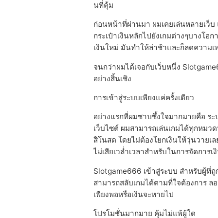
นที่คุ้ม
ก่อนหน้าที่ผ่านมา ผมเคยเล่นหลายเว็บ
กระเป๋าเงินหลักไปยังเกมต่างๆบางโอกาสล
เงินใหม่ มันทำให้ล่าช้าและก็ลดความ
จนกว่าผมได้เจอกับเว็บหนึ่ง Slotgam
อย่างสิ้นเชิง
การเข้าสู่ระบบเพียงแค่ครั้งเดียว
อย่างแรกที่ผมซาบซึ้งใจมากมายคือ ระบบ
เว็บไซต์ ผมสามารถเล่นเกมได้ทุกหมวดหม
สิโนสด โดยไม่ต้องโยกเงินให้วุ่นวายเ
ไม่เสียเวล่ำเวลาสำหรับในการจัดการเง
Slotgame666 เข้าสู่ระบบ สำหรับผู้ที
สามารถสลับเกมได้ตามที่ใจต้องการ ลองเ
เพียงพอหรือเงินจะหายไป
โปรโมชั่นมากมาย คุ้มไม่แพ้ผู้ใด