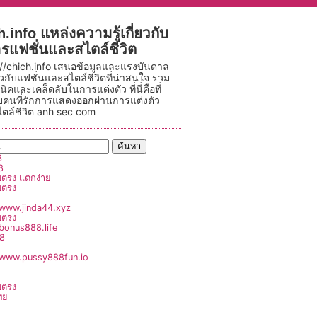
.info แหล่งความรู้เกี่ยวกับ
รแฟชั่นและสไตล์ชีวิต
://chich.info เสนอข้อมูลและแรงบันดาล
ยวกับแฟชั่นและสไตล์ชีวิตที่น่าสนใจ รวม
นิคและเคล็ดลับในการแต่งตัว ที่นี่คือที่
บคนที่รักการแสดงออกผ่านการแต่งตัว
ตล์ชีวิต anh sec com
3
8
บตรง แตกง่าย
บตรง
/www.jinda44.xyz
บตรง
/bonus888.life
8
/www.pussy888fun.io
บตรง
ทย