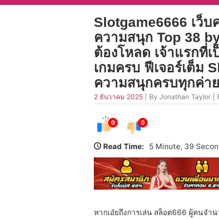
Slotgame6666 เว็บคา
ความสนุก Top 38 b
ต้องโหลด เจ้าแรกที่เ
เกมครบ ฟีเจอร์เต็ม 
ความสนุกครบทุกค่ายร
2 ธันวาคม 2025
| By Jonathan Taylor | F
0
0
Read Time:
5 Minute, 39 Seco
หากเอ๋ยถึงการเล่น สล็อต666 ผู้คนจำน