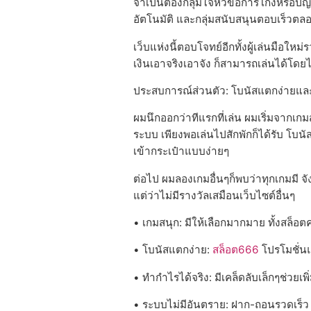
จำเป็นต้องกลุ้มใจหัวข้อการโกงหรือปัญ
อัตโนมัติ และกลุ่มสนับสนุนตอบเร็วตลอ
เว็บแห่งนี้ตอบโจทย์อีกทั้งผู้เล่นมือให
เงินเอาจริงเอาจัง ก็สามารถเล่นได้โดยไ
ประสบการณ์ส่วนตัว: โบนัสแตกง่ายและ
ผมนึกออกว่าทีแรกที่เล่น ผมเริ่มจากเกม
ระบบ เพียงพอเล่นไปสักพักก็ได้รับ โบน
เข้ากระเป๋าแบบง่ายๆ
ต่อไป ผมลองเกมอื่นๆก็พบว่าทุกเกมมี 
แต่ว่าไม่มีรางวัลเสมือนเว็บไซต์อื่นๆ
• เกมสนุก: มีให้เลือกมากมาย ทั้งสล็อ
• โบนัสแตกง่าย:
สล็อต666
โปรโมชั่นแ
• ทำกำไรได้จริง: มีเคล็ดลับเล็กๆช่วยเ
• ระบบไม่มีอันตราย: ฝาก-ถอนรวดเร็ว เ