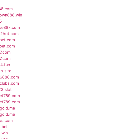
o
88.com
town888.win
5
ke88x.com
2hot.com
bet.com
bet.com
7.com
7.com
4.fun
to.site
16888.com
clubs.com
23 slot
bet789.com
bet789.com
8gold.me
8gold.me
ips.com
.bet
.win