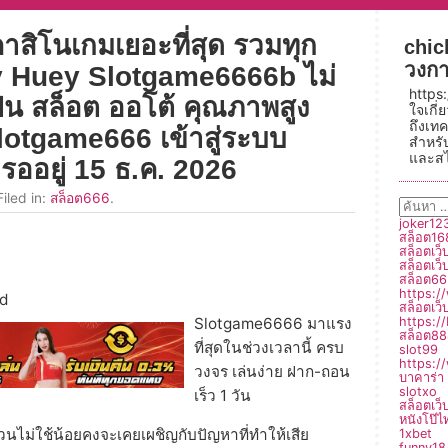
สิโนเกมเยอะที่สุด รวมทุก
chich
วงกา
y Huey Slotgame6666b ไม่
https
ป็น สล็อต ออโต้ คุณภาพสูง
ใจเกี่
ถึงเทค
Slotgame666 เข้าสู่ระบบ
สำหรั
และสไ
ออยู่ 15 ธ.ค. 2026
iled in:
สล็อต666
.
joker12
สล็อต16
สล็อตเว็
สล็อตเว็
สล็อต66
https:/
nd
สล็อตเว็
Slotgame6666 มาแรง
https:/
สล็อต88
ที่สุดในช่วงเวลานี้ ครบ
slot99
https:/
วงจร เล่นง่าย ฝาก-ถอน
บาคาร่า
slotxo
เร็ว 1 วัน
สล็อตเว็
หนังโป๊ไ
วนไม่ใช้น้อยคงจะเคยเผชิญกับปัญหาที่ทำให้เสีย
1xbet
funny18