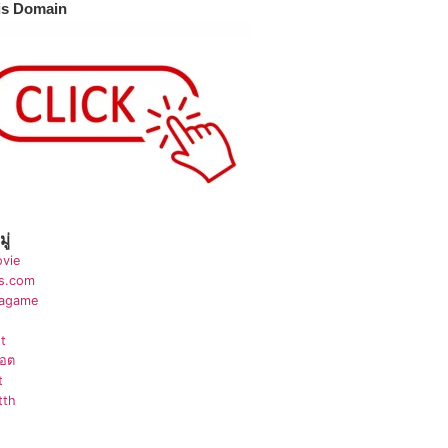
is Domain
ู่
vie
s.com
agame
t
็อต
t
tth