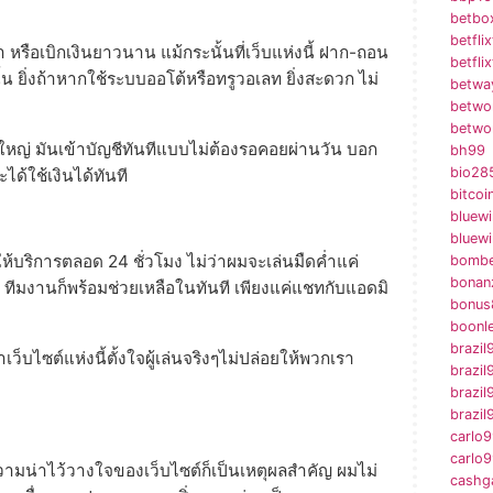
betbo
betflix
า หรือเบิกเงินยาวนาน แม้กระนั้นที่เว็บแห่งนี้ ฝาก-ถอน
betflix
นั้น ยิ่งถ้าหากใช้ระบบออโต้หรือทรูวอเลท ยิ่งสะดวก ไม่
betwa
betwo
betwo
สใหญ่ มันเข้าบัญชีทันทีแบบไม่ต้องรอคอยผ่านวัน บอก
bh99
bio28
ด้ใช้เงินได้ทันที
bitcoi
bluewi
bluewi
ารให้บริการตลอด 24 ชั่วโมง ไม่ว่าผมจะเล่นมืดค่ำแค่
bombe
bonan
 ทีมงานก็พร้อมช่วยเหลือในทันที เพียงแค่แชทกับแอดมิ
bonus
boonl
brazil
าเว็บไซต์แห่งนี้ตั้งใจผู้เล่นจริงๆไม่ปล่อยให้พวกเรา
brazil
brazil
brazil
carlo9
carlo9
มน่าไว้วางใจของเว็บไซต์ก็เป็นเหตุผลสำคัญ ผมไม่
cashg