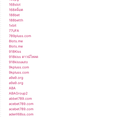
168slot
168สล็อต
188bet
188betth
1xbit
77UFA
789pluss.com
8lots.me
8lots.me
918Kiss
918kiss ดาวน์โหลด
918kissauto
9kpluss.com
9kpluss.com
a9a9.org
a9a9.org
ABA
ABAGroup2
abbet789.com
acebet789.com
acebet789.com
aden168ss.com