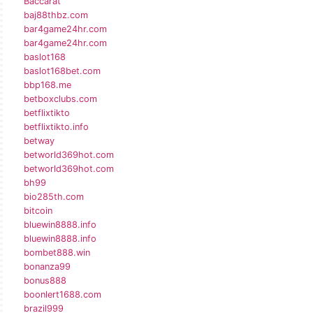
Baccarat
baj88thbz.com
bar4game24hr.com
bar4game24hr.com
baslot168
baslot168bet.com
bbp168.me
betboxclubs.com
betflixtikto
betflixtikto.info
betway
betworld369hot.com
betworld369hot.com
bh99
bio285th.com
bitcoin
bluewin8888.info
bluewin8888.info
bombet888.win
bonanza99
bonus888
boonlert1688.com
brazil999