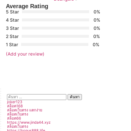
Average Rating
5 Star
0%
4 Star
0%
3 Star
0%
2 Star
0%
1 Star
0%
(Add your review)
joker123
สล็อต168
สล็อตเว็บตรง แตกง่าย
สล็อตเว็บตรง
สล็อต66
https://www.jinda44.xyz
สล็อตเว็บตรง
https://bonus888.life