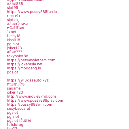
สล็อต888
slot99
https://www.pussy888fun.io
บาคาร่า
slotxo
สล็อตเว็บตรง
หนังโป๊ไทย
1xbet
funny18
kiss918
pg slot
joker123
สล็อต777
tokyoslot88
https://betwayvietnam.com
https://jokerasia.net
https://moodeng.in
pgslot
https://918kissauto.xyz
หนังชนโรง
sagame
joker 123
http://www.movie87hd.com
https://www.pussy888play.com
https://pussy888win.com
sexybaccarat
pgslot
pg slot
pgslot เว็บตรง
fullslotpg
live22