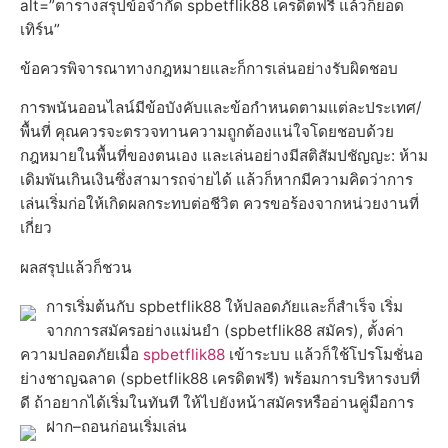
alt=”ตารางสรุปข้อจำกัด spbetflik88 เครดิตฟรี แล้วก็ยอด
เทิร์น”
ข้อควรพิจารณาทางกฎหมายและก็การเล่นอย่างรับผิดชอบ
การพนันออนไลน์มีข้อบังคับและข้อกำหนดตามแต่ละประเทศ/
พื้นที่ คุณควรจะตรวจทานความถูกต้องแน่ใจโดยชอบด้วย
กฎหมายในพื้นที่ของตนเอง และเล่นอย่างมีสติสัมปชัญญะ: ห้าม
เดิมพันเกินเงินซึ่งสามารถจ่ายได้ แล้วก็หากมีความคิดว่าการ
เล่นเริ่มก่อให้เกิดผลกระทบต่อชีวิต ควรขอร้องจากหน่วยงานที่
เกี่ยว
ผลสรุปแล้วก็ชวน
การเริ่มต้นกับ spbetflik88 ให้ปลอดภัยและก็สำเร็จ เริ่ม
จากการสมัครอย่างแม่นยำ (spbetflik88 สมัคร), ตั้งค่า
ความปลอดภัยเมื่อ
spbetflik88
เข้าระบบ แล้วก็ใช้โปรโมชั่นอ
ย่างชาญฉลาด (spbetflik88 เครดิตฟรี) พร้อมการบริหารงบที่
ดี ถ้าอยากได้เริ่มในทันที ให้ไปยังหน้าสมัครหรืออ่านคู่มือการ
ฝาก–ถอนก่อนเริ่มเล่น