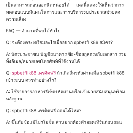
เป็นสามารถถอนออกนิดหน่อยได้ — เคสนี้แสดงให้เห็นว่าการ
ทดสอบแบบมีแผนในการและการบริหารงบประมาณช่วยลด
ความเสี่ยง
FAQ — คำถามที่พบได้ทั่วไป
Q: จะต้องตระเตรียมอะไรเมื่ออยาก spbetflik88 สมัคร?
A: บัตรประชาชน บัญชีธนาคาร ชื่อ-ชื่อสกุลตรงกับเอกสาร รวม
ทั้งอีเมล/หมายเลขโทรศัพท์ที่ใช้งานได้
Q:
spbetflik88 เครดิตฟรี
ถ้าเกิดลืมรหัสผ่านเมื่อ spbetflik88
เข้าระบบ ควรทำอย่างไร?
A: ใช้รายการอาหารรีเซ็ตรหัสผ่านหรือแจ้งฝ่ายสนับสนุนพร้อม
หลักฐาน
Q: spbetflik88 เครดิตฟรี ถอนได้ไหม?
A: ขึ้นกับข้อแม้โปรโมชั่น ส่วนมากต้องทำยอดเทิร์นก่อนถอน