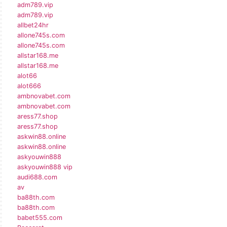
adm789.vip
adm789.vip
allbet24hr
allone745s.com
allone745s.com
allstar168.me
allstar168.me
alot66
alot666
ambnovabet.com
ambnovabet.com
aress77.shop
aress77.shop
askwin88.online
askwin88.online
askyouwin888
askyouwin888 vip
audi688.com
av
ba88th.com
ba88th.com
babet555.com