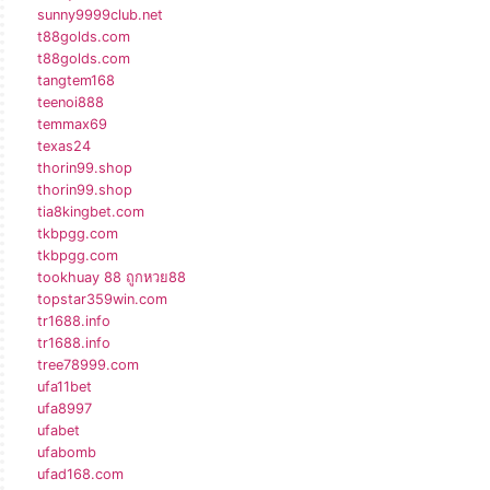
sunny9999club.net
t88golds.com
t88golds.com
tangtem168
teenoi888
temmax69
texas24
thorin99.shop
thorin99.shop
tia8kingbet.com
tkbpgg.com
tkbpgg.com
tookhuay 88 ถูกหวย88
topstar359win.com
tr1688.info
tr1688.info
tree78999.com
ufa11bet
ufa8997
ufabet
ufabomb
ufad168.com