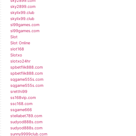
sky2899.com
sky2899.com
skylix99.club
skylix99.club
sl99games.com
sl99games.com
Slot
Slot Online
slot168
Slotxo
slotxo24hr
spbetflik888.com
spbetflik888.com
sqgame555s.com
sqgame555s.com
sretthi99
ss168vip.com
ssc168.com
ssgame666
stellabet789.com
sudyod888s.com
sudyod888s.com
sunny9999club.com