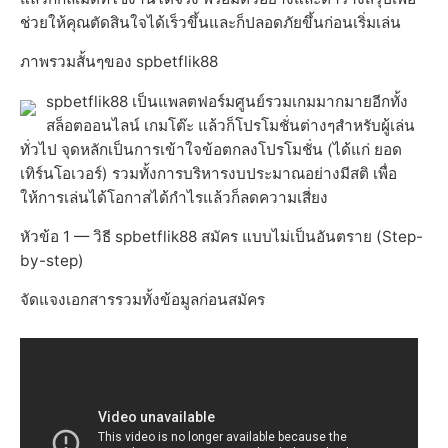
ช่วยให้คุณตัดสินใจได้เร็วขึ้นและก็ปลอดภัยขึ้นก่อนเริ่มเล่น
ภาพรวมสั้นๆของ spbetflik88
spbetflik88 เป็นแพลตฟอร์มศูนย์รวมเกมมากมายอีกทั้ง
สล็อตออนไลน์ เกมโต๊ะ แล้วก็โปรโมชั่นต่างๆสำหรับผู้เล่น
ทั่วไป จุดหลักเป็นการเข้าใจข้อตกลงโปรโมชั่น (ได้แก่ ยอด
เทิร์นโอเวอร์) รวมทั้งการบริหารงบประมาณอย่างมีสติ เพื่อ
ให้การเล่นได้โอกาสได้กำไรแล้วก็ลดความเสี่ยง
หัวข้อ 1 — วิธี spbetflik88 สมัคร แบบไม่เป็นอันตราย (Step-
by-step)
จัดแจงเอกสารรวมทั้งข้อมูลก่อนสมัคร