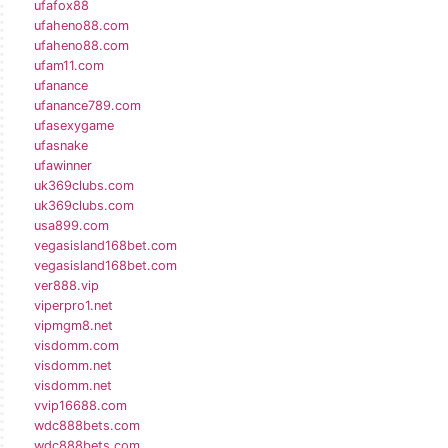
ufafox88
ufaheno88.com
ufaheno88.com
ufam11.com
ufanance
ufanance789.com
ufasexygame
ufasnake
ufawinner
uk369clubs.com
uk369clubs.com
usa899.com
vegasisland168bet.com
vegasisland168bet.com
ver888.vip
viperpro1.net
vipmgm8.net
visdomm.com
visdomm.net
visdomm.net
vvip16688.com
wdc888bets.com
wdc888bets.com