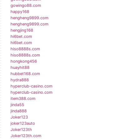
gowingo88.com
happy168
hengheng9899.com
hengheng9899.com
hengjing168
hi6bet.com
hi6bet.com
hiso8888s.com
hiso8888s.com
hongkong456
huayhit88
hubbet168.com
hydra888
hyperclub-casino.com
hyperclub-casino.com
item388.com
jinda55
jinda888
Joker123
joker123auto
Joker123th
Joker123th.com