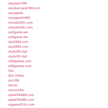
sexyauto168
sexybaccarat168.com
sexygame
sexygame1688
shinobi24hr.com
shinobi24hr.com
six9game.win
six9game.win
sky2899.com
sky2899.com
skylix99.club
skylix99.club
sl99games.com
sl99games.com
Slot
Slot Online
slot168
Slotxo
slotxo24hr
spbetflik888.com
spbetflik888.com
sqgame555s.com