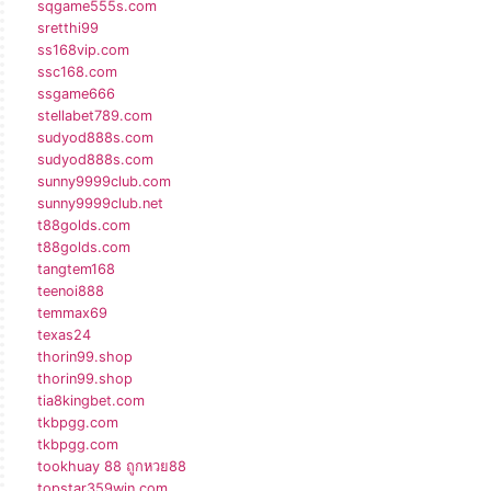
sqgame555s.com
sretthi99
ss168vip.com
ssc168.com
ssgame666
stellabet789.com
sudyod888s.com
sudyod888s.com
sunny9999club.com
sunny9999club.net
t88golds.com
t88golds.com
tangtem168
teenoi888
temmax69
texas24
thorin99.shop
thorin99.shop
tia8kingbet.com
tkbpgg.com
tkbpgg.com
tookhuay 88 ถูกหวย88
topstar359win.com