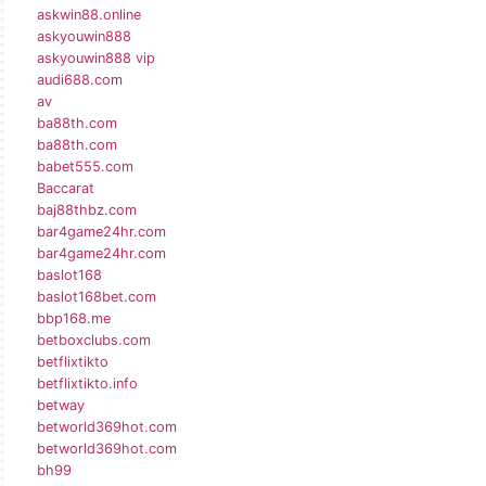
askwin88.online
askyouwin888
askyouwin888 vip
audi688.com
av
ba88th.com
ba88th.com
babet555.com
Baccarat
baj88thbz.com
bar4game24hr.com
bar4game24hr.com
baslot168
baslot168bet.com
bbp168.me
betboxclubs.com
betflixtikto
betflixtikto.info
betway
betworld369hot.com
betworld369hot.com
bh99