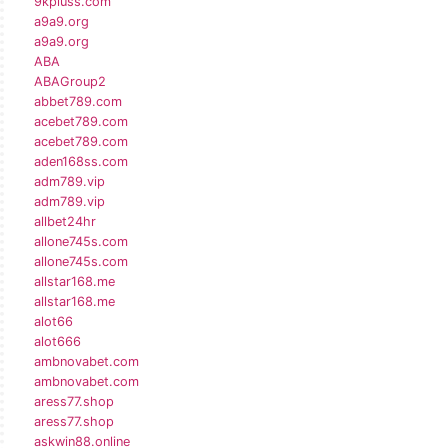
9kpluss.com
a9a9.org
a9a9.org
ABA
ABAGroup2
abbet789.com
acebet789.com
acebet789.com
aden168ss.com
adm789.vip
adm789.vip
allbet24hr
allone745s.com
allone745s.com
allstar168.me
allstar168.me
alot66
alot666
ambnovabet.com
ambnovabet.com
aress77.shop
aress77.shop
askwin88.online