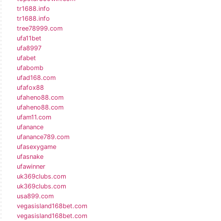
tr1688.info
tr1688.info
tree78999.com
ufa11bet
ufa8997
ufabet
ufabomb
ufad168.com
ufafox88
ufaheno88.com
ufaheno88.com
ufam11.com
ufanance
ufanance789.com
ufasexygame
ufasnake
ufawinner
uk369clubs.com
uk369clubs.com
usa899.com
vegasisland168bet.com
vegasisland168bet.com