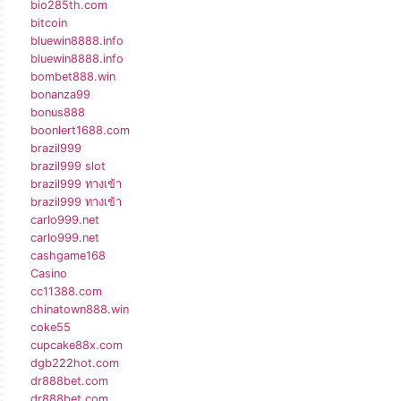
bio285th.com
bitcoin
bluewin8888.info
bluewin8888.info
bombet888.win
bonanza99
bonus888
boonlert1688.com
brazil999
brazil999 slot
brazil999 ทางเข้า
brazil999 ทางเข้า
carlo999.net
carlo999.net
cashgame168
Casino
cc11388.com
chinatown888.win
coke55
cupcake88x.com
dgb222hot.com
dr888bet.com
dr888bet.com