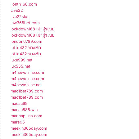
lionth168.com
Live22
live22slot
lnw365bet.com
lockdown168 เข้าสู่ระบบ
lockdown168 เข้าสู่ระบบ
london6789.com
lotto432 ทางเข้า
lotto432 ทางเข้า
luke999.net
lux555.net
m4newonline.com
m4newonline.com
m4newonline.net
mac1bet789.com
mac1bet789.com
macau69
macau888.win
marinapluss.com
mars95
meekin365day.com
meekin365day.com