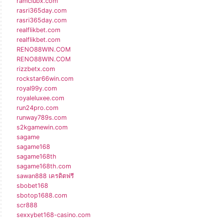
ramclubx.com
rasri365day.com
rasri365day.com
realflikbet.com
realflikbet.com
RENO88WIN.COM
RENO88WIN.COM
rizzbetx.com
rockstar66win.com
royal99y.com
royaleluxee.com
run24pro.com
runway789s.com
s2kgamewin.com
sagame
sagame168
sagame168th
sagame168th.com
sawan888 เครดิตฟรี
sbobet168
sbotop1688.com
scr888
sexxybet168-casino.com