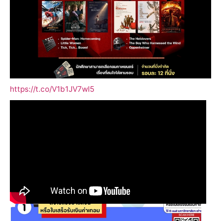
https://t.co/V1b1JV7wI5