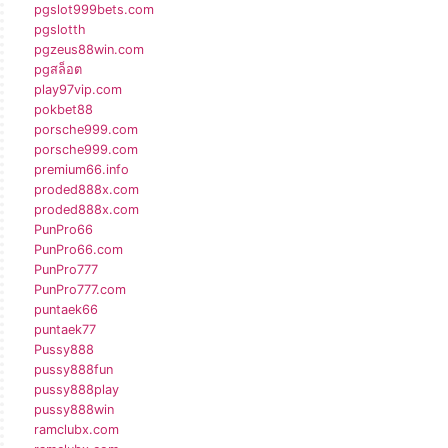
pgslot999bets.com
pgslotth
pgzeus88win.com
pgสล็อต
play97vip.com
pokbet88
porsche999.com
porsche999.com
premium66.info
proded888x.com
proded888x.com
PunPro66
PunPro66.com
PunPro777
PunPro777.com
puntaek66
puntaek77
Pussy888
pussy888fun
pussy888play
pussy888win
ramclubx.com