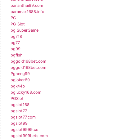
pananthai99.com
paramax1688.info
PG
PG Slot
pg SuperGame
pg718
pg77
pg99
pgfish
pggold168bet.com
pggold168bet.com
Pgheng99
pgjoker69
pgk44b
pglucky168.com
PGSlot
pgslot168
pgslot77
pgslot77.com
pgslot99
pgslot9999.co
pgslot999bets.com