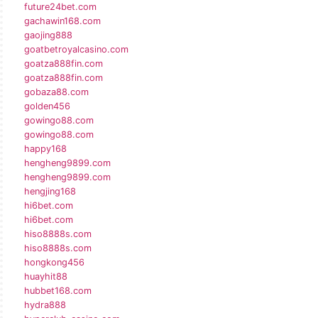
future24bet.com
gachawin168.com
gaojing888
goatbetroyalcasino.com
goatza888fin.com
goatza888fin.com
gobaza88.com
golden456
gowingo88.com
gowingo88.com
happy168
hengheng9899.com
hengheng9899.com
hengjing168
hi6bet.com
hi6bet.com
hiso8888s.com
hiso8888s.com
hongkong456
huayhit88
hubbet168.com
hydra888