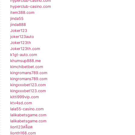
hyperclub-casino.com
hyperclub-casino.com
item388.com
jinda55
jinda888
Joker123
joker123auto
Joker123th
Joker123th.com
k1gt-auto.com
khumsup888.me
kimchibetbet.com
kingromans789.com
kingromans789.com
kingxxxbet123.com
kingxxxbet123.com
kitti999vip.com
ktv4sd.com
lala55-casino.com
lalikabetsgame.com
lalikabetsgame.com
lion123สล็อต
lionth168.com