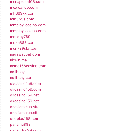
mercyrosa168.com
mexicanoo.com
mfj889xx.com
mib555s.com
mmplay-casino.com
mmplay-casino.com
monkey789
moza888.com
mun789slot.com
nagawaybet.com
nbwin.me
nemo168casino.com
no1huay
no1huay.com
okcasino159.com
okcasino159.com
okcasino159.net
okcasino159.net
onesiamclub.site
onesiamclub.site
onoplus168.com
panama888
pananthai99.com