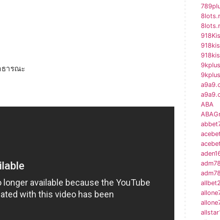
789pl
8lots
8lots
918Ki
918ki
918ki
9kplu
สาธารณะ
9kplu
a9a9.
a9a9.
ABA
ABAG
abbet
acebe
acebe
aden1
adm78
adm78
allbet
allon
allon
allsta