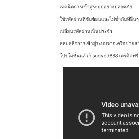
เทคนิคการเข้าสู่ระบบอย่างปลอดภัย
ใช้รหัสผ่านที่ซับซ้อนและไม่ซ้ำกับที่อื่นๆ
เปลี่ยนรหัสผ่านเป็นประจำ
หลบหลีกการเข้าสู่ระบบจากเครือข่าย
โปรโมชั่นแล้วก็ sudyod888 เครดิตฟรี