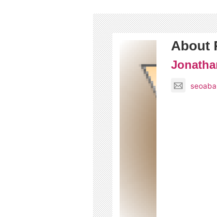
About 
Jonatha
seoaba