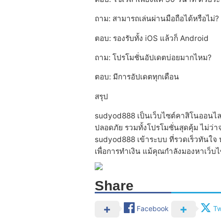
ถาม: สามารถเล่นผ่านมือถือได้หรือไม่?
ตอบ: รองรับทั้ง iOS แล้วก็ Android
ถาม: โปรโมชั่นอัปเดตบ่อยมากไหม?
ตอบ: มีการอัปเดตทุกเดือน
สรุป
sudyod888 เป็นเว็บไซต์คาสิโนออนไลน
ปลอดภัย รวมทั้งโปรโมชั่นสุดคุ้ม ไม่ว
sudyod888 เข้าระบบ ที่รวดเร็วทันใจ 
เพื่อการทำเงิน แม้คุณกำลังมองหาเว็บ
Share
Facebook
Tw