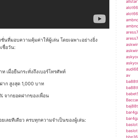
allsta
alot66
alot6
ambno
ambno
aress
aress
นที่มอบความคุ้มค่าให้ผู้เล่น โดยเฉพาะอย่างยิ่ง
askwin
ชื่อวัน:
askwin
askyo
askyo
audi6
 เมื่อยืนกระทั่งถึงเบอร์โทรศัพท์
av
ba88t
าก สูงสุด 1,000 บาท
ba88t
babet
10% จากยอดฝากของเพื่อน
Bacca
baj88
bar4g
bar4g
อยเลยทีเดียว ครบทุกความจำเป็นของผู้เล่น:
baslo
baslo
bbp16