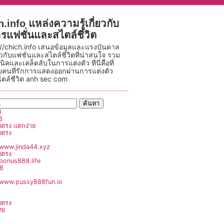
.info แหล่งความรู้เกี่ยวกับ
รแฟชั่นและสไตล์ชีวิต
://chich.info เสนอข้อมูลและแรงบันดาล
ยวกับแฟชั่นและสไตล์ชีวิตที่น่าสนใจ รวม
นิคและเคล็ดลับในการแต่งตัว ที่นี่คือที่
บคนที่รักการแสดงออกผ่านการแต่งตัว
ตล์ชีวิต anh sec com
3
8
บตรง แตกง่าย
บตรง
/www.jinda44.xyz
บตรง
/bonus888.life
8
/www.pussy888fun.io
บตรง
ทย