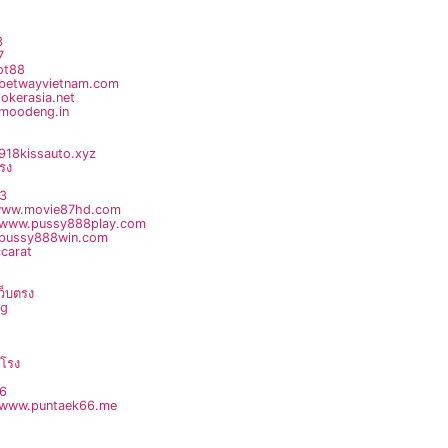
3
7
ot88
/betwayvietnam.com
jokerasia.net
/moodeng.in
/918kissauto.xyz
รง
23
/www.movie87hd.com
/www.pussy888play.com
/pussy888win.com
carat
ว็บตรง
pg
นโรง
6
/www.puntaek66.me