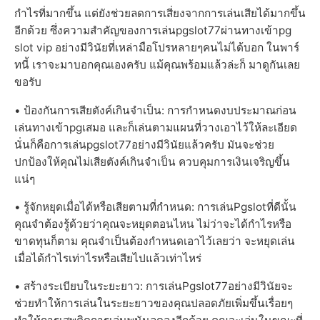
กำไรที่มากขึ้น แต่ยังช่วยลดการเสี่ยงจากการเล่นเสียได้มากขึ้น
อีกด้วย ซึ่งความสำคัญของการเล่นpgslot77ผ่านทางเข้าpg
slot vip อย่างมีวินัยที่เหล่ามือโปรหลายๆคนไม่ได้บอก ในพาร์
ทนี้ เราจะมาบอกคุณเองครับ แม้คุณพร้อมแล้วล่ะก็ มาดูกันเลย
ขอรับ
• ป้องกันการเสียตังค์เกินจำเป็น: การกำหนดงบประมาณก่อน
เล่นทางเข้าpgเสมอ และก็เล่นตามแผนที่วางเอาไว้ให้ละเอียด
นั่นก็คือการเล่นpgslot77อย่างมีวินัยแล้วครับ มันจะช่วย
ปกป้องให้คุณไม่เสียตังค์เกินจำเป็น ควบคุมการเงินเจริญขึ้น
แน่ๆ
• รู้จักหยุดเมื่อได้หรือเสียตามที่กำหนด: การเล่นPgslotที่ดีนั้น
คุณจำต้องรู้ด้วยว่าคุณจะหยุดตอนไหน ไม่ว่าจะได้กำไรหรือ
ขาดทุนก็ตาม คุณจำเป็นต้องกำหนดเอาไว้เลยว่า จะหยุดเล่น
เมื่อได้กำไรเท่าไรหรือเสียไปแล้วเท่าไหร่
• สร้างระเบียบในระยะยาว: การเล่นPgslot77อย่างมีวินัยจะ
ช่วยทำให้การเล่นในระยะยาวของคุณปลอดภัยเพิ่มขึ้นเรื่อยๆ