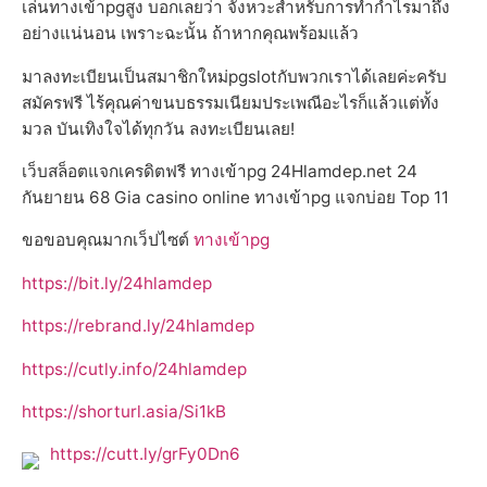
เล่นทางเข้าpgสูง บอกเลยว่า จังหวะสำหรับการทำกำไรมาถึง
อย่างแน่นอน เพราะฉะนั้น ถ้าหากคุณพร้อมแล้ว
มาลงทะเบียนเป็นสมาชิกใหม่pgslotกับพวกเราได้เลยค่ะครับ
สมัครฟรี ไร้คุณค่าขนบธรรมเนียมประเพณีอะไรก็แล้วแต่ทั้ง
มวล บันเทิงใจได้ทุกวัน ลงทะเบียนเลย!
เว็บสล็อตแจกเครดิตฟรี ทางเข้าpg 24Hlamdep.net 24
กันยายน 68 Gia casino online ทางเข้าpg แจกบ่อย Top 11
ขอขอบคุณมากเว็ปไซต์
ทางเข้าpg
https://bit.ly/24hlamdep
https://rebrand.ly/24hlamdep
https://cutly.info/24hlamdep
https://shorturl.asia/Si1kB
https://cutt.ly/grFy0Dn6