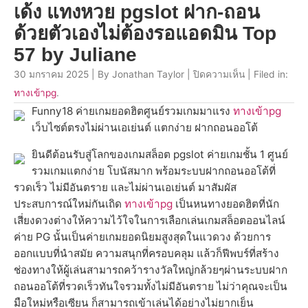
เด้ง แทงหวย pgslot ฝาก-ถอน
ด้วยตัวเองไม่ต้องรอแอดมิน Top
57 by Juliane
30 มกราคม 2025 | By Jonathan Taylor |
ปิดความเห็น
| Filed in:
ทางเข้าpg
.
Funny18 ค่ายเกมยอดฮิตศูนย์รวมเกมมาแรง
ทางเข้าpg
เว็บไซต์ตรงไม่ผ่านเอเย่นต์ แตกง่าย ฝากถอนออโต้
ยินดีต้อนรับสู่โลกของเกมสล็อต pgslot ค่ายเกมชั้น 1 ศูนย์
รวมเกมแตกง่าย โบนัสมาก พร้อมระบบฝากถอนออโต้ที่
รวดเร็ว ไม่มีอันตราย และไม่ผ่านเอเย่นต์ มาสัมผัส
ประสบการณ์ใหม่กันเถิด
ทางเข้าpg
เป็นหนทางยอดฮิตที่นัก
เสี่ยงดวงต่างให้ความไว้ใจในการเลือกเล่นเกมสล็อตออนไลน์
ค่าย PG นั้นเป็นค่ายเกมยอดนิยมสูงสุดในแวดวง ด้วยการ
ออกแบบที่นำสมัย ความสนุกที่ครอบคลุม แล้วก็ฟีพบร์ที่สร้าง
ช่องทางให้ผู้เล่นสามารถคว้ารางวัลใหญ่กล้วยๆผ่านระบบฝาก
ถอนออโต้ที่รวดเร็วทันใจรวมทั้งไม่มีอันตราย ไม่ว่าคุณจะเป็น
มือใหม่หรือเซียน ก็สามารถเข้าเล่นได้อย่างไม่ยากเย็น