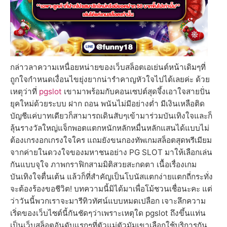
กล่าวลาความเหนื่อยหน่ายของเว็บสล็อตเอเย่นต์หน้าเดิมๆที่
ถูกใจกำหนดเงื่อนไขยุ่งยากน่ารำคาญหัวใจไปได้เลยค่ะ ด้วย
เหตุว่าที่
pgslot
เขามาพร้อมกับคอนเซปต์สุดจึ้งเอาใจสายปั่น
ยุคใหม่ด้วยระบบ ฝาก ถอน พนันไม่มีอย่างต่ำ มีเงินเหลือติด
บัญชีแค่บาทเดียวก็สามารถเดินสับๆเข้ามาร่วมบันเทิงใจและก็
ลุ้นรางวัลใหญ่แจ็กพอตแตกหนักหลักหมื่นหลักแสนได้แบบไม่
ต้องเกรงอกเกรงใจใคร แถมยังขนกองทัพเกมสล็อตสุดพรีเมียม
จากค่ายในดวงใจของมหาชนอย่าง PG SLOT มาให้เลือกเล่น
กันแบบจุใจ ภาพกราฟิกสามมิติสวยสะกดตา เนื้อเรื่องเกม
บันเทิงใจตื่นเต้น แล้วก็ที่สำคัญเป็นโบนัสแตกง่ายแตกถี่กระทั่ง
จะต้องร้องขอชีวิต! บทความนี้มิได้มาเพื่อโม้ชวนเชื่อนะคะ แต่
ว่าวันนี้พวกเราจะมารีทิวทัศน์แบบหมดเปลือก เจาะลึกความ
เริ่ดของเว็บไซต์นี้กันชัดๆว่าเพราะเหตุใด pgslot ถึงขึ้นแท่น
เป็นเว็บสล็อตอันดับแรกๆที่ตัวแม่ตัวมัมเขาเลือกใช้บริการกัน