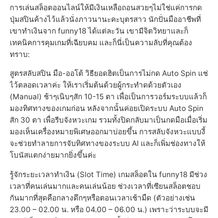
การเล่นสล็อตออนไลน์ให้มีเงินเหลือถอนสวยๆไม่ใช่แค่การกด
ปุ่มสปินค้างไว้แล้วนั่งภาวนานะคะบุตรสาว นักปั่นมืออาชีพที่
เขาทำเงินจาก funny18 ได้แต่ละวัน เขามีจิตวิทยาและก็
เทคนิคการคุมเกมที่เฉียบคม และก็นี่เป็นความลับที่คุณต้อง
ทราบ:
สูตรสลับสปิน มือ-ออโต้ วิธียอดฮิตเป็นการไม่กด Auto Spin แช่
ไว้ตลอดเวลาค่ะ ให้เราเริ่มต้นด้วยผู้กระทำดด้วยตัวเอง
(Manual) ช้าๆเนิบๆสัก 10-15 ตา เพื่อเป็นการวอร์มระบบแล้วก็
มองทิศทางของเกมก่อน หลังจากนั้นค่อยเปิดระบบ Auto Spin
สัก 30 ตา เพื่อรีบจังหวะเกม รวมทั้งปิดกลับมาเป็นกดมือเมื่อเริ่ม
มองเห็นเครื่องหมายพิเศษออกมาบ่อยขึ้น การสลับจังหวะแบบงี้
จะช่วยทำลายการจับทิศทางของระบบ AI และก็เพิ่มช่องทางให้
โบนัสแตกง่ายมากยิ่งขึ้นค่ะ
รู้จักระยะเวลาทำเงิน (Slot Time) เกมสล็อตใน funny18 มีช่วง
เวลาที่คนเล่นมากและคนเล่นน้อย ช่วงเวลาที่เซียนสล็อตชอบ
กันมากที่สุดคือกลางดึกๆหรือตอนเวลาเช้ามืด (ตัวอย่างเช่น
23.00 – 02.00 น. หรือ 04.00 – 06.00 น.) เพราะว่าระบบจะมี