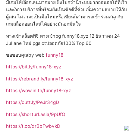
มีเกมให้เลือกเล่นมากมาย ยิ่งไปกว่านี้ระบบฝากถอนออโต้ที่เร็ว
และก็การบริการที่พร้อมยังเป็นข้อดีที่ช่วยเพิ่มความสบายให้กับ
ผู้เล่น ไม่ว่าจะเป็นมือใหม่หรือเซียนก็สามารถเข้าร่วมสนุกกับ
เกมสล็อตออนไลน์ได้อย่างมั่นอกมั่นใจ
ทางเข้าสล็อตพีจี ทางเข้าpg funny18.xyz 12 ธันวาคม 24
Juliane ใหม่ pgslotปลอดภัย100% Top 60
ขอขอบคุณby web
funny18
https://bit.ly/funny18-xyz
https://rebrand.ly/funny18-xyz
https://wow.in.th/funny18-xyz
https://cutt.ly/PeJr34gD
https://shorturl.asia/9pUfQ
https://t.co/drBbFwbvkD