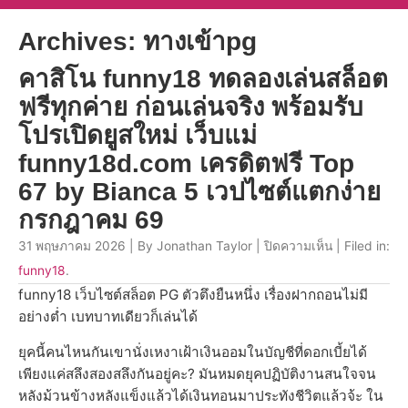
Archives: ทางเข้าpg
คาสิโน funny18 ทดลองเล่นสล็อต
ฟรีทุกค่าย ก่อนเล่นจริง พร้อมรับ
โปรเปิดยูสใหม่ เว็บแม่
funny18d.com เครดิตฟรี Top
67 by Bianca 5 เวปไซต์แตกง่าย
กรกฎาคม 69
31 พฤษภาคม 2026 | By Jonathan Taylor |
ปิดความเห็น
| Filed in:
funny18
.
funny18 เว็บไซต์สล็อต PG ตัวตึงยืนหนึ่ง เรื่องฝากถอนไม่มี
อย่างต่ำ เบทบาทเดียวก็เล่นได้
ยุคนี้คนไหนกันเขานั่งเหงาเฝ้าเงินออมในบัญชีที่ดอกเบี้ยได้
เพียงแค่สลึงสองสลึงกันอยู่คะ? มันหมดยุคปฏิบัติงานสนใจจน
หลังม้วนข้างหลังแข็งแล้วได้เงินทอนมาประทังชีวิตแล้วจ้ะ ใน