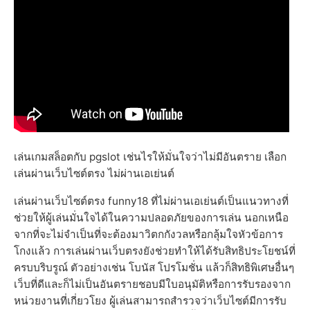
เล่นเกมสล็อตกับ pgslot เช่นไรให้มั่นใจว่าไม่มีอันตราย เลือก
เล่นผ่านเว็บไซต์ตรง ไม่ผ่านเอเย่นต์
เล่นผ่านเว็บไซต์ตรง funny18 ที่ไม่ผ่านเอเย่นต์เป็นแนวทางที่
ช่วยให้ผู้เล่นมั่นใจได้ในความปลอดภัยของการเล่น นอกเหนือ
จากที่จะไม่จำเป็นที่จะต้องมาวิตกกังวลหรือกลุ้มใจหัวข้อการ
โกงแล้ว การเล่นผ่านเว็บตรงยังช่วยทำให้ได้รับสิทธิประโยชน์ที่
ครบบริบรูณ์ ตัวอย่างเช่น โบนัส โปรโมชั่น แล้วก็สิทธิพิเศษอื่นๆ
เว็บที่ดีและก็ไม่เป็นอันตรายชอบมีใบอนุมัติหรือการรับรองจาก
หน่วยงานที่เกี่ยวโยง ผู้เล่นสามารถสำรวจว่าเว็บไซต์มีการรับ