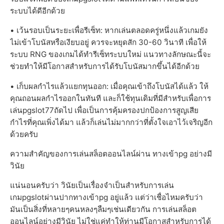
ระบบได้ดีอีกด้วย
• เว้นรอบเป็นระยะเพื่อรีเซ็ท: หากเล่นตลอดครู่หนึ่งแล้วเกมยัง
ไม่เข้าโบนัสหรือเงียบอยู่ ควรจะหยุดสัก 30-60 วินาที เพื่อให้
ระบบ RNG ของเกมได้ทำรีเซ็ทระบบใหม่ แนวทางลักษณะนี้จะ
ช่วยทำให้มีโอกาสสำหรับการได้รับโบนัสมากขึ้นได้อีกด้วย
• เก็บผลกำไรแล้วแยกทุนออก: เมื่อคุณเข้าถึงโบนัสได้แล้ว ให้
คุณถอนผลกำไรออกในทันที และก็ใช้ทุนเดิมที่มีสำหรับเพื่อการ
เล่นpgslot77ถัดไป เพื่อเป็นการคุ้มครองปกป้องการสูญเสีย
กำไรที่คุณเพิ่งได้มา แล้วก็เล่นไม่มากกว่าที่ตั้งใจเอาไว้เจริญอีก
ด้วยครับ
ความสำคัญของการเล่นสล็อตออนไลน์ผ่าน ทางเข้าpg อย่างมี
วินัย
แน่นอนครับว่า วินัยเป็นเรื่องจำเป็นสำหรับการเล่น
เกมpgslotผ่านปากทางเข้าpg อยู่แล้ว แต่ว่าเชื่อไหมครับว่า
มันเป็นสิ่งที่หลายๆคนหลงๆลืมๆเช่นเดียวกัน การเล่นสล็อต
ออนไลน์อย่างมีวินัย ไม่ใช่แค่ทำให้ท่านมีโอกาสสำหรับการได้