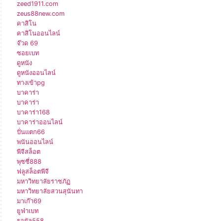
zeed1911.com
zeus88new.com
คาสิโน
คาสิโนออนไลน์
จ๊วด 69
ซอยเบท
ดูหนัง
ดูหนังออนไลน์
ทางเข้าpg
บาคาร่า
บาคาร่า
บาคาร่า168
บาคาร่าออนไลน์
ปั่นแตก66
พนันออนไลน์
พีจีสล็อต
พุซซี่888
ฟลูสล็อตพีจี
มหาวิทยาลัยราชภัฏ
มหาวิทยาลัยสวนสุนันทา
มาเก๊า69
ยูฟ่าเบท
รอยัล558