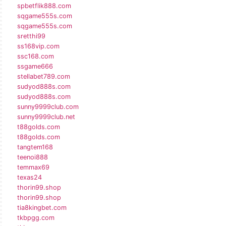
spbetflik888.com
sqgame555s.com
sqgame555s.com
sretthi99
ss168vip.com
ssc168.com
ssgame666
stellabet789.com
sudyod888s.com
sudyod888s.com
sunny9999club.com
sunny9999club.net
t88golds.com
t88golds.com
tangtem168
teenoi888
temmax69
texas24
thorin99.shop
thorin99.shop
tia8kingbet.com
tkbpgg.com