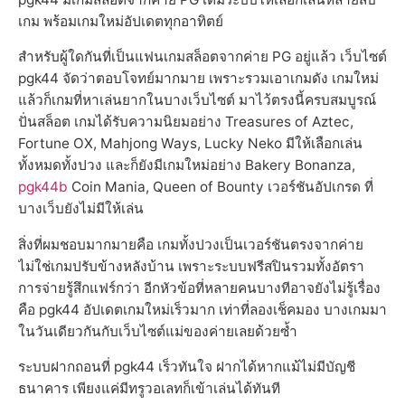
เกม พร้อมเกมใหม่อัปเดตทุกอาทิตย์
สำหรับผู้ใดกันที่เป็นแฟนเกมสล็อตจากค่าย PG อยู่แล้ว เว็บไซต์
pgk44 จัดว่าตอบโจทย์มากมาย เพราะรวมเอาเกมดัง เกมใหม่
แล้วก็เกมที่หาเล่นยากในบางเว็บไซต์ มาไว้ตรงนี้ครบสมบูรณ์
ปั่นสล็อต เกมได้รับความนิยมอย่าง Treasures of Aztec,
Fortune OX, Mahjong Ways, Lucky Neko มีให้เลือกเล่น
ทั้งหมดทั้งปวง และก็ยังมีเกมใหม่อย่าง Bakery Bonanza,
pgk44b
Coin Mania, Queen of Bounty เวอร์ชันอัปเกรด ที่
บางเว็บยังไม่มีให้เล่น
สิ่งที่ผมชอบมากมายคือ เกมทั้งปวงเป็นเวอร์ชันตรงจากค่าย
ไม่ใช่เกมปรับข้างหลังบ้าน เพราะระบบฟรีสปินรวมทั้งอัตรา
การจ่ายรู้สึกแฟร์กว่า อีกหัวข้อที่หลายคนบางทีอาจยังไม่รู้เรื่อง
คือ pgk44 อัปเดตเกมใหม่เร็วมาก เท่าที่ลองเช็คมอง บางเกมมา
ในวันเดียวกันกับเว็บไซต์แม่ของค่ายเลยด้วยซ้ำ
ระบบฝากถอนที่ pgk44 เร็วทันใจ ฝากได้หากแม้ไม่มีบัญชี
ธนาคาร เพียงแค่มีทรูวอเลทก็เข้าเล่นได้ทันที