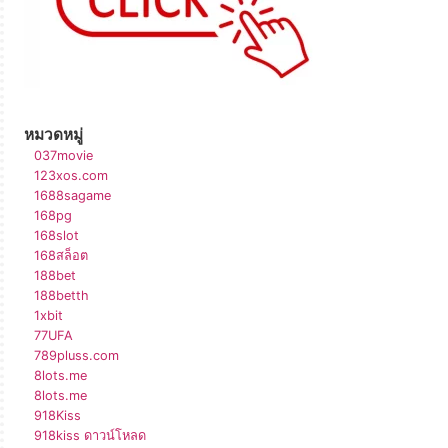
หมวดหมู่
037movie
123xos.com
1688sagame
168pg
168slot
168สล็อต
188bet
188betth
1xbit
77UFA
789pluss.com
8lots.me
8lots.me
918Kiss
918kiss ดาวน์โหลด