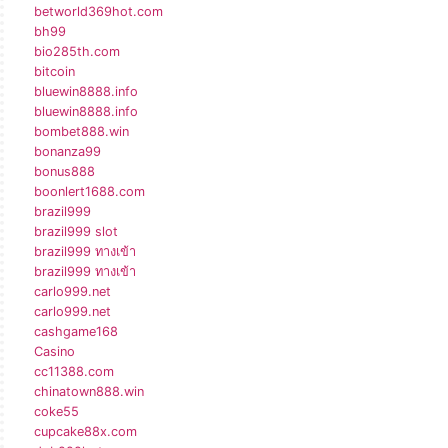
betworld369hot.com
bh99
bio285th.com
bitcoin
bluewin8888.info
bluewin8888.info
bombet888.win
bonanza99
bonus888
boonlert1688.com
brazil999
brazil999 slot
brazil999 ทางเข้า
brazil999 ทางเข้า
carlo999.net
carlo999.net
cashgame168
Casino
cc11388.com
chinatown888.win
coke55
cupcake88x.com