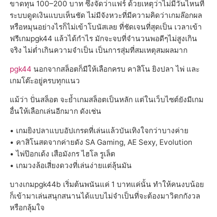
ขาดทุน 100–200 บาท ซึ่งจัดว่าแฟร์ ด้วยเหตุว่าไม่มีวันไหนที่
ระบบดูดเงินแบบเห็นชัด ไม่มีจังหวะที่มีความคิดว่าเกมล๊อกผล
หรือหมุนอย่างไรก็ไม่เข้าโบนัสเลย ที่ชัดเจนที่สุดเป็น เวลาเข้า
ฟรีเกมpgk44 แล้วได้กำไร มักจะจบที่จำนวนพอดีๆไม่สูงเกิน
จริง ไม่ต่ำเกินความจำเป็น เป็นการสุ่มที่สมเหตุสมผลมาก
pgk44
นอกจากสล็อตก็มีให้เลือกครบ คาสิโน ยิงปลา ไพ่ และ
เกมโต๊ะอยู่ครบทุกแนว
แม้ว่า ปั่นสล็อต จะย้ำเกมสล็อตเป็นหลัก แต่ในเว็บไซต์ยังมีเกม
อื่นให้เลือกเล่นอีกมาก ดังเช่น
• เกมยิงปลาแบบอัปเกรดที่เล่นแล้วบันเทิงใจกว่าบางค่าย
• คาสิโนสดจากค่ายดัง SA Gaming, AE Sexy, Evolution
• ไพ่ป๊อกเด้ง เสือมังกร ไฮโล รูเล็ต
• เกมวงล้อเสี่ยงดวงที่เล่นง่ายแต่ลุ้นมัน
บางเกมpgk44b เริ่มต้นพนันแค่ 1 บาทแค่นั้น ทำให้คนงบน้อย
ก็เข้ามาเล่นสนุกสนานได้แบบไม่จำเป็นที่จะต้องมาวิตกกังวล
หรือกลุ้มใจ