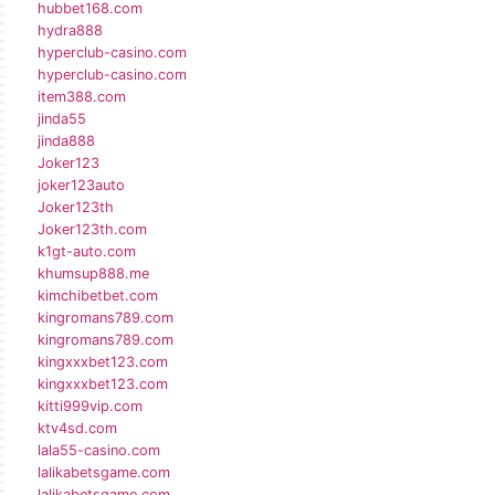
hubbet168.com
hydra888
hyperclub-casino.com
hyperclub-casino.com
item388.com
jinda55
jinda888
Joker123
joker123auto
Joker123th
Joker123th.com
k1gt-auto.com
khumsup888.me
kimchibetbet.com
kingromans789.com
kingromans789.com
kingxxxbet123.com
kingxxxbet123.com
kitti999vip.com
ktv4sd.com
lala55-casino.com
lalikabetsgame.com
lalikabetsgame.com