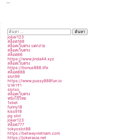
…
joker123
สล็อต168
สล็อตเว็บตรง แตกง่าย
สล็อตเว็บตรง
สล็อต66
https://www.jinda44.xyz
สล็อตเว็บตรง
https://bonus888.life
สล็อต888
slot99
https://www.pussy888fun.io
บาคาร่า
slotxo
สล็อตเว็บตรง
หนังโป๊ไทย
1xbet
funny18
kiss918
pg slot
joker123
สล็อต777
tokyoslot88
https://betwayvietnam.com
https://jokerasia.net