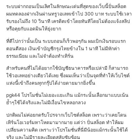
ระบบฝากถอนเป็นเลิศในลักษณะเด่นที่สุดของเว็บนี้ปั่นสล็อต
ผมทดลองฝากเงินผ่านทรูวอเลทเข้าไป 300 บาท ระบบใช้เวลา
รับรองไม่ถึง 10 วินาที เครดิตเข้าโดยทันทีโดยไม่ต้องแจ้งสลิป
หรือคุยกับแอดมินให้ยุ่งยาก
ที่ดีไปกว่านั้นเป็น ระบบถอนก็เร็วพอๆกัน ผมเบิกเงินรอบแรก
ตอนตีสอง เงินเข้าบัญชีกรุงไทยข้างใน 1 นาที ไม่มีหักค่า
ธรรมเนียม และไม่จำต้องทำเทิร์น
สำหรับคนที่ไม่ได้อยากใช้บัญชีธนาคารหรือเปล่ามี ก็สามารถ
ใช้วอเลทอย่างเดียวได้เลย ซึ่งผมเห็นว่าเป็นจุดที่ทำให้เว็บไซต์
แห่งนี้เข้าถึงคนทุกกรุ๊ปได้ง่ายดายมากยิ่งขึ้น
pgk44 โปรโมชั่นไม่เยอะแยะเกิน แม้กระนั้นเลือกมาแบบเน้น
ย้ำๆใช้ได้จริงและไม่มีเงื่อนไขหลอกลวง
ปกติผมไม่ค่อยกดรับโปรจากเว็บไซต์สล็อต เพราะว่าเคยโดน
เทิร์นโอเวอร์มหาโหดมามากมาย แต่ว่า ปั่นสล็อต ทำให้ผม
เปลี่ยนความคิด เพราะว่าโปรโมชั่นที่นี่มีน้อยแม้กระนั้นใช้ได้
จริง และไม่มีรายละเอียดสลับซับซ้อน