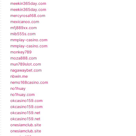
meekin365day.com
meekin365day.com
mercyrosa168.com
mexicanoo.com
mfj889xx.com
mib555s.com
mmplay-casino.com
mmplay-casino.com
monkey789
moza888.com
mun789slot.com
nagawaybet.com
nbwin.me
nemo168casino.com
no1huay
no1huay.com
okcasino159.com
okcasino159.com
okcasino159.net
okcasino159.net
onesiamclub.site
onesiamclub.site