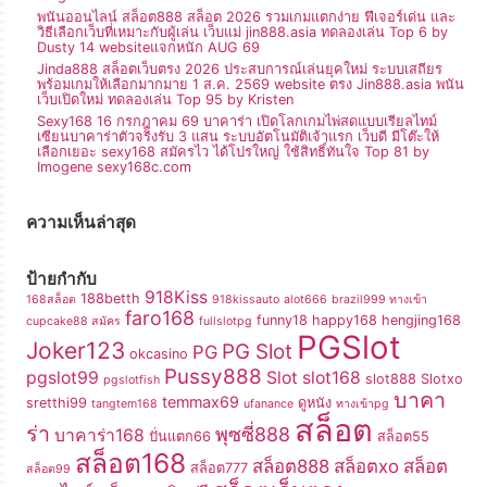
พนันออนไลน์ สล็อต888 สล็อต 2026 รวมเกมแตกง่าย ฟีเจอร์เด่น และ
วิธีเลือกเว็บที่เหมาะกับผู้เล่น เว็บแม่ jin888.asia ทดลองเล่น Top 6 by
Dusty 14 websiteแจกหนัก AUG 69
Jinda888 สล็อตเว็บตรง 2026 ประสบการณ์เล่นยุคใหม่ ระบบเสถียร
พร้อมเกมให้เลือกมากมาย 1 ส.ค. 2569 website ตรง Jin888.asia พนัน
เว็บเปิดใหม่ ทดลองเล่น Top 95 by Kristen
Sexy168 16 กรกฎาคม 69 บาคาร่า เปิดโลกเกมไพ่สดแบบเรียลไทม์
เซียนบาคาร่าตัวจริงรับ 3 แสน ระบบอัตโนมัติเจ้าแรก เว็บดี มีโต๊ะให้
เลือกเยอะ sexy168 สมัครไว ได้โปรใหญ่ ใช้สิทธิ์ทันใจ Top 81 by
Imogene sexy168c.com
ความเห็นล่าสุด
ป้ายกำกับ
918Kiss
188betth
168สล็อต
918kissauto
alot666
brazil999 ทางเข้า
faro168
funny18
happy168
hengjing168
cupcake88 สมัคร
fullslotpg
PGSlot
Joker123
PG Slot
PG
okcasino
Pussy888
pgslot99
Slot
slot168
slot888
Slotxo
pgslotfish
บาคา
temmax69
sretthi99
ดูหนัง
tangtem168
ufanance
ทางเข้าpg
สล็อต
ร่า
พุซซี่888
บาคาร่า168
ปั่นแตก66
สล็อต55
สล็อต168
สล็อต888
สล็อตxo
สล็อต
สล็อต777
สล็อต99