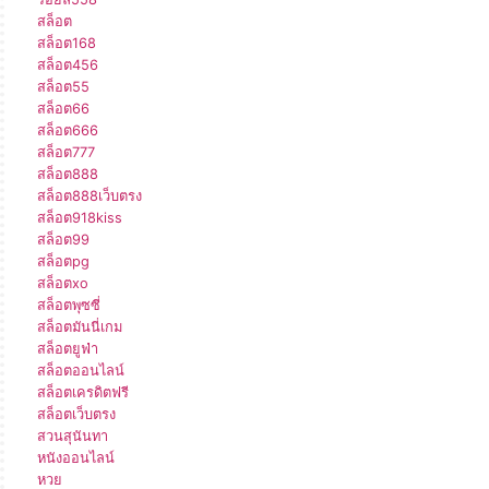
สล็อต
สล็อต168
สล็อต456
สล็อต55
สล็อต66
สล็อต666
สล็อต777
สล็อต888
สล็อต888เว็บตรง
สล็อต918kiss
สล็อต99
สล็อตpg
สล็อตxo
สล็อตพุซซี่
สล็อตมันนี่เกม
สล็อตยูฟ่า
สล็อตออนไลน์
สล็อตเครดิตฟรี
สล็อตเว็บตรง
สวนสุนันทา
หนังออนไลน์
หวย