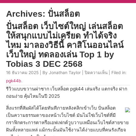
Archives: ปั่นสล็อต
ปั่นสล็อต เว็บไซต์ใหญ่ เล่นสล็อต
ให้สนุกแบบไม่เครียด ทำได้จริง
ไหม มาลองวิธีนี้ คาสิโนออนไลน์
เว็บใหญ่ ทดลองเล่น Top 1 by
Tobias 3 DEC 2568
16 ธันวาคม 2025 | By Jonathan Taylor |
ปิดความเห็น
| Filed in:
pgk44b
.
รีวิวแบบขวานผ่าซาก เว็บสล็อต pgk44 เล่นจริง แตกจริง ฝาก
ถอนง่าย คุ้มไหมในปี 2025
สิ่งแรกที่สัมผัสได้โดยทันทีภายหลังคลิกเข้าเว็บ ปั่นสล็อต
เป็นความธรรมดาของหน้าเว็บไซต์ มันไม่ใช่เว็บไซต์ที่มี
กราฟิกตระการตาหรือเอฟเฟกต์วูบวาบเหมือนเว็บไซต์สายขาย
ฝันทั้งหลายแหล่ แม้กระนั้นมันใช้งานได้ง่ายแบบที่คนรังเกียจ