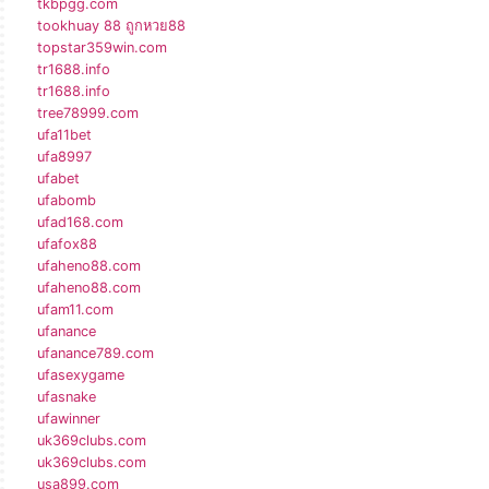
tkbpgg.com
tookhuay 88 ถูกหวย88
topstar359win.com
tr1688.info
tr1688.info
tree78999.com
ufa11bet
ufa8997
ufabet
ufabomb
ufad168.com
ufafox88
ufaheno88.com
ufaheno88.com
ufam11.com
ufanance
ufanance789.com
ufasexygame
ufasnake
ufawinner
uk369clubs.com
uk369clubs.com
usa899.com