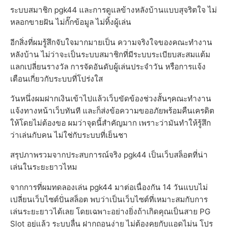
ระบบสมาชิก pgk44 และการดูแลข้างหลังบ้านแบบสุจริตใจ ไม่
หลอกขายฝัน ไม่กั๊กข้อมูล ไม่ทิ้งผู้เล่น
อีกสิ่งที่ผมรู้สึกจับใจมากมายเป็น ความจริงใจของคณะทำงาน
หลังบ้าน ไม่ว่าจะเป็นระบบสมาชิกที่มีระบบระเบียบสะสมแต้ม
แลกเปลี่ยนรางวัล การจัดอันดับผู้เล่นประจำวัน หรือการแจ้ง
เตือนเกี่ยวกับระบบที่โปร่งใส
วันหนึ่งผมฝากเงินเข้าไปแล้วเว็บขัดข้องช่วงสั้นๆคณะทำงาน
แจ้งทางหน้าเว็บทันที และก็ส่งข้อความขออภัยพร้อมคืนเครดิต
ให้โดยไม่ต้องขอ ผมว่าจุดนี้สำคัญมาก เพราะว่ามันทำให้รู้สึก
ว่าเล่นกับคน ไม่ใช่กับระบบที่เย็นชา
สรุปภาพรวมจากประสบการณ์จริง pgk44 เป็นเว็บสล็อตที่น่า
เล่นในระยะยาวไหม
จากการที่ผมทดลองเล่น pgk44 มาต่อเนื่องกัน 14 วันแบบไม่
เปลี่ยนเว็บไซต์ปั่นสล็อต พบว่าเป็นเว็บไซต์ที่เหมาะสมกับการ
เล่นระยะยาวได้เลย โดยเฉพาะอย่างยิ่งถ้าเกิดคุณเป็นสาย PG
Slot อยู่แล้ว ระบบลื่น ฝากถอนง่าย ไม่ต้องคุยกับแอดไม่น โปร