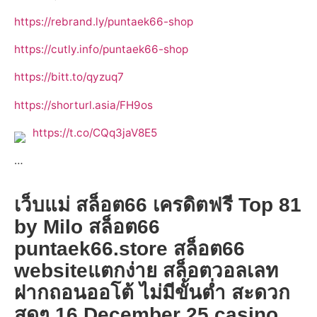
https://rebrand.ly/puntaek66-shop
https://cutly.info/puntaek66-shop
https://bitt.to/qyzuq7
https://shorturl.asia/FH9os
https://t.co/CQq3jaV8E5
…
เว็บแม่ สล็อต66 เครดิตฟรี Top 81
by Milo สล็อต66
puntaek66.store สล็อต66
websiteแตกง่าย สล็อตวอลเลท
ฝากถอนออโต้ ไม่มีขั้นต่ำ สะดวก
สุดๆ 16 December 25 casino