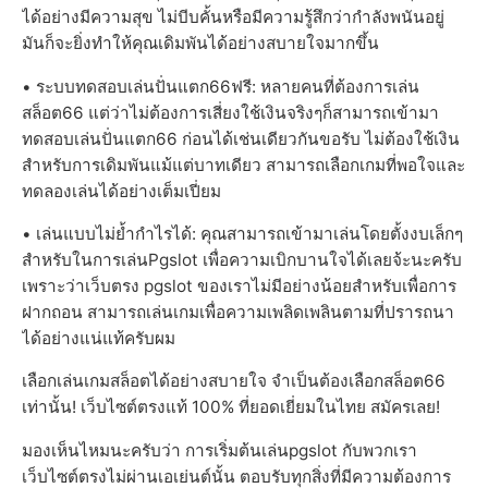
ได้อย่างมีความสุข ไม่บีบคั้นหรือมีความรู้สึกว่ากำลังพนันอยู่
มันก็จะยิ่งทำให้คุณเดิมพันได้อย่างสบายใจมากขึ้น
• ระบบทดสอบเล่นปั่นแตก66ฟรี: หลายคนที่ต้องการเล่น
สล็อต66 แต่ว่าไม่ต้องการเสี่ยงใช้เงินจริงๆก็สามารถเข้ามา
ทดสอบเล่นปั่นแตก66 ก่อนได้เช่นเดียวกันขอรับ ไม่ต้องใช้เงิน
สำหรับการเดิมพันแม้แต่บาทเดียว สามารถเลือกเกมที่พอใจและ
ทดลองเล่นได้อย่างเต็มเปี่ยม
• เล่นแบบไม่ย้ำกำไรได้: คุณสามารถเข้ามาเล่นโดยตั้งงบเล็กๆ
สำหรับในการเล่นPgslot เพื่อความเบิกบานใจได้เลยจ้ะนะครับ
เพราะว่าเว็บตรง pgslot ของเราไม่มีอย่างน้อยสำหรับเพื่อการ
ฝากถอน สามารถเล่นเกมเพื่อความเพลิดเพลินตามที่ปรารถนา
ได้อย่างแน่แท้ครับผม
เลือกเล่นเกมสล็อตได้อย่างสบายใจ จำเป็นต้องเลือกสล็อต66
เท่านั้น! เว็บไซต์ตรงแท้ 100% ที่ยอดเยี่ยมในไทย สมัครเลย!
มองเห็นไหมนะครับว่า การเริ่มต้นเล่นpgslot กับพวกเรา
เว็บไซต์ตรงไม่ผ่านเอเย่นต์นั้น ตอบรับทุกสิ่งที่มีความต้องการ