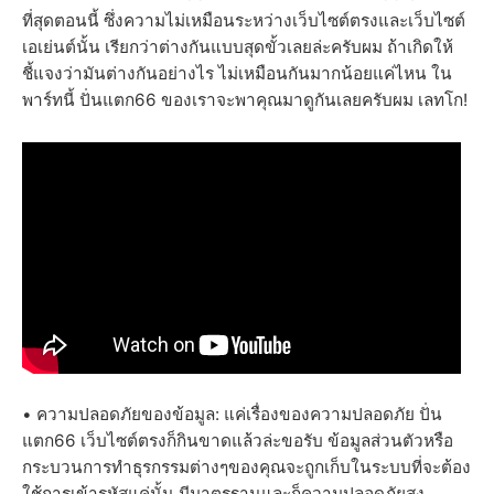
ที่สุดตอนนี้ ซึ่งความไม่เหมือนระหว่างเว็บไซต์ตรงและเว็บไซต์
เอเย่นต์นั้น เรียกว่าต่างกันแบบสุดขั้วเลยล่ะครับผม ถ้าเกิดให้
ชี้แจงว่ามันต่างกันอย่างไร ไม่เหมือนกันมากน้อยแค่ไหน ใน
พาร์ทนี้ ปั่นแตก66 ของเราจะพาคุณมาดูกันเลยครับผม เลทโก!
• ความปลอดภัยของข้อมูล: แค่เรื่องของความปลอดภัย ปั่น
แตก66 เว็บไซต์ตรงก็กินขาดแล้วล่ะขอรับ ข้อมูลส่วนตัวหรือ
กระบวนการทำธุรกรรมต่างๆของคุณจะถูกเก็บในระบบที่จะต้อง
ใช้การเข้ารหัสแค่นั้น มีมาตรฐานและก็ความปลอดภัยสูง