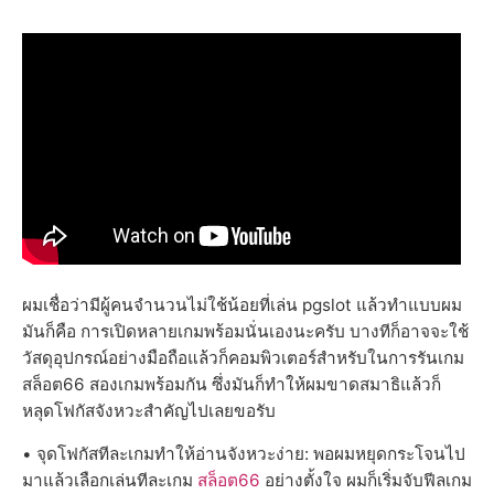
ผมเชื่อว่ามีผู้คนจำนวนไม่ใช้น้อยที่เล่น pgslot แล้วทำแบบผม
มันก็คือ การเปิดหลายเกมพร้อมนั่นเองนะครับ บางทีก็อาจจะใช้
วัสดุอุปกรณ์อย่างมือถือแล้วก็คอมพิวเตอร์สำหรับในการรันเกม
สล็อต66 สองเกมพร้อมกัน ซึ่งมันก็ทำให้ผมขาดสมาธิแล้วก็
หลุดโฟกัสจังหวะสำคัญไปเลยขอรับ
• จุดโฟกัสทีละเกมทำให้อ่านจังหวะง่าย: พอผมหยุดกระโจนไป
มาแล้วเลือกเล่นทีละเกม
สล็อต66
อย่างตั้งใจ ผมก็เริ่มจับฟีลเกม