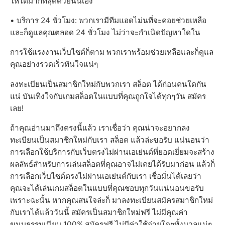
ให้ได้มากที่สุดด้วยนั่นเอง
• บริการ 24 ชั่วโมง: พวกเรามีทีมแอดไม่นที่จะคอยช่วยเหลือ
และก็ดูแลคุณตลอด 24 ชั่วโมง ไม่ว่าจะกำเนิดปัญหาใดใน
การใช้แรงงานเว็บไซต์ก็ตาม พวกเราพร้อมช่วยเหลือและก็ดูแล
คุณอย่างรวดเร็วทันใจแน่ๆ
ลงทะเบียนเป็นสมาชิกใหม่กับพวกเรา สล็อต ได้ก่อนคนใดกัน
แน่ บันเทิงใจกับเกมสล็อตในแบบที่คุณถูกใจได้ทุกๆวัน สมัคร
เลย!
ถ้าคุณอ่านมาถึงตรงนี้แล้ว เราเชื่อว่า คุณน่าจะอยากลง
ทะเบียนเป็นสมาชิกใหม่กับเรา สล็อต แล้วล่ะขอรับ แน่นอนว่า
การเลือกใช้บริการกับเว็บตรงไม่ผ่านเอเย่นต์ที่ยอดเยี่ยมจะสร้าง
ผลลัพธ์สำหรับการเล่นสล็อตที่คุณอาจไม่เคยได้รับมาก่อน แล้วก็
การเลือกเว็บไซต์ตรงไม่ผ่านเอเย่นต์กับเรา เชื่อมั่นได้เลยว่า
คุณจะได้เล่นเกมสล็อตในแบบที่คุณชอบทุกวันแน่นอนขอรับ
เพราะฉะนั้น หากคุณสนใจล่ะก็ มาลงทะเบียนสมัครสมาชิกใหม่
กับเราได้แล้ววันนี้ สมัครเป็นสมาชิกใหม่ฟรี ไม่มีคุณค่า
ขนบธรรมเนียม 100% สมัครฟรี ไม่มีค่าใช้จ่ายใดๆทั้งมวลแน่ๆ