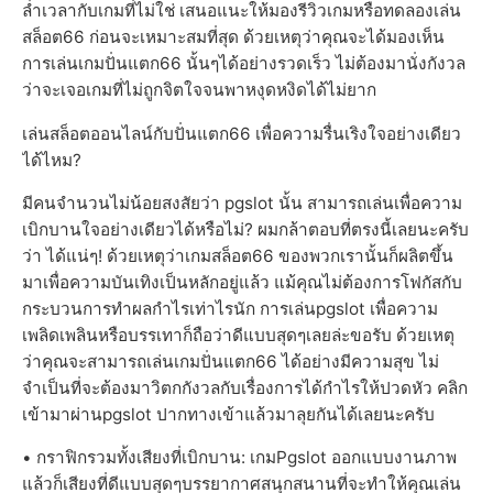
ล่ำเวลากับเกมที่ไม่ใช่ เสนอแนะให้มองรีวิวเกมหรือทดลองเล่น
สล็อต66 ก่อนจะเหมาะสมที่สุด ด้วยเหตุว่าคุณจะได้มองเห็น
การเล่นเกมปั่นแตก66 นั้นๆได้อย่างรวดเร็ว ไม่ต้องมานั่งกังวล
ว่าจะเจอเกมที่ไม่ถูกจิตใจจนพาหงุดหงิดได้ไม่ยาก
เล่นสล็อตออนไลน์กับปั่นแตก66 เพื่อความรื่นเริงใจอย่างเดียว
ได้ไหม?
มีคนจำนวนไม่น้อยสงสัยว่า pgslot นั้น สามารถเล่นเพื่อความ
เบิกบานใจอย่างเดียวได้หรือไม่? ผมกล้าตอบที่ตรงนี้เลยนะครับ
ว่า ได้แน่ๆ! ด้วยเหตุว่าเกมสล็อต66 ของพวกเรานั้นก็ผลิตขึ้น
มาเพื่อความบันเทิงเป็นหลักอยู่แล้ว แม้คุณไม่ต้องการโฟกัสกับ
กระบวนการทำผลกำไรเท่าไรนัก การเล่นpgslot เพื่อความ
เพลิดเพลินหรือบรรเทาก็ถือว่าดีแบบสุดๆเลยล่ะขอรับ ด้วยเหตุ
ว่าคุณจะสามารถเล่นเกมปั่นแตก66 ได้อย่างมีความสุข ไม่
จำเป็นที่จะต้องมาวิตกกังวลกับเรื่องการได้กำไรให้ปวดหัว คลิก
เข้ามาผ่านpgslot ปากทางเข้าแล้วมาลุยกันได้เลยนะครับ
• กราฟิกรวมทั้งเสียงที่เบิกบาน: เกมPgslot ออกแบบงานภาพ
แล้วก็เสียงที่ดีแบบสุดๆบรรยากาศสนุกสนานที่จะทำให้คุณเล่น