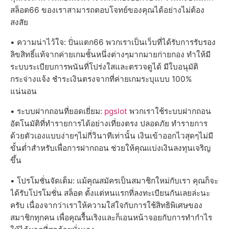
สล็อต66 ของเราสามารถตอบโจทย์ของคุณได้อย่างไม่ต้อง
สงสัย
• ความน่าไว้ใจ: ปั่นแตก66 พวกเราเป็นเว็บที่ได้รับการรับรอง
ลิขสิทธิ์แท้จากค่ายเกมชั้นหนึ่งต่างๆมากมายก่ายกอง ทำให้มี
ระบบระเบียบการพนันที่โปร่งใสและตรวจดูได้ มีใบอนุมัติ
กระจ่างแจ้ง ชำระเงินตรงจากที่ค่ายเกมระบุแบบ 100%
แน่นอน
• ระบบฝากถอนที่ยอดเยี่ยม:
pgslot
พวกเราใช้ระบบฝากถอน
อัตโนมัติที่ทำรายการได้อย่างเที่ยงตรง ปลอดภัย ทำรายการ
ด้วยตัวเองแบบง่ายๆไม่กี่วินาทีเท่านั้น เงินเข้าออกไวสุดๆไม่มี
ขั้นต่ำสำหรับเพื่อการฝากถอน ช่วยให้คุณแบ่งเงินลงทุนเจริญ
ขึ้น
• โปรโมชั่นจัดเต็ม: แม้คุณสมัครเป็นสมาชิกใหม่กับเรา คุณก็จะ
ได้รับโปรโมชั่น สล็อต ตั้งแต่หนแรกที่ลงทะเบียนกันเลยล่ะนะ
ครับ เนื่องจากว่าเราให้ความใส่ใจกับการใช้สิทธิพิเศษของ
สมาชิกทุกคน เพื่อคุณรื้นเริงและก็เอนหน้าจอยกับการทำกำไร