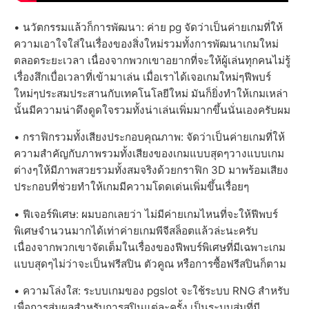
• นวัตกรรมแล้วก็การพัฒนา: ค่าย pg จัดว่าเป็นค่ายเกมที่ให้
ความเอาใจใส่ในเรื่องของสิ่งใหม่รวมทั้งการพัฒนาเกมใหม่
ตลอดระยะเวลา เนื่องจากพวกเขาอยากที่จะให้ผู้เล่นทุกคนไม่รู้
เรื่องสึกเบื่อเวลาที่เข้ามาเล่น เมื่อเราได้เจอเกมใหม่ๆฟีพบร์
ใหม่ๆประสมประสานกับเทคโนโลยีใหม่ มันก็ยิ่งทำให้เกมเหล่า
นั้นมีความน่าดึงดูดใจรวมทั้งน่าเล่นเพิ่มมากขึ้นนั่นเองครับผม
• กราฟิกรวมทั้งเสียงประกอบคุณภาพ: จัดว่าเป็นค่ายเกมที่ให้
ความสำคัญกับภาพรวมทั้งเสียงของเกมแบบสุดๆวางแบบเกม
ต่างๆให้มีภาพสวยรวมทั้งสมจริงด้วยกราฟิก 3D มาพร้อมเสียง
ประกอบที่ช่วยทำให้เกมมีความโดดเด่นเพิ่มขึ้นเรื่อยๆ
• ฟีเจอร์พิเศษ: ผมบอกเลยว่า ไม่มีค่ายเกมไหนที่จะให้ฟีพบร์
พิเศษจำนวนมากได้เท่าค่ายเกมพีจีสล็อตแล้วล่ะนะครับ
เนื่องจากพวกเขาจัดเต็มในเรื่องของฟีพบร์พิเศษที่มีเฉพาะเกม
แบบสุดๆไม่ว่าจะเป็นฟรีสปิน ตัวคูณ หรือการซื้อฟรีสปินก็ตาม
• ความโล่งใส: ระบบเกมของ pgslot จะใช้ระบบ RNG สำหรับ
เพื่อการสุ่มผลสำหรับการสปินแต่ละครั้ง เป็นระบบสุ่มที่มี