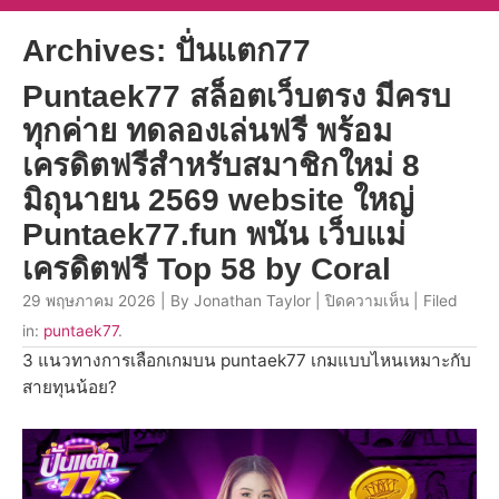
Archives: ปั่นแตก77
Puntaek77 สล็อตเว็บตรง มีครบ
ทุกค่าย ทดลองเล่นฟรี พร้อม
เครดิตฟรีสำหรับสมาชิกใหม่ 8
มิถุนายน 2569 website ใหญ่
Puntaek77.fun พนัน เว็บแม่
เครดิตฟรี Top 58 by Coral
29 พฤษภาคม 2026 | By Jonathan Taylor |
ปิดความเห็น
| Filed
in:
puntaek77
.
3 แนวทางการเลือกเกมบน puntaek77 เกมแบบไหนเหมาะกับ
สายทุนน้อย?