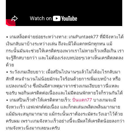
• เกมสล็อตจ่ายย่อยระหว่างทาง: เกมPuntaek77 ที่มีจังหวะได้
เงินกลับมาบ้างระหว่างเล่น ถึงจะมิได้แตกหนักทุกหน แม้
กระนั้นมันจะช่วยให้เครดิตของพวกเราไม่หายเร็วเหลือเกิน เรา
จะรู้สึกสบายกว่า และไม่ต้องเร่งเบทบ่อยๆเวลาเห็นเครดิตลดลง
ด้วย
• ระวังเกมเงียบยาว: เมื่อสปินไปนานๆแล้วไม่ได้อะไรกลับมา
สักที คนจำนวนไม่น้อยมักจะใจร้อนด้วยการเพิ่มเบทบ้าง หรือ
แปลงเกมบ้าง ซึ่งมันมีสาเหตุมาจากช่วงเกมเงียบยาวนี่แหละ
ขอรับ พอกินเครดิตต่อเนื่องและไม่มีตอนพักหายใจก็รวนกันได้
• เกมสปินเร็วทำให้เครดิตหายเร็ว:
ปั่นแตก77
บางเกมจะมี
จังหวะเร็ว เอฟเฟกต์ต่อเนื่อง และก็กดเล่นเพลิดเพลินมากมาย
แม้มันจะสนุกมากมาย แม้กระนั้นเราต้องระมัดระวังเอาไว้ด้วย
ครับผม เพราะเกมจังหวะเร็วอย่างนี้จะมีผลให้เครดิตน้อยลงกว่า
เกมจังหวะนิ่งมากเลยนะครับ