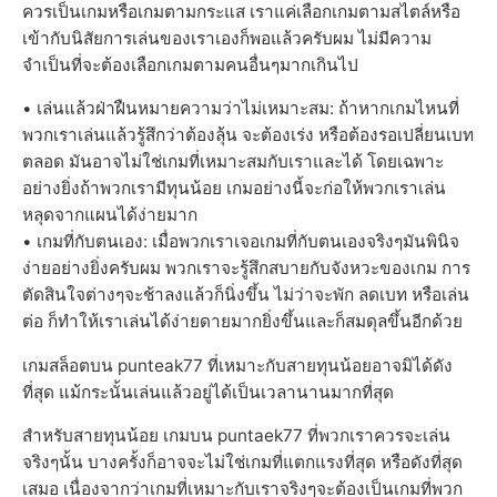
ควรเป็นเกมหรือเกมตามกระแส เราแค่เลือกเกมตามสไตล์หรือ
เข้ากับนิสัยการเล่นของเราเองก็พอแล้วครับผม ไม่มีความ
จำเป็นที่จะต้องเลือกเกมตามคนอื่นๆมากเกินไป
• เล่นแล้วฝ่าฝืนหมายความว่าไม่เหมาะสม: ถ้าหากเกมไหนที่
พวกเราเล่นแล้วรู้สึกว่าต้องลุ้น จะต้องเร่ง หรือต้องรอเปลี่ยนเบท
ตลอด มันอาจไม่ใช่เกมที่เหมาะสมกับเราและได้ โดยเฉพาะ
อย่างยิ่งถ้าพวกเรามีทุนน้อย เกมอย่างนี้จะก่อให้พวกเราเล่น
หลุดจากแผนได้ง่ายมาก
• เกมที่กับตนเอง: เมื่อพวกเราเจอเกมที่กับตนเองจริงๆมันพินิจ
ง่ายอย่างยิ่งครับผม พวกเราจะรู้สึกสบายกับจังหวะของเกม การ
ตัดสินใจต่างๆจะช้าลงแล้วก็นิ่งขึ้น ไม่ว่าจะพัก ลดเบท หรือเล่น
ต่อ ก็ทำให้เราเล่นได้ง่ายดายมากยิ่งขึ้นและก็สมดุลขึ้นอีกด้วย
เกมสล็อตบน punteak77 ที่เหมาะกับสายทุนน้อยอาจมิได้ดัง
ที่สุด แม้กระนั้นเล่นแล้วอยู่ได้เป็นเวลานานมากที่สุด
สำหรับสายทุนน้อย เกมบน puntaek77 ที่พวกเราควรจะเล่น
จริงๆนั้น บางครั้งก็อาจจะไม่ใช่เกมที่แตกแรงที่สุด หรือดังที่สุด
เสมอ เนื่องจากว่าเกมที่เหมาะกับเราจริงๆจะต้องเป็นเกมที่พวก