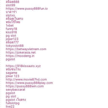
สล็อต888
slot99
https://www.pussy888fun.io
บาคาร่า
slotxo
สล็อตเว็บตรง
หนังโป๊ไทย
1xbet
funny18
kiss918
pg slot
joker123
สล็อต777
tokyoslot88
https://betwayvietnam.com
https://jokerasia.net
https://moodeng.in
pgslot
https://918kissauto.xyz
หนังชนโรง
sagame
joker 123
http://www.movie87hd.com
https://www.pussy888play.com
https://pussy888win.com
sexybaccarat
pgslot
pg slot
pgslot เว็บตรง
fullslotpg
live22