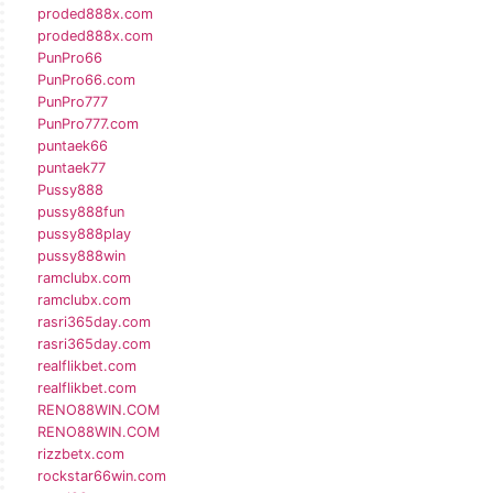
proded888x.com
proded888x.com
PunPro66
PunPro66.com
PunPro777
PunPro777.com
puntaek66
puntaek77
Pussy888
pussy888fun
pussy888play
pussy888win
ramclubx.com
ramclubx.com
rasri365day.com
rasri365day.com
realflikbet.com
realflikbet.com
RENO88WIN.COM
RENO88WIN.COM
rizzbetx.com
rockstar66win.com