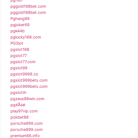
pgfish
pggold168bet.com
pggold168bet.com
Pgheng99
pgjoker69
pgk44b
pglucky168.com
PGSlot
pgslot168
pgslot77
pgslot77.com
pgslot99
pgslot9999.co
pgslot999bets.com
pgslot999bets.com
pgslotth
pgzeus88win.com
pgสล็อต
play97vip.com
pokbet88
porsche999.com
porsche999.com
premium66.info