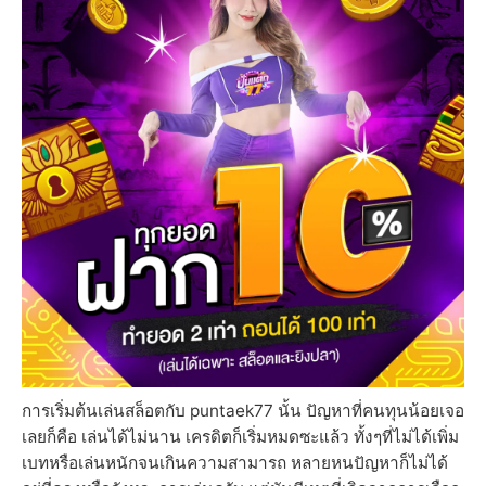
การเริ่มต้นเล่นสล็อตกับ puntaek77 นั้น ปัญหาที่คนทุนน้อยเจอ
เลยก็คือ เล่นได้ไม่นาน เครดิตก็เริ่มหมดซะแล้ว ทั้งๆที่ไม่ได้เพิ่ม
เบทหรือเล่นหนักจนเกินความสามารถ หลายหนปัญหาก็ไม่ได้