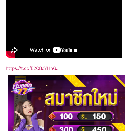
https://t.co/E2C8oYHhGJ