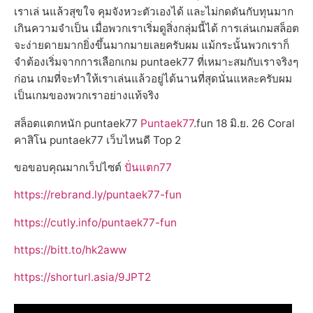
เราเล่ นแล้วสุขใจ คุมจังหวะตัวเองได้ และไม่กดดันกับทุนมาก
เกินความจำเป็น เมื่อพวกเราเริ่มดูสิ่งกลุ่มนี้ได้ การเล่นเกมสล็อต
จะง่ายดายมากยิ่งขึ้นมากมายเลยครับผม แม้กระนั้นพวกเราก็
จำต้องเริ่มจากการเลือกเกม puntaek77 ที่เหมาะสมกับเราจริงๆ
ก่อน เกมที่จะทำให้เราเล่นแล้วอยู่ได้นานที่สุดนั่นแหละครับผม
เป็นเกมของพวกเราอย่างแท้จริง
สล็อตแตกหนัก puntaek77
Puntaek77
.fun 18 มิ.ย. 26 Coral
คาสิโน puntaek77 เว็บไหนดี Top 2
ขอขอบคุณมากเว็ปไซต์
ปั่นแตก77
https://rebrand.ly/puntaek77-fun
https://cutly.info/puntaek77-fun
https://bitt.to/hk2aww
https://shorturl.asia/9JPT2