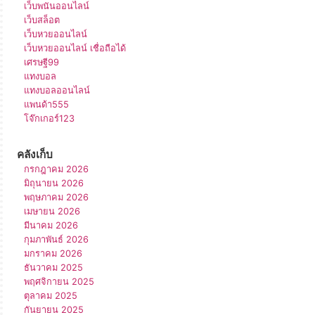
เว็บพนันออนไลน์
เว็บสล็อต
เว็บหวยออนไลน์
เว็บหวยออนไลน์ เชื่อถือได้
เศรษฐี99
แทงบอล
แทงบอลออนไลน์
แพนด้า555
โจ๊กเกอร์123
คลังเก็บ
กรกฎาคม 2026
มิถุนายน 2026
พฤษภาคม 2026
เมษายน 2026
มีนาคม 2026
กุมภาพันธ์ 2026
มกราคม 2026
ธันวาคม 2025
พฤศจิกายน 2025
ตุลาคม 2025
กันยายน 2025