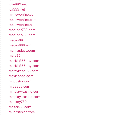
luke999.net
lux555.net
m4newonline.com
m4newonline.com
m4newonline.net
mac1bet789.com
mac1bet789.com
macau69
macau888.win
marinapluss.com
mars95
meekin365day.com
meekin365day.com
mercyrosa168.com
mexicanoo.com
mfj889xx.com
mib555s.com
mmplay-casino.com
mmplay-casino.com
monkey789
moza888.com
mun789slot.com