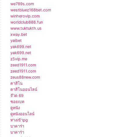
we789s.com
westbluez168bet.com
winherovip.com
worldclub888.fun
www.tuktukth.us
xway.bet
yaibet
yak699.net
yak699.net
z5vip.me
zeed1911.com
zeed1911.com
zeus88new.com
คาสิโน
คาสิโนออนไลน์
จ๊วด 69
ซอยเบท
ดูหนัง
ดูหนังออนไลน์
ทางเข้าpg
บาคาร่า
บาคาร่า