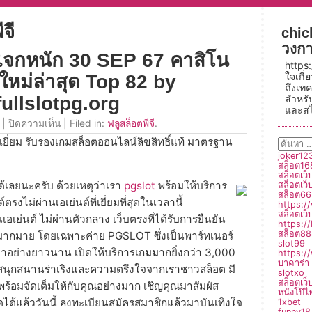
จี
chich
วงกา
์แจกหนัก 30 SEP 67 คาสิโน
https
ใจเกี่
 ใหม่ล่าสุด Top 82 by
ถึงเทค
fullslotpg.org
สำหรั
และสไ
 |
ปิดความเห็น
| Filed in:
ฟลูสล็อตพีจี
.
ี่ยม รับรองเกมสล็อตออนไลน์ลิขสิทธิ์แท้ มาตรฐาน
joker12
สล็อต16
สล็อตเว็
ด้เลยนะครับ ด้วยเหตุว่าเรา
pgslot
พร้อมให้บริการ
สล็อตเว็
สล็อต66
รงไม่ผ่านเอเย่นต์ที่เยี่ยมที่สุดในเวลานี้
https:/
สล็อตเว็
เอเย่นต์ ไม่ผ่านตัวกลาง เว็บตรงที่ได้รับการยืนยัน
https:/
สล็อต88
กมากมาย โดยเฉพาะค่าย PGSLOT ซึ่งเป็นพาร์ทเนอร์
slot99
เรามาอย่างยาวนาน เปิดให้บริการเกมมากยิ่งกว่า 3,000
https:/
บาคาร่า
สนุกสนานร่าเริงและความตรึงใจจากเราชาวสล็อต มี
slotxo
สล็อตเว็
ร้อมจัดเต็มให้กับคุณอย่างมาก เชิญคุณมาสัมผัส
หนังโป๊ไ
สุดได้แล้ววันนี้ ลงทะเบียนสมัครสมาชิกแล้วมาบันเทิงใจ
1xbet
funny18