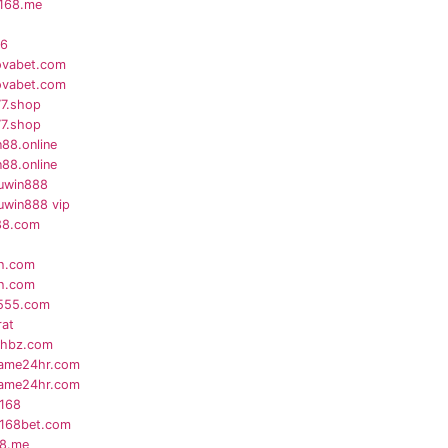
r168.me
66
vabet.com
vabet.com
77.shop
77.shop
88.online
88.online
uwin888
uwin888 vip
88.com
h.com
h.com
555.com
rat
thbz.com
ame24hr.com
ame24hr.com
t168
t168bet.com
8.me