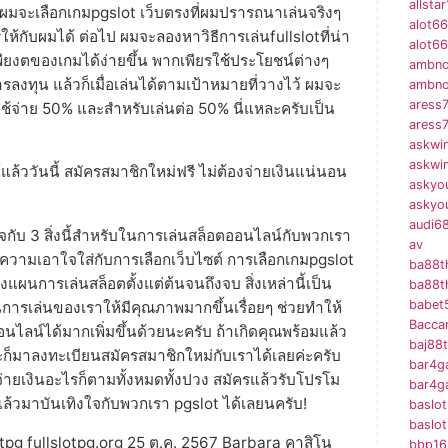
allsta
ผมจะเลือกเกมpgslot เว็บตรงที่ผมปรารถนาเล่นจริงๆ
alot66
้กับผมได้ ต่อไป ผมจะลองหาวิธีการเล่นfullslotที่น่า
alot6
ยงตของเกมได้ง่ายขึ้น พากเพียรใช้ประโยชน์ต่างๆ
ambno
ารลงทุน แล้วก็เมื่อเล่นได้ตามเป้าหมายที่วางไว้ ผมจะ
ambno
aress
ช้จ่าย 50% และสำหรับเล่นต่อ 50% นี่แหละครับเป็น
aress
askwin
askwin
้ววันนี้ สมัครสมาชิกใหม่ฟรี ไม่ต้องจ่ายเงินแน่นอน
askyo
askyo
audi6
จกับ 3 สิ่งนี้สำหรับในการเล่นสล็อตออนไลน์กับพวกเรา
av
ห้ความเอาใจใส่กับการเลือกเว็บไซต์ การเลือกเกมpgslot
ba88t
แผนการเล่นสล็อตตั้งแต่ต้นจนถึงจบ สิ่งเหล่านี้เป็น
ba88t
babet
ารเล่นของเราให้มีคุณภาพมากขึ้นเรื่อยๆ ช่วยทำให้
Bacca
ลน์ได้มากเพิ่มขึ้นด้วยนะครับ ถ้าเกิดคุณพร้อมแล้ว
baj88
ะก็มาลงทะเบียนสมัครสมาชิกใหม่กับเราได้เลยค่ะครับ
bar4g
่ายเงินอะไรก็ตามทั้งหมดทั้งปวง สมัครแล้วรับโปรโม
bar4g
แล้วมาบันเทิงใจกับพวกเรา pgslot ได้เลยนครับ!
baslo
baslo
otpg fullslotpg.org 25 ต.ค. 2567 Barbara คาสิโน
bbp16