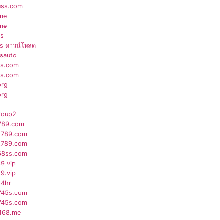
uss.com
.me
.me
ss
ss ดาวน์โหลด
ssauto
ss.com
ss.com
org
org
roup2
789.com
t789.com
t789.com
68ss.com
9.vip
9.vip
24hr
e745s.com
e745s.com
r168.me