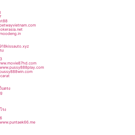
3
7
ot88
/betwayvietnam.com
jokerasia.net
/moodeng.in
/918kissauto.xyz
รง
23
/www.movie87hd.com
/www.pussy888play.com
/pussy888win.com
carat
ว็บตรง
pg
นโรง
6
/www.puntaek66.me