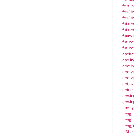
fiwdee
fortu
fox68
fox68
fullsl
fullsl
funny
futur
futur
gacha
gaoji
goatb
goatz
goatz
gobaz
golde
gowin
gowin
happy
hengh
hengh
hengj
hi6be