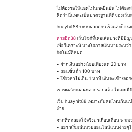
ไม่ต้องรอให้แอดไม่นกดยืนยัน ไม่ต้องส่
คิดว่านี่แหละเป็นมาตรฐานที่ดีของเว็บลอ
huayhit88 ระบบฝากถอนเร็วและก็ตรงเวล
หวยฮิต88
เว็บไซต์ที่เคยเล่นบางที่มี
เพื่อวิเคราะห์ บางโอกาสเงินหายระหว่
อัตโนมัติหมด
• ฝากเงินอย่างน้อยเพียงแต่ 20 บาท
• ถอนขั้นต่ำ 100 บาท
• ใช้เวลาไม่เกิน 1 นาที เงินจะเข้า/ออกด
เราทดสอบถอนหลายรอบแล้ว ไม่เคยมีป
เว็บ huayhit88 เหมาะกับคนไหนกันแน่? 
ง่าย
จากที่ทดลองใช้จริงมาเกือบเดือน พวกเ
• อยากเริ่มเล่นหวยออนไลน์แบบง่ายๆไม