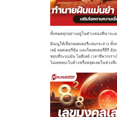
ทั้งหมดทุกอย่างอยู่ในตำแหน่งที่น่าจะอ
มีเมนูให้เลือกลอตเตอรี่แจ่มกระจ่าง ท
เลย์ ลอตเตอรี่หุ้น และก็ลอตเตอรี่ยี่กี
ชอบที่ระบบมัน ไม่ดีเลย์ เวลาที่พวกเร
ไม่เคยพบเว็บค้างหรือหลุดเลยในช่วงที่เ