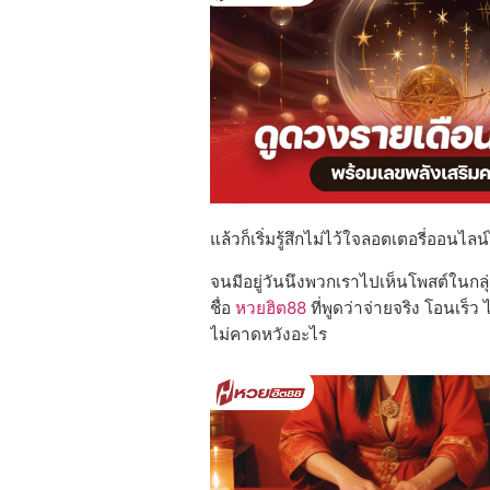
แล้วก็เริ่มรู้สึกไม่ไว้ใจลอตเตอรี่ออนไล
จนมีอยู่วันนึงพวกเราไปเห็นโพสต์ในกล
ชื่อ
หวยฮิต88
ที่พูดว่าจ่ายจริง โอนเร
ไม่คาดหวังอะไร