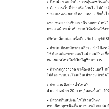
• มีงบน้อย แต่ว่าต้องการลุ้นเลขวันแล้ว
• ต้องการเว็บที่จ่ายจริง โอนไว ไม่ต้องล
• ชอบเล่นลอตเตอรี่หลากหลาย อีกทั้งไทย
พวกเรามองว่าเว็บแห่งนี้หวยออนไลน์ ไ
มาล่อ แม้กระนั้นทำระบบให้พร้อมใช้งาน
ปริศนาที่พบบ่อยครั้งเกี่ยวกับ huayhit8
• จำเป็นต้องสมัครก่อนถึงจะเข้าใช้งา
ใช่ ต้องสมัครหวยออนไลน์ ก่อนถึงจะซื้อ
หมายเลขโทรศัพท์กับบัญชีธนาคาร
• ถ้าหากถูกรางวัล จำต้องแจ้งแอดไม่
ไม่ต้อง ระบบจะโอนเงินเข้ากระเป๋าอัตโ
• ฝากถอนมีอย่างต่ำไหม?
ฝากอย่างน้อย 20 บาท / ถอนขั้นต่ำ 1
• มีสลากกินแบ่งอะไรให้เล่นบ้าง?
ครบเกือบทุกชนิดที่คนประเทศไทยเล่น อ