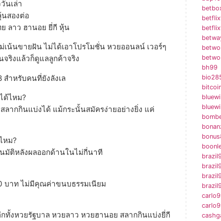
วันเล่า
betbo
ุ้นสองต่อ
betflix
 ลาว ฮานอย ยี่กี หุ้น
betflix
betwa
ม่เน้นขายฝัน ไม่ได้เอาโปรโมชั่น หวยออนลน์ เวอร์ๆ
betwo
betwo
จริงแล้วก็ดูแลลูกค้าจริง
bh99
8 สำหรับคนที่ยังลังเล
bio28
bitcoi
นได้ไหม?
bluewi
bluewi
สลากกินแบ่งได้ แม้กระนั้นสมัครง่ายอย่างยิ่ง แค่
bombe
bonan
bonus
นไหม?
boonl
นมัติหลังผลออกด้านในไม่กี่นาที
brazil
brazil
brazil
00 บาท ไม่มีคุณค่าขนบธรรมเนียม
brazil
carlo9
carlo9
ีกทั้งหวยรัฐบาล หวยลาว หวยฮานอย สลากกินแบ่งยี่กี
cashg