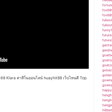
fiwdee
fortu
fox68
fox68
fullsl
fullsl
funny
futur
futur
gacha
gaoji
goatb
goatz
goatz
gobaz
golde
 68 Klara คาสิโนออนไลน์ huayhit88 เว็บไหนดี Top
gowin
gowin
happy
hengh
hengh
hengj
hi6be