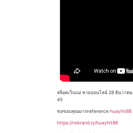
สล็อตเว็บแม่ หวยออนไลน์ 28 ธันวาคม
45
ขอขอบคุณมากreference
huayhit88
https://rebrand.ly/huayhit88