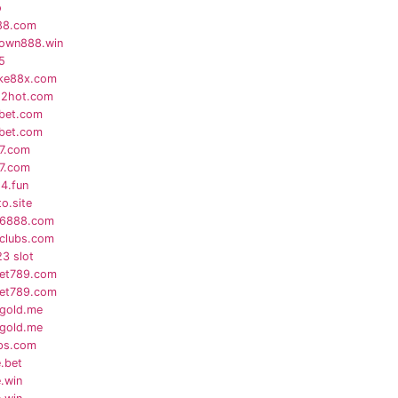
o
88.com
town888.win
5
ke88x.com
2hot.com
bet.com
bet.com
7.com
7.com
4.fun
to.site
16888.com
clubs.com
23 slot
bet789.com
bet789.com
8gold.me
8gold.me
ips.com
.bet
.win