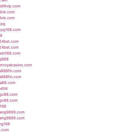
.win
ne99vip.com
9ok.com
9ok.com
otpg
otpg168.com
18
e24bet.com
e24bet.com
win168.com
ng888
etroyalcasino.com
a888fin.com
a888fin.com
a88.com
n456
go88.com
go88.com
168
eng9899.com
eng9899.com
ing168
t.com