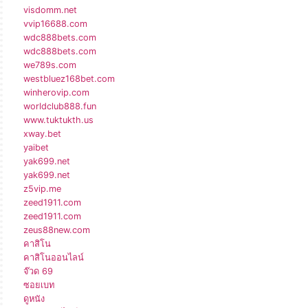
visdomm.net
vvip16688.com
wdc888bets.com
wdc888bets.com
we789s.com
westbluez168bet.com
winherovip.com
worldclub888.fun
www.tuktukth.us
xway.bet
yaibet
yak699.net
yak699.net
z5vip.me
zeed1911.com
zeed1911.com
zeus88new.com
คาสิโน
คาสิโนออนไลน์
จ๊วด 69
ซอยเบท
ดูหนัง