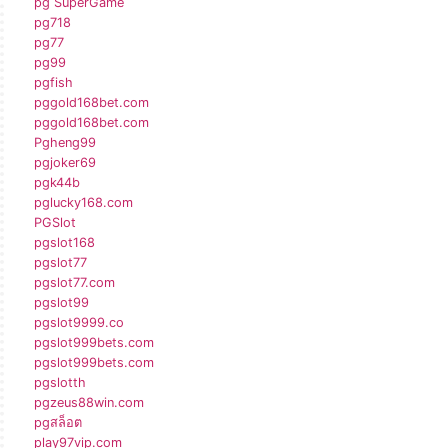
pg SuperGame
pg718
pg77
pg99
pgfish
pggold168bet.com
pggold168bet.com
Pgheng99
pgjoker69
pgk44b
pglucky168.com
PGSlot
pgslot168
pgslot77
pgslot77.com
pgslot99
pgslot9999.co
pgslot999bets.com
pgslot999bets.com
pgslotth
pgzeus88win.com
pgสล็อต
play97vip.com