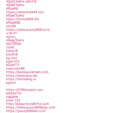
สล็อตเว็บตรง แตกง่าย
สล็อตเว็บตรง
สล็อต66
https://www.jinda44.xyz
สล็อตเว็บตรง
https://bonus888.life
สล็อต888
slot99
https://www.pussy888fun.io
บาคาร่า
slotxo
สล็อตเว็บตรง
หนังโป๊ไทย
1xbet
funny18
kiss918
pg slot
joker123
สล็อต777
tokyoslot88
https://betwayvietnam.com
https://jokerasia.net
https://moodeng.in
pgslot
https://918kissauto.xyz
หนังชนโรง
sagame
joker 123
http://www.movie87hd.com
https://www.pussy888play.com
https://pussy888win.com