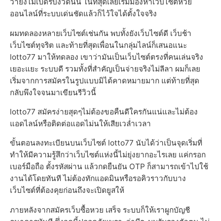
ว่ายังไม่เปิดรับงวดนั้น ในที่สุดเลยเริ่มมองหาเว็บไซต์หวย
ออนไลน์ที่ระบบเด่นชัดแล้วก็ไว้ใจได้ตั้งใจจริง
ผมทดลองหลายเว็บไซต์เช่นกัน พบทั้งยังเว็บไซต์ดี เว็บช้า
เว็บไซต์ทุจริต และท้ายที่สุดเพื่อนในกลุ่มไลน์ก็เสนอแนะ
lotto77 มาให้ทดลอง เขาว่ามันเป็นเว็บไซต์ตรงที่คนเล่นจริง
เยอะแยะ ระบบดี รวมทั้งที่สำคัญเป็นจ่ายจริงไม่ลีลา ผมก็เลย
เริ่มจากการสมัครในรูปแบบมิได้คาดหมายมาก แต่ท้ายที่สุด
กลับพึงใจจนมาเขียนรีวิวนี้
lotto77 สมัครง่ายสุดๆไม่ต้องขอคืนดีใครกันแน่และไม่ต้อง
แอดไลน์หรือติดต่อแอดไม่นให้เสียเวล่ำเวลา
ขั้นตอนลงทะเบียนบนเว็บไซต์ lotto77 นับได้ว่าเป็นจุดเริ่มที่
ทำให้มีความรู้สึกว่าเว็บไซต์แห่งนี้ไม่ยุ่งยากอะไรเลย แค่กรอก
เบอร์มือถือ ตั้งรหัสผ่าน แล้วกดยืนยัน OTP ก็สามารถเข้าไปใช้
งานได้โดยทันที ไม่ต้องทักแอดมินหรือรอคิวราวกับบาง
เว็บไซต์ที่ต้องคุยก่อนถึงจะเปิดยูสให้
ภายหลังจากสมัครเว็บซื้อหวย เสร็จ ระบบก็ให้เราผูกบัญชี