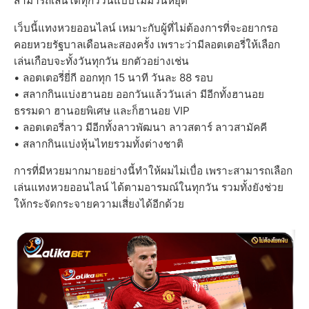
สามารถเล่นได้ทุกวี่วันแบบไม่มีวันหยุด
เว็บนี้แทงหวยออนไลน์ เหมาะกับผู้ที่ไม่ต้องการที่จะอยากรอ
คอยหวยรัฐบาลเดือนละสองครั้ง เพราะว่ามีลอตเตอรี่ให้เลือก
เล่นเกือบจะทั้งวันทุกวัน ยกตัวอย่างเช่น
• ลอตเตอรี่ยี่กี ออกทุก 15 นาที วันละ 88 รอบ
• สลากกินแบ่งฮานอย ออกวันแล้ววันเล่า มีอีกทั้งฮานอย
ธรรมดา ฮานอยพิเศษ และก็ฮานอย VIP
• ลอตเตอรี่ลาว มีอีกทั้งลาวพัฒนา ลาวสตาร์ ลาวสามัคคี
• สลากกินแบ่งหุ้นไทยรวมทั้งต่างชาติ
การที่มีหวยมากมายอย่างนี้ทำให้ผมไม่เบื่อ เพราะสามารถเลือก
เล่นแทงหวยออนไลน์ ได้ตามอารมณ์ในทุกวัน รวมทั้งยังช่วย
ให้กระจัดกระจายความเสี่ยงได้อีกด้วย