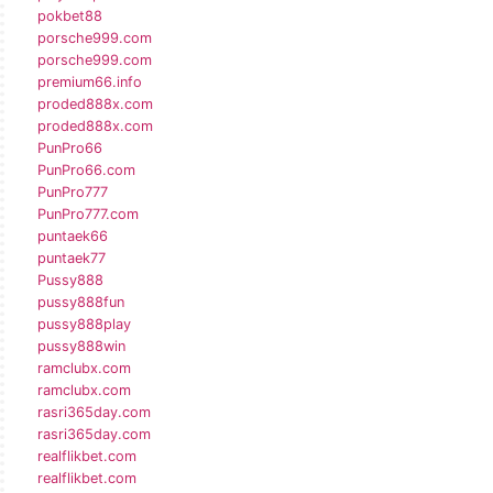
pokbet88
porsche999.com
porsche999.com
premium66.info
proded888x.com
proded888x.com
PunPro66
PunPro66.com
PunPro777
PunPro777.com
puntaek66
puntaek77
Pussy888
pussy888fun
pussy888play
pussy888win
ramclubx.com
ramclubx.com
rasri365day.com
rasri365day.com
realflikbet.com
realflikbet.com