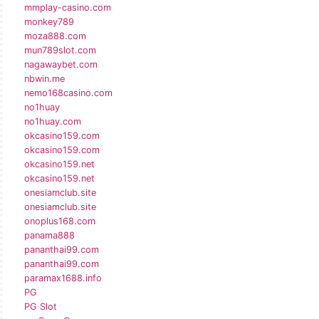
mmplay-casino.com
monkey789
moza888.com
mun789slot.com
nagawaybet.com
nbwin.me
nemo168casino.com
no1huay
no1huay.com
okcasino159.com
okcasino159.com
okcasino159.net
okcasino159.net
onesiamclub.site
onesiamclub.site
onoplus168.com
panama888
pananthai99.com
pananthai99.com
paramax1688.info
PG
PG Slot