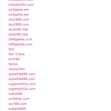
shinobi24hr.com
six9game.win
six9game.win
sky2899.com
sky2899.com
skylix99.club
skylix99.club
sl99games.com
sl99games.com
Slot
Slot Online
slot168
Slotxo
slotxo24hr
spbetflik888.com
spbetflik888.com
sqgame555s.com
sqgame555s.com
sretthi99
ss168vip.com
ssc168.com
ssgame666