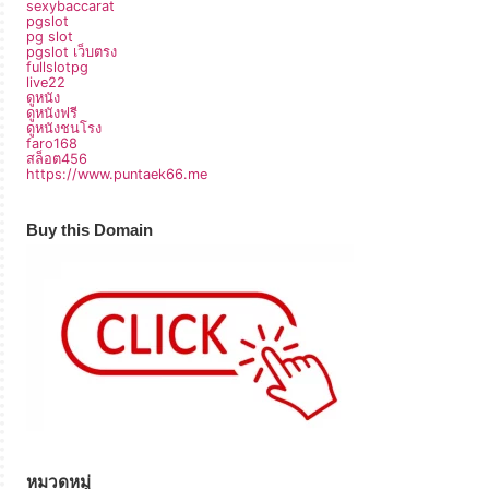
sexybaccarat
pgslot
pg slot
pgslot เว็บตรง
fullslotpg
live22
ดูหนัง
ดูหนังฟรี
ดูหนังชนโรง
faro168
สล็อต456
https://www.puntaek66.me
Buy this Domain
หมวดหมู่