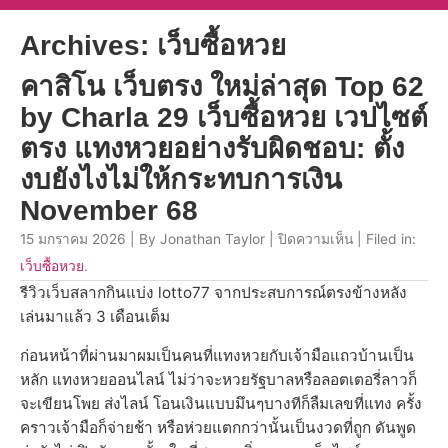
Archives: เว็บซื้อหวย
คาสิโน เว็บตรง ใหม่ล่าสุด Top 62
by Charla 29 เว็บซื้อหวย เวปไซต์
ตรง แทงหวยอย่างรับผิดชอบ: ตั้ง
งบยังไงไม่ให้กระทบการเงิน
November 68
15 มกราคม 2026 | By Jonathan Taylor |
ปิดความเห็น
| Filed in:
เว็บซื้อหวย
.
รีวิวเว็บสลากกินแบ่ง lotto77 จากประสบการณ์ตรงข้างหลัง
เล่นมาแล้ว 3 เดือนเต็ม
ก่อนหน้าที่ผ่านมาผมเป็นคนที่แทงหวยกับเจ้ามือแถวบ้านเป็น
หลัก แทงหวยออนไลน์ ไม่ว่าจะหวยรัฐบาลหรือลอตเตอรี่ลาวก็
จะเขียนโพย ส่งไลน์ โอนเงินแบบมึนๆบางทีก็ลืมเลขที่แทง ครั้ง
คราวเจ้ามือก็จ่ายช้า หรือห่วยแตกกว่านั้นเป็นงวดที่ถูก ดันพูด