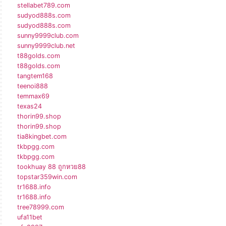
stellabet789.com
sudyod888s.com
sudyod888s.com
sunny9999club.com
sunny9999club.net
t88golds.com
t88golds.com
tangtem168
teenoi888
temmax69
texas24
thorin99.shop
thorin99.shop
tia8kingbet.com
tkbpgg.com
tkbpgg.com
tookhuay 88 ถูกหวย88
topstar359win.com
tr1688.info
tr1688.info
tree78999.com
ufa11bet