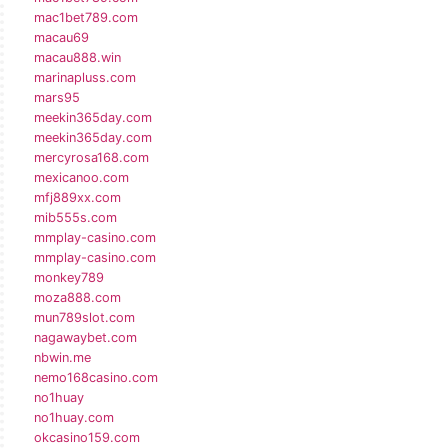
mac1bet789.com
macau69
macau888.win
marinapluss.com
mars95
meekin365day.com
meekin365day.com
mercyrosa168.com
mexicanoo.com
mfj889xx.com
mib555s.com
mmplay-casino.com
mmplay-casino.com
monkey789
moza888.com
mun789slot.com
nagawaybet.com
nbwin.me
nemo168casino.com
no1huay
no1huay.com
okcasino159.com