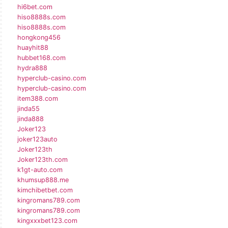
hi6bet.com
hiso8888s.com
hiso8888s.com
hongkong456
huayhit88
hubbet168.com
hydra888
hyperclub-casino.com
hyperclub-casino.com
item388.com
jinda55
jinda888
Joker123
joker123auto
Joker123th
Joker123th.com
k1gt-auto.com
khumsup888.me
kimchibetbet.com
kingromans789.com
kingromans789.com
kingxxxbet123.com