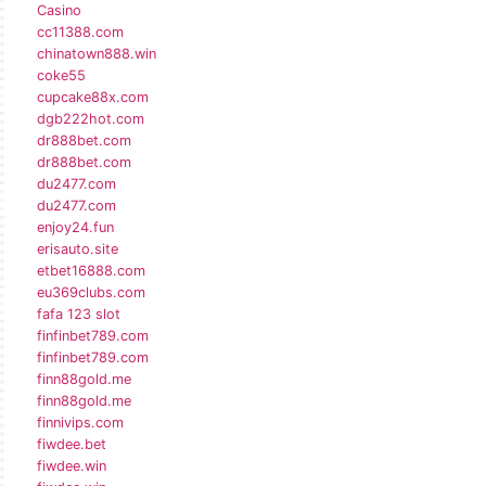
Casino
cc11388.com
chinatown888.win
coke55
cupcake88x.com
dgb222hot.com
dr888bet.com
dr888bet.com
du2477.com
du2477.com
enjoy24.fun
erisauto.site
etbet16888.com
eu369clubs.com
fafa 123 slot
finfinbet789.com
finfinbet789.com
finn88gold.me
finn88gold.me
finnivips.com
fiwdee.bet
fiwdee.win