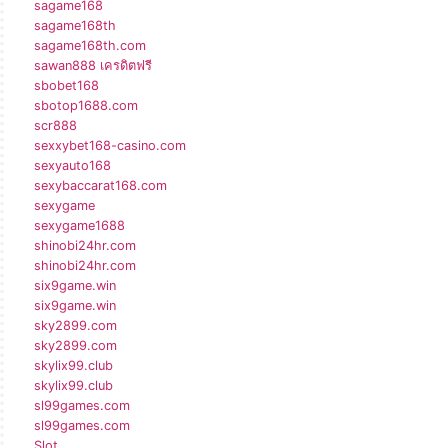
sagame168
sagame168th
sagame168th.com
sawan888 เครดิตฟรี
sbobet168
sbotop1688.com
scr888
sexxybet168-casino.com
sexyauto168
sexybaccarat168.com
sexygame
sexygame1688
shinobi24hr.com
shinobi24hr.com
six9game.win
six9game.win
sky2899.com
sky2899.com
skylix99.club
skylix99.club
sl99games.com
sl99games.com
Slot