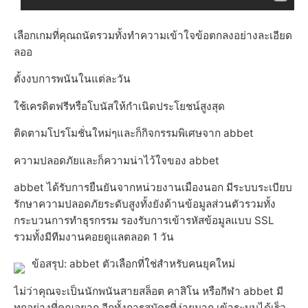
เลือกเกมที่คุณถนัดรวมทั้งทำความเข้าใจข้อตกลงอย่างละเอียด
ลออ
ตั้งงบการพนันในแต่ละวัน
ใช้เครดิตฟรีหรือโบนัสให้กำเนิดประโยชน์สูงสุด
ติดตามโปรโมชั่นใหม่ๆและก็กิจกรรมพิเศษจาก abbet
ความปลอดภัยและก็ความน่าไว้ใจของ abbet
abbet ได้รับการยืนยันจากหน่วยงานเมืองนอก มีระบบระเบียบ
รักษาความปลอดภัยระดับสูงทั้งยังด้านข้อมูลส่วนตัวรวมทั้ง
กระบวนการทำธุรกรรม รองรับการเข้ารหัสข้อมูลแบบ SSL
รวมทั้งมีทีมงานคอยดูแลตลอด 1 วัน
ข้อสรุป: abbet ตัวเลือกที่ใช่สำหรับคนยุคใหม่
ไม่ว่าคุณจะเป็นนักพนันสายสล็อต คาสิโน หรือกีฬา abbet มี
ทุกอย่างที่คุณอยาก อีกทั้งการสมัครที่ง่ายมาก เข้าระบบได้เร็ว