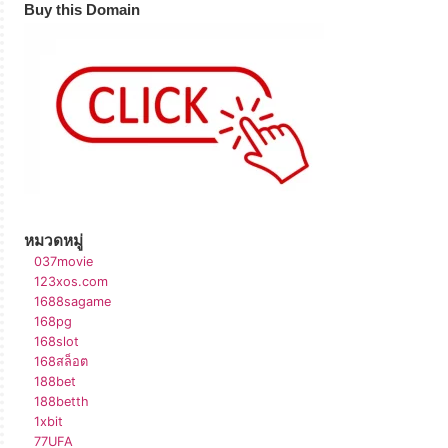
Buy this Domain
หมวดหมู่
037movie
123xos.com
1688sagame
168pg
168slot
168สล็อต
188bet
188betth
1xbit
77UFA