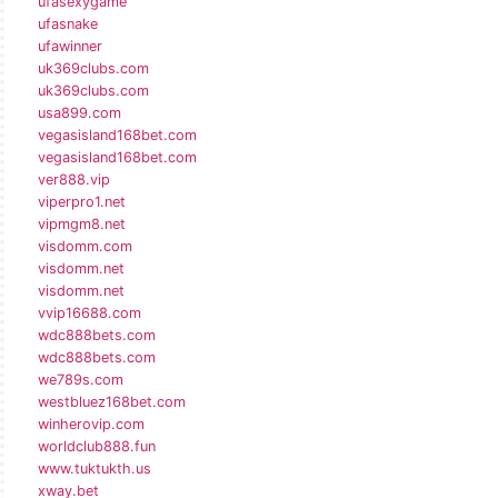
ufasexygame
ufasnake
ufawinner
uk369clubs.com
uk369clubs.com
usa899.com
vegasisland168bet.com
vegasisland168bet.com
ver888.vip
viperpro1.net
vipmgm8.net
visdomm.com
visdomm.net
visdomm.net
vvip16688.com
wdc888bets.com
wdc888bets.com
we789s.com
westbluez168bet.com
winherovip.com
worldclub888.fun
www.tuktukth.us
xway.bet