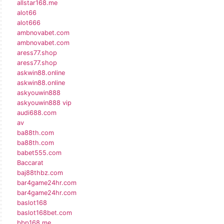
allstar168.me
alot66
alot666
ambnovabet.com
ambnovabet.com
aress77.shop
aress77.shop
askwin88.online
askwin88.online
askyouwin888
askyouwin888 vip
audi688.com
av
ba88th.com
ba88th.com
babet555.com
Baccarat
baj88thbz.com
bar4game24hr.com
bar4game24hr.com
baslot168
baslot168bet.com
bbp168.me