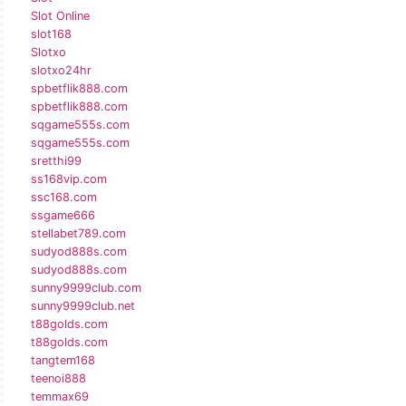
Slot Online
slot168
Slotxo
slotxo24hr
spbetflik888.com
spbetflik888.com
sqgame555s.com
sqgame555s.com
sretthi99
ss168vip.com
ssc168.com
ssgame666
stellabet789.com
sudyod888s.com
sudyod888s.com
sunny9999club.com
sunny9999club.net
t88golds.com
t88golds.com
tangtem168
teenoi888
temmax69