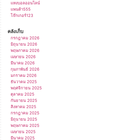
แทงบอลออนไลน์
แพนด้า555
โจ๊กเกอร์123
คลังเก็บ
กรกฎาคม 2026
มิถุนายน 2026
พฤษภาคม 2026
เมษายน 2026
มีนาคม 2026
กุมภาพันธ์ 2026
มกราคม 2026
ธันวาคม 2025
พฤศจิกายน 2025
ตุลาคม 2025
กันยายน 2025
สิงหาคม 2025
กรกฎาคม 2025
มิถุนายน 2025
พฤษภาคม 2025
เมษายน 2025
มีนาคม 2025