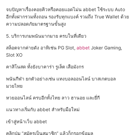
จบปัญหาเรื่องคอยคิวหรือคอยแอดไม่น abbet ใช้ระบบ Auto
อีกทั้งฝากรวมทั้งถอน รองรับทุกแบงค์ รวมถึง True Wallet ด้วย
ความปลอดภัยมาตรฐานขั้นสูง
5. บริการเกมพนันมากมาย ครบในที่เดียว
สล็อตจากค่ายดัง อาทิเช่น PG Slot,
abbet
Joker Gaming,
Slot XO
คาสิโนสด ทั้งยังบาคาร่า รูเล็ต เสือมังกร
พนันกีฬา ยกตัวอย่างเช่น แทงบอลออนไลน์ บาสเกตบอล
มวยไทย
หวยออนไลน์ ครบอีกทั้งไทย ลาว ฮานอย และยี่กี
แนวทางเริ่มกับ abbet สำหรับมือใหม่
เข้าสู่หน้าเว็บ abbet
คลิกปุ่ม “สมัครเป็นสมาชิก” แล้วก็กรอกข้อมูล